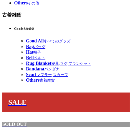
Others
その他
古着雑貨
Goods
古着雑貨
Good All
すべてのグッズ
Bag
バッグ
Hat
帽子
Belt
ベルト
Rug Blanket
寝具,ラグ,ブランケット
Bandana
バンダナ
Scarf
マフラー,スカーフ
Others
古着雑貨
SALE
SOLD OUT