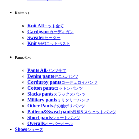
Knit
ニット
Knit All
ニット全て
Cardigans
カーディガン
Sweater
セーター
Knit vest
ニットベスト
Pants
パンツ
Pants All
パンツ全て
Denim pants
デニムパンツ
Corduroy pants
コーデュロイパンツ
Cotton pants
コットンパンツ
Slacks pants
スラックスパンツ
Military pants
ミリタリーパンツ
Other Pants
その他ポリパンツ
Pattern&Sweat pants
総柄&スウェットパンツ
Short pants
ショートパンツ
Overalls
オーバーオール
Shoes
シューズ