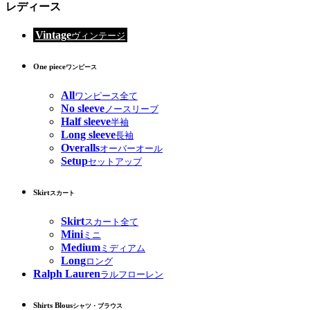
レディース
Vintage
ヴィンテージ
One piece
ワンピース
All
ワンピース全て
No sleeve
ノースリーブ
Half sleeve
半袖
Long sleeve
長袖
Overalls
オーバーオール
Setup
セットアップ
Skirt
スカート
Skirt
スカート全て
Mini
ミニ
Medium
ミディアム
Long
ロング
Ralph Lauren
ラルフローレン
Shirts Blous
シャツ・ブラウス