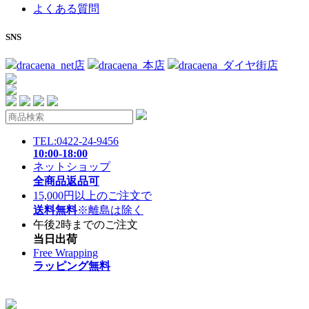
よくある質問
SNS
dracaena_net店
dracaena_本店
dracaena_ダイヤ街店
TEL:0422-24-9456
10:00-18:00
ネットショップ
全商品返品可
15,000円以上のご注文で
送料無料
※離島は除く
午後2時までのご注文
当日出荷
Free Wrapping
ラッピング無料