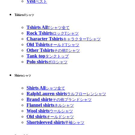
Vest
ベスト
Tshirts
Tシャツ
Tshirts All
Tシャツ全て
Rock Tshirts
ロックTシャツ
Character Tshirts
キャラクターTシャツ
Old Tshirts
オールドTシャツ
Other Tshirts
その他Tシャツ
Tank top
タンクトップ
Polo shirts
ポロシャツ
Shirts
シャツ
Shirts All
シャツ全て
RalphLauren shirts
ラルフローレンシャツ
Brand shirte
その他ブランドシャツ
Flannel shirts
ネルシャツ
Wool shirts
ウールシャツ
Old shirts
オールドシャツ
Shortsleeved shirts
半袖シャツ