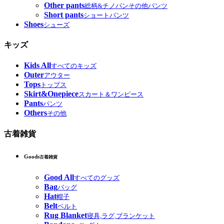
Other pants
総柄&チノパンその他パンツ
Short pants
ショートパンツ
Shoes
シューズ
キッズ
Kids All
すべてのキッズ
Outer
アウター
Tops
トップス
Skirt&Onepiece
スカート＆ワンピース
Pants
パンツ
Others
その他
古着雑貨
Goods
古着雑貨
Good All
すべてのグッズ
Bag
バッグ
Hat
帽子
Belt
ベルト
Rug Blanket
寝具,ラグ,ブランケット