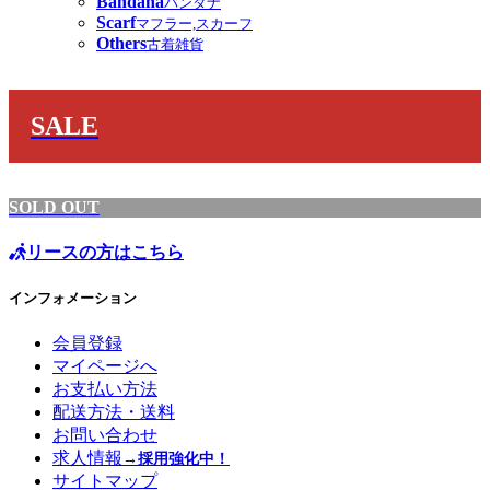
Bandana
バンダナ
Scarf
マフラー,スカーフ
Others
古着雑貨
SALE
SOLD OUT
リースの方はこちら
インフォメーション
会員登録
マイページへ
お支払い方法
配送方法・送料
お問い合わせ
求人情報
→採用強化中！
サイトマップ