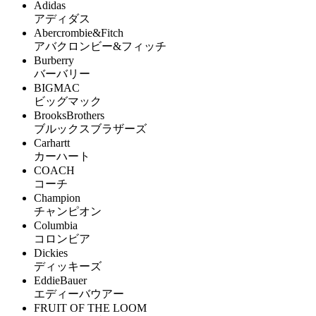
Adidas
アディダス
Abercrombie&Fitch
アバクロンビー&フィッチ
Burberry
バーバリー
BIGMAC
ビッグマック
BrooksBrothers
ブルックスブラザーズ
Carhartt
カーハート
COACH
コーチ
Champion
チャンピオン
Columbia
コロンビア
Dickies
ディッキーズ
EddieBauer
エディーバウアー
FRUIT OF THE LOOM