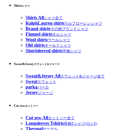
Shirts
シャツ
Shirts All
シャツ全て
RalphLauren shirts
ラルフローレンシャツ
Brand shirte
その他ブランドシャツ
Flannel shirts
ネルシャツ
Wool shirts
ウールシャツ
Old shirts
オールドシャツ
Shortsleeved shirts
半袖シャツ
Sweat&Jersey
スウェット&ジャージ
Sweat&Jersey All
スウェット&ジャージ全て
Sweat
スウェット
parka
パーカ
Jersey
ジャージ
Cut sew
カットソー
Cut sew All
カットソー全て
Longsleeves Tshirts
長袖Tシャツ(ロンT)
Thermal
サーマル