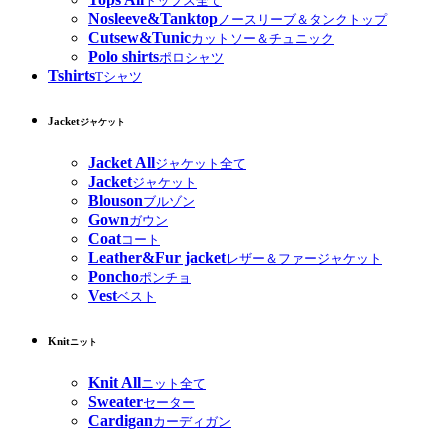
トップス全て
Nosleeve&Tanktop
ノースリーブ＆タンクトップ
Cutsew&Tunic
カットソー＆チュニック
Polo shirts
ポロシャツ
Tshirts
Tシャツ
Jacket
ジャケット
Jacket All
ジャケット全て
Jacket
ジャケット
Blouson
ブルゾン
Gown
ガウン
Coat
コート
Leather&Fur jacket
レザー＆ファージャケット
Poncho
ポンチョ
Vest
ベスト
Knit
ニット
Knit All
ニット全て
Sweater
セーター
Cardigan
カーディガン