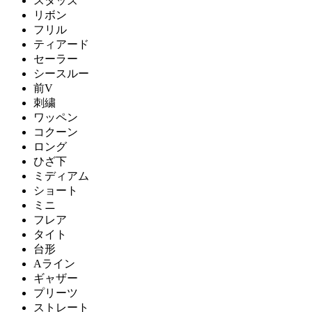
スタッズ
リボン
フリル
ティアード
セーラー
シースルー
前V
刺繍
ワッペン
コクーン
ロング
ひざ下
ミディアム
ショート
ミニ
フレア
タイト
台形
Aライン
ギャザー
プリーツ
ストレート