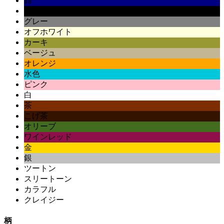
紺
黒
グレー
オフホワイト
カーキ
ベージュ
オレンジ
水色
ピンク
白
茶
こげ茶
オリーブ
ワインレッド
金
銀
ツートン
スリートーン
カラフル
クレイジー
柄