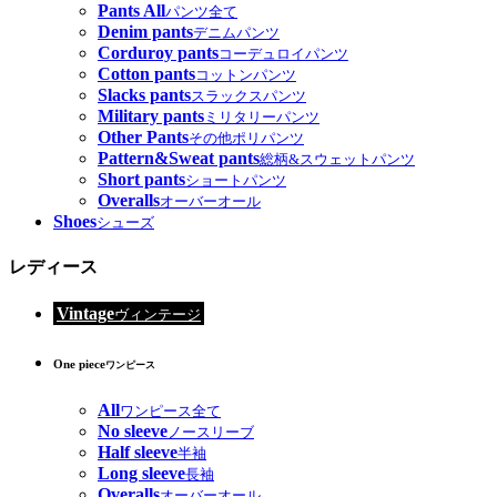
Pants All
パンツ全て
Denim pants
デニムパンツ
Corduroy pants
コーデュロイパンツ
Cotton pants
コットンパンツ
Slacks pants
スラックスパンツ
Military pants
ミリタリーパンツ
Other Pants
その他ポリパンツ
Pattern&Sweat pants
総柄&スウェットパンツ
Short pants
ショートパンツ
Overalls
オーバーオール
Shoes
シューズ
レディース
Vintage
ヴィンテージ
One piece
ワンピース
All
ワンピース全て
No sleeve
ノースリーブ
Half sleeve
半袖
Long sleeve
長袖
Overalls
オーバーオール