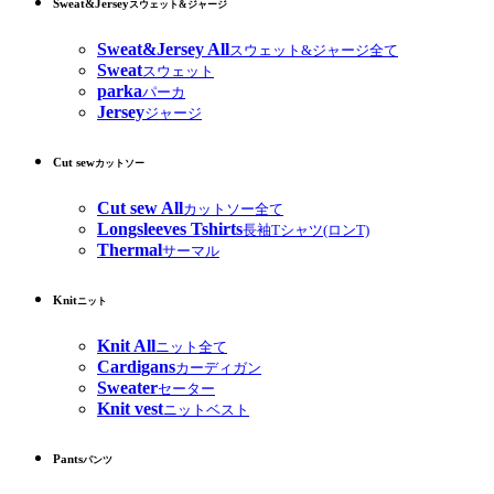
Sweat&Jersey
スウェット&ジャージ
Sweat&Jersey All
スウェット&ジャージ全て
Sweat
スウェット
parka
パーカ
Jersey
ジャージ
Cut sew
カットソー
Cut sew All
カットソー全て
Longsleeves Tshirts
長袖Tシャツ(ロンT)
Thermal
サーマル
Knit
ニット
Knit All
ニット全て
Cardigans
カーディガン
Sweater
セーター
Knit vest
ニットベスト
Pants
パンツ