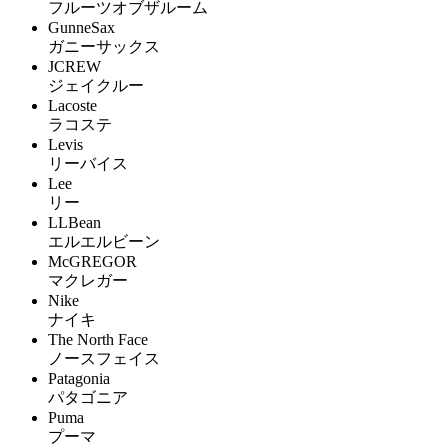
フルーツオブザルーム
GunneSax
ガニーサックス
JCREW
ジェイクルー
Lacoste
ラコステ
Levis
リーバイス
Lee
リー
LLBean
エルエルビーン
McGREGOR
マクレガー
Nike
ナイキ
The North Face
ノースフェイス
Patagonia
パタゴニア
Puma
プーマ