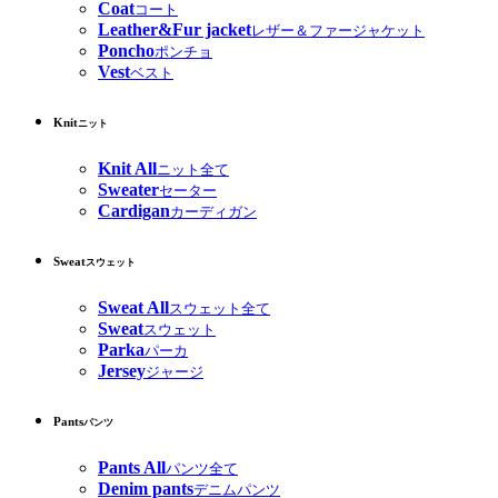
Coat
コート
Leather&Fur jacket
レザー＆ファージャケット
Poncho
ポンチョ
Vest
ベスト
Knit
ニット
Knit All
ニット全て
Sweater
セーター
Cardigan
カーディガン
Sweat
スウェット
Sweat All
スウェット全て
Sweat
スウェット
Parka
パーカ
Jersey
ジャージ
Pants
パンツ
Pants All
パンツ全て
Denim pants
デニムパンツ