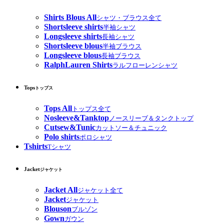
Shirts Blous All
シャツ・ブラウス全て
Shortsleeve shirts
半袖シャツ
Longsleeve shirts
長袖シャツ
Shortsleeve blous
半袖ブラウス
Longsleeve blous
長袖ブラウス
RalphLauren Shirts
ラルフローレンシャツ
Tops
トップス
Tops All
トップス全て
Nosleeve&Tanktop
ノースリーブ＆タンクトップ
Cutsew&Tunic
カットソー＆チュニック
Polo shirts
ポロシャツ
Tshirts
Tシャツ
Jacket
ジャケット
Jacket All
ジャケット全て
Jacket
ジャケット
Blouson
ブルゾン
Gown
ガウン