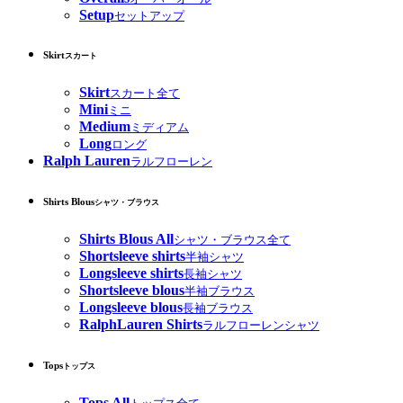
Setup
セットアップ
Skirt
スカート
Skirt
スカート全て
Mini
ミニ
Medium
ミディアム
Long
ロング
Ralph Lauren
ラルフローレン
Shirts Blous
シャツ・ブラウス
Shirts Blous All
シャツ・ブラウス全て
Shortsleeve shirts
半袖シャツ
Longsleeve shirts
長袖シャツ
Shortsleeve blous
半袖ブラウス
Longsleeve blous
長袖ブラウス
RalphLauren Shirts
ラルフローレンシャツ
Tops
トップス
Tops All