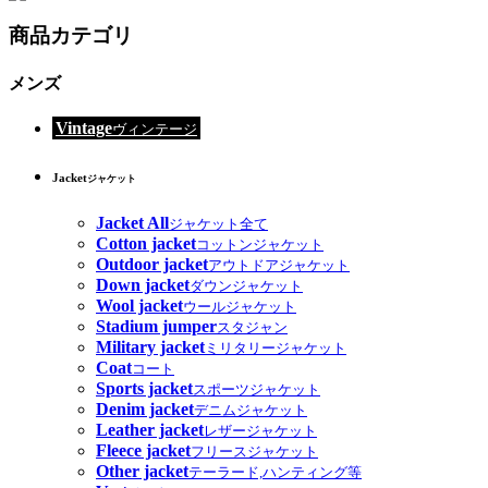
商品カテゴリ
メンズ
Vintage
ヴィンテージ
Jacket
ジャケット
Jacket All
ジャケット全て
Cotton jacket
コットンジャケット
Outdoor jacket
アウトドアジャケット
Down jacket
ダウンジャケット
Wool jacket
ウールジャケット
Stadium jumper
スタジャン
Military jacket
ミリタリージャケット
Coat
コート
Sports jacket
スポーツジャケット
Denim jacket
デニムジャケット
Leather jacket
レザージャケット
Fleece jacket
フリースジャケット
Other jacket
テーラード,ハンティング等