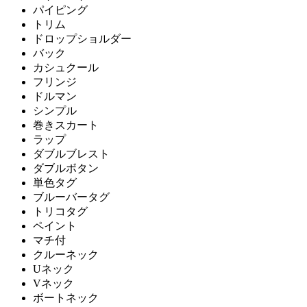
パイピング
トリム
ドロップショルダー
バック
カシュクール
フリンジ
ドルマン
シンプル
巻きスカート
ラップ
ダブルブレスト
ダブルボタン
単色タグ
ブルーバータグ
トリコタグ
ペイント
マチ付
クルーネック
Uネック
Vネック
ボートネック