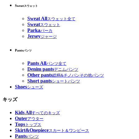
Sweat
スウェット
Sweat All
スウェット全て
Sweat
スウェット
Parka
パーカ
Jersey
ジャージ
Pants
パンツ
Pants All
パンツ全て
Denim pants
デニムパンツ
Other pants
総柄&チノパンその他パンツ
Short pants
ショートパンツ
Shoes
シューズ
キッズ
Kids All
すべてのキッズ
Outer
アウター
Tops
トップス
Skirt&Onepiece
スカート＆ワンピース
Pants
パンツ