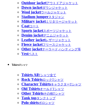
Outdoor jacket
アウトドアジャケット
Down jacket
ダウンジャケット
Wool jacket
ウールジャケット
Stadium jumper
スタジャン
Military jacket
ミリタリージャケット
Coat
コート
Sports jacket
スポーツジャケット
Denim jacket
デニムジャケット
Leather jacket
レザージャケット
Fleece jacket
フリースジャケット
Other jacket
テーラード,ハンティング等
Vest
ベスト
Tshirts
Tシャツ
Tshirts All
Tシャツ全て
Rock Tshirts
ロックTシャツ
Character Tshirts
キャラクターTシャツ
Old Tshirts
オールドTシャツ
Other Tshirts
その他Tシャツ
Tank top
タンクトップ
Polo shirts
ポロシャツ