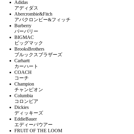
Adidas
アディダス
Abercrombie&Fitch
アバクロンビー&フィッチ
Burberry
バーバリー
BIGMAC
ビッグマック
BrooksBrothers
ブルックスブラザーズ
Carhartt
カーハート
COACH
コーチ
Champion
チャンピオン
Columbia
コロンビア
Dickies
ディッキーズ
EddieBauer
エディーバウアー
FRUIT OF THE LOOM