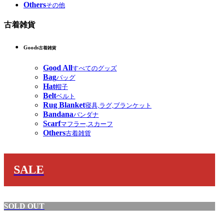
Others
その他
古着雑貨
Goods
古着雑貨
Good All
すべてのグッズ
Bag
バッグ
Hat
帽子
Belt
ベルト
Rug Blanket
寝具,ラグ,ブランケット
Bandana
バンダナ
Scarf
マフラー,スカーフ
Others
古着雑貨
SALE
SOLD OUT