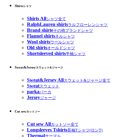
Shirts
シャツ
Shirts All
シャツ全て
RalphLauren shirts
ラルフローレンシャツ
Brand shirte
その他ブランドシャツ
Flannel shirts
ネルシャツ
Wool shirts
ウールシャツ
Old shirts
オールドシャツ
Shortsleeved shirts
半袖シャツ
Sweat&Jersey
スウェット&ジャージ
Sweat&Jersey All
スウェット&ジャージ全て
Sweat
スウェット
parka
パーカ
Jersey
ジャージ
Cut sew
カットソー
Cut sew All
カットソー全て
Longsleeves Tshirts
長袖Tシャツ(ロンT)
Thermal
サーマル