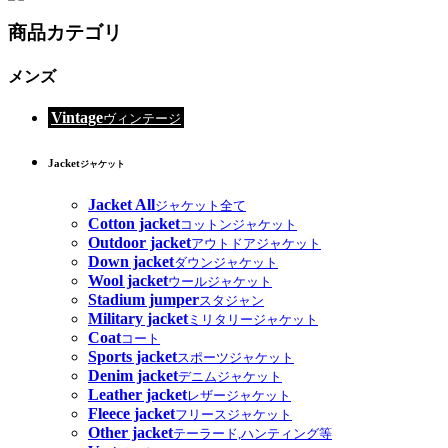
商品カテゴリ
メンズ
Vintage
ヴィンテージ
Jacket
ジャケット
Jacket All
ジャケット全て
Cotton jacket
コットンジャケット
Outdoor jacket
アウトドアジャケット
Down jacket
ダウンジャケット
Wool jacket
ウールジャケット
Stadium jumper
スタジャン
Military jacket
ミリタリージャケット
Coat
コート
Sports jacket
スポーツジャケット
Denim jacket
デニムジャケット
Leather jacket
レザージャケット
Fleece jacket
フリースジャケット
Other jacket
テーラード,ハンティング等