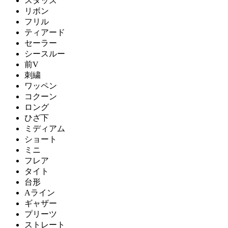
スタッズ
リボン
フリル
ティアード
セーラー
シースルー
前V
刺繍
ワッペン
コクーン
ロング
ひざ下
ミディアム
ショート
ミニ
フレア
タイト
台形
Aライン
ギャザー
プリーツ
ストレート