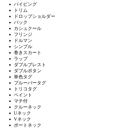
パイピング
トリム
ドロップショルダー
バック
カシュクール
フリンジ
ドルマン
シンプル
巻きスカート
ラップ
ダブルブレスト
ダブルボタン
単色タグ
ブルーバータグ
トリコタグ
ペイント
マチ付
クルーネック
Uネック
Vネック
ボートネック