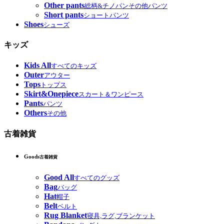
Other pants
総柄&チノパンその他パンツ
Short pants
ショートパンツ
Shoes
シューズ
キッズ
Kids All
すべてのキッズ
Outer
アウター
Tops
トップス
Skirt&Onepiece
スカート＆ワンピース
Pants
パンツ
Others
その他
古着雑貨
Goods
古着雑貨
Good All
すべてのグッズ
Bag
バッグ
Hat
帽子
Belt
ベルト
Rug Blanket
寝具,ラグ,ブランケット