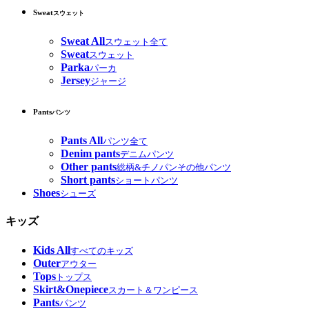
Sweat
スウェット
Sweat All
スウェット全て
Sweat
スウェット
Parka
パーカ
Jersey
ジャージ
Pants
パンツ
Pants All
パンツ全て
Denim pants
デニムパンツ
Other pants
総柄&チノパンその他パンツ
Short pants
ショートパンツ
Shoes
シューズ
キッズ
Kids All
すべてのキッズ
Outer
アウター
Tops
トップス
Skirt&Onepiece
スカート＆ワンピース
Pants
パンツ