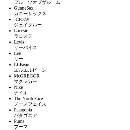
フルーツオブザルーム
GunneSax
ガニーサックス
JCREW
ジェイクルー
Lacoste
ラコステ
Levis
リーバイス
Lee
リー
LLBean
エルエルビーン
McGREGOR
マクレガー
Nike
ナイキ
The North Face
ノースフェイス
Patagonia
パタゴニア
Puma
プーマ