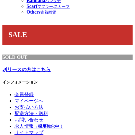
Bandana
バンダナ
Scarf
マフラー,スカーフ
Others
古着雑貨
SALE
SOLD OUT
リースの方はこちら
インフォメーション
会員登録
マイページへ
お支払い方法
配送方法・送料
お問い合わせ
求人情報
→採用強化中！
サイトマップ