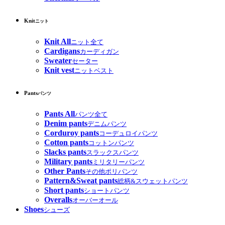
Knit
ニット
Knit All
ニット全て
Cardigans
カーディガン
Sweater
セーター
Knit vest
ニットベスト
Pants
パンツ
Pants All
パンツ全て
Denim pants
デニムパンツ
Corduroy pants
コーデュロイパンツ
Cotton pants
コットンパンツ
Slacks pants
スラックスパンツ
Military pants
ミリタリーパンツ
Other Pants
その他ポリパンツ
Pattern&Sweat pants
総柄&スウェットパンツ
Short pants
ショートパンツ
Overalls
オーバーオール
Shoes
シューズ