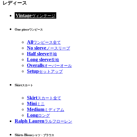
レディース
Vintage
ヴィンテージ
One piece
ワンピース
All
ワンピース全て
No sleeve
ノースリーブ
Half sleeve
半袖
Long sleeve
長袖
Overalls
オーバーオール
Setup
セットアップ
Skirt
スカート
Skirt
スカート全て
Mini
ミニ
Medium
ミディアム
Long
ロング
Ralph Lauren
ラルフローレン
Shirts Blous
シャツ・ブラウス