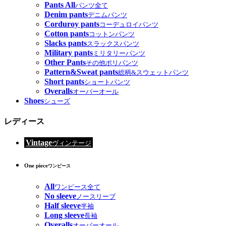
Pants All
パンツ全て
Denim pants
デニムパンツ
Corduroy pants
コーデュロイパンツ
Cotton pants
コットンパンツ
Slacks pants
スラックスパンツ
Military pants
ミリタリーパンツ
Other Pants
その他ポリパンツ
Pattern&Sweat pants
総柄&スウェットパンツ
Short pants
ショートパンツ
Overalls
オーバーオール
Shoes
シューズ
レディース
Vintage
ヴィンテージ
One piece
ワンピース
All
ワンピース全て
No sleeve
ノースリーブ
Half sleeve
半袖
Long sleeve
長袖
Overalls
オーバーオール