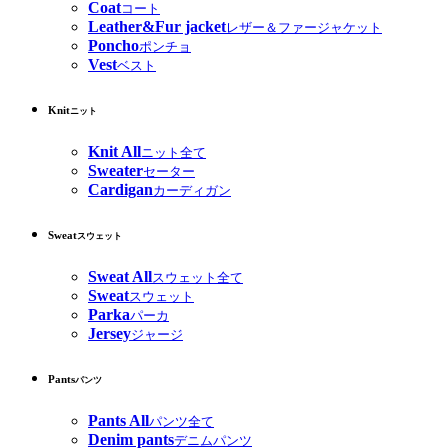
Coat
コート
Leather&Fur jacket
レザー＆ファージャケット
Poncho
ポンチョ
Vest
ベスト
Knit
ニット
Knit All
ニット全て
Sweater
セーター
Cardigan
カーディガン
Sweat
スウェット
Sweat All
スウェット全て
Sweat
スウェット
Parka
パーカ
Jersey
ジャージ
Pants
パンツ
Pants All
パンツ全て
Denim pants
デニムパンツ