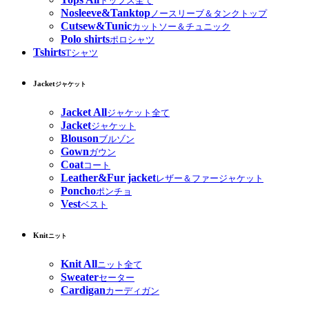
トップス全て
Nosleeve&Tanktop
ノースリーブ＆タンクトップ
Cutsew&Tunic
カットソー＆チュニック
Polo shirts
ポロシャツ
Tshirts
Tシャツ
Jacket
ジャケット
Jacket All
ジャケット全て
Jacket
ジャケット
Blouson
ブルゾン
Gown
ガウン
Coat
コート
Leather&Fur jacket
レザー＆ファージャケット
Poncho
ポンチョ
Vest
ベスト
Knit
ニット
Knit All
ニット全て
Sweater
セーター
Cardigan
カーディガン