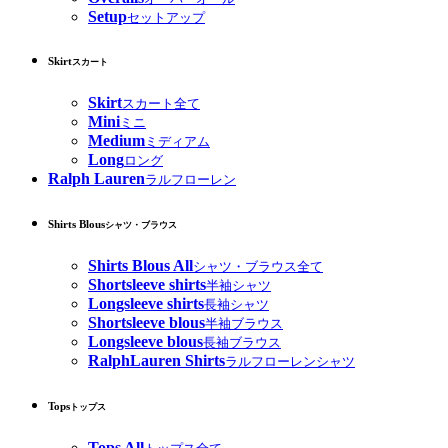
Setup
セットアップ
Skirt
スカート
Skirt
スカート全て
Mini
ミニ
Medium
ミディアム
Long
ロング
Ralph Lauren
ラルフローレン
Shirts Blous
シャツ・ブラウス
Shirts Blous All
シャツ・ブラウス全て
Shortsleeve shirts
半袖シャツ
Longsleeve shirts
長袖シャツ
Shortsleeve blous
半袖ブラウス
Longsleeve blous
長袖ブラウス
RalphLauren Shirts
ラルフローレンシャツ
Tops
トップス
Tops All