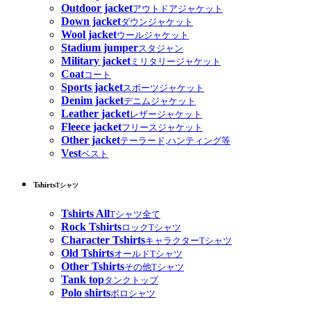
Outdoor jacket
アウトドアジャケット
Down jacket
ダウンジャケット
Wool jacket
ウールジャケット
Stadium jumper
スタジャン
Military jacket
ミリタリージャケット
Coat
コート
Sports jacket
スポーツジャケット
Denim jacket
デニムジャケット
Leather jacket
レザージャケット
Fleece jacket
フリースジャケット
Other jacket
テーラード,ハンティング等
Vest
ベスト
Tshirts
Tシャツ
Tshirts All
Tシャツ全て
Rock Tshirts
ロックTシャツ
Character Tshirts
キャラクターTシャツ
Old Tshirts
オールドTシャツ
Other Tshirts
その他Tシャツ
Tank top
タンクトップ
Polo shirts
ポロシャツ