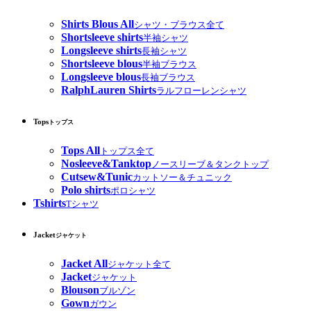
Shirts Blous All
シャツ・ブラウス全て
Shortsleeve shirts
半袖シャツ
Longsleeve shirts
長袖シャツ
Shortsleeve blous
半袖ブラウス
Longsleeve blous
長袖ブラウス
RalphLauren Shirts
ラルフローレンシャツ
Tops
トップス
Tops All
トップス全て
Nosleeve&Tanktop
ノースリーブ＆タンクトップ
Cutsew&Tunic
カットソー＆チュニック
Polo shirts
ポロシャツ
Tshirts
Tシャツ
Jacket
ジャケット
Jacket All
ジャケット全て
Jacket
ジャケット
Blouson
ブルゾン
Gown
ガウン