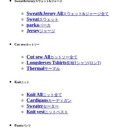
Sweat&Jersey
スウェット&ジャージ
Sweat&Jersey All
スウェット&ジャージ全て
Sweat
スウェット
parka
パーカ
Jersey
ジャージ
Cut sew
カットソー
Cut sew All
カットソー全て
Longsleeves Tshirts
長袖Tシャツ(ロンT)
Thermal
サーマル
Knit
ニット
Knit All
ニット全て
Cardigans
カーディガン
Sweater
セーター
Knit vest
ニットベスト
Pants
パンツ