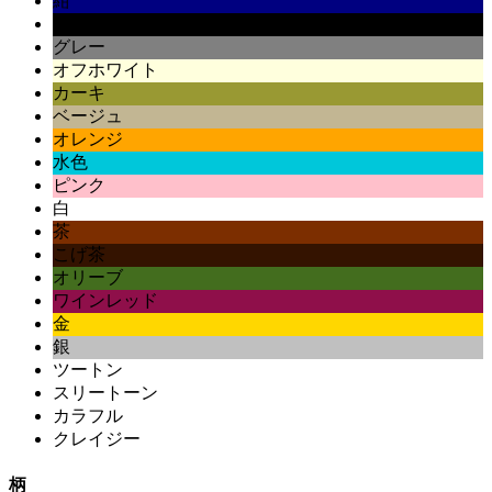
紺
黒
グレー
オフホワイト
カーキ
ベージュ
オレンジ
水色
ピンク
白
茶
こげ茶
オリーブ
ワインレッド
金
銀
ツートン
スリートーン
カラフル
クレイジー
柄