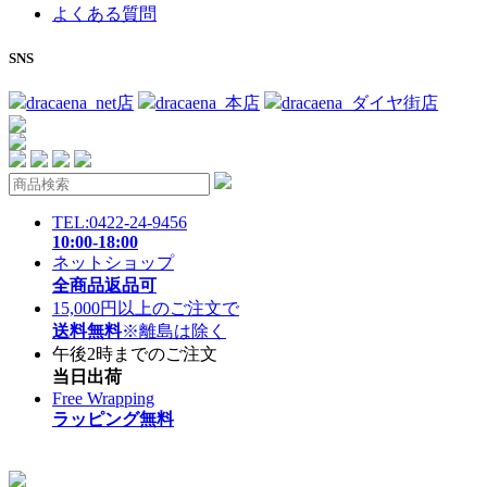
よくある質問
SNS
dracaena_net店
dracaena_本店
dracaena_ダイヤ街店
TEL:0422-24-9456
10:00-18:00
ネットショップ
全商品返品可
15,000円以上のご注文で
送料無料
※離島は除く
午後2時までのご注文
当日出荷
Free Wrapping
ラッピング無料