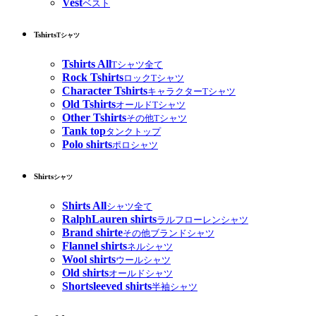
Vest
ベスト
Tshirts
Tシャツ
Tshirts All
Tシャツ全て
Rock Tshirts
ロックTシャツ
Character Tshirts
キャラクターTシャツ
Old Tshirts
オールドTシャツ
Other Tshirts
その他Tシャツ
Tank top
タンクトップ
Polo shirts
ポロシャツ
Shirts
シャツ
Shirts All
シャツ全て
RalphLauren shirts
ラルフローレンシャツ
Brand shirte
その他ブランドシャツ
Flannel shirts
ネルシャツ
Wool shirts
ウールシャツ
Old shirts
オールドシャツ
Shortsleeved shirts
半袖シャツ