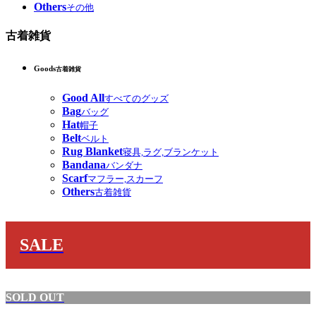
Others
その他
古着雑貨
Goods
古着雑貨
Good All
すべてのグッズ
Bag
バッグ
Hat
帽子
Belt
ベルト
Rug Blanket
寝具,ラグ,ブランケット
Bandana
バンダナ
Scarf
マフラー,スカーフ
Others
古着雑貨
SALE
SOLD OUT