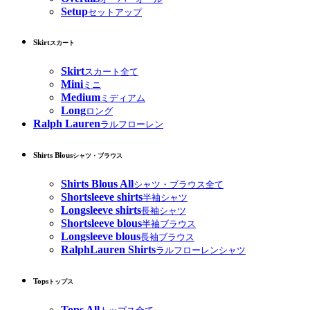
Setup
セットアップ
Skirt
スカート
Skirt
スカート全て
Mini
ミニ
Medium
ミディアム
Long
ロング
Ralph Lauren
ラルフローレン
Shirts Blous
シャツ・ブラウス
Shirts Blous All
シャツ・ブラウス全て
Shortsleeve shirts
半袖シャツ
Longsleeve shirts
長袖シャツ
Shortsleeve blous
半袖ブラウス
Longsleeve blous
長袖ブラウス
RalphLauren Shirts
ラルフローレンシャツ
Tops
トップス
Tops All