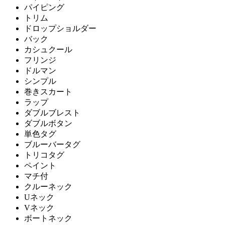
パイピング
トリム
ドロップショルダー
バック
カシュクール
フリンジ
ドルマン
シンプル
巻きスカート
ラップ
ダブルブレスト
ダブルボタン
単色タグ
ブルーバータグ
トリコタグ
ペイント
マチ付
クルーネック
Uネック
Vネック
ボートネック