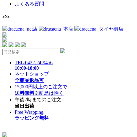
よくある質問
SNS
dracaena_net店
dracaena_本店
dracaena_ダイヤ街店
TEL:0422-24-9456
10:00-18:00
ネットショップ
全商品返品可
15,000円以上のご注文で
送料無料
※離島は除く
午後2時までのご注文
当日出荷
Free Wrapping
ラッピング無料