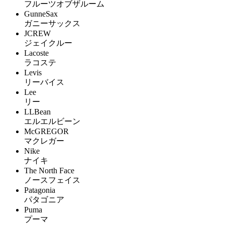
フルーツオブザルーム
GunneSax
ガニーサックス
JCREW
ジェイクルー
Lacoste
ラコステ
Levis
リーバイス
Lee
リー
LLBean
エルエルビーン
McGREGOR
マクレガー
Nike
ナイキ
The North Face
ノースフェイス
Patagonia
パタゴニア
Puma
プーマ