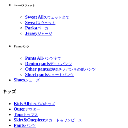
Sweat
スウェット
Sweat All
スウェット全て
Sweat
スウェット
Parka
パーカ
Jersey
ジャージ
Pants
パンツ
Pants All
パンツ全て
Denim pants
デニムパンツ
Other pants
総柄&チノパンその他パンツ
Short pants
ショートパンツ
Shoes
シューズ
キッズ
Kids All
すべてのキッズ
Outer
アウター
Tops
トップス
Skirt&Onepiece
スカート＆ワンピース
Pants
パンツ