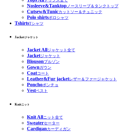
トップス全て
Nosleeve&Tanktop
ノースリーブ＆タンクトップ
Cutsew&Tunic
カットソー＆チュニック
Polo shirts
ポロシャツ
Tshirts
Tシャツ
Jacket
ジャケット
Jacket All
ジャケット全て
Jacket
ジャケット
Blouson
ブルゾン
Gown
ガウン
Coat
コート
Leather&Fur jacket
レザー＆ファージャケット
Poncho
ポンチョ
Vest
ベスト
Knit
ニット
Knit All
ニット全て
Sweater
セーター
Cardigan
カーディガン