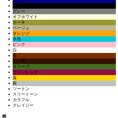
紺
黒
グレー
オフホワイト
カーキ
ベージュ
オレンジ
水色
ピンク
白
茶
こげ茶
オリーブ
ワインレッド
金
銀
ツートン
スリートーン
カラフル
クレイジー
柄