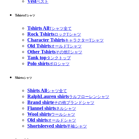
Vest
ベスト
Tshirts
Tシャツ
Tshirts All
Tシャツ全て
Rock Tshirts
ロックTシャツ
Character Tshirts
キャラクターTシャツ
Old Tshirts
オールドTシャツ
Other Tshirts
その他Tシャツ
Tank top
タンクトップ
Polo shirts
ポロシャツ
Shirts
シャツ
Shirts All
シャツ全て
RalphLauren shirts
ラルフローレンシャツ
Brand shirte
その他ブランドシャツ
Flannel shirts
ネルシャツ
Wool shirts
ウールシャツ
Old shirts
オールドシャツ
Shortsleeved shirts
半袖シャツ