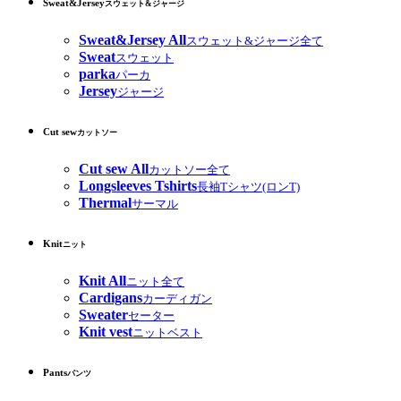
Sweat&Jersey
スウェット&ジャージ
Sweat&Jersey All
スウェット&ジャージ全て
Sweat
スウェット
parka
パーカ
Jersey
ジャージ
Cut sew
カットソー
Cut sew All
カットソー全て
Longsleeves Tshirts
長袖Tシャツ(ロンT)
Thermal
サーマル
Knit
ニット
Knit All
ニット全て
Cardigans
カーディガン
Sweater
セーター
Knit vest
ニットベスト
Pants
パンツ