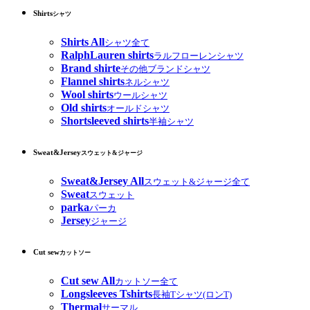
Shirts
シャツ
Shirts All
シャツ全て
RalphLauren shirts
ラルフローレンシャツ
Brand shirte
その他ブランドシャツ
Flannel shirts
ネルシャツ
Wool shirts
ウールシャツ
Old shirts
オールドシャツ
Shortsleeved shirts
半袖シャツ
Sweat&Jersey
スウェット&ジャージ
Sweat&Jersey All
スウェット&ジャージ全て
Sweat
スウェット
parka
パーカ
Jersey
ジャージ
Cut sew
カットソー
Cut sew All
カットソー全て
Longsleeves Tshirts
長袖Tシャツ(ロンT)
Thermal
サーマル