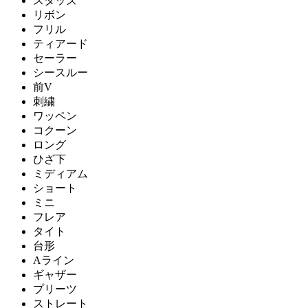
スタッズ
リボン
フリル
ティアード
セーラー
シースルー
前V
刺繍
ワッペン
コクーン
ロング
ひざ下
ミディアム
ショート
ミニ
フレア
タイト
台形
Aライン
ギャザー
プリーツ
ストレート