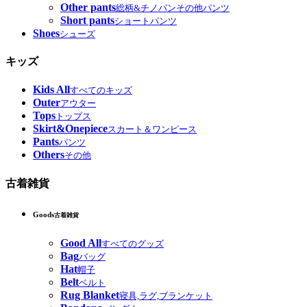
Other pants
総柄&チノパンその他パンツ
Short pants
ショートパンツ
Shoes
シューズ
キッズ
Kids All
すべてのキッズ
Outer
アウター
Tops
トップス
Skirt&Onepiece
スカート＆ワンピース
Pants
パンツ
Others
その他
古着雑貨
Goods
古着雑貨
Good All
すべてのグッズ
Bag
バッグ
Hat
帽子
Belt
ベルト
Rug Blanket
寝具,ラグ,ブランケット