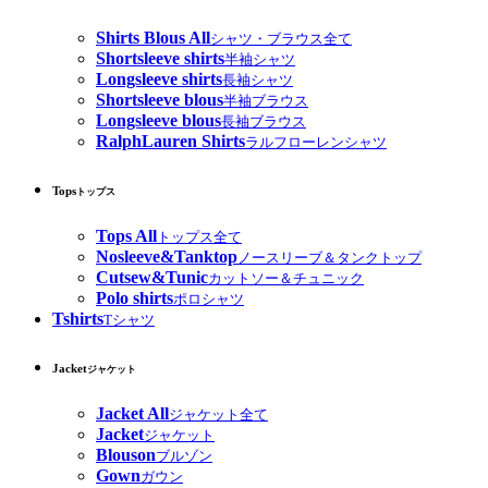
Shirts Blous All
シャツ・ブラウス全て
Shortsleeve shirts
半袖シャツ
Longsleeve shirts
長袖シャツ
Shortsleeve blous
半袖ブラウス
Longsleeve blous
長袖ブラウス
RalphLauren Shirts
ラルフローレンシャツ
Tops
トップス
Tops All
トップス全て
Nosleeve&Tanktop
ノースリーブ＆タンクトップ
Cutsew&Tunic
カットソー＆チュニック
Polo shirts
ポロシャツ
Tshirts
Tシャツ
Jacket
ジャケット
Jacket All
ジャケット全て
Jacket
ジャケット
Blouson
ブルゾン
Gown
ガウン