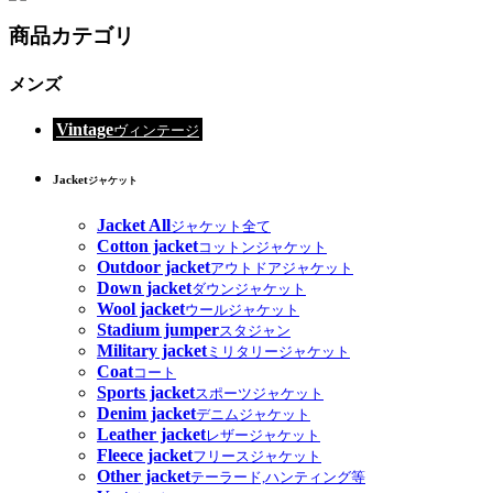
商品カテゴリ
メンズ
Vintage
ヴィンテージ
Jacket
ジャケット
Jacket All
ジャケット全て
Cotton jacket
コットンジャケット
Outdoor jacket
アウトドアジャケット
Down jacket
ダウンジャケット
Wool jacket
ウールジャケット
Stadium jumper
スタジャン
Military jacket
ミリタリージャケット
Coat
コート
Sports jacket
スポーツジャケット
Denim jacket
デニムジャケット
Leather jacket
レザージャケット
Fleece jacket
フリースジャケット
Other jacket
テーラード,ハンティング等