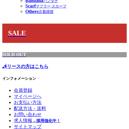
Bandana
バンダナ
Scarf
マフラー,スカーフ
Others
古着雑貨
SALE
SOLD OUT
リースの方はこちら
インフォメーション
会員登録
マイページへ
お支払い方法
配送方法・送料
お問い合わせ
求人情報
→採用強化中！
サイトマップ