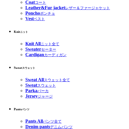
Coat
コート
Leather&Fur jacket
レザー＆ファージャケット
Poncho
ポンチョ
Vest
ベスト
Knit
ニット
Knit All
ニット全て
Sweater
セーター
Cardigan
カーディガン
Sweat
スウェット
Sweat All
スウェット全て
Sweat
スウェット
Parka
パーカ
Jersey
ジャージ
Pants
パンツ
Pants All
パンツ全て
Denim pants
デニムパンツ