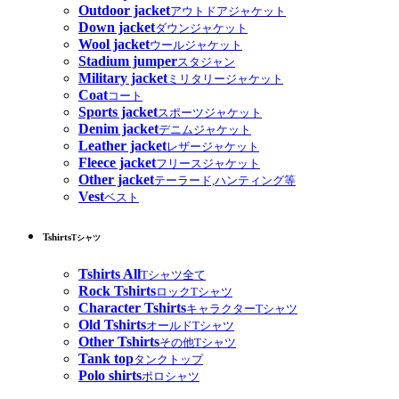
Outdoor jacket
アウトドアジャケット
Down jacket
ダウンジャケット
Wool jacket
ウールジャケット
Stadium jumper
スタジャン
Military jacket
ミリタリージャケット
Coat
コート
Sports jacket
スポーツジャケット
Denim jacket
デニムジャケット
Leather jacket
レザージャケット
Fleece jacket
フリースジャケット
Other jacket
テーラード,ハンティング等
Vest
ベスト
Tshirts
Tシャツ
Tshirts All
Tシャツ全て
Rock Tshirts
ロックTシャツ
Character Tshirts
キャラクターTシャツ
Old Tshirts
オールドTシャツ
Other Tshirts
その他Tシャツ
Tank top
タンクトップ
Polo shirts
ポロシャツ