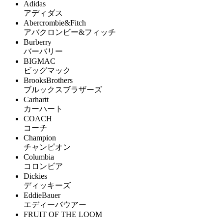
Adidas
アディダス
Abercrombie&Fitch
アバクロンビー&フィッチ
Burberry
バーバリー
BIGMAC
ビッグマック
BrooksBrothers
ブルックスブラザーズ
Carhartt
カーハート
COACH
コーチ
Champion
チャンピオン
Columbia
コロンビア
Dickies
ディッキーズ
EddieBauer
エディーバウアー
FRUIT OF THE LOOM