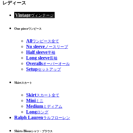
レディース
Vintage
ヴィンテージ
One piece
ワンピース
All
ワンピース全て
No sleeve
ノースリーブ
Half sleeve
半袖
Long sleeve
長袖
Overalls
オーバーオール
Setup
セットアップ
Skirt
スカート
Skirt
スカート全て
Mini
ミニ
Medium
ミディアム
Long
ロング
Ralph Lauren
ラルフローレン
Shirts Blous
シャツ・ブラウス