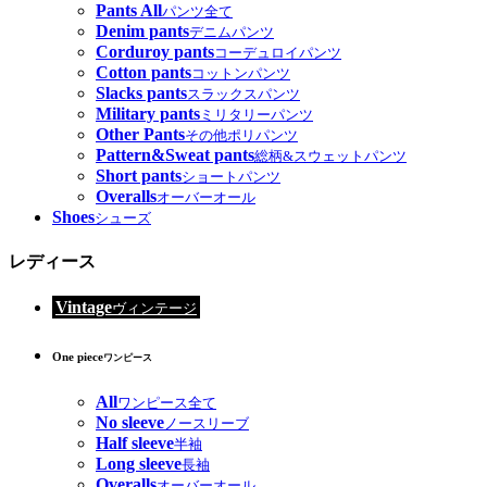
Pants All
パンツ全て
Denim pants
デニムパンツ
Corduroy pants
コーデュロイパンツ
Cotton pants
コットンパンツ
Slacks pants
スラックスパンツ
Military pants
ミリタリーパンツ
Other Pants
その他ポリパンツ
Pattern&Sweat pants
総柄&スウェットパンツ
Short pants
ショートパンツ
Overalls
オーバーオール
Shoes
シューズ
レディース
Vintage
ヴィンテージ
One piece
ワンピース
All
ワンピース全て
No sleeve
ノースリーブ
Half sleeve
半袖
Long sleeve
長袖
Overalls
オーバーオール