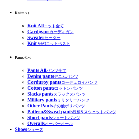
Knit
ニット
Knit All
ニット全て
Cardigans
カーディガン
Sweater
セーター
Knit vest
ニットベスト
Pants
パンツ
Pants All
パンツ全て
Denim pants
デニムパンツ
Corduroy pants
コーデュロイパンツ
Cotton pants
コットンパンツ
Slacks pants
スラックスパンツ
Military pants
ミリタリーパンツ
Other Pants
その他ポリパンツ
Pattern&Sweat pants
総柄&スウェットパンツ
Short pants
ショートパンツ
Overalls
オーバーオール
Shoes
シューズ