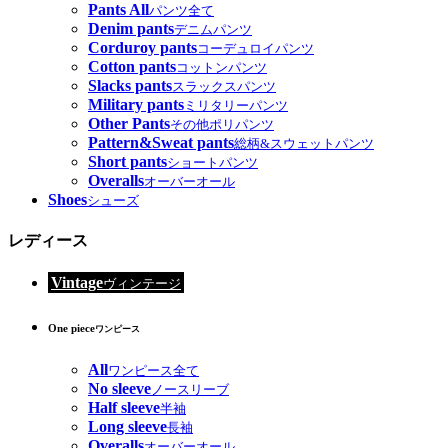
Pants All
パンツ全て
Denim pants
デニムパンツ
Corduroy pants
コーデュロイパンツ
Cotton pants
コットンパンツ
Slacks pants
スラックスパンツ
Military pants
ミリタリーパンツ
Other Pants
その他ポリパンツ
Pattern&Sweat pants
総柄&スウェットパンツ
Short pants
ショートパンツ
Overalls
オーバーオール
Shoes
シューズ
レディース
Vintage
ヴィンテージ
One piece
ワンピース
All
ワンピース全て
No sleeve
ノースリーブ
Half sleeve
半袖
Long sleeve
長袖
Overalls
オーバーオール