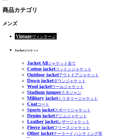
商品カテゴリ
メンズ
Vintage
ヴィンテージ
Jacket
ジャケット
Jacket All
ジャケット全て
Cotton jacket
コットンジャケット
Outdoor jacket
アウトドアジャケット
Down jacket
ダウンジャケット
Wool jacket
ウールジャケット
Stadium jumper
スタジャン
Military jacket
ミリタリージャケット
Coat
コート
Sports jacket
スポーツジャケット
Denim jacket
デニムジャケット
Leather jacket
レザージャケット
Fleece jacket
フリースジャケット
Other jacket
テーラード,ハンティング等