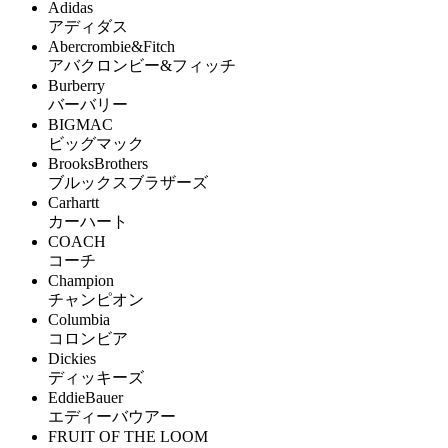
Adidas
アディダス
Abercrombie&Fitch
アバクロンビー&フィッチ
Burberry
バーバリー
BIGMAC
ビッグマック
BrooksBrothers
ブルックスブラザーズ
Carhartt
カーハート
COACH
コーチ
Champion
チャンピオン
Columbia
コロンビア
Dickies
ディッキーズ
EddieBauer
エディーバウアー
FRUIT OF THE LOOM