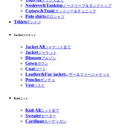
トップス全て
Nosleeve&Tanktop
ノースリーブ＆タンクトップ
Cutsew&Tunic
カットソー＆チュニック
Polo shirts
ポロシャツ
Tshirts
Tシャツ
Jacket
ジャケット
Jacket All
ジャケット全て
Jacket
ジャケット
Blouson
ブルゾン
Gown
ガウン
Coat
コート
Leather&Fur jacket
レザー＆ファージャケット
Poncho
ポンチョ
Vest
ベスト
Knit
ニット
Knit All
ニット全て
Sweater
セーター
Cardigan
カーディガン