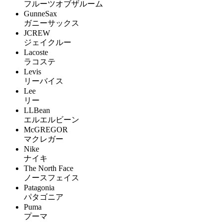
フルーツオブザルーム
GunneSax
ガニーサックス
JCREW
ジェイクルー
Lacoste
ラコステ
Levis
リーバイス
Lee
リー
LLBean
エルエルビーン
McGREGOR
マクレガー
Nike
ナイキ
The North Face
ノースフェイス
Patagonia
パタゴニア
Puma
プーマ