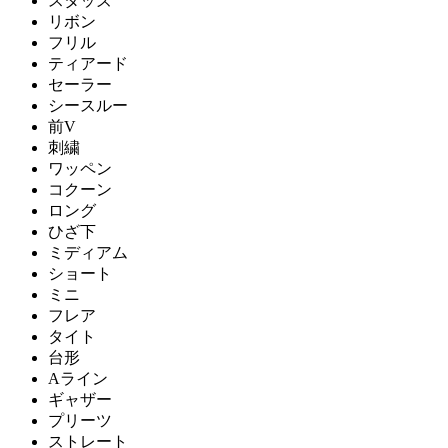
スタッズ
リボン
フリル
ティアード
セーラー
シースルー
前V
刺繍
ワッペン
コクーン
ロング
ひざ下
ミディアム
ショート
ミニ
フレア
タイト
台形
Aライン
ギャザー
プリーツ
ストレート