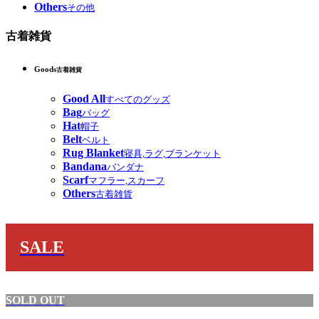
Others
その他
古着雑貨
Goods
古着雑貨
Good All
すべてのグッズ
Bag
バッグ
Hat
帽子
Belt
ベルト
Rug Blanket
寝具,ラグ,ブランケット
Bandana
バンダナ
Scarf
マフラー,スカーフ
Others
古着雑貨
SALE
SOLD OUT