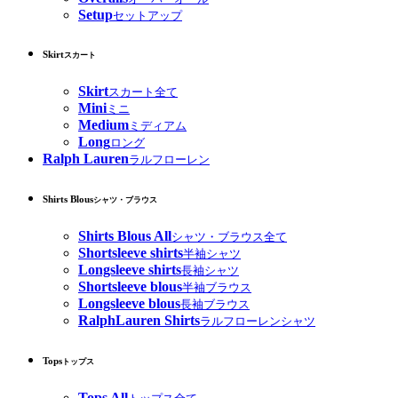
Setup
セットアップ
Skirt
スカート
Skirt
スカート全て
Mini
ミニ
Medium
ミディアム
Long
ロング
Ralph Lauren
ラルフローレン
Shirts Blous
シャツ・ブラウス
Shirts Blous All
シャツ・ブラウス全て
Shortsleeve shirts
半袖シャツ
Longsleeve shirts
長袖シャツ
Shortsleeve blous
半袖ブラウス
Longsleeve blous
長袖ブラウス
RalphLauren Shirts
ラルフローレンシャツ
Tops
トップス
Tops All