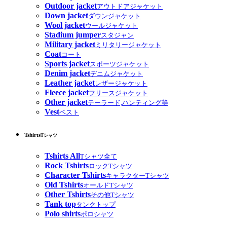
Outdoor jacket
アウトドアジャケット
Down jacket
ダウンジャケット
Wool jacket
ウールジャケット
Stadium jumper
スタジャン
Military jacket
ミリタリージャケット
Coat
コート
Sports jacket
スポーツジャケット
Denim jacket
デニムジャケット
Leather jacket
レザージャケット
Fleece jacket
フリースジャケット
Other jacket
テーラード,ハンティング等
Vest
ベスト
Tshirts
Tシャツ
Tshirts All
Tシャツ全て
Rock Tshirts
ロックTシャツ
Character Tshirts
キャラクターTシャツ
Old Tshirts
オールドTシャツ
Other Tshirts
その他Tシャツ
Tank top
タンクトップ
Polo shirts
ポロシャツ