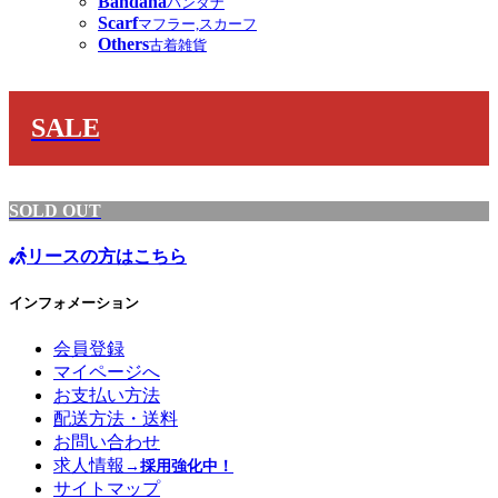
Bandana
バンダナ
Scarf
マフラー,スカーフ
Others
古着雑貨
SALE
SOLD OUT
リースの方はこちら
インフォメーション
会員登録
マイページへ
お支払い方法
配送方法・送料
お問い合わせ
求人情報
→採用強化中！
サイトマップ