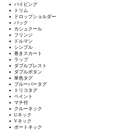
パイピング
トリム
ドロップショルダー
バック
カシュクール
フリンジ
ドルマン
シンプル
巻きスカート
ラップ
ダブルブレスト
ダブルボタン
単色タグ
ブルーバータグ
トリコタグ
ペイント
マチ付
クルーネック
Uネック
Vネック
ボートネック