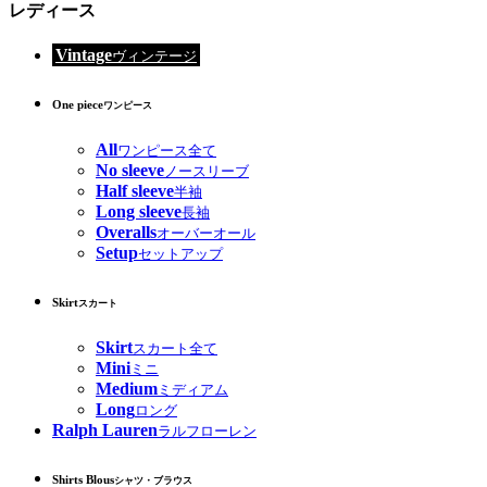
レディース
Vintage
ヴィンテージ
One piece
ワンピース
All
ワンピース全て
No sleeve
ノースリーブ
Half sleeve
半袖
Long sleeve
長袖
Overalls
オーバーオール
Setup
セットアップ
Skirt
スカート
Skirt
スカート全て
Mini
ミニ
Medium
ミディアム
Long
ロング
Ralph Lauren
ラルフローレン
Shirts Blous
シャツ・ブラウス