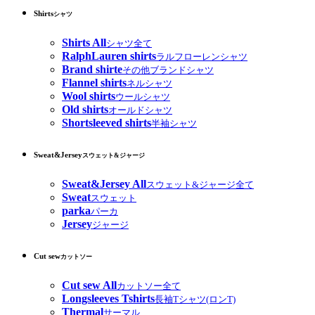
Shirts
シャツ
Shirts All
シャツ全て
RalphLauren shirts
ラルフローレンシャツ
Brand shirte
その他ブランドシャツ
Flannel shirts
ネルシャツ
Wool shirts
ウールシャツ
Old shirts
オールドシャツ
Shortsleeved shirts
半袖シャツ
Sweat&Jersey
スウェット&ジャージ
Sweat&Jersey All
スウェット&ジャージ全て
Sweat
スウェット
parka
パーカ
Jersey
ジャージ
Cut sew
カットソー
Cut sew All
カットソー全て
Longsleeves Tshirts
長袖Tシャツ(ロンT)
Thermal
サーマル