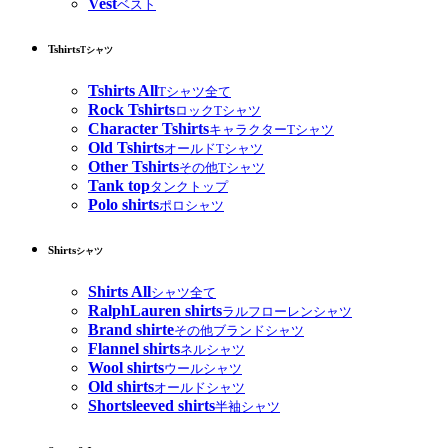
Vest
ベスト
Tshirts
Tシャツ
Tshirts All
Tシャツ全て
Rock Tshirts
ロックTシャツ
Character Tshirts
キャラクターTシャツ
Old Tshirts
オールドTシャツ
Other Tshirts
その他Tシャツ
Tank top
タンクトップ
Polo shirts
ポロシャツ
Shirts
シャツ
Shirts All
シャツ全て
RalphLauren shirts
ラルフローレンシャツ
Brand shirte
その他ブランドシャツ
Flannel shirts
ネルシャツ
Wool shirts
ウールシャツ
Old shirts
オールドシャツ
Shortsleeved shirts
半袖シャツ