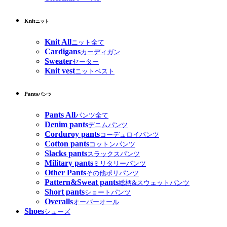
Knit
ニット
Knit All
ニット全て
Cardigans
カーディガン
Sweater
セーター
Knit vest
ニットベスト
Pants
パンツ
Pants All
パンツ全て
Denim pants
デニムパンツ
Corduroy pants
コーデュロイパンツ
Cotton pants
コットンパンツ
Slacks pants
スラックスパンツ
Military pants
ミリタリーパンツ
Other Pants
その他ポリパンツ
Pattern&Sweat pants
総柄&スウェットパンツ
Short pants
ショートパンツ
Overalls
オーバーオール
Shoes
シューズ