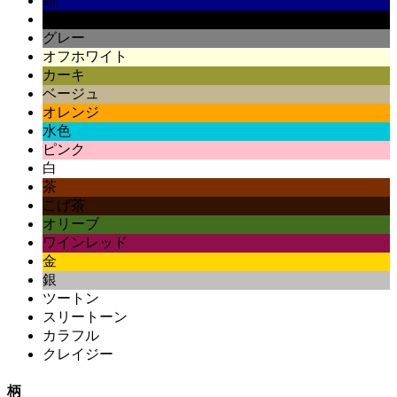
紺
黒
グレー
オフホワイト
カーキ
ベージュ
オレンジ
水色
ピンク
白
茶
こげ茶
オリーブ
ワインレッド
金
銀
ツートン
スリートーン
カラフル
クレイジー
柄