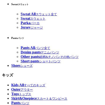
Sweat
スウェット
Sweat All
スウェット全て
Sweat
スウェット
Parka
パーカ
Jersey
ジャージ
Pants
パンツ
Pants All
パンツ全て
Denim pants
デニムパンツ
Other pants
総柄&チノパンその他パンツ
Short pants
ショートパンツ
Shoes
シューズ
キッズ
Kids All
すべてのキッズ
Outer
アウター
Tops
トップス
Skirt&Onepiece
スカート＆ワンピース
Pants
パンツ