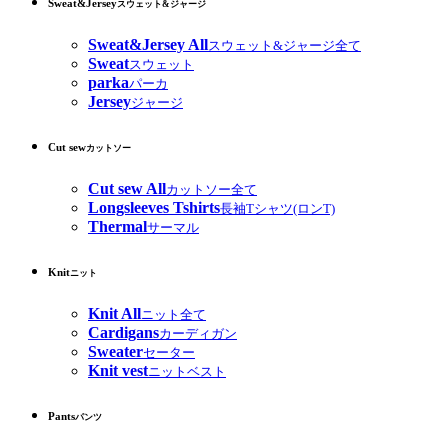
Sweat&Jersey
スウェット&ジャージ
Sweat&Jersey All
スウェット&ジャージ全て
Sweat
スウェット
parka
パーカ
Jersey
ジャージ
Cut sew
カットソー
Cut sew All
カットソー全て
Longsleeves Tshirts
長袖Tシャツ(ロンT)
Thermal
サーマル
Knit
ニット
Knit All
ニット全て
Cardigans
カーディガン
Sweater
セーター
Knit vest
ニットベスト
Pants
パンツ