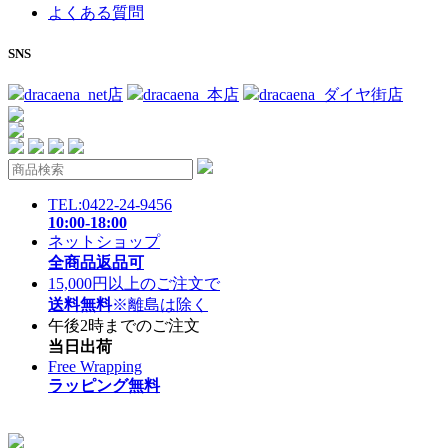
よくある質問
SNS
dracaena_net店
dracaena_本店
dracaena_ダイヤ街店
TEL:0422-24-9456
10:00-18:00
ネットショップ
全商品返品可
15,000円以上のご注文で
送料無料
※離島は除く
午後2時までのご注文
当日出荷
Free Wrapping
ラッピング無料