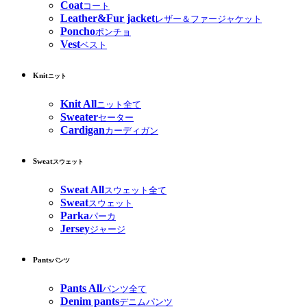
Coat
コート
Leather&Fur jacket
レザー＆ファージャケット
Poncho
ポンチョ
Vest
ベスト
Knit
ニット
Knit All
ニット全て
Sweater
セーター
Cardigan
カーディガン
Sweat
スウェット
Sweat All
スウェット全て
Sweat
スウェット
Parka
パーカ
Jersey
ジャージ
Pants
パンツ
Pants All
パンツ全て
Denim pants
デニムパンツ