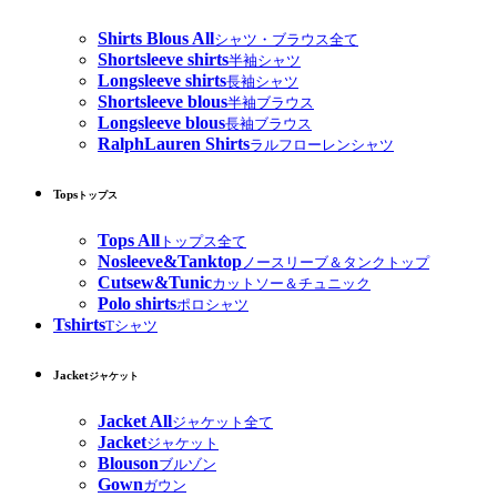
Shirts Blous All
シャツ・ブラウス全て
Shortsleeve shirts
半袖シャツ
Longsleeve shirts
長袖シャツ
Shortsleeve blous
半袖ブラウス
Longsleeve blous
長袖ブラウス
RalphLauren Shirts
ラルフローレンシャツ
Tops
トップス
Tops All
トップス全て
Nosleeve&Tanktop
ノースリーブ＆タンクトップ
Cutsew&Tunic
カットソー＆チュニック
Polo shirts
ポロシャツ
Tshirts
Tシャツ
Jacket
ジャケット
Jacket All
ジャケット全て
Jacket
ジャケット
Blouson
ブルゾン
Gown
ガウン