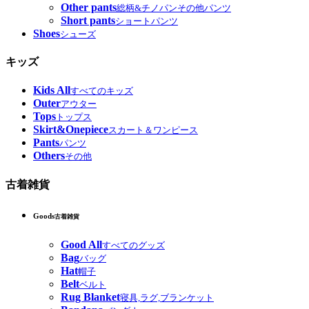
Other pants
総柄&チノパンその他パンツ
Short pants
ショートパンツ
Shoes
シューズ
キッズ
Kids All
すべてのキッズ
Outer
アウター
Tops
トップス
Skirt&Onepiece
スカート＆ワンピース
Pants
パンツ
Others
その他
古着雑貨
Goods
古着雑貨
Good All
すべてのグッズ
Bag
バッグ
Hat
帽子
Belt
ベルト
Rug Blanket
寝具,ラグ,ブランケット