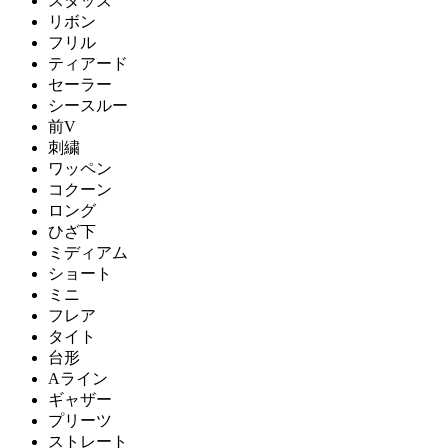
スタッズ
リボン
フリル
ティアード
セーラー
シースルー
前V
刺繍
ワッペン
コクーン
ロング
ひざ下
ミディアム
ショート
ミニ
フレア
タイト
台形
Aライン
ギャザー
プリーツ
ストレート