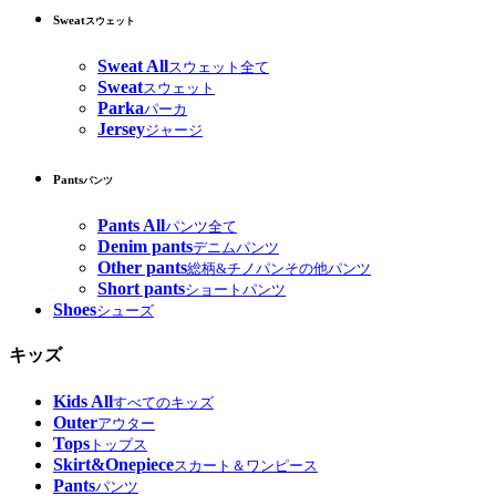
Sweat
スウェット
Sweat All
スウェット全て
Sweat
スウェット
Parka
パーカ
Jersey
ジャージ
Pants
パンツ
Pants All
パンツ全て
Denim pants
デニムパンツ
Other pants
総柄&チノパンその他パンツ
Short pants
ショートパンツ
Shoes
シューズ
キッズ
Kids All
すべてのキッズ
Outer
アウター
Tops
トップス
Skirt&Onepiece
スカート＆ワンピース
Pants
パンツ