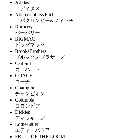
Adidas
アディダス
Abercrombie&Fitch
アバクロンビー&フィッチ
Burberry
バーバリー
BIGMAC
ビッグマック
BrooksBrothers
ブルックスブラザーズ
Carhartt
カーハート
COACH
コーチ
Champion
チャンピオン
Columbia
コロンビア
Dickies
ディッキーズ
EddieBauer
エディーバウアー
FRUIT OF THE LOOM