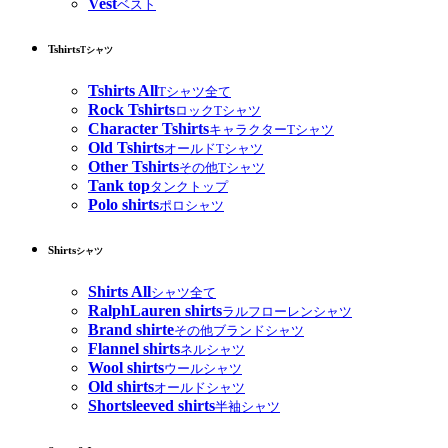
Vest
ベスト
Tshirts
Tシャツ
Tshirts All
Tシャツ全て
Rock Tshirts
ロックTシャツ
Character Tshirts
キャラクターTシャツ
Old Tshirts
オールドTシャツ
Other Tshirts
その他Tシャツ
Tank top
タンクトップ
Polo shirts
ポロシャツ
Shirts
シャツ
Shirts All
シャツ全て
RalphLauren shirts
ラルフローレンシャツ
Brand shirte
その他ブランドシャツ
Flannel shirts
ネルシャツ
Wool shirts
ウールシャツ
Old shirts
オールドシャツ
Shortsleeved shirts
半袖シャツ