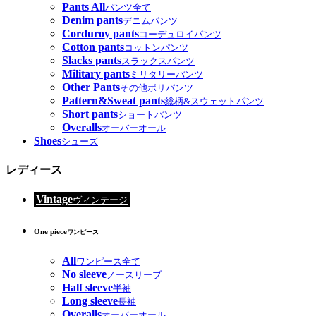
Pants All
パンツ全て
Denim pants
デニムパンツ
Corduroy pants
コーデュロイパンツ
Cotton pants
コットンパンツ
Slacks pants
スラックスパンツ
Military pants
ミリタリーパンツ
Other Pants
その他ポリパンツ
Pattern&Sweat pants
総柄&スウェットパンツ
Short pants
ショートパンツ
Overalls
オーバーオール
Shoes
シューズ
レディース
Vintage
ヴィンテージ
One piece
ワンピース
All
ワンピース全て
No sleeve
ノースリーブ
Half sleeve
半袖
Long sleeve
長袖
Overalls
オーバーオール