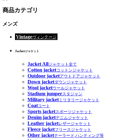
商品カテゴリ
メンズ
Vintage
ヴィンテージ
Jacket
ジャケット
Jacket All
ジャケット全て
Cotton jacket
コットンジャケット
Outdoor jacket
アウトドアジャケット
Down jacket
ダウンジャケット
Wool jacket
ウールジャケット
Stadium jumper
スタジャン
Military jacket
ミリタリージャケット
Coat
コート
Sports jacket
スポーツジャケット
Denim jacket
デニムジャケット
Leather jacket
レザージャケット
Fleece jacket
フリースジャケット
Other jacket
テーラード,ハンティング等