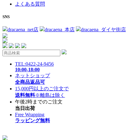
よくある質問
SNS
dracaena_net店
dracaena_本店
dracaena_ダイヤ街店
TEL:0422-24-9456
10:00-18:00
ネットショップ
全商品返品可
15,000円以上のご注文で
送料無料
※離島は除く
午後2時までのご注文
当日出荷
Free Wrapping
ラッピング無料