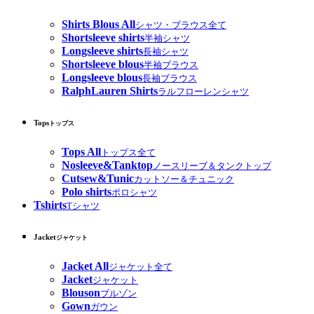
Shirts Blous All
シャツ・ブラウス全て
Shortsleeve shirts
半袖シャツ
Longsleeve shirts
長袖シャツ
Shortsleeve blous
半袖ブラウス
Longsleeve blous
長袖ブラウス
RalphLauren Shirts
ラルフローレンシャツ
Tops
トップス
Tops All
トップス全て
Nosleeve&Tanktop
ノースリーブ＆タンクトップ
Cutsew&Tunic
カットソー＆チュニック
Polo shirts
ポロシャツ
Tshirts
Tシャツ
Jacket
ジャケット
Jacket All
ジャケット全て
Jacket
ジャケット
Blouson
ブルゾン
Gown
ガウン