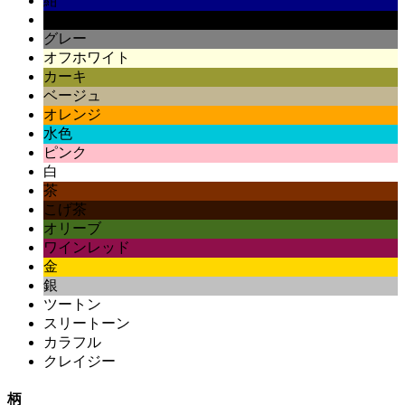
紺
黒
グレー
オフホワイト
カーキ
ベージュ
オレンジ
水色
ピンク
白
茶
こげ茶
オリーブ
ワインレッド
金
銀
ツートン
スリートーン
カラフル
クレイジー
柄