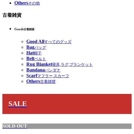
Others
その他
古着雑貨
Goods
古着雑貨
Good All
すべてのグッズ
Bag
バッグ
Hat
帽子
Belt
ベルト
Rug Blanket
寝具,ラグ,ブランケット
Bandana
バンダナ
Scarf
マフラー,スカーフ
Others
古着雑貨
SALE
SOLD OUT