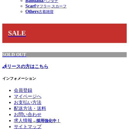
Bandana
バンダナ
Scarf
マフラー,スカーフ
Others
古着雑貨
SALE
SOLD OUT
リースの方はこちら
インフォメーション
会員登録
マイページへ
お支払い方法
配送方法・送料
お問い合わせ
求人情報
→採用強化中！
サイトマップ