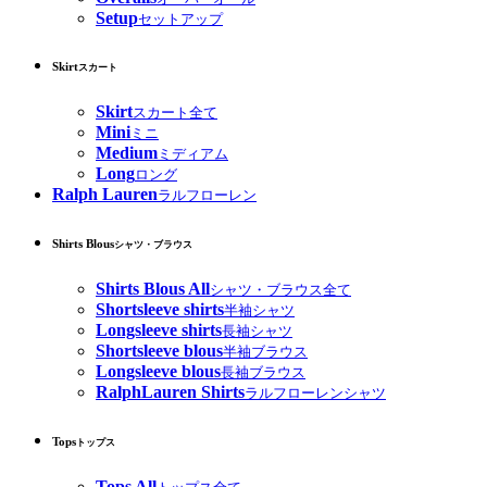
Setup
セットアップ
Skirt
スカート
Skirt
スカート全て
Mini
ミニ
Medium
ミディアム
Long
ロング
Ralph Lauren
ラルフローレン
Shirts Blous
シャツ・ブラウス
Shirts Blous All
シャツ・ブラウス全て
Shortsleeve shirts
半袖シャツ
Longsleeve shirts
長袖シャツ
Shortsleeve blous
半袖ブラウス
Longsleeve blous
長袖ブラウス
RalphLauren Shirts
ラルフローレンシャツ
Tops
トップス
Tops All