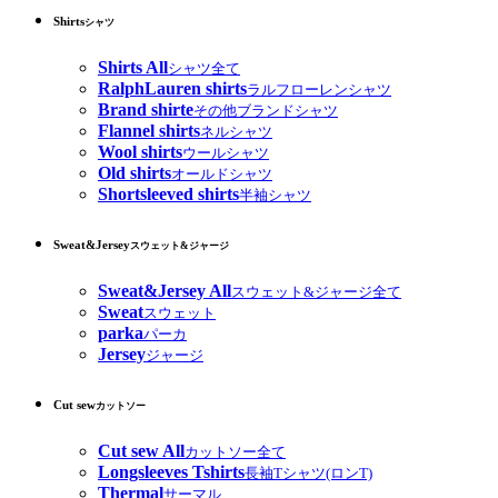
Shirts
シャツ
Shirts All
シャツ全て
RalphLauren shirts
ラルフローレンシャツ
Brand shirte
その他ブランドシャツ
Flannel shirts
ネルシャツ
Wool shirts
ウールシャツ
Old shirts
オールドシャツ
Shortsleeved shirts
半袖シャツ
Sweat&Jersey
スウェット&ジャージ
Sweat&Jersey All
スウェット&ジャージ全て
Sweat
スウェット
parka
パーカ
Jersey
ジャージ
Cut sew
カットソー
Cut sew All
カットソー全て
Longsleeves Tshirts
長袖Tシャツ(ロンT)
Thermal
サーマル