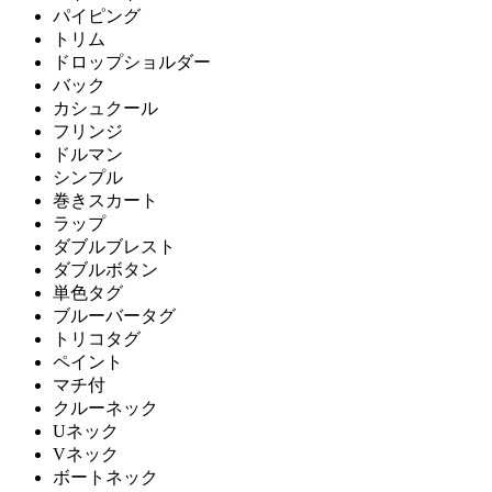
パイピング
トリム
ドロップショルダー
バック
カシュクール
フリンジ
ドルマン
シンプル
巻きスカート
ラップ
ダブルブレスト
ダブルボタン
単色タグ
ブルーバータグ
トリコタグ
ペイント
マチ付
クルーネック
Uネック
Vネック
ボートネック