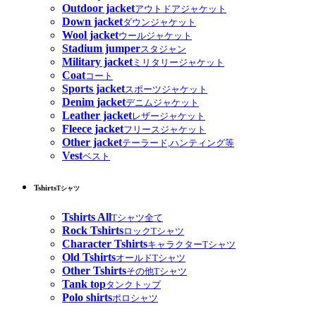
Outdoor jacket
アウトドアジャケット
Down jacket
ダウンジャケット
Wool jacket
ウールジャケット
Stadium jumper
スタジャン
Military jacket
ミリタリージャケット
Coat
コート
Sports jacket
スポーツジャケット
Denim jacket
デニムジャケット
Leather jacket
レザージャケット
Fleece jacket
フリースジャケット
Other jacket
テーラード,ハンティング等
Vest
ベスト
Tshirts
Tシャツ
Tshirts All
Tシャツ全て
Rock Tshirts
ロックTシャツ
Character Tshirts
キャラクターTシャツ
Old Tshirts
オールドTシャツ
Other Tshirts
その他Tシャツ
Tank top
タンクトップ
Polo shirts
ポロシャツ