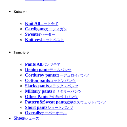
Knit
ニット
Knit All
ニット全て
Cardigans
カーディガン
Sweater
セーター
Knit vest
ニットベスト
Pants
パンツ
Pants All
パンツ全て
Denim pants
デニムパンツ
Corduroy pants
コーデュロイパンツ
Cotton pants
コットンパンツ
Slacks pants
スラックスパンツ
Military pants
ミリタリーパンツ
Other Pants
その他ポリパンツ
Pattern&Sweat pants
総柄&スウェットパンツ
Short pants
ショートパンツ
Overalls
オーバーオール
Shoes
シューズ