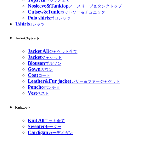
トップス全て
Nosleeve&Tanktop
ノースリーブ＆タンクトップ
Cutsew&Tunic
カットソー＆チュニック
Polo shirts
ポロシャツ
Tshirts
Tシャツ
Jacket
ジャケット
Jacket All
ジャケット全て
Jacket
ジャケット
Blouson
ブルゾン
Gown
ガウン
Coat
コート
Leather&Fur jacket
レザー＆ファージャケット
Poncho
ポンチョ
Vest
ベスト
Knit
ニット
Knit All
ニット全て
Sweater
セーター
Cardigan
カーディガン