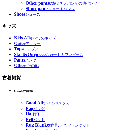
Other pants
総柄&チノパンその他パンツ
Short pants
ショートパンツ
Shoes
シューズ
キッズ
Kids All
すべてのキッズ
Outer
アウター
Tops
トップス
Skirt&Onepiece
スカート＆ワンピース
Pants
パンツ
Others
その他
古着雑貨
Goods
古着雑貨
Good All
すべてのグッズ
Bag
バッグ
Hat
帽子
Belt
ベルト
Rug Blanket
寝具,ラグ,ブランケット