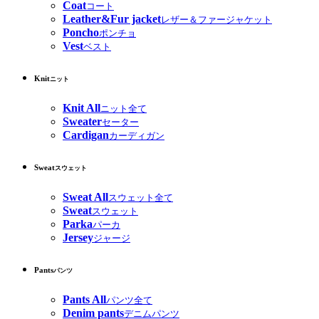
Coat
コート
Leather&Fur jacket
レザー＆ファージャケット
Poncho
ポンチョ
Vest
ベスト
Knit
ニット
Knit All
ニット全て
Sweater
セーター
Cardigan
カーディガン
Sweat
スウェット
Sweat All
スウェット全て
Sweat
スウェット
Parka
パーカ
Jersey
ジャージ
Pants
パンツ
Pants All
パンツ全て
Denim pants
デニムパンツ