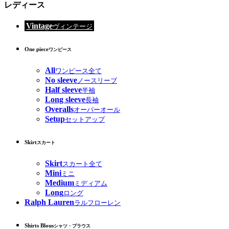
レディース
Vintage
ヴィンテージ
One piece
ワンピース
All
ワンピース全て
No sleeve
ノースリーブ
Half sleeve
半袖
Long sleeve
長袖
Overalls
オーバーオール
Setup
セットアップ
Skirt
スカート
Skirt
スカート全て
Mini
ミニ
Medium
ミディアム
Long
ロング
Ralph Lauren
ラルフローレン
Shirts Blous
シャツ・ブラウス