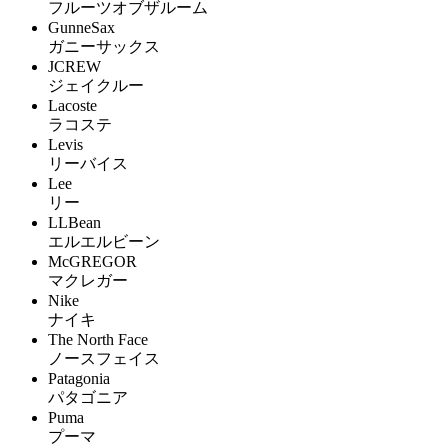
フルーツオブザルーム
GunneSax
ガニーサックス
JCREW
ジェイクルー
Lacoste
ラコステ
Levis
リーバイス
Lee
リー
LLBean
エルエルビーン
McGREGOR
マクレガー
Nike
ナイキ
The North Face
ノースフェイス
Patagonia
パタゴニア
Puma
プーマ