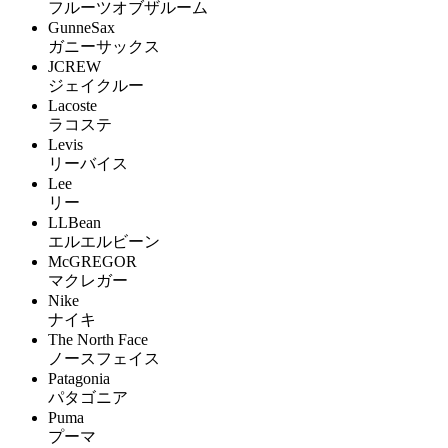
フルーツオブザルーム
GunneSax
ガニーサックス
JCREW
ジェイクルー
Lacoste
ラコステ
Levis
リーバイス
Lee
リー
LLBean
エルエルビーン
McGREGOR
マクレガー
Nike
ナイキ
The North Face
ノースフェイス
Patagonia
パタゴニア
Puma
プーマ