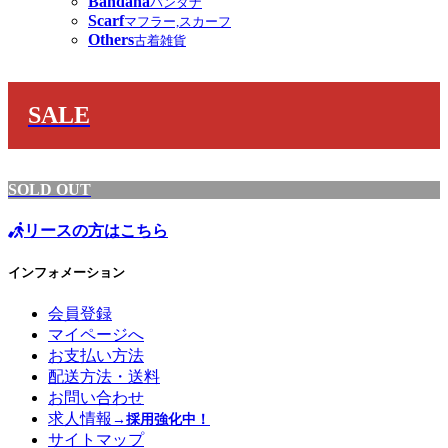
Bandana
バンダナ
Scarf
マフラー,スカーフ
Others
古着雑貨
SALE
SOLD OUT
リースの方はこちら
インフォメーション
会員登録
マイページへ
お支払い方法
配送方法・送料
お問い合わせ
求人情報
→採用強化中！
サイトマップ