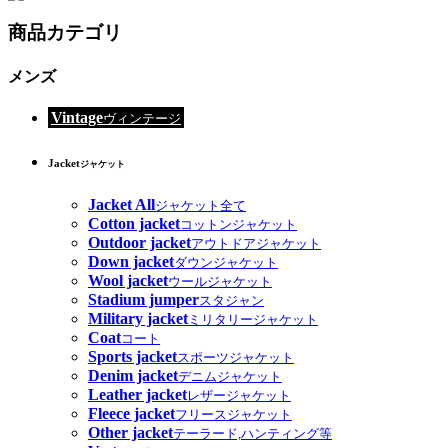
商品カテゴリ
メンズ
Vintage
ヴィンテージ
Jacket
ジャケット
Jacket All
ジャケット全て
Cotton jacket
コットンジャケット
Outdoor jacket
アウトドアジャケット
Down jacket
ダウンジャケット
Wool jacket
ウールジャケット
Stadium jumper
スタジャン
Military jacket
ミリタリージャケット
Coat
コート
Sports jacket
スポーツジャケット
Denim jacket
デニムジャケット
Leather jacket
レザージャケット
Fleece jacket
フリースジャケット
Other jacket
テーラード,ハンティング等