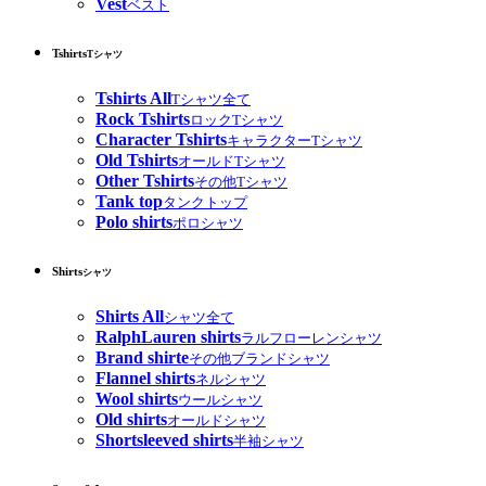
Vest
ベスト
Tshirts
Tシャツ
Tshirts All
Tシャツ全て
Rock Tshirts
ロックTシャツ
Character Tshirts
キャラクターTシャツ
Old Tshirts
オールドTシャツ
Other Tshirts
その他Tシャツ
Tank top
タンクトップ
Polo shirts
ポロシャツ
Shirts
シャツ
Shirts All
シャツ全て
RalphLauren shirts
ラルフローレンシャツ
Brand shirte
その他ブランドシャツ
Flannel shirts
ネルシャツ
Wool shirts
ウールシャツ
Old shirts
オールドシャツ
Shortsleeved shirts
半袖シャツ