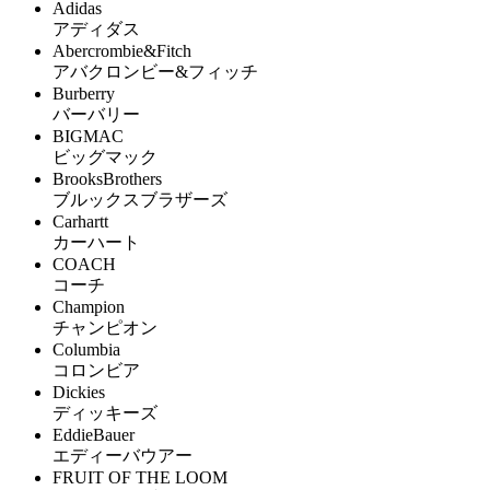
Adidas
アディダス
Abercrombie&Fitch
アバクロンビー&フィッチ
Burberry
バーバリー
BIGMAC
ビッグマック
BrooksBrothers
ブルックスブラザーズ
Carhartt
カーハート
COACH
コーチ
Champion
チャンピオン
Columbia
コロンビア
Dickies
ディッキーズ
EddieBauer
エディーバウアー
FRUIT OF THE LOOM