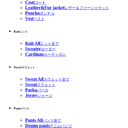
Coat
コート
Leather&Fur jacket
レザー＆ファージャケット
Poncho
ポンチョ
Vest
ベスト
Knit
ニット
Knit All
ニット全て
Sweater
セーター
Cardigan
カーディガン
Sweat
スウェット
Sweat All
スウェット全て
Sweat
スウェット
Parka
パーカ
Jersey
ジャージ
Pants
パンツ
Pants All
パンツ全て
Denim pants
デニムパンツ