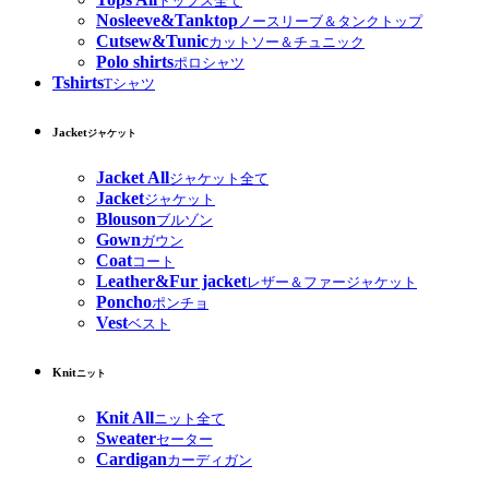
トップス全て
Nosleeve&Tanktop
ノースリーブ＆タンクトップ
Cutsew&Tunic
カットソー＆チュニック
Polo shirts
ポロシャツ
Tshirts
Tシャツ
Jacket
ジャケット
Jacket All
ジャケット全て
Jacket
ジャケット
Blouson
ブルゾン
Gown
ガウン
Coat
コート
Leather&Fur jacket
レザー＆ファージャケット
Poncho
ポンチョ
Vest
ベスト
Knit
ニット
Knit All
ニット全て
Sweater
セーター
Cardigan
カーディガン