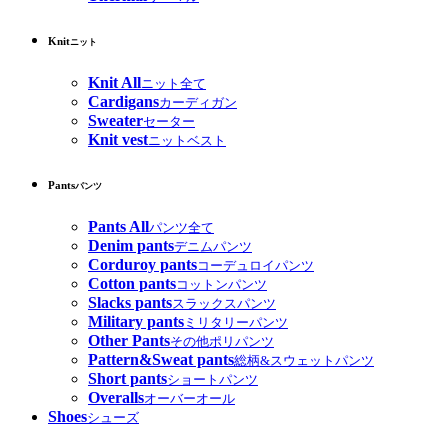
Knit
ニット
Knit All
ニット全て
Cardigans
カーディガン
Sweater
セーター
Knit vest
ニットベスト
Pants
パンツ
Pants All
パンツ全て
Denim pants
デニムパンツ
Corduroy pants
コーデュロイパンツ
Cotton pants
コットンパンツ
Slacks pants
スラックスパンツ
Military pants
ミリタリーパンツ
Other Pants
その他ポリパンツ
Pattern&Sweat pants
総柄&スウェットパンツ
Short pants
ショートパンツ
Overalls
オーバーオール
Shoes
シューズ