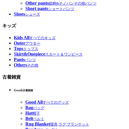
Other pants
総柄&チノパンその他パンツ
Short pants
ショートパンツ
Shoes
シューズ
キッズ
Kids All
すべてのキッズ
Outer
アウター
Tops
トップス
Skirt&Onepiece
スカート＆ワンピース
Pants
パンツ
Others
その他
古着雑貨
Goods
古着雑貨
Good All
すべてのグッズ
Bag
バッグ
Hat
帽子
Belt
ベルト
Rug Blanket
寝具,ラグ,ブランケット