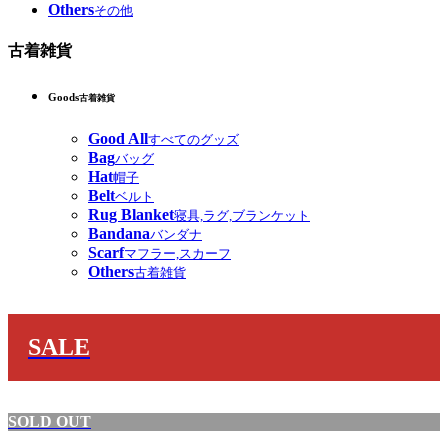
Others
その他
古着雑貨
Goods
古着雑貨
Good All
すべてのグッズ
Bag
バッグ
Hat
帽子
Belt
ベルト
Rug Blanket
寝具,ラグ,ブランケット
Bandana
バンダナ
Scarf
マフラー,スカーフ
Others
古着雑貨
SALE
SOLD OUT