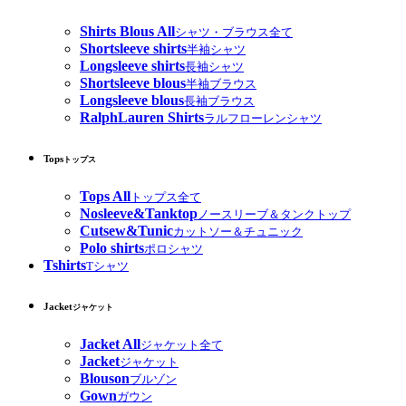
Shirts Blous All
シャツ・ブラウス全て
Shortsleeve shirts
半袖シャツ
Longsleeve shirts
長袖シャツ
Shortsleeve blous
半袖ブラウス
Longsleeve blous
長袖ブラウス
RalphLauren Shirts
ラルフローレンシャツ
Tops
トップス
Tops All
トップス全て
Nosleeve&Tanktop
ノースリーブ＆タンクトップ
Cutsew&Tunic
カットソー＆チュニック
Polo shirts
ポロシャツ
Tshirts
Tシャツ
Jacket
ジャケット
Jacket All
ジャケット全て
Jacket
ジャケット
Blouson
ブルゾン
Gown
ガウン