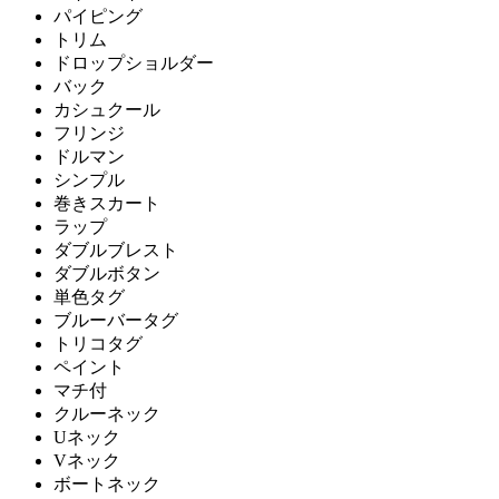
パイピング
トリム
ドロップショルダー
バック
カシュクール
フリンジ
ドルマン
シンプル
巻きスカート
ラップ
ダブルブレスト
ダブルボタン
単色タグ
ブルーバータグ
トリコタグ
ペイント
マチ付
クルーネック
Uネック
Vネック
ボートネック