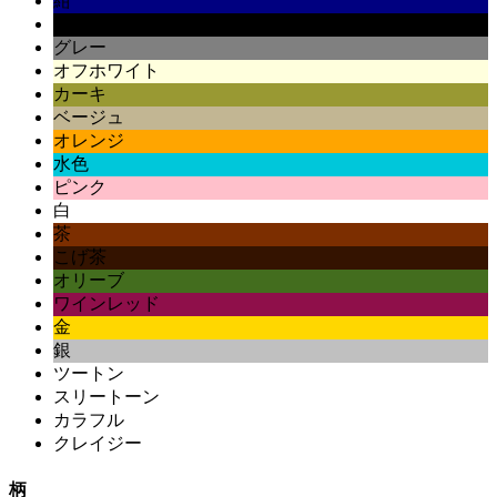
紺
黒
グレー
オフホワイト
カーキ
ベージュ
オレンジ
水色
ピンク
白
茶
こげ茶
オリーブ
ワインレッド
金
銀
ツートン
スリートーン
カラフル
クレイジー
柄