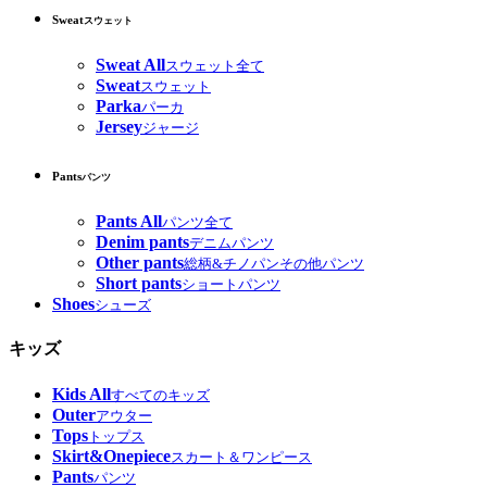
Sweat
スウェット
Sweat All
スウェット全て
Sweat
スウェット
Parka
パーカ
Jersey
ジャージ
Pants
パンツ
Pants All
パンツ全て
Denim pants
デニムパンツ
Other pants
総柄&チノパンその他パンツ
Short pants
ショートパンツ
Shoes
シューズ
キッズ
Kids All
すべてのキッズ
Outer
アウター
Tops
トップス
Skirt&Onepiece
スカート＆ワンピース
Pants
パンツ