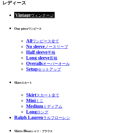
レディース
Vintage
ヴィンテージ
One piece
ワンピース
All
ワンピース全て
No sleeve
ノースリーブ
Half sleeve
半袖
Long sleeve
長袖
Overalls
オーバーオール
Setup
セットアップ
Skirt
スカート
Skirt
スカート全て
Mini
ミニ
Medium
ミディアム
Long
ロング
Ralph Lauren
ラルフローレン
Shirts Blous
シャツ・ブラウス