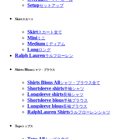
Setup
セットアップ
Skirt
スカート
Skirt
スカート全て
Mini
ミニ
Medium
ミディアム
Long
ロング
Ralph Lauren
ラルフローレン
Shirts Blous
シャツ・ブラウス
Shirts Blous All
シャツ・ブラウス全て
Shortsleeve shirts
半袖シャツ
Longsleeve shirts
長袖シャツ
Shortsleeve blous
半袖ブラウス
Longsleeve blous
長袖ブラウス
RalphLauren Shirts
ラルフローレンシャツ
Tops
トップス
Tops All