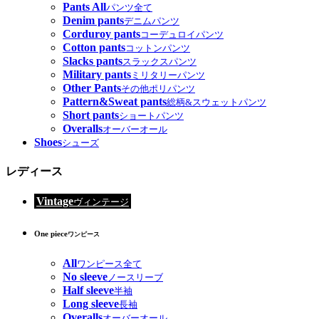
Pants All
パンツ全て
Denim pants
デニムパンツ
Corduroy pants
コーデュロイパンツ
Cotton pants
コットンパンツ
Slacks pants
スラックスパンツ
Military pants
ミリタリーパンツ
Other Pants
その他ポリパンツ
Pattern&Sweat pants
総柄&スウェットパンツ
Short pants
ショートパンツ
Overalls
オーバーオール
Shoes
シューズ
レディース
Vintage
ヴィンテージ
One piece
ワンピース
All
ワンピース全て
No sleeve
ノースリーブ
Half sleeve
半袖
Long sleeve
長袖
Overalls
オーバーオール