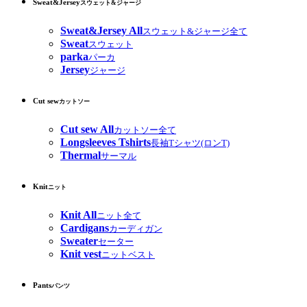
Sweat&Jersey
スウェット&ジャージ
Sweat&Jersey All
スウェット&ジャージ全て
Sweat
スウェット
parka
パーカ
Jersey
ジャージ
Cut sew
カットソー
Cut sew All
カットソー全て
Longsleeves Tshirts
長袖Tシャツ(ロンT)
Thermal
サーマル
Knit
ニット
Knit All
ニット全て
Cardigans
カーディガン
Sweater
セーター
Knit vest
ニットベスト
Pants
パンツ