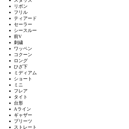
スタッズ
リボン
フリル
ティアード
セーラー
シースルー
前V
刺繍
ワッペン
コクーン
ロング
ひざ下
ミディアム
ショート
ミニ
フレア
タイト
台形
Aライン
ギャザー
プリーツ
ストレート