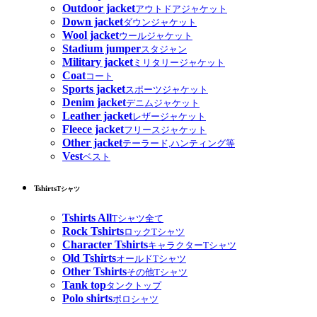
Outdoor jacket
アウトドアジャケット
Down jacket
ダウンジャケット
Wool jacket
ウールジャケット
Stadium jumper
スタジャン
Military jacket
ミリタリージャケット
Coat
コート
Sports jacket
スポーツジャケット
Denim jacket
デニムジャケット
Leather jacket
レザージャケット
Fleece jacket
フリースジャケット
Other jacket
テーラード,ハンティング等
Vest
ベスト
Tshirts
Tシャツ
Tshirts All
Tシャツ全て
Rock Tshirts
ロックTシャツ
Character Tshirts
キャラクターTシャツ
Old Tshirts
オールドTシャツ
Other Tshirts
その他Tシャツ
Tank top
タンクトップ
Polo shirts
ポロシャツ