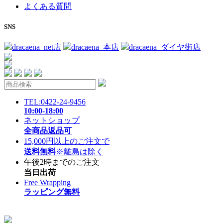
よくある質問
SNS
dracaena_net店
dracaena_本店
dracaena_ダイヤ街店
TEL:0422-24-9456
10:00-18:00
ネットショップ
全商品返品可
15,000円以上のご注文で
送料無料
※離島は除く
午後2時までのご注文
当日出荷
Free Wrapping
ラッピング無料