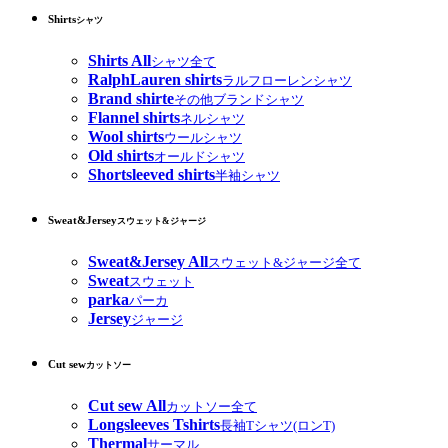
Shirts
シャツ
Shirts All
シャツ全て
RalphLauren shirts
ラルフローレンシャツ
Brand shirte
その他ブランドシャツ
Flannel shirts
ネルシャツ
Wool shirts
ウールシャツ
Old shirts
オールドシャツ
Shortsleeved shirts
半袖シャツ
Sweat&Jersey
スウェット&ジャージ
Sweat&Jersey All
スウェット&ジャージ全て
Sweat
スウェット
parka
パーカ
Jersey
ジャージ
Cut sew
カットソー
Cut sew All
カットソー全て
Longsleeves Tshirts
長袖Tシャツ(ロンT)
Thermal
サーマル