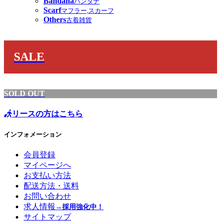
Bandana
バンダナ
Scarf
マフラー,スカーフ
Others
古着雑貨
SALE
SOLD OUT
リースの方はこちら
インフォメーション
会員登録
マイページへ
お支払い方法
配送方法・送料
お問い合わせ
求人情報
→採用強化中！
サイトマップ