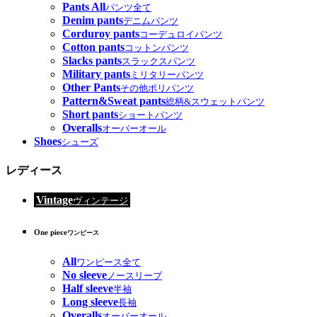
Pants All
パンツ全て
Denim pants
デニムパンツ
Corduroy pants
コーデュロイパンツ
Cotton pants
コットンパンツ
Slacks pants
スラックスパンツ
Military pants
ミリタリーパンツ
Other Pants
その他ポリパンツ
Pattern&Sweat pants
総柄&スウェットパンツ
Short pants
ショートパンツ
Overalls
オーバーオール
Shoes
シューズ
レディース
Vintage
ヴィンテージ
One piece
ワンピース
All
ワンピース全て
No sleeve
ノースリーブ
Half sleeve
半袖
Long sleeve
長袖
Overalls
オーバーオール