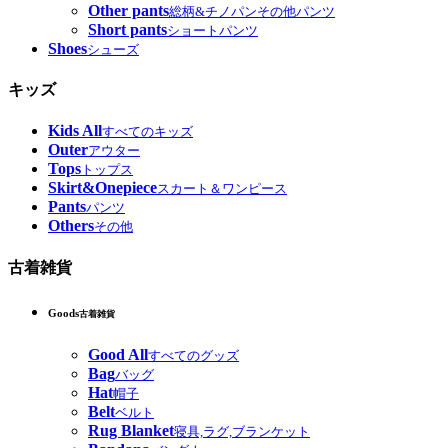
Other pants
総柄&チノパンその他パンツ
Short pants
ショートパンツ
Shoes
シューズ
キッズ
Kids All
すべてのキッズ
Outer
アウター
Tops
トップス
Skirt&Onepiece
スカート＆ワンピース
Pants
パンツ
Others
その他
古着雑貨
Goods
古着雑貨
Good All
すべてのグッズ
Bag
バッグ
Hat
帽子
Belt
ベルト
Rug Blanket
寝具,ラグ,ブランケット