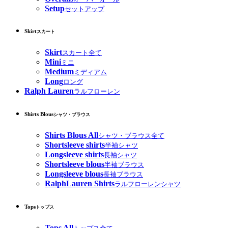
Setup
セットアップ
Skirt
スカート
Skirt
スカート全て
Mini
ミニ
Medium
ミディアム
Long
ロング
Ralph Lauren
ラルフローレン
Shirts Blous
シャツ・ブラウス
Shirts Blous All
シャツ・ブラウス全て
Shortsleeve shirts
半袖シャツ
Longsleeve shirts
長袖シャツ
Shortsleeve blous
半袖ブラウス
Longsleeve blous
長袖ブラウス
RalphLauren Shirts
ラルフローレンシャツ
Tops
トップス
Tops All