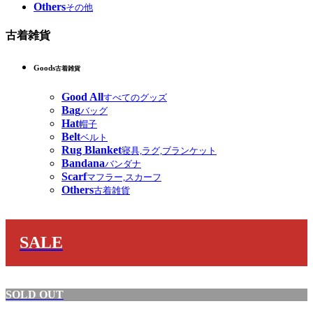
Others
その他
古着雑貨
Goods
古着雑貨
Good All
すべてのグッズ
Bag
バッグ
Hat
帽子
Belt
ベルト
Rug Blanket
寝具,ラグ,ブランケット
Bandana
バンダナ
Scarf
マフラー,スカーフ
Others
古着雑貨
SALE
SOLD OUT