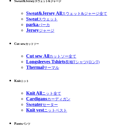
Sweat&Jersey
スウェット&ジャージ
Sweat&Jersey All
スウェット&ジャージ全て
Sweat
スウェット
parka
パーカ
Jersey
ジャージ
Cut sew
カットソー
Cut sew All
カットソー全て
Longsleeves Tshirts
長袖Tシャツ(ロンT)
Thermal
サーマル
Knit
ニット
Knit All
ニット全て
Cardigans
カーディガン
Sweater
セーター
Knit vest
ニットベスト
Pants
パンツ