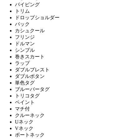
パイピング
トリム
ドロップショルダー
バック
カシュクール
フリンジ
ドルマン
シンプル
巻きスカート
ラップ
ダブルブレスト
ダブルボタン
単色タグ
ブルーバータグ
トリコタグ
ペイント
マチ付
クルーネック
Uネック
Vネック
ボートネック