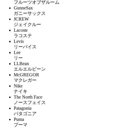
フルーツオブザルーム
GunneSax
ガニーサックス
JCREW
ジェイクルー
Lacoste
ラコステ
Levis
リーバイス
Lee
リー
LLBean
エルエルビーン
McGREGOR
マクレガー
Nike
ナイキ
The North Face
ノースフェイス
Patagonia
パタゴニア
Puma
プーマ