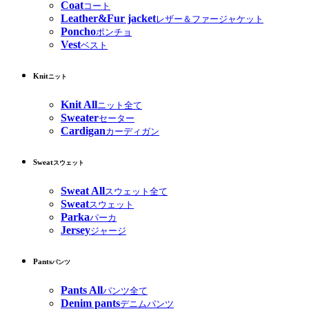
Coat
コート
Leather&Fur jacket
レザー＆ファージャケット
Poncho
ポンチョ
Vest
ベスト
Knit
ニット
Knit All
ニット全て
Sweater
セーター
Cardigan
カーディガン
Sweat
スウェット
Sweat All
スウェット全て
Sweat
スウェット
Parka
パーカ
Jersey
ジャージ
Pants
パンツ
Pants All
パンツ全て
Denim pants
デニムパンツ