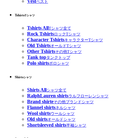
Vest
ベスト
Tshirts
Tシャツ
Tshirts All
Tシャツ全て
Rock Tshirts
ロックTシャツ
Character Tshirts
キャラクターTシャツ
Old Tshirts
オールドTシャツ
Other Tshirts
その他Tシャツ
Tank top
タンクトップ
Polo shirts
ポロシャツ
Shirts
シャツ
Shirts All
シャツ全て
RalphLauren shirts
ラルフローレンシャツ
Brand shirte
その他ブランドシャツ
Flannel shirts
ネルシャツ
Wool shirts
ウールシャツ
Old shirts
オールドシャツ
Shortsleeved shirts
半袖シャツ