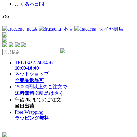
よくある質問
SNS
dracaena_net店
dracaena_本店
dracaena_ダイヤ街店
TEL:0422-24-9456
10:00-18:00
ネットショップ
全商品返品可
15,000円以上のご注文で
送料無料
※離島は除く
午後2時までのご注文
当日出荷
Free Wrapping
ラッピング無料