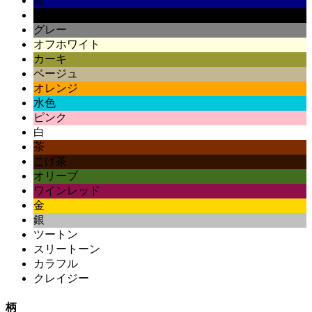
紺
黒
グレー
オフホワイト
カーキ
ベージュ
オレンジ
水色
ピンク
白
茶
こげ茶
オリーブ
ワインレッド
金
銀
ツートン
スリートーン
カラフル
クレイジー
柄