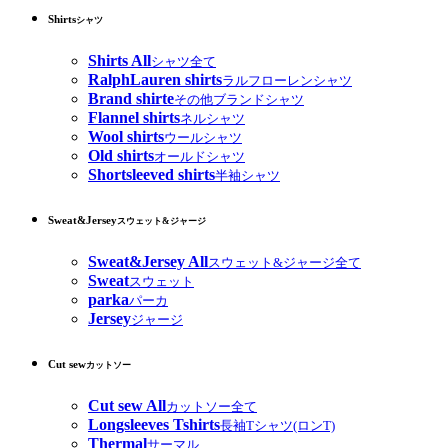
Shirts
シャツ
Shirts All
シャツ全て
RalphLauren shirts
ラルフローレンシャツ
Brand shirte
その他ブランドシャツ
Flannel shirts
ネルシャツ
Wool shirts
ウールシャツ
Old shirts
オールドシャツ
Shortsleeved shirts
半袖シャツ
Sweat&Jersey
スウェット&ジャージ
Sweat&Jersey All
スウェット&ジャージ全て
Sweat
スウェット
parka
パーカ
Jersey
ジャージ
Cut sew
カットソー
Cut sew All
カットソー全て
Longsleeves Tshirts
長袖Tシャツ(ロンT)
Thermal
サーマル