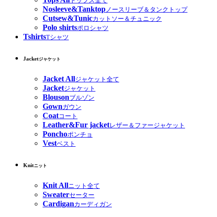
トップス全て
Nosleeve&Tanktop
ノースリーブ＆タンクトップ
Cutsew&Tunic
カットソー＆チュニック
Polo shirts
ポロシャツ
Tshirts
Tシャツ
Jacket
ジャケット
Jacket All
ジャケット全て
Jacket
ジャケット
Blouson
ブルゾン
Gown
ガウン
Coat
コート
Leather&Fur jacket
レザー＆ファージャケット
Poncho
ポンチョ
Vest
ベスト
Knit
ニット
Knit All
ニット全て
Sweater
セーター
Cardigan
カーディガン