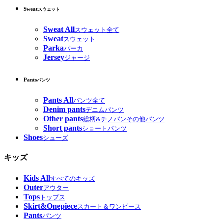
Sweat
スウェット
Sweat All
スウェット全て
Sweat
スウェット
Parka
パーカ
Jersey
ジャージ
Pants
パンツ
Pants All
パンツ全て
Denim pants
デニムパンツ
Other pants
総柄&チノパンその他パンツ
Short pants
ショートパンツ
Shoes
シューズ
キッズ
Kids All
すべてのキッズ
Outer
アウター
Tops
トップス
Skirt&Onepiece
スカート＆ワンピース
Pants
パンツ