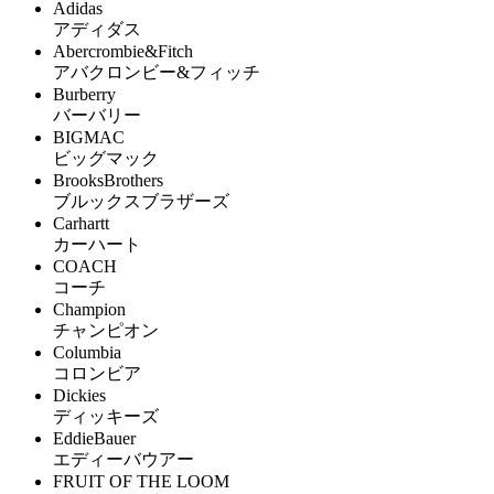
Adidas
アディダス
Abercrombie&Fitch
アバクロンビー&フィッチ
Burberry
バーバリー
BIGMAC
ビッグマック
BrooksBrothers
ブルックスブラザーズ
Carhartt
カーハート
COACH
コーチ
Champion
チャンピオン
Columbia
コロンビア
Dickies
ディッキーズ
EddieBauer
エディーバウアー
FRUIT OF THE LOOM