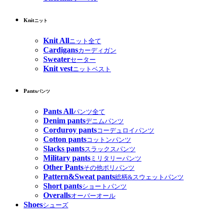
Knit
ニット
Knit All
ニット全て
Cardigans
カーディガン
Sweater
セーター
Knit vest
ニットベスト
Pants
パンツ
Pants All
パンツ全て
Denim pants
デニムパンツ
Corduroy pants
コーデュロイパンツ
Cotton pants
コットンパンツ
Slacks pants
スラックスパンツ
Military pants
ミリタリーパンツ
Other Pants
その他ポリパンツ
Pattern&Sweat pants
総柄&スウェットパンツ
Short pants
ショートパンツ
Overalls
オーバーオール
Shoes
シューズ