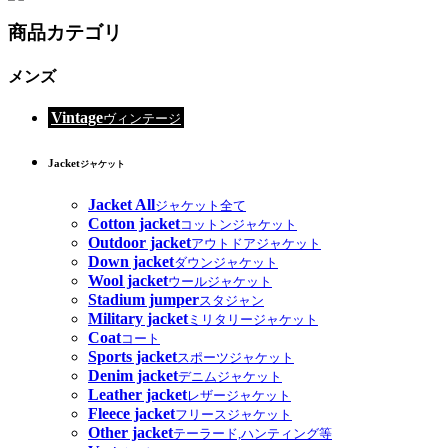
商品カテゴリ
メンズ
Vintage
ヴィンテージ
Jacket
ジャケット
Jacket All
ジャケット全て
Cotton jacket
コットンジャケット
Outdoor jacket
アウトドアジャケット
Down jacket
ダウンジャケット
Wool jacket
ウールジャケット
Stadium jumper
スタジャン
Military jacket
ミリタリージャケット
Coat
コート
Sports jacket
スポーツジャケット
Denim jacket
デニムジャケット
Leather jacket
レザージャケット
Fleece jacket
フリースジャケット
Other jacket
テーラード,ハンティング等