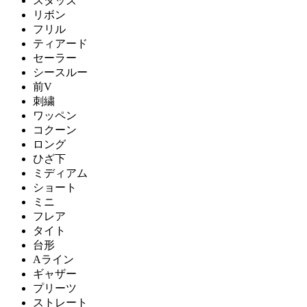
スタッズ
リボン
フリル
ティアード
セーラー
シースルー
前V
刺繍
ワッペン
コクーン
ロング
ひざ下
ミディアム
ショート
ミニ
フレア
タイト
台形
Aライン
ギャザー
プリーツ
ストレート