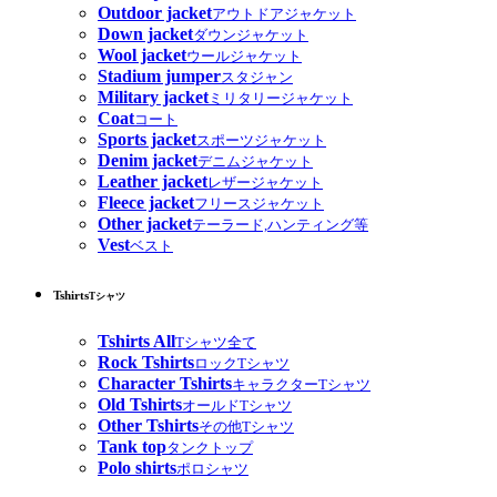
Outdoor jacket
アウトドアジャケット
Down jacket
ダウンジャケット
Wool jacket
ウールジャケット
Stadium jumper
スタジャン
Military jacket
ミリタリージャケット
Coat
コート
Sports jacket
スポーツジャケット
Denim jacket
デニムジャケット
Leather jacket
レザージャケット
Fleece jacket
フリースジャケット
Other jacket
テーラード,ハンティング等
Vest
ベスト
Tshirts
Tシャツ
Tshirts All
Tシャツ全て
Rock Tshirts
ロックTシャツ
Character Tshirts
キャラクターTシャツ
Old Tshirts
オールドTシャツ
Other Tshirts
その他Tシャツ
Tank top
タンクトップ
Polo shirts
ポロシャツ