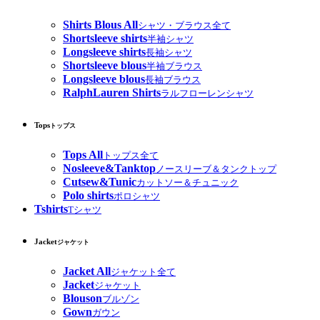
Shirts Blous All
シャツ・ブラウス全て
Shortsleeve shirts
半袖シャツ
Longsleeve shirts
長袖シャツ
Shortsleeve blous
半袖ブラウス
Longsleeve blous
長袖ブラウス
RalphLauren Shirts
ラルフローレンシャツ
Tops
トップス
Tops All
トップス全て
Nosleeve&Tanktop
ノースリーブ＆タンクトップ
Cutsew&Tunic
カットソー＆チュニック
Polo shirts
ポロシャツ
Tshirts
Tシャツ
Jacket
ジャケット
Jacket All
ジャケット全て
Jacket
ジャケット
Blouson
ブルゾン
Gown
ガウン