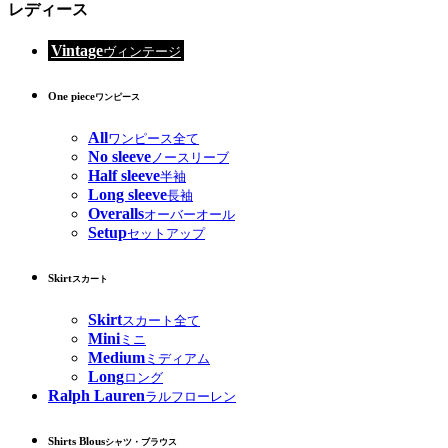
レディース
Vintage
ヴィンテージ
One piece
ワンピース
All
ワンピース全て
No sleeve
ノースリーブ
Half sleeve
半袖
Long sleeve
長袖
Overalls
オーバーオール
Setup
セットアップ
Skirt
スカート
Skirt
スカート全て
Mini
ミニ
Medium
ミディアム
Long
ロング
Ralph Lauren
ラルフローレン
Shirts Blous
シャツ・ブラウス