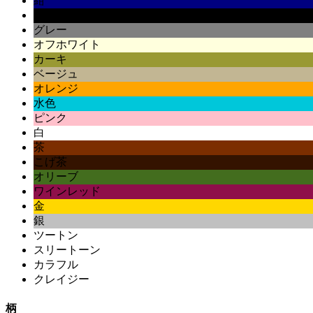
紺
黒
グレー
オフホワイト
カーキ
ベージュ
オレンジ
水色
ピンク
白
茶
こげ茶
オリーブ
ワインレッド
金
銀
ツートン
スリートーン
カラフル
クレイジー
柄