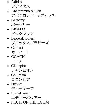
Adidas
アディダス
Abercrombie&Fitch
アバクロンビー&フィッチ
Burberry
バーバリー
BIGMAC
ビッグマック
BrooksBrothers
ブルックスブラザーズ
Carhartt
カーハート
COACH
コーチ
Champion
チャンピオン
Columbia
コロンビア
Dickies
ディッキーズ
EddieBauer
エディーバウアー
FRUIT OF THE LOOM