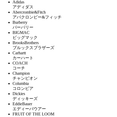
Adidas
アディダス
Abercrombie&Fitch
アバクロンビー&フィッチ
Burberry
バーバリー
BIGMAC
ビッグマック
BrooksBrothers
ブルックスブラザーズ
Carhartt
カーハート
COACH
コーチ
Champion
チャンピオン
Columbia
コロンビア
Dickies
ディッキーズ
EddieBauer
エディーバウアー
FRUIT OF THE LOOM