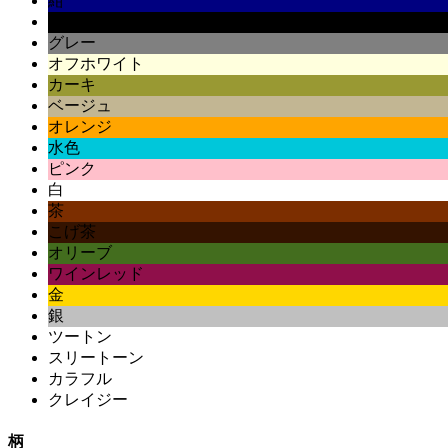
紺
黒
グレー
オフホワイト
カーキ
ベージュ
オレンジ
水色
ピンク
白
茶
こげ茶
オリーブ
ワインレッド
金
銀
ツートン
スリートーン
カラフル
クレイジー
柄