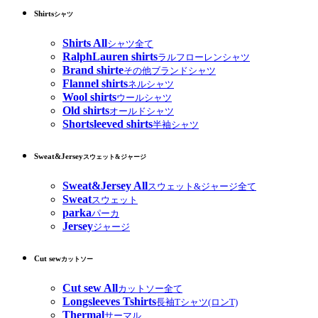
Shirts
シャツ
Shirts All
シャツ全て
RalphLauren shirts
ラルフローレンシャツ
Brand shirte
その他ブランドシャツ
Flannel shirts
ネルシャツ
Wool shirts
ウールシャツ
Old shirts
オールドシャツ
Shortsleeved shirts
半袖シャツ
Sweat&Jersey
スウェット&ジャージ
Sweat&Jersey All
スウェット&ジャージ全て
Sweat
スウェット
parka
パーカ
Jersey
ジャージ
Cut sew
カットソー
Cut sew All
カットソー全て
Longsleeves Tshirts
長袖Tシャツ(ロンT)
Thermal
サーマル