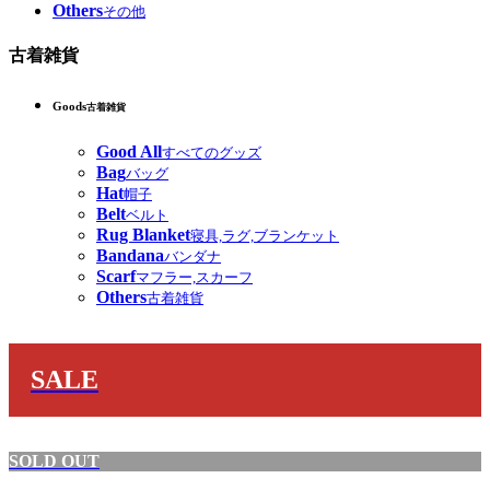
Others
その他
古着雑貨
Goods
古着雑貨
Good All
すべてのグッズ
Bag
バッグ
Hat
帽子
Belt
ベルト
Rug Blanket
寝具,ラグ,ブランケット
Bandana
バンダナ
Scarf
マフラー,スカーフ
Others
古着雑貨
SALE
SOLD OUT