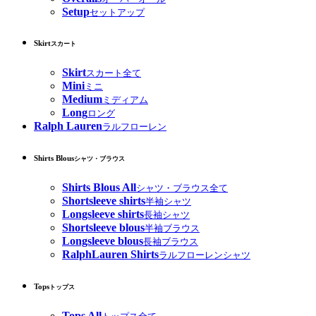
Setup
セットアップ
Skirt
スカート
Skirt
スカート全て
Mini
ミニ
Medium
ミディアム
Long
ロング
Ralph Lauren
ラルフローレン
Shirts Blous
シャツ・ブラウス
Shirts Blous All
シャツ・ブラウス全て
Shortsleeve shirts
半袖シャツ
Longsleeve shirts
長袖シャツ
Shortsleeve blous
半袖ブラウス
Longsleeve blous
長袖ブラウス
RalphLauren Shirts
ラルフローレンシャツ
Tops
トップス
Tops All