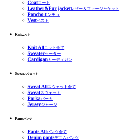
Coat
コート
Leather&Fur jacket
レザー＆ファージャケット
Poncho
ポンチョ
Vest
ベスト
Knit
ニット
Knit All
ニット全て
Sweater
セーター
Cardigan
カーディガン
Sweat
スウェット
Sweat All
スウェット全て
Sweat
スウェット
Parka
パーカ
Jersey
ジャージ
Pants
パンツ
Pants All
パンツ全て
Denim pants
デニムパンツ