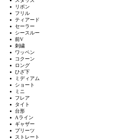
スタッズ
リボン
フリル
ティアード
セーラー
シースルー
前V
刺繍
ワッペン
コクーン
ロング
ひざ下
ミディアム
ショート
ミニ
フレア
タイト
台形
Aライン
ギャザー
プリーツ
ストレート