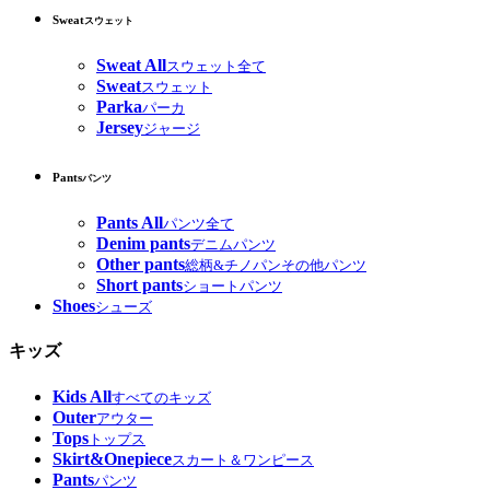
Sweat
スウェット
Sweat All
スウェット全て
Sweat
スウェット
Parka
パーカ
Jersey
ジャージ
Pants
パンツ
Pants All
パンツ全て
Denim pants
デニムパンツ
Other pants
総柄&チノパンその他パンツ
Short pants
ショートパンツ
Shoes
シューズ
キッズ
Kids All
すべてのキッズ
Outer
アウター
Tops
トップス
Skirt&Onepiece
スカート＆ワンピース
Pants
パンツ