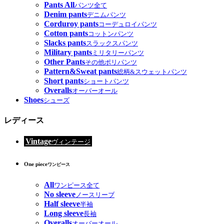
Pants All
パンツ全て
Denim pants
デニムパンツ
Corduroy pants
コーデュロイパンツ
Cotton pants
コットンパンツ
Slacks pants
スラックスパンツ
Military pants
ミリタリーパンツ
Other Pants
その他ポリパンツ
Pattern&Sweat pants
総柄&スウェットパンツ
Short pants
ショートパンツ
Overalls
オーバーオール
Shoes
シューズ
レディース
Vintage
ヴィンテージ
One piece
ワンピース
All
ワンピース全て
No sleeve
ノースリーブ
Half sleeve
半袖
Long sleeve
長袖
Overalls
オーバーオール