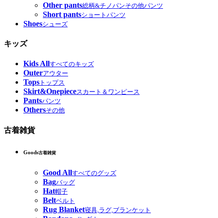
Other pants
総柄&チノパンその他パンツ
Short pants
ショートパンツ
Shoes
シューズ
キッズ
Kids All
すべてのキッズ
Outer
アウター
Tops
トップス
Skirt&Onepiece
スカート＆ワンピース
Pants
パンツ
Others
その他
古着雑貨
Goods
古着雑貨
Good All
すべてのグッズ
Bag
バッグ
Hat
帽子
Belt
ベルト
Rug Blanket
寝具,ラグ,ブランケット