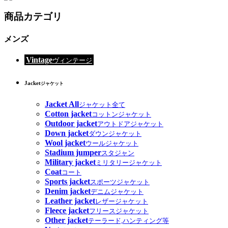
商品カテゴリ
メンズ
Vintage
ヴィンテージ
Jacket
ジャケット
Jacket All
ジャケット全て
Cotton jacket
コットンジャケット
Outdoor jacket
アウトドアジャケット
Down jacket
ダウンジャケット
Wool jacket
ウールジャケット
Stadium jumper
スタジャン
Military jacket
ミリタリージャケット
Coat
コート
Sports jacket
スポーツジャケット
Denim jacket
デニムジャケット
Leather jacket
レザージャケット
Fleece jacket
フリースジャケット
Other jacket
テーラード,ハンティング等