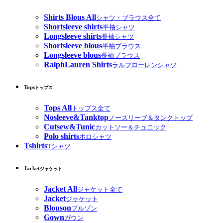
Shirts Blous All
シャツ・ブラウス全て
Shortsleeve shirts
半袖シャツ
Longsleeve shirts
長袖シャツ
Shortsleeve blous
半袖ブラウス
Longsleeve blous
長袖ブラウス
RalphLauren Shirts
ラルフローレンシャツ
Tops
トップス
Tops All
トップス全て
Nosleeve&Tanktop
ノースリーブ＆タンクトップ
Cutsew&Tunic
カットソー＆チュニック
Polo shirts
ポロシャツ
Tshirts
Tシャツ
Jacket
ジャケット
Jacket All
ジャケット全て
Jacket
ジャケット
Blouson
ブルゾン
Gown
ガウン