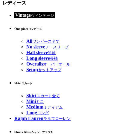
レディース
Vintage
ヴィンテージ
One piece
ワンピース
All
ワンピース全て
No sleeve
ノースリーブ
Half sleeve
半袖
Long sleeve
長袖
Overalls
オーバーオール
Setup
セットアップ
Skirt
スカート
Skirt
スカート全て
Mini
ミニ
Medium
ミディアム
Long
ロング
Ralph Lauren
ラルフローレン
Shirts Blous
シャツ・ブラウス