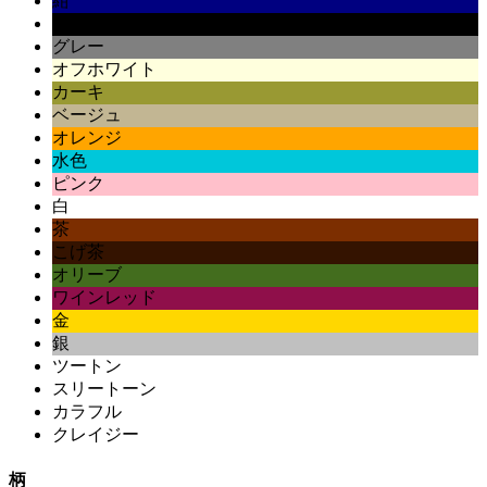
紺
黒
グレー
オフホワイト
カーキ
ベージュ
オレンジ
水色
ピンク
白
茶
こげ茶
オリーブ
ワインレッド
金
銀
ツートン
スリートーン
カラフル
クレイジー
柄