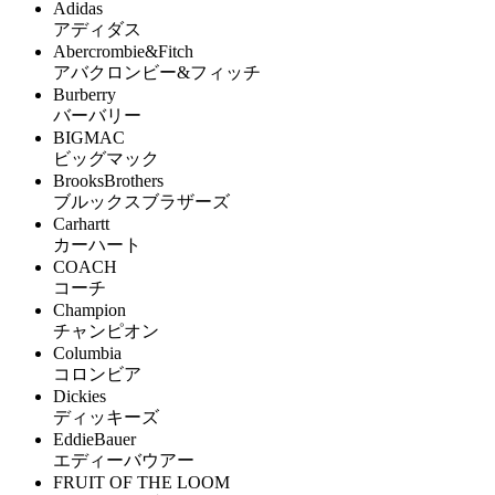
Adidas
アディダス
Abercrombie&Fitch
アバクロンビー&フィッチ
Burberry
バーバリー
BIGMAC
ビッグマック
BrooksBrothers
ブルックスブラザーズ
Carhartt
カーハート
COACH
コーチ
Champion
チャンピオン
Columbia
コロンビア
Dickies
ディッキーズ
EddieBauer
エディーバウアー
FRUIT OF THE LOOM