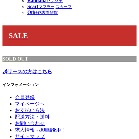
Bandana
バンダナ
Scarf
マフラー,スカーフ
Others
古着雑貨
SALE
SOLD OUT
リースの方はこちら
インフォメーション
会員登録
マイページへ
お支払い方法
配送方法・送料
お問い合わせ
求人情報
→採用強化中！
サイトマップ