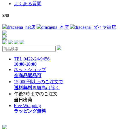
よくある質問
SNS
dracaena_net店
dracaena_本店
dracaena_ダイヤ街店
TEL:0422-24-9456
10:00-18:00
ネットショップ
全商品返品可
15,000円以上のご注文で
送料無料
※離島は除く
午後2時までのご注文
当日出荷
Free Wrapping
ラッピング無料