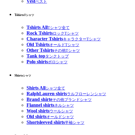
Vest
ベスト
Tshirts
Tシャツ
Tshirts All
Tシャツ全て
Rock Tshirts
ロックTシャツ
Character Tshirts
キャラクターTシャツ
Old Tshirts
オールドTシャツ
Other Tshirts
その他Tシャツ
Tank top
タンクトップ
Polo shirts
ポロシャツ
Shirts
シャツ
Shirts All
シャツ全て
RalphLauren shirts
ラルフローレンシャツ
Brand shirte
その他ブランドシャツ
Flannel shirts
ネルシャツ
Wool shirts
ウールシャツ
Old shirts
オールドシャツ
Shortsleeved shirts
半袖シャツ