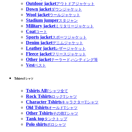
Outdoor jacket
アウトドアジャケット
Down jacket
ダウンジャケット
Wool jacket
ウールジャケット
Stadium jumper
スタジャン
Military jacket
ミリタリージャケット
Coat
コート
Sports jacket
スポーツジャケット
Denim jacket
デニムジャケット
Leather jacket
レザージャケット
Fleece jacket
フリースジャケット
Other jacket
テーラード,ハンティング等
Vest
ベスト
Tshirts
Tシャツ
Tshirts All
Tシャツ全て
Rock Tshirts
ロックTシャツ
Character Tshirts
キャラクターTシャツ
Old Tshirts
オールドTシャツ
Other Tshirts
その他Tシャツ
Tank top
タンクトップ
Polo shirts
ポロシャツ