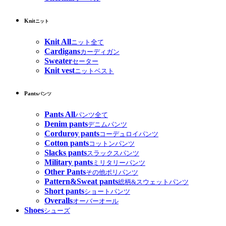
Knit
ニット
Knit All
ニット全て
Cardigans
カーディガン
Sweater
セーター
Knit vest
ニットベスト
Pants
パンツ
Pants All
パンツ全て
Denim pants
デニムパンツ
Corduroy pants
コーデュロイパンツ
Cotton pants
コットンパンツ
Slacks pants
スラックスパンツ
Military pants
ミリタリーパンツ
Other Pants
その他ポリパンツ
Pattern&Sweat pants
総柄&スウェットパンツ
Short pants
ショートパンツ
Overalls
オーバーオール
Shoes
シューズ