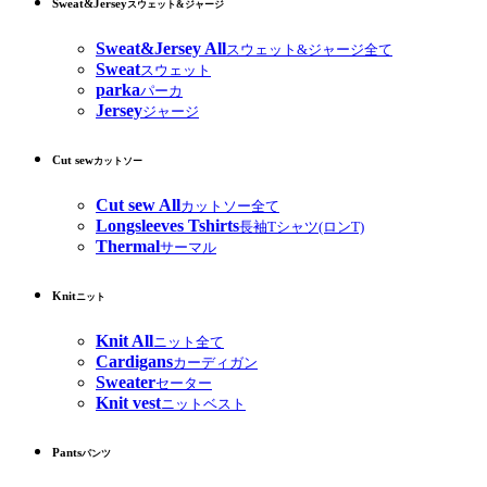
Sweat&Jersey
スウェット&ジャージ
Sweat&Jersey All
スウェット&ジャージ全て
Sweat
スウェット
parka
パーカ
Jersey
ジャージ
Cut sew
カットソー
Cut sew All
カットソー全て
Longsleeves Tshirts
長袖Tシャツ(ロンT)
Thermal
サーマル
Knit
ニット
Knit All
ニット全て
Cardigans
カーディガン
Sweater
セーター
Knit vest
ニットベスト
Pants
パンツ