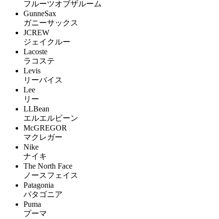
フルーツオブザルーム
GunneSax
ガニーサックス
JCREW
ジェイクルー
Lacoste
ラコステ
Levis
リーバイス
Lee
リー
LLBean
エルエルビーン
McGREGOR
マクレガー
Nike
ナイキ
The North Face
ノースフェイス
Patagonia
パタゴニア
Puma
プーマ