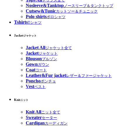
トップス全て
Nosleeve&Tanktop
ノースリーブ＆タンクトップ
Cutsew&Tunic
カットソー＆チュニック
Polo shirts
ポロシャツ
Tshirts
Tシャツ
Jacket
ジャケット
Jacket All
ジャケット全て
Jacket
ジャケット
Blouson
ブルゾン
Gown
ガウン
Coat
コート
Leather&Fur jacket
レザー＆ファージャケット
Poncho
ポンチョ
Vest
ベスト
Knit
ニット
Knit All
ニット全て
Sweater
セーター
Cardigan
カーディガン