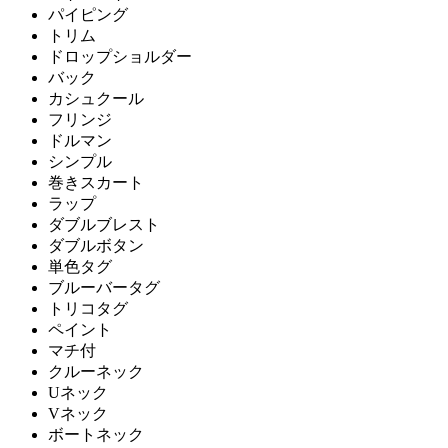
パイピング
トリム
ドロップショルダー
バック
カシュクール
フリンジ
ドルマン
シンプル
巻きスカート
ラップ
ダブルブレスト
ダブルボタン
単色タグ
ブルーバータグ
トリコタグ
ペイント
マチ付
クルーネック
Uネック
Vネック
ボートネック