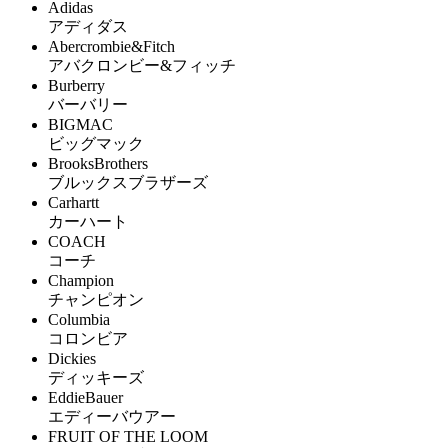
Adidas
アディダス
Abercrombie&Fitch
アバクロンビー&フィッチ
Burberry
バーバリー
BIGMAC
ビッグマック
BrooksBrothers
ブルックスブラザーズ
Carhartt
カーハート
COACH
コーチ
Champion
チャンピオン
Columbia
コロンビア
Dickies
ディッキーズ
EddieBauer
エディーバウアー
FRUIT OF THE LOOM