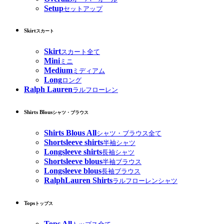
Setup
セットアップ
Skirt
スカート
Skirt
スカート全て
Mini
ミニ
Medium
ミディアム
Long
ロング
Ralph Lauren
ラルフローレン
Shirts Blous
シャツ・ブラウス
Shirts Blous All
シャツ・ブラウス全て
Shortsleeve shirts
半袖シャツ
Longsleeve shirts
長袖シャツ
Shortsleeve blous
半袖ブラウス
Longsleeve blous
長袖ブラウス
RalphLauren Shirts
ラルフローレンシャツ
Tops
トップス
Tops All