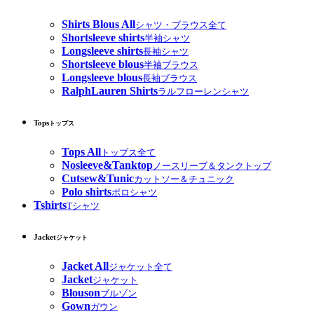
Shirts Blous All
シャツ・ブラウス全て
Shortsleeve shirts
半袖シャツ
Longsleeve shirts
長袖シャツ
Shortsleeve blous
半袖ブラウス
Longsleeve blous
長袖ブラウス
RalphLauren Shirts
ラルフローレンシャツ
Tops
トップス
Tops All
トップス全て
Nosleeve&Tanktop
ノースリーブ＆タンクトップ
Cutsew&Tunic
カットソー＆チュニック
Polo shirts
ポロシャツ
Tshirts
Tシャツ
Jacket
ジャケット
Jacket All
ジャケット全て
Jacket
ジャケット
Blouson
ブルゾン
Gown
ガウン