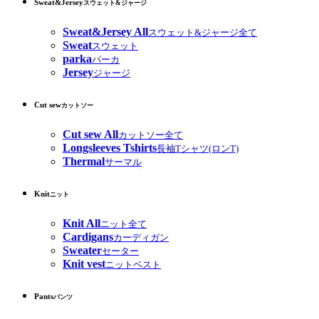
Sweat&Jersey
スウェット&ジャージ
Sweat&Jersey All
スウェット&ジャージ全て
Sweat
スウェット
parka
パーカ
Jersey
ジャージ
Cut sew
カットソー
Cut sew All
カットソー全て
Longsleeves Tshirts
長袖Tシャツ(ロンT)
Thermal
サーマル
Knit
ニット
Knit All
ニット全て
Cardigans
カーディガン
Sweater
セーター
Knit vest
ニットベスト
Pants
パンツ