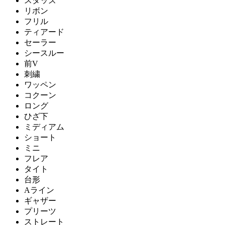
スタッズ
リボン
フリル
ティアード
セーラー
シースルー
前V
刺繍
ワッペン
コクーン
ロング
ひざ下
ミディアム
ショート
ミニ
フレア
タイト
台形
Aライン
ギャザー
プリーツ
ストレート