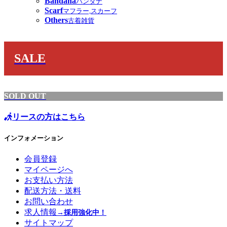
Bandana
バンダナ
Scarf
マフラー,スカーフ
Others
古着雑貨
SALE
SOLD OUT
リースの方はこちら
インフォメーション
会員登録
マイページへ
お支払い方法
配送方法・送料
お問い合わせ
求人情報
→採用強化中！
サイトマップ