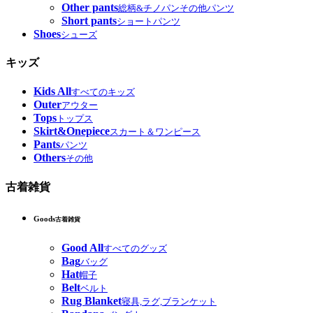
Other pants
総柄&チノパンその他パンツ
Short pants
ショートパンツ
Shoes
シューズ
キッズ
Kids All
すべてのキッズ
Outer
アウター
Tops
トップス
Skirt&Onepiece
スカート＆ワンピース
Pants
パンツ
Others
その他
古着雑貨
Goods
古着雑貨
Good All
すべてのグッズ
Bag
バッグ
Hat
帽子
Belt
ベルト
Rug Blanket
寝具,ラグ,ブランケット