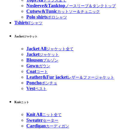
トップス全て
Nosleeve&Tanktop
ノースリーブ＆タンクトップ
Cutsew&Tunic
カットソー＆チュニック
Polo shirts
ポロシャツ
Tshirts
Tシャツ
Jacket
ジャケット
Jacket All
ジャケット全て
Jacket
ジャケット
Blouson
ブルゾン
Gown
ガウン
Coat
コート
Leather&Fur jacket
レザー＆ファージャケット
Poncho
ポンチョ
Vest
ベスト
Knit
ニット
Knit All
ニット全て
Sweater
セーター
Cardigan
カーディガン