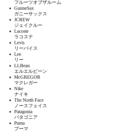
フルーツオブザルーム
GunneSax
ガニーサックス
JCREW
ジェイクルー
Lacoste
ラコステ
Levis
リーバイス
Lee
リー
LLBean
エルエルビーン
McGREGOR
マクレガー
Nike
ナイキ
The North Face
ノースフェイス
Patagonia
パタゴニア
Puma
プーマ