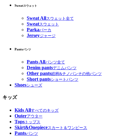
Sweat
スウェット
Sweat All
スウェット全て
Sweat
スウェット
Parka
パーカ
Jersey
ジャージ
Pants
パンツ
Pants All
パンツ全て
Denim pants
デニムパンツ
Other pants
総柄&チノパンその他パンツ
Short pants
ショートパンツ
Shoes
シューズ
キッズ
Kids All
すべてのキッズ
Outer
アウター
Tops
トップス
Skirt&Onepiece
スカート＆ワンピース
Pants
パンツ