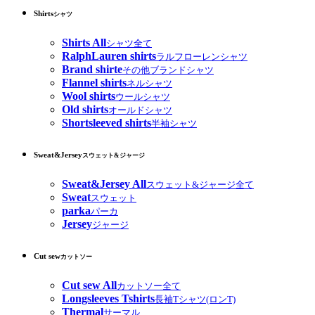
Shirts
シャツ
Shirts All
シャツ全て
RalphLauren shirts
ラルフローレンシャツ
Brand shirte
その他ブランドシャツ
Flannel shirts
ネルシャツ
Wool shirts
ウールシャツ
Old shirts
オールドシャツ
Shortsleeved shirts
半袖シャツ
Sweat&Jersey
スウェット&ジャージ
Sweat&Jersey All
スウェット&ジャージ全て
Sweat
スウェット
parka
パーカ
Jersey
ジャージ
Cut sew
カットソー
Cut sew All
カットソー全て
Longsleeves Tshirts
長袖Tシャツ(ロンT)
Thermal
サーマル