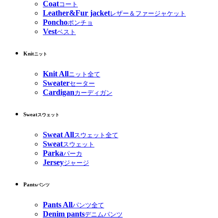
Coat
コート
Leather&Fur jacket
レザー＆ファージャケット
Poncho
ポンチョ
Vest
ベスト
Knit
ニット
Knit All
ニット全て
Sweater
セーター
Cardigan
カーディガン
Sweat
スウェット
Sweat All
スウェット全て
Sweat
スウェット
Parka
パーカ
Jersey
ジャージ
Pants
パンツ
Pants All
パンツ全て
Denim pants
デニムパンツ