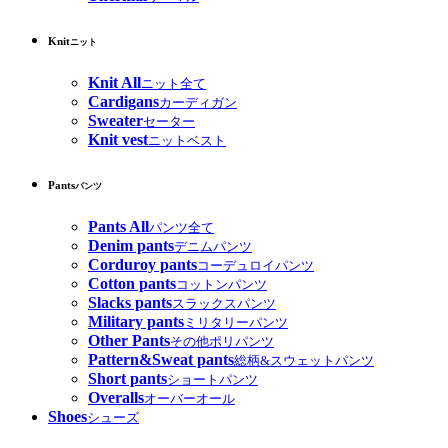
Knit
ニット
Knit All
ニット全て
Cardigans
カーディガン
Sweater
セーター
Knit vest
ニットベスト
Pants
パンツ
Pants All
パンツ全て
Denim pants
デニムパンツ
Corduroy pants
コーデュロイパンツ
Cotton pants
コットンパンツ
Slacks pants
スラックスパンツ
Military pants
ミリタリーパンツ
Other Pants
その他ポリパンツ
Pattern&Sweat pants
総柄&スウェットパンツ
Short pants
ショートパンツ
Overalls
オーバーオール
Shoes
シューズ