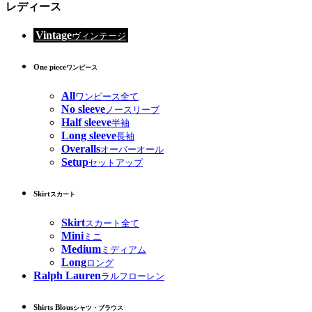
レディース
Vintage
ヴィンテージ
One piece
ワンピース
All
ワンピース全て
No sleeve
ノースリーブ
Half sleeve
半袖
Long sleeve
長袖
Overalls
オーバーオール
Setup
セットアップ
Skirt
スカート
Skirt
スカート全て
Mini
ミニ
Medium
ミディアム
Long
ロング
Ralph Lauren
ラルフローレン
Shirts Blous
シャツ・ブラウス