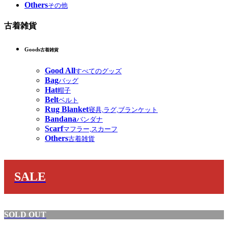
Others
その他
古着雑貨
Goods
古着雑貨
Good All
すべてのグッズ
Bag
バッグ
Hat
帽子
Belt
ベルト
Rug Blanket
寝具,ラグ,ブランケット
Bandana
バンダナ
Scarf
マフラー,スカーフ
Others
古着雑貨
SALE
SOLD OUT