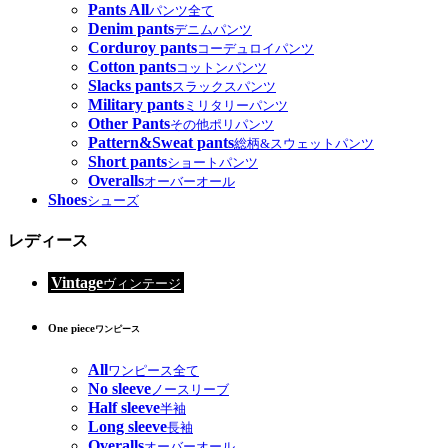
Pants All
パンツ全て
Denim pants
デニムパンツ
Corduroy pants
コーデュロイパンツ
Cotton pants
コットンパンツ
Slacks pants
スラックスパンツ
Military pants
ミリタリーパンツ
Other Pants
その他ポリパンツ
Pattern&Sweat pants
総柄&スウェットパンツ
Short pants
ショートパンツ
Overalls
オーバーオール
Shoes
シューズ
レディース
Vintage
ヴィンテージ
One piece
ワンピース
All
ワンピース全て
No sleeve
ノースリーブ
Half sleeve
半袖
Long sleeve
長袖
Overalls
オーバーオール