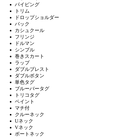
パイピング
トリム
ドロップショルダー
バック
カシュクール
フリンジ
ドルマン
シンプル
巻きスカート
ラップ
ダブルブレスト
ダブルボタン
単色タグ
ブルーバータグ
トリコタグ
ペイント
マチ付
クルーネック
Uネック
Vネック
ボートネック