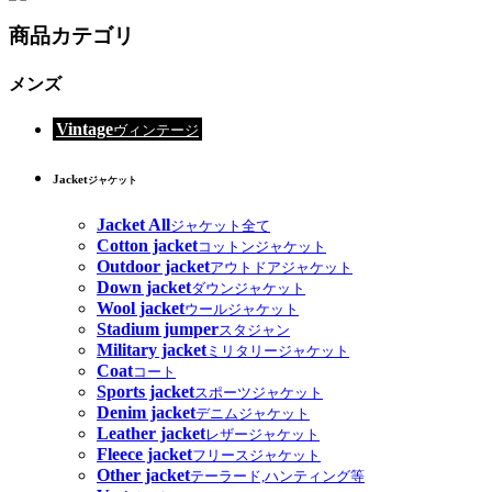
商品カテゴリ
メンズ
Vintage
ヴィンテージ
Jacket
ジャケット
Jacket All
ジャケット全て
Cotton jacket
コットンジャケット
Outdoor jacket
アウトドアジャケット
Down jacket
ダウンジャケット
Wool jacket
ウールジャケット
Stadium jumper
スタジャン
Military jacket
ミリタリージャケット
Coat
コート
Sports jacket
スポーツジャケット
Denim jacket
デニムジャケット
Leather jacket
レザージャケット
Fleece jacket
フリースジャケット
Other jacket
テーラード,ハンティング等