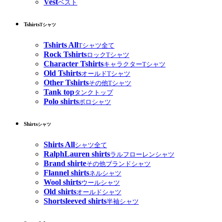
Vest
ベスト
Tshirts
Tシャツ
Tshirts All
Tシャツ全て
Rock Tshirts
ロックTシャツ
Character Tshirts
キャラクターTシャツ
Old Tshirts
オールドTシャツ
Other Tshirts
その他Tシャツ
Tank top
タンクトップ
Polo shirts
ポロシャツ
Shirts
シャツ
Shirts All
シャツ全て
RalphLauren shirts
ラルフローレンシャツ
Brand shirte
その他ブランドシャツ
Flannel shirts
ネルシャツ
Wool shirts
ウールシャツ
Old shirts
オールドシャツ
Shortsleeved shirts
半袖シャツ