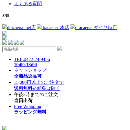
よくある質問
SNS
dracaena_net店
dracaena_本店
dracaena_ダイヤ街店
TEL:0422-24-9456
10:00-18:00
ネットショップ
全商品返品可
15,000円以上のご注文で
送料無料
※離島は除く
午後2時までのご注文
当日出荷
Free Wrapping
ラッピング無料