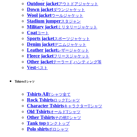
Outdoor jacket
アウトドアジャケット
Down jacket
ダウンジャケット
Wool jacket
ウールジャケット
Stadium jumper
スタジャン
Military jacket
ミリタリージャケット
Coat
コート
Sports jacket
スポーツジャケット
Denim jacket
デニムジャケット
Leather jacket
レザージャケット
Fleece jacket
フリースジャケット
Other jacket
テーラード,ハンティング等
Vest
ベスト
Tshirts
Tシャツ
Tshirts All
Tシャツ全て
Rock Tshirts
ロックTシャツ
Character Tshirts
キャラクターTシャツ
Old Tshirts
オールドTシャツ
Other Tshirts
その他Tシャツ
Tank top
タンクトップ
Polo shirts
ポロシャツ