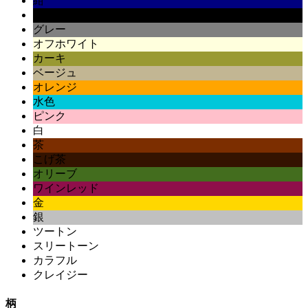
紺
黒
グレー
オフホワイト
カーキ
ベージュ
オレンジ
水色
ピンク
白
茶
こげ茶
オリーブ
ワインレッド
金
銀
ツートン
スリートーン
カラフル
クレイジー
柄