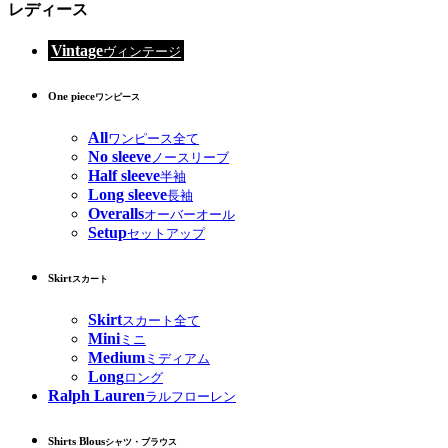
レディース
Vintage
ヴィンテージ
One piece
ワンピース
All
ワンピース全て
No sleeve
ノースリーブ
Half sleeve
半袖
Long sleeve
長袖
Overalls
オーバーオール
Setup
セットアップ
Skirt
スカート
Skirt
スカート全て
Mini
ミニ
Medium
ミディアム
Long
ロング
Ralph Lauren
ラルフローレン
Shirts Blous
シャツ・ブラウス