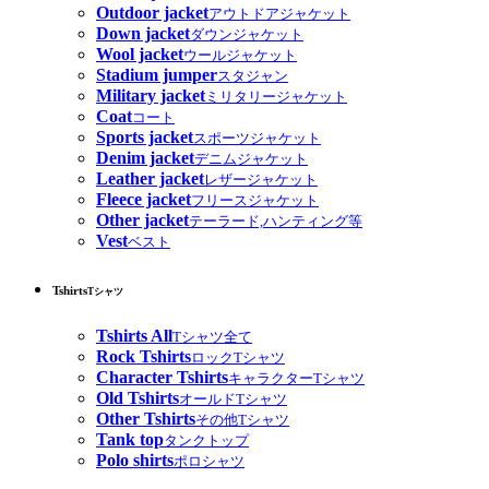
Outdoor jacket
アウトドアジャケット
Down jacket
ダウンジャケット
Wool jacket
ウールジャケット
Stadium jumper
スタジャン
Military jacket
ミリタリージャケット
Coat
コート
Sports jacket
スポーツジャケット
Denim jacket
デニムジャケット
Leather jacket
レザージャケット
Fleece jacket
フリースジャケット
Other jacket
テーラード,ハンティング等
Vest
ベスト
Tshirts
Tシャツ
Tshirts All
Tシャツ全て
Rock Tshirts
ロックTシャツ
Character Tshirts
キャラクターTシャツ
Old Tshirts
オールドTシャツ
Other Tshirts
その他Tシャツ
Tank top
タンクトップ
Polo shirts
ポロシャツ