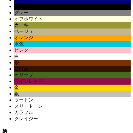
紺
黒
グレー
オフホワイト
カーキ
ベージュ
オレンジ
水色
ピンク
白
茶
こげ茶
オリーブ
ワインレッド
金
銀
ツートン
スリートーン
カラフル
クレイジー
柄