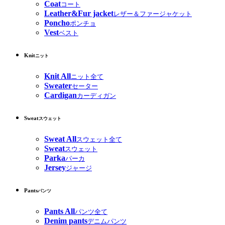
Coat
コート
Leather&Fur jacket
レザー＆ファージャケット
Poncho
ポンチョ
Vest
ベスト
Knit
ニット
Knit All
ニット全て
Sweater
セーター
Cardigan
カーディガン
Sweat
スウェット
Sweat All
スウェット全て
Sweat
スウェット
Parka
パーカ
Jersey
ジャージ
Pants
パンツ
Pants All
パンツ全て
Denim pants
デニムパンツ