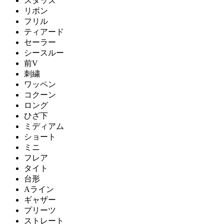
スタッズ
リボン
フリル
ティアード
セーラー
シースルー
前V
刺繍
ワッペン
コクーン
ロング
ひざ下
ミディアム
ショート
ミニ
フレア
タイト
台形
Aライン
ギャザー
プリーツ
ストレート