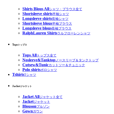
Shirts Blous All
シャツ・ブラウス全て
Shortsleeve shirts
半袖シャツ
Longsleeve shirts
長袖シャツ
Shortsleeve blous
半袖ブラウス
Longsleeve blous
長袖ブラウス
RalphLauren Shirts
ラルフローレンシャツ
Tops
トップス
Tops All
トップス全て
Nosleeve&Tanktop
ノースリーブ＆タンクトップ
Cutsew&Tunic
カットソー＆チュニック
Polo shirts
ポロシャツ
Tshirts
Tシャツ
Jacket
ジャケット
Jacket All
ジャケット全て
Jacket
ジャケット
Blouson
ブルゾン
Gown
ガウン