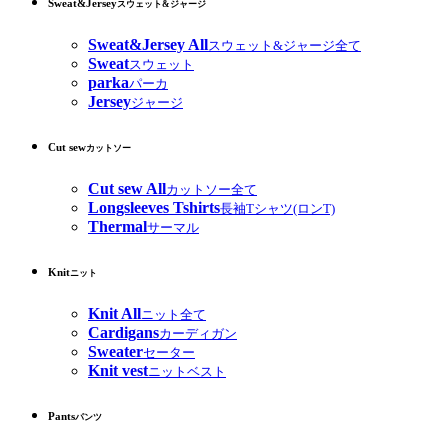
Sweat&Jersey
スウェット&ジャージ
Sweat&Jersey All
スウェット&ジャージ全て
Sweat
スウェット
parka
パーカ
Jersey
ジャージ
Cut sew
カットソー
Cut sew All
カットソー全て
Longsleeves Tshirts
長袖Tシャツ(ロンT)
Thermal
サーマル
Knit
ニット
Knit All
ニット全て
Cardigans
カーディガン
Sweater
セーター
Knit vest
ニットベスト
Pants
パンツ