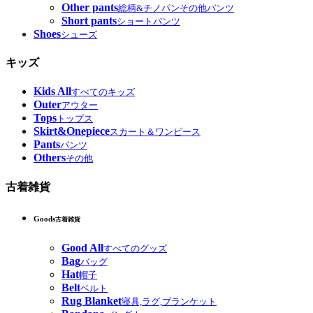
Other pants
総柄&チノパンその他パンツ
Short pants
ショートパンツ
Shoes
シューズ
キッズ
Kids All
すべてのキッズ
Outer
アウター
Tops
トップス
Skirt&Onepiece
スカート＆ワンピース
Pants
パンツ
Others
その他
古着雑貨
Goods
古着雑貨
Good All
すべてのグッズ
Bag
バッグ
Hat
帽子
Belt
ベルト
Rug Blanket
寝具,ラグ,ブランケット