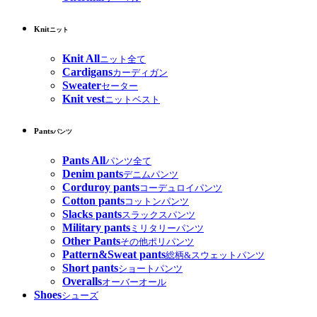
Knit
ニット
Knit All
ニット全て
Cardigans
カーディガン
Sweater
セーター
Knit vest
ニットベスト
Pants
パンツ
Pants All
パンツ全て
Denim pants
デニムパンツ
Corduroy pants
コーデュロイパンツ
Cotton pants
コットンパンツ
Slacks pants
スラックスパンツ
Military pants
ミリタリーパンツ
Other Pants
その他ポリパンツ
Pattern&Sweat pants
総柄&スウェットパンツ
Short pants
ショートパンツ
Overalls
オーバーオール
Shoes
シューズ