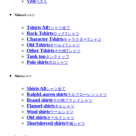
Vest
ベスト
Tshirts
Tシャツ
Tshirts All
Tシャツ全て
Rock Tshirts
ロックTシャツ
Character Tshirts
キャラクターTシャツ
Old Tshirts
オールドTシャツ
Other Tshirts
その他Tシャツ
Tank top
タンクトップ
Polo shirts
ポロシャツ
Shirts
シャツ
Shirts All
シャツ全て
RalphLauren shirts
ラルフローレンシャツ
Brand shirte
その他ブランドシャツ
Flannel shirts
ネルシャツ
Wool shirts
ウールシャツ
Old shirts
オールドシャツ
Shortsleeved shirts
半袖シャツ