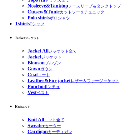
トップス全て
Nosleeve&Tanktop
ノースリーブ＆タンクトップ
Cutsew&Tunic
カットソー＆チュニック
Polo shirts
ポロシャツ
Tshirts
Tシャツ
Jacket
ジャケット
Jacket All
ジャケット全て
Jacket
ジャケット
Blouson
ブルゾン
Gown
ガウン
Coat
コート
Leather&Fur jacket
レザー＆ファージャケット
Poncho
ポンチョ
Vest
ベスト
Knit
ニット
Knit All
ニット全て
Sweater
セーター
Cardigan
カーディガン