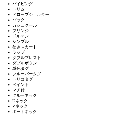
パイピング
トリム
ドロップショルダー
バック
カシュクール
フリンジ
ドルマン
シンプル
巻きスカート
ラップ
ダブルブレスト
ダブルボタン
単色タグ
ブルーバータグ
トリコタグ
ペイント
マチ付
クルーネック
Uネック
Vネック
ボートネック