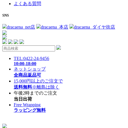
よくある質問
SNS
dracaena_net店
dracaena_本店
dracaena_ダイヤ街店
TEL:0422-24-9456
10:00-18:00
ネットショップ
全商品返品可
15,000円以上のご注文で
送料無料
※離島は除く
午後2時までのご注文
当日出荷
Free Wrapping
ラッピング無料