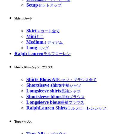
Setup
セットアップ
Skirt
スカート
Skirt
スカート全て
Mini
ミニ
Medium
ミディアム
Long
ロング
Ralph Lauren
ラルフローレン
Shirts Blous
シャツ・ブラウス
Shirts Blous All
シャツ・ブラウス全て
Shortsleeve shirts
半袖シャツ
Longsleeve shirts
長袖シャツ
Shortsleeve blous
半袖ブラウス
Longsleeve blous
長袖ブラウス
RalphLauren Shirts
ラルフローレンシャツ
Tops
トップス
Tops All