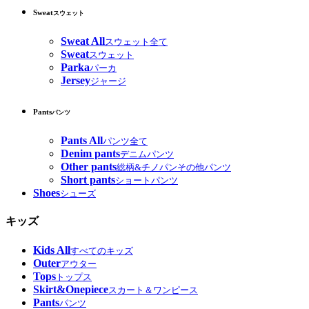
Sweat
スウェット
Sweat All
スウェット全て
Sweat
スウェット
Parka
パーカ
Jersey
ジャージ
Pants
パンツ
Pants All
パンツ全て
Denim pants
デニムパンツ
Other pants
総柄&チノパンその他パンツ
Short pants
ショートパンツ
Shoes
シューズ
キッズ
Kids All
すべてのキッズ
Outer
アウター
Tops
トップス
Skirt&Onepiece
スカート＆ワンピース
Pants
パンツ