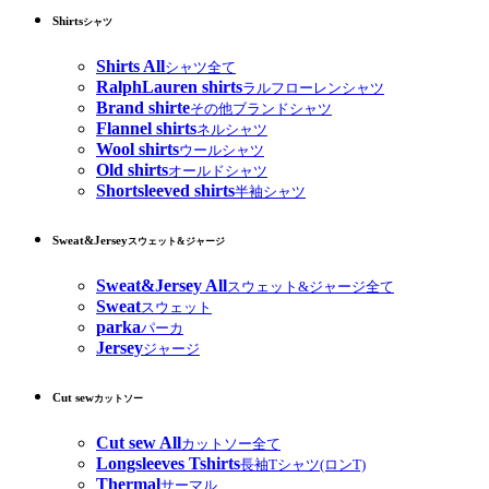
Shirts
シャツ
Shirts All
シャツ全て
RalphLauren shirts
ラルフローレンシャツ
Brand shirte
その他ブランドシャツ
Flannel shirts
ネルシャツ
Wool shirts
ウールシャツ
Old shirts
オールドシャツ
Shortsleeved shirts
半袖シャツ
Sweat&Jersey
スウェット&ジャージ
Sweat&Jersey All
スウェット&ジャージ全て
Sweat
スウェット
parka
パーカ
Jersey
ジャージ
Cut sew
カットソー
Cut sew All
カットソー全て
Longsleeves Tshirts
長袖Tシャツ(ロンT)
Thermal
サーマル