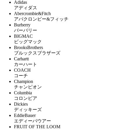
Adidas
アディダス
Abercrombie&Fitch
アバクロンビー&フィッチ
Burberry
バーバリー
BIGMAC
ビッグマック
BrooksBrothers
ブルックスブラザーズ
Carhartt
カーハート
COACH
コーチ
Champion
チャンピオン
Columbia
コロンビア
Dickies
ディッキーズ
EddieBauer
エディーバウアー
FRUIT OF THE LOOM