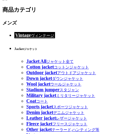
商品カテゴリ
メンズ
Vintage
ヴィンテージ
Jacket
ジャケット
Jacket All
ジャケット全て
Cotton jacket
コットンジャケット
Outdoor jacket
アウトドアジャケット
Down jacket
ダウンジャケット
Wool jacket
ウールジャケット
Stadium jumper
スタジャン
Military jacket
ミリタリージャケット
Coat
コート
Sports jacket
スポーツジャケット
Denim jacket
デニムジャケット
Leather jacket
レザージャケット
Fleece jacket
フリースジャケット
Other jacket
テーラード,ハンティング等