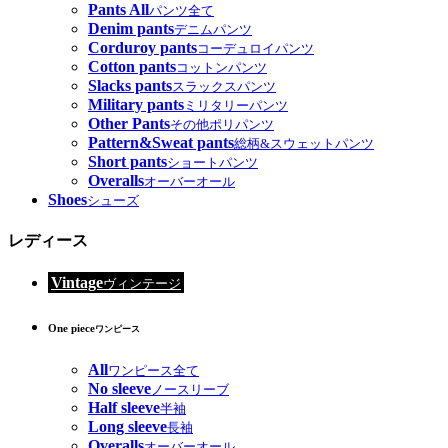
Pants All
パンツ全て
Denim pants
デニムパンツ
Corduroy pants
コーデュロイパンツ
Cotton pants
コットンパンツ
Slacks pants
スラックスパンツ
Military pants
ミリタリーパンツ
Other Pants
その他ポリパンツ
Pattern&Sweat pants
総柄&スウェットパンツ
Short pants
ショートパンツ
Overalls
オーバーオール
Shoes
シューズ
レディース
Vintage
ヴィンテージ
One piece
ワンピース
All
ワンピース全て
No sleeve
ノースリーブ
Half sleeve
半袖
Long sleeve
長袖
Overalls
オーバーオール