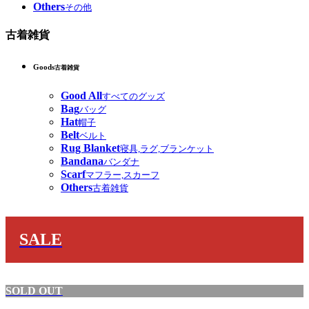
Others
その他
古着雑貨
Goods
古着雑貨
Good All
すべてのグッズ
Bag
バッグ
Hat
帽子
Belt
ベルト
Rug Blanket
寝具,ラグ,ブランケット
Bandana
バンダナ
Scarf
マフラー,スカーフ
Others
古着雑貨
SALE
SOLD OUT