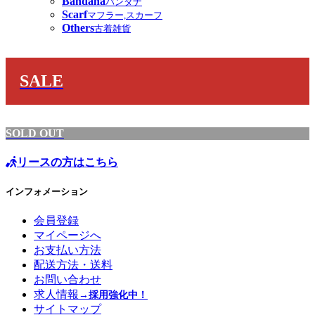
Bandana
バンダナ
Scarf
マフラー,スカーフ
Others
古着雑貨
SALE
SOLD OUT
リースの方はこちら
インフォメーション
会員登録
マイページへ
お支払い方法
配送方法・送料
お問い合わせ
求人情報
→採用強化中！
サイトマップ