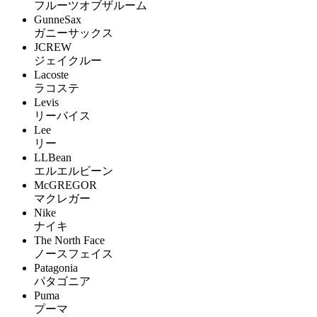
フルーツオブザルーム
GunneSax
ガニーサックス
JCREW
ジェイクルー
Lacoste
ラコステ
Levis
リーバイス
Lee
リー
LLBean
エルエルビーン
McGREGOR
マクレガー
Nike
ナイキ
The North Face
ノースフェイス
Patagonia
パタゴニア
Puma
プーマ