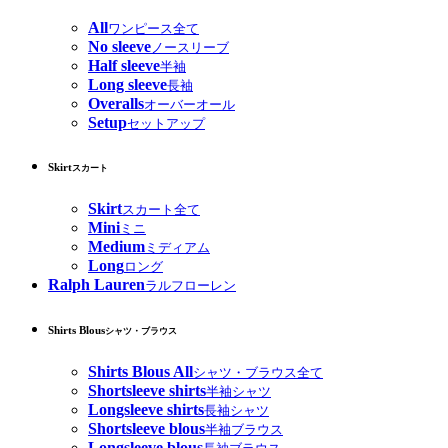
All
ワンピース全て
No sleeve
ノースリーブ
Half sleeve
半袖
Long sleeve
長袖
Overalls
オーバーオール
Setup
セットアップ
Skirt
スカート
Skirt
スカート全て
Mini
ミニ
Medium
ミディアム
Long
ロング
Ralph Lauren
ラルフローレン
Shirts Blous
シャツ・ブラウス
Shirts Blous All
シャツ・ブラウス全て
Shortsleeve shirts
半袖シャツ
Longsleeve shirts
長袖シャツ
Shortsleeve blous
半袖ブラウス
Longsleeve blous