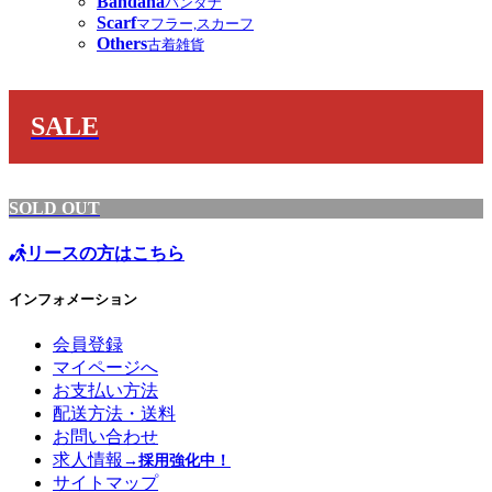
Bandana
バンダナ
Scarf
マフラー,スカーフ
Others
古着雑貨
SALE
SOLD OUT
リースの方はこちら
インフォメーション
会員登録
マイページへ
お支払い方法
配送方法・送料
お問い合わせ
求人情報
→採用強化中！
サイトマップ