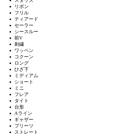
スタッズ
リボン
フリル
ティアード
セーラー
シースルー
前V
刺繍
ワッペン
コクーン
ロング
ひざ下
ミディアム
ショート
ミニ
フレア
タイト
台形
Aライン
ギャザー
プリーツ
ストレート