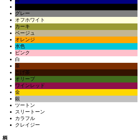
紺
黒
グレー
オフホワイト
カーキ
ベージュ
オレンジ
水色
ピンク
白
茶
こげ茶
オリーブ
ワインレッド
金
銀
ツートン
スリートーン
カラフル
クレイジー
柄