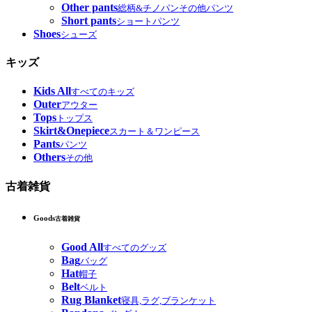
Other pants
総柄&チノパンその他パンツ
Short pants
ショートパンツ
Shoes
シューズ
キッズ
Kids All
すべてのキッズ
Outer
アウター
Tops
トップス
Skirt&Onepiece
スカート＆ワンピース
Pants
パンツ
Others
その他
古着雑貨
Goods
古着雑貨
Good All
すべてのグッズ
Bag
バッグ
Hat
帽子
Belt
ベルト
Rug Blanket
寝具,ラグ,ブランケット