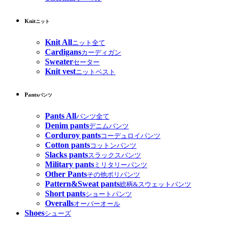
Knit
ニット
Knit All
ニット全て
Cardigans
カーディガン
Sweater
セーター
Knit vest
ニットベスト
Pants
パンツ
Pants All
パンツ全て
Denim pants
デニムパンツ
Corduroy pants
コーデュロイパンツ
Cotton pants
コットンパンツ
Slacks pants
スラックスパンツ
Military pants
ミリタリーパンツ
Other Pants
その他ポリパンツ
Pattern&Sweat pants
総柄&スウェットパンツ
Short pants
ショートパンツ
Overalls
オーバーオール
Shoes
シューズ