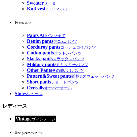
Sweater
セーター
Knit vest
ニットベスト
Pants
パンツ
Pants All
パンツ全て
Denim pants
デニムパンツ
Corduroy pants
コーデュロイパンツ
Cotton pants
コットンパンツ
Slacks pants
スラックスパンツ
Military pants
ミリタリーパンツ
Other Pants
その他ポリパンツ
Pattern&Sweat pants
総柄&スウェットパンツ
Short pants
ショートパンツ
Overalls
オーバーオール
Shoes
シューズ
レディース
Vintage
ヴィンテージ
One piece
ワンピース