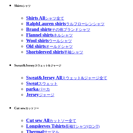
Shirts
シャツ
Shirts All
シャツ全て
RalphLauren shirts
ラルフローレンシャツ
Brand shirte
その他ブランドシャツ
Flannel shirts
ネルシャツ
Wool shirts
ウールシャツ
Old shirts
オールドシャツ
Shortsleeved shirts
半袖シャツ
Sweat&Jersey
スウェット&ジャージ
Sweat&Jersey All
スウェット&ジャージ全て
Sweat
スウェット
parka
パーカ
Jersey
ジャージ
Cut sew
カットソー
Cut sew All
カットソー全て
Longsleeves Tshirts
長袖Tシャツ(ロンT)
Thermal
サーマル