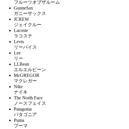
フルーツオブザルーム
GunneSax
ガニーサックス
JCREW
ジェイクルー
Lacoste
ラコステ
Levis
リーバイス
Lee
リー
LLBean
エルエルビーン
McGREGOR
マクレガー
Nike
ナイキ
The North Face
ノースフェイス
Patagonia
パタゴニア
Puma
プーマ