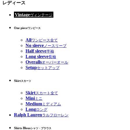
レディース
Vintage
ヴィンテージ
One piece
ワンピース
All
ワンピース全て
No sleeve
ノースリーブ
Half sleeve
半袖
Long sleeve
長袖
Overalls
オーバーオール
Setup
セットアップ
Skirt
スカート
Skirt
スカート全て
Mini
ミニ
Medium
ミディアム
Long
ロング
Ralph Lauren
ラルフローレン
Shirts Blous
シャツ・ブラウス