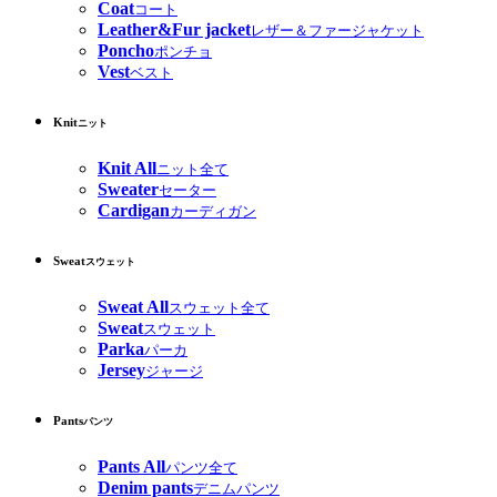
Coat
コート
Leather&Fur jacket
レザー＆ファージャケット
Poncho
ポンチョ
Vest
ベスト
Knit
ニット
Knit All
ニット全て
Sweater
セーター
Cardigan
カーディガン
Sweat
スウェット
Sweat All
スウェット全て
Sweat
スウェット
Parka
パーカ
Jersey
ジャージ
Pants
パンツ
Pants All
パンツ全て
Denim pants
デニムパンツ