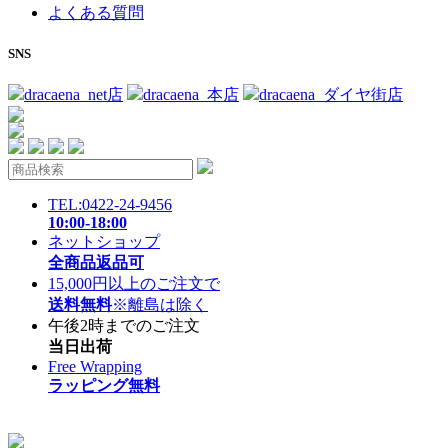
よくある質問
SNS
dracaena_net店
dracaena_本店
dracaena_ダイヤ街店
TEL:0422-24-9456
10:00-18:00
ネットショップ
全商品返品可
15,000円以上のご注文で
送料無料
※離島は除く
午後2時までのご注文
当日出荷
Free Wrapping
ラッピング無料