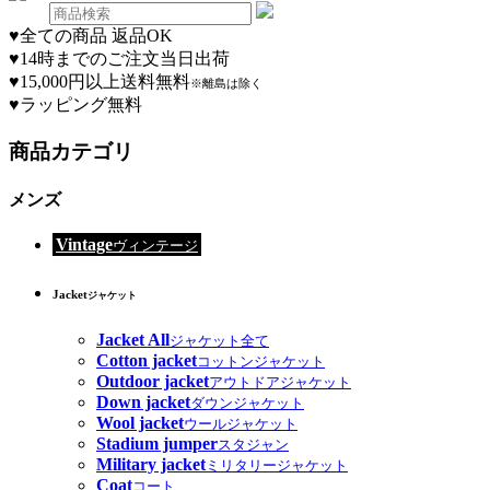
♥
全ての商品 返品OK
♥
14時までのご注文当日出荷
♥
15,000円以上送料無料
※離島は除く
♥
ラッピング無料
商品カテゴリ
メンズ
Vintage
ヴィンテージ
Jacket
ジャケット
Jacket All
ジャケット全て
Cotton jacket
コットンジャケット
Outdoor jacket
アウトドアジャケット
Down jacket
ダウンジャケット
Wool jacket
ウールジャケット
Stadium jumper
スタジャン
Military jacket
ミリタリージャケット
Coat
コート