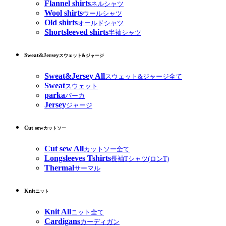
Flannel shirts
ネルシャツ
Wool shirts
ウールシャツ
Old shirts
オールドシャツ
Shortsleeved shirts
半袖シャツ
Sweat&Jersey
スウェット&ジャージ
Sweat&Jersey All
スウェット&ジャージ全て
Sweat
スウェット
parka
パーカ
Jersey
ジャージ
Cut sew
カットソー
Cut sew All
カットソー全て
Longsleeves Tshirts
長袖Tシャツ(ロンT)
Thermal
サーマル
Knit
ニット
Knit All
ニット全て
Cardigans
カーディガン