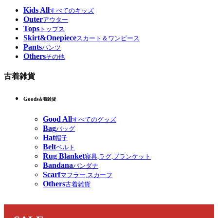
Kids All
すべてのキッズ
Outer
アウター
Tops
トップス
Skirt&Onepiece
スカート＆ワンピース
Pants
パンツ
Others
その他
古着雑貨
Goods
古着雑貨
Good All
すべてのグッズ
Bag
バッグ
Hat
帽子
Belt
ベルト
Rug Blanket
寝具,ラグ,ブランケット
Bandana
バンダナ
Scarf
マフラー,スカーフ
Others
古着雑貨