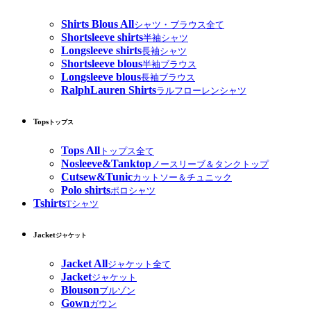
Shirts Blous All
シャツ・ブラウス全て
Shortsleeve shirts
半袖シャツ
Longsleeve shirts
長袖シャツ
Shortsleeve blous
半袖ブラウス
Longsleeve blous
長袖ブラウス
RalphLauren Shirts
ラルフローレンシャツ
Tops
トップス
Tops All
トップス全て
Nosleeve&Tanktop
ノースリーブ＆タンクトップ
Cutsew&Tunic
カットソー＆チュニック
Polo shirts
ポロシャツ
Tshirts
Tシャツ
Jacket
ジャケット
Jacket All
ジャケット全て
Jacket
ジャケット
Blouson
ブルゾン
Gown
ガウン