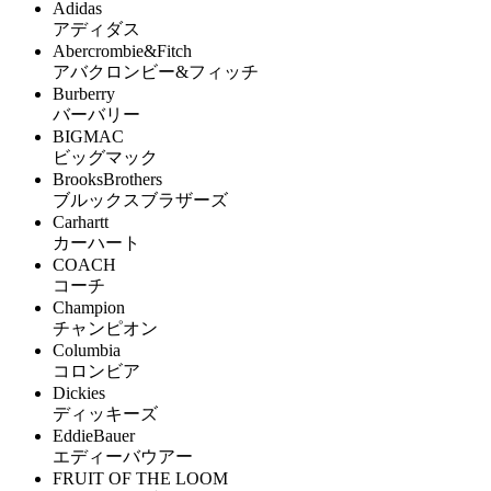
Adidas
アディダス
Abercrombie&Fitch
アバクロンビー&フィッチ
Burberry
バーバリー
BIGMAC
ビッグマック
BrooksBrothers
ブルックスブラザーズ
Carhartt
カーハート
COACH
コーチ
Champion
チャンピオン
Columbia
コロンビア
Dickies
ディッキーズ
EddieBauer
エディーバウアー
FRUIT OF THE LOOM