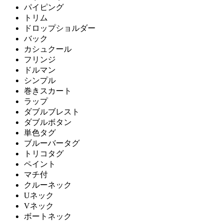
パイピング
トリム
ドロップショルダー
バック
カシュクール
フリンジ
ドルマン
シンプル
巻きスカート
ラップ
ダブルブレスト
ダブルボタン
単色タグ
ブルーバータグ
トリコタグ
ペイント
マチ付
クルーネック
Uネック
Vネック
ボートネック