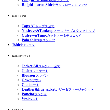
長袖ブラウス
RalphLauren Shirts
ラルフローレンシャツ
Tops
トップス
Tops All
トップス全て
Nosleeve&Tanktop
ノースリーブ＆タンクトップ
Cutsew&Tunic
カットソー＆チュニック
Polo shirts
ポロシャツ
Tshirts
Tシャツ
Jacket
ジャケット
Jacket All
ジャケット全て
Jacket
ジャケット
Blouson
ブルゾン
Gown
ガウン
Coat
コート
Leather&Fur jacket
レザー＆ファージャケット
Poncho
ポンチョ
Vest
ベスト
Knit