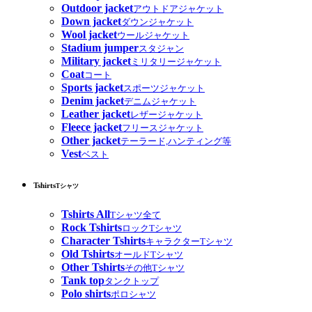
Outdoor jacket
アウトドアジャケット
Down jacket
ダウンジャケット
Wool jacket
ウールジャケット
Stadium jumper
スタジャン
Military jacket
ミリタリージャケット
Coat
コート
Sports jacket
スポーツジャケット
Denim jacket
デニムジャケット
Leather jacket
レザージャケット
Fleece jacket
フリースジャケット
Other jacket
テーラード,ハンティング等
Vest
ベスト
Tshirts
Tシャツ
Tshirts All
Tシャツ全て
Rock Tshirts
ロックTシャツ
Character Tshirts
キャラクターTシャツ
Old Tshirts
オールドTシャツ
Other Tshirts
その他Tシャツ
Tank top
タンクトップ
Polo shirts
ポロシャツ