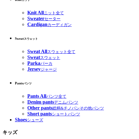
ニット
Knit All
ニット全て
Sweater
セーター
Cardigan
カーディガン
Sweat
スウェット
Sweat All
スウェット全て
Sweat
スウェット
Parka
パーカ
Jersey
ジャージ
Pants
パンツ
Pants All
パンツ全て
Denim pants
デニムパンツ
Other pants
総柄&チノパンその他パンツ
Short pants
ショートパンツ
Shoes
シューズ
キッズ