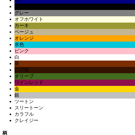
紺
黒
グレー
オフホワイト
カーキ
ベージュ
オレンジ
水色
ピンク
白
茶
こげ茶
オリーブ
ワインレッド
金
銀
ツートン
スリートーン
カラフル
クレイジー
柄