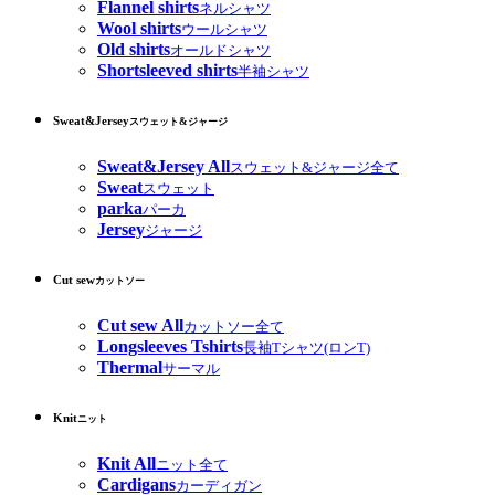
Flannel shirts
ネルシャツ
Wool shirts
ウールシャツ
Old shirts
オールドシャツ
Shortsleeved shirts
半袖シャツ
Sweat&Jersey
スウェット&ジャージ
Sweat&Jersey All
スウェット&ジャージ全て
Sweat
スウェット
parka
パーカ
Jersey
ジャージ
Cut sew
カットソー
Cut sew All
カットソー全て
Longsleeves Tshirts
長袖Tシャツ(ロンT)
Thermal
サーマル
Knit
ニット
Knit All
ニット全て
Cardigans
カーディガン