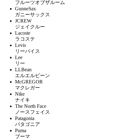
フルーツオブザルーム
GunneSax
ガニーサックス
JCREW
ジェイクルー
Lacoste
ラコステ
Levis
リーバイス
Lee
リー
LLBean
エルエルビーン
McGREGOR
マクレガー
Nike
ナイキ
The North Face
ノースフェイス
Patagonia
パタゴニア
Puma
プーマ