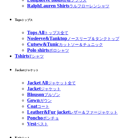
長袖ブラウス
RalphLauren Shirts
ラルフローレンシャツ
Tops
トップス
Tops All
トップス全て
Nosleeve&Tanktop
ノースリーブ＆タンクトップ
Cutsew&Tunic
カットソー＆チュニック
Polo shirts
ポロシャツ
Tshirts
Tシャツ
Jacket
ジャケット
Jacket All
ジャケット全て
Jacket
ジャケット
Blouson
ブルゾン
Gown
ガウン
Coat
コート
Leather&Fur jacket
レザー＆ファージャケット
Poncho
ポンチョ
Vest
ベスト
Knit