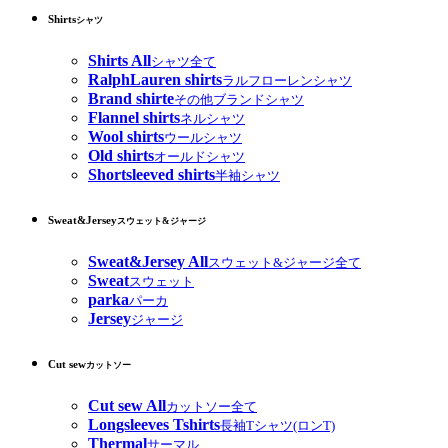
Shirts
シャツ
Shirts All
シャツ全て
RalphLauren shirts
ラルフローレンシャツ
Brand shirte
その他ブランドシャツ
Flannel shirts
ネルシャツ
Wool shirts
ウールシャツ
Old shirts
オールドシャツ
Shortsleeved shirts
半袖シャツ
Sweat&Jersey
スウェット&ジャージ
Sweat&Jersey All
スウェット&ジャージ全て
Sweat
スウェット
parka
パーカ
Jersey
ジャージ
Cut sew
カットソー
Cut sew All
カットソー全て
Longsleeves Tshirts
長袖Tシャツ(ロンT)
Thermal
サーマル