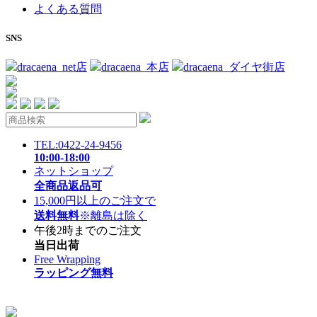
よくある質問
SNS
dracaena_net店
dracaena_本店
dracaena_ダイヤ街店
TEL:0422-24-9456
10:00-18:00
ネットショップ
全商品返品可
15,000円以上のご注文で
送料無料
※離島は除く
午後2時までのご注文
当日出荷
Free Wrapping
ラッピング無料