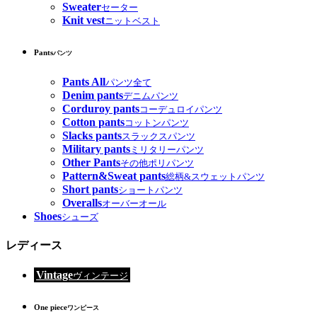
Sweater
セーター
Knit vest
ニットベスト
Pants
パンツ
Pants All
パンツ全て
Denim pants
デニムパンツ
Corduroy pants
コーデュロイパンツ
Cotton pants
コットンパンツ
Slacks pants
スラックスパンツ
Military pants
ミリタリーパンツ
Other Pants
その他ポリパンツ
Pattern&Sweat pants
総柄&スウェットパンツ
Short pants
ショートパンツ
Overalls
オーバーオール
Shoes
シューズ
レディース
Vintage
ヴィンテージ
One piece
ワンピース