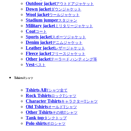
Outdoor jacket
アウトドアジャケット
Down jacket
ダウンジャケット
Wool jacket
ウールジャケット
Stadium jumper
スタジャン
Military jacket
ミリタリージャケット
Coat
コート
Sports jacket
スポーツジャケット
Denim jacket
デニムジャケット
Leather jacket
レザージャケット
Fleece jacket
フリースジャケット
Other jacket
テーラード,ハンティング等
Vest
ベスト
Tshirts
Tシャツ
Tshirts All
Tシャツ全て
Rock Tshirts
ロックTシャツ
Character Tshirts
キャラクターTシャツ
Old Tshirts
オールドTシャツ
Other Tshirts
その他Tシャツ
Tank top
タンクトップ
Polo shirts
ポロシャツ