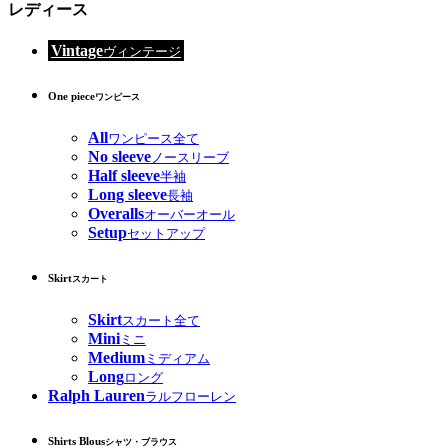
レディース
Vintage
ヴィンテージ
One piece
ワンピース
All
ワンピース全て
No sleeve
ノースリーブ
Half sleeve
半袖
Long sleeve
長袖
Overalls
オーバーオール
Setup
セットアップ
Skirt
スカート
Skirt
スカート全て
Mini
ミニ
Medium
ミディアム
Long
ロング
Ralph Lauren
ラルフローレン
Shirts Blous
シャツ・ブラウス