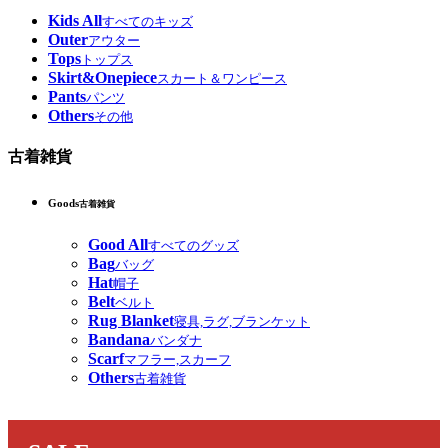
Kids All
すべてのキッズ
Outer
アウター
Tops
トップス
Skirt&Onepiece
スカート＆ワンピース
Pants
パンツ
Others
その他
古着雑貨
Goods
古着雑貨
Good All
すべてのグッズ
Bag
バッグ
Hat
帽子
Belt
ベルト
Rug Blanket
寝具,ラグ,ブランケット
Bandana
バンダナ
Scarf
マフラー,スカーフ
Others
古着雑貨