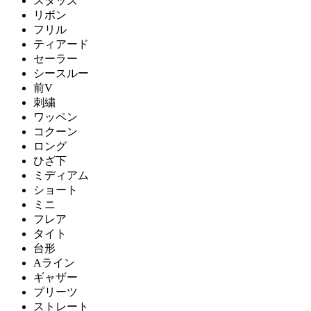
スタッズ
リボン
フリル
ティアード
セーラー
シースルー
前V
刺繍
ワッペン
コクーン
ロング
ひざ下
ミディアム
ショート
ミニ
フレア
タイト
台形
Aライン
ギャザー
プリーツ
ストレート