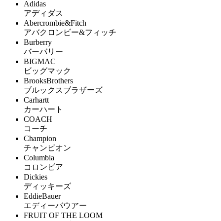
Adidas
アディダス
Abercrombie&Fitch
アバクロンビー&フィッチ
Burberry
バーバリー
BIGMAC
ビッグマック
BrooksBrothers
ブルックスブラザーズ
Carhartt
カーハート
COACH
コーチ
Champion
チャンピオン
Columbia
コロンビア
Dickies
ディッキーズ
EddieBauer
エディーバウアー
FRUIT OF THE LOOM