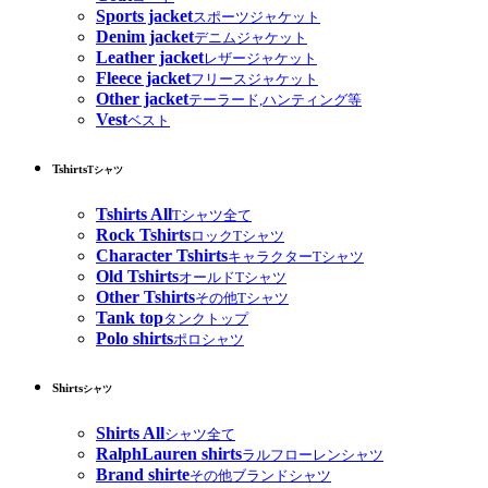
Sports jacket
スポーツジャケット
Denim jacket
デニムジャケット
Leather jacket
レザージャケット
Fleece jacket
フリースジャケット
Other jacket
テーラード,ハンティング等
Vest
ベスト
Tshirts
Tシャツ
Tshirts All
Tシャツ全て
Rock Tshirts
ロックTシャツ
Character Tshirts
キャラクターTシャツ
Old Tshirts
オールドTシャツ
Other Tshirts
その他Tシャツ
Tank top
タンクトップ
Polo shirts
ポロシャツ
Shirts
シャツ
Shirts All
シャツ全て
RalphLauren shirts
ラルフローレンシャツ
Brand shirte
その他ブランドシャツ