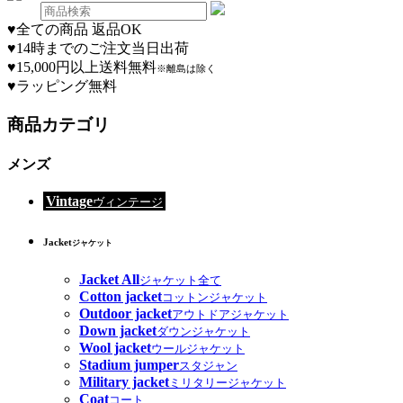
♥
全ての商品 返品OK
♥
14時までのご注文当日出荷
♥
15,000円以上送料無料
※離島は除く
♥
ラッピング無料
商品カテゴリ
メンズ
Vintage
ヴィンテージ
Jacket
ジャケット
Jacket All
ジャケット全て
Cotton jacket
コットンジャケット
Outdoor jacket
アウトドアジャケット
Down jacket
ダウンジャケット
Wool jacket
ウールジャケット
Stadium jumper
スタジャン
Military jacket
ミリタリージャケット
Coat
コート