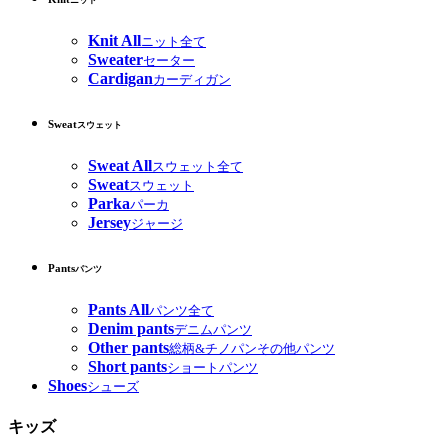
ニット
Knit All
ニット全て
Sweater
セーター
Cardigan
カーディガン
Sweat
スウェット
Sweat All
スウェット全て
Sweat
スウェット
Parka
パーカ
Jersey
ジャージ
Pants
パンツ
Pants All
パンツ全て
Denim pants
デニムパンツ
Other pants
総柄&チノパンその他パンツ
Short pants
ショートパンツ
Shoes
シューズ
キッズ