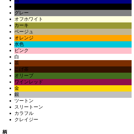
紺
黒
グレー
オフホワイト
カーキ
ベージュ
オレンジ
水色
ピンク
白
茶
こげ茶
オリーブ
ワインレッド
金
銀
ツートン
スリートーン
カラフル
クレイジー
柄