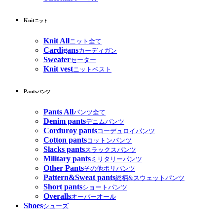
Knit
ニット
Knit All
ニット全て
Cardigans
カーディガン
Sweater
セーター
Knit vest
ニットベスト
Pants
パンツ
Pants All
パンツ全て
Denim pants
デニムパンツ
Corduroy pants
コーデュロイパンツ
Cotton pants
コットンパンツ
Slacks pants
スラックスパンツ
Military pants
ミリタリーパンツ
Other Pants
その他ポリパンツ
Pattern&Sweat pants
総柄&スウェットパンツ
Short pants
ショートパンツ
Overalls
オーバーオール
Shoes
シューズ