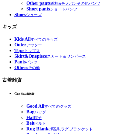
Other pants
総柄&チノパンその他パンツ
Short pants
ショートパンツ
Shoes
シューズ
キッズ
Kids All
すべてのキッズ
Outer
アウター
Tops
トップス
Skirt&Onepiece
スカート＆ワンピース
Pants
パンツ
Others
その他
古着雑貨
Goods
古着雑貨
Good All
すべてのグッズ
Bag
バッグ
Hat
帽子
Belt
ベルト
Rug Blanket
寝具,ラグ,ブランケット