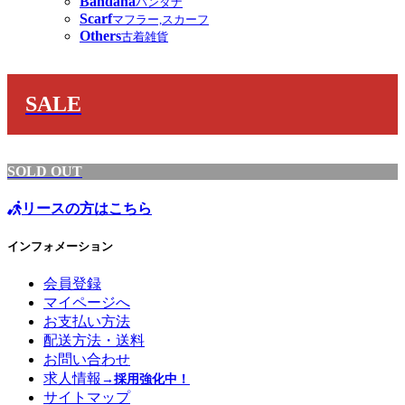
Bandana
バンダナ
Scarf
マフラー,スカーフ
Others
古着雑貨
SALE
SOLD OUT
リースの方はこちら
インフォメーション
会員登録
マイページへ
お支払い方法
配送方法・送料
お問い合わせ
求人情報
→採用強化中！
サイトマップ