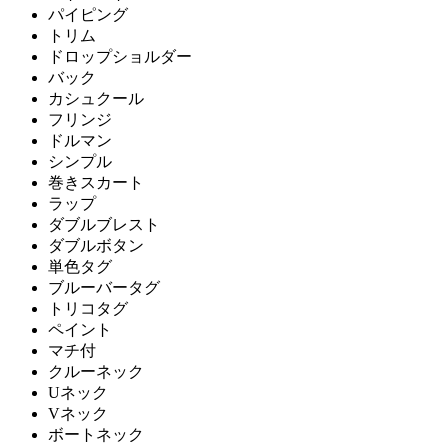
パイピング
トリム
ドロップショルダー
バック
カシュクール
フリンジ
ドルマン
シンプル
巻きスカート
ラップ
ダブルブレスト
ダブルボタン
単色タグ
ブルーバータグ
トリコタグ
ペイント
マチ付
クルーネック
Uネック
Vネック
ボートネック