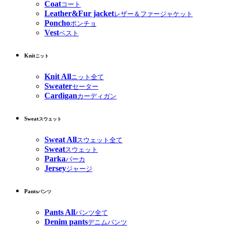
Coat
コート
Leather&Fur jacket
レザー＆ファージャケット
Poncho
ポンチョ
Vest
ベスト
Knit
ニット
Knit All
ニット全て
Sweater
セーター
Cardigan
カーディガン
Sweat
スウェット
Sweat All
スウェット全て
Sweat
スウェット
Parka
パーカ
Jersey
ジャージ
Pants
パンツ
Pants All
パンツ全て
Denim pants
デニムパンツ