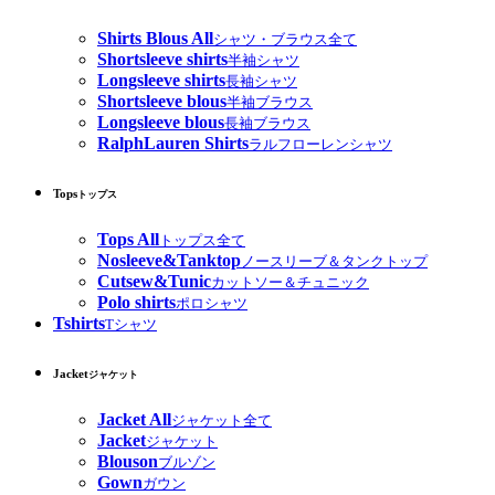
Shirts Blous All
シャツ・ブラウス全て
Shortsleeve shirts
半袖シャツ
Longsleeve shirts
長袖シャツ
Shortsleeve blous
半袖ブラウス
Longsleeve blous
長袖ブラウス
RalphLauren Shirts
ラルフローレンシャツ
Tops
トップス
Tops All
トップス全て
Nosleeve&Tanktop
ノースリーブ＆タンクトップ
Cutsew&Tunic
カットソー＆チュニック
Polo shirts
ポロシャツ
Tshirts
Tシャツ
Jacket
ジャケット
Jacket All
ジャケット全て
Jacket
ジャケット
Blouson
ブルゾン
Gown
ガウン