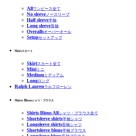
All
ワンピース全て
No sleeve
ノースリーブ
Half sleeve
半袖
Long sleeve
長袖
Overalls
オーバーオール
Setup
セットアップ
Skirt
スカート
Skirt
スカート全て
Mini
ミニ
Medium
ミディアム
Long
ロング
Ralph Lauren
ラルフローレン
Shirts Blous
シャツ・ブラウス
Shirts Blous All
シャツ・ブラウス全て
Shortsleeve shirts
半袖シャツ
Longsleeve shirts
長袖シャツ
Shortsleeve blous
半袖ブラウス
Longsleeve blous