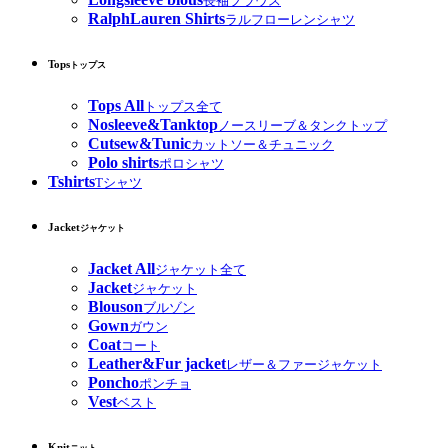
長袖ブラウス
RalphLauren Shirts
ラルフローレンシャツ
Tops
トップス
Tops All
トップス全て
Nosleeve&Tanktop
ノースリーブ＆タンクトップ
Cutsew&Tunic
カットソー＆チュニック
Polo shirts
ポロシャツ
Tshirts
Tシャツ
Jacket
ジャケット
Jacket All
ジャケット全て
Jacket
ジャケット
Blouson
ブルゾン
Gown
ガウン
Coat
コート
Leather&Fur jacket
レザー＆ファージャケット
Poncho
ポンチョ
Vest
ベスト
Knit