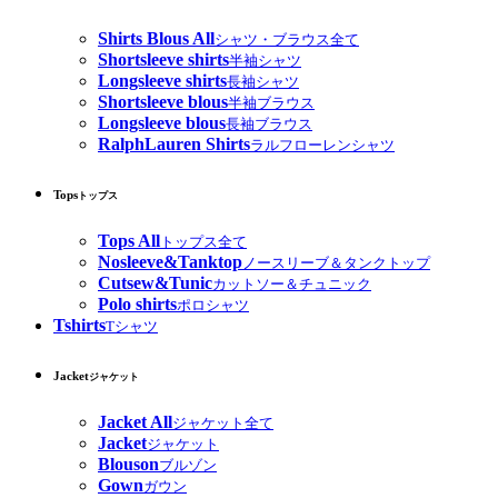
Shirts Blous All
シャツ・ブラウス全て
Shortsleeve shirts
半袖シャツ
Longsleeve shirts
長袖シャツ
Shortsleeve blous
半袖ブラウス
Longsleeve blous
長袖ブラウス
RalphLauren Shirts
ラルフローレンシャツ
Tops
トップス
Tops All
トップス全て
Nosleeve&Tanktop
ノースリーブ＆タンクトップ
Cutsew&Tunic
カットソー＆チュニック
Polo shirts
ポロシャツ
Tshirts
Tシャツ
Jacket
ジャケット
Jacket All
ジャケット全て
Jacket
ジャケット
Blouson
ブルゾン
Gown
ガウン