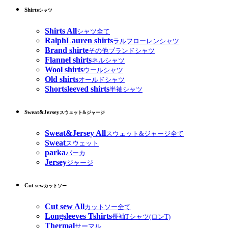
Shirts
シャツ
Shirts All
シャツ全て
RalphLauren shirts
ラルフローレンシャツ
Brand shirte
その他ブランドシャツ
Flannel shirts
ネルシャツ
Wool shirts
ウールシャツ
Old shirts
オールドシャツ
Shortsleeved shirts
半袖シャツ
Sweat&Jersey
スウェット&ジャージ
Sweat&Jersey All
スウェット&ジャージ全て
Sweat
スウェット
parka
パーカ
Jersey
ジャージ
Cut sew
カットソー
Cut sew All
カットソー全て
Longsleeves Tshirts
長袖Tシャツ(ロンT)
Thermal
サーマル