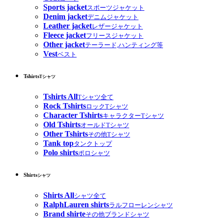
Sports jacket
スポーツジャケット
Denim jacket
デニムジャケット
Leather jacket
レザージャケット
Fleece jacket
フリースジャケット
Other jacket
テーラード,ハンティング等
Vest
ベスト
Tshirts
Tシャツ
Tshirts All
Tシャツ全て
Rock Tshirts
ロックTシャツ
Character Tshirts
キャラクターTシャツ
Old Tshirts
オールドTシャツ
Other Tshirts
その他Tシャツ
Tank top
タンクトップ
Polo shirts
ポロシャツ
Shirts
シャツ
Shirts All
シャツ全て
RalphLauren shirts
ラルフローレンシャツ
Brand shirte
その他ブランドシャツ