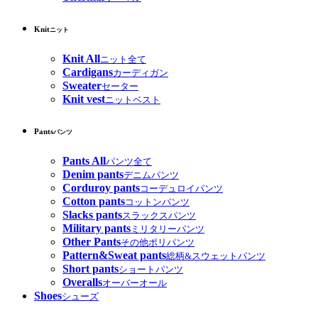
Knit
ニット
Knit All
ニット全て
Cardigans
カーディガン
Sweater
セーター
Knit vest
ニットベスト
Pants
パンツ
Pants All
パンツ全て
Denim pants
デニムパンツ
Corduroy pants
コーデュロイパンツ
Cotton pants
コットンパンツ
Slacks pants
スラックスパンツ
Military pants
ミリタリーパンツ
Other Pants
その他ポリパンツ
Pattern&Sweat pants
総柄&スウェットパンツ
Short pants
ショートパンツ
Overalls
オーバーオール
Shoes
シューズ