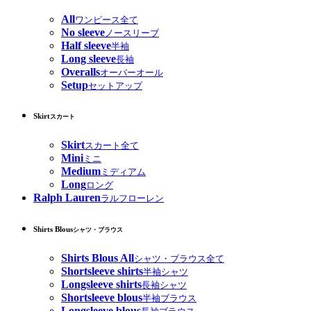
All
ワンピース全て
No sleeve
ノースリーブ
Half sleeve
半袖
Long sleeve
長袖
Overalls
オーバーオール
Setup
セットアップ
Skirt
スカート
Skirt
スカート全て
Mini
ミニ
Medium
ミディアム
Long
ロング
Ralph Lauren
ラルフローレン
Shirts Blous
シャツ・ブラウス
Shirts Blous All
シャツ・ブラウス全て
Shortsleeve shirts
半袖シャツ
Longsleeve shirts
長袖シャツ
Shortsleeve blous
半袖ブラウス
Longsleeve blous