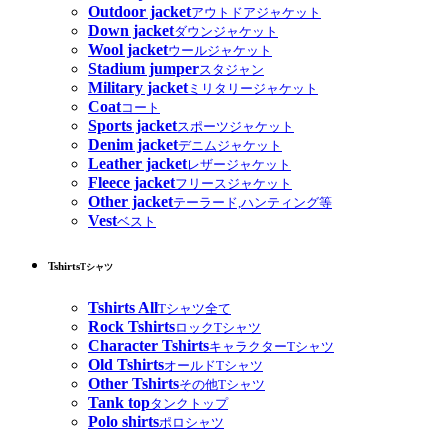
Outdoor jacket
アウトドアジャケット
Down jacket
ダウンジャケット
Wool jacket
ウールジャケット
Stadium jumper
スタジャン
Military jacket
ミリタリージャケット
Coat
コート
Sports jacket
スポーツジャケット
Denim jacket
デニムジャケット
Leather jacket
レザージャケット
Fleece jacket
フリースジャケット
Other jacket
テーラード,ハンティング等
Vest
ベスト
Tshirts
Tシャツ
Tshirts All
Tシャツ全て
Rock Tshirts
ロックTシャツ
Character Tshirts
キャラクターTシャツ
Old Tshirts
オールドTシャツ
Other Tshirts
その他Tシャツ
Tank top
タンクトップ
Polo shirts
ポロシャツ