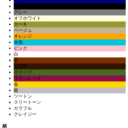
紺
黒
グレー
オフホワイト
カーキ
ベージュ
オレンジ
水色
ピンク
白
茶
こげ茶
オリーブ
ワインレッド
金
銀
ツートン
スリートーン
カラフル
クレイジー
柄