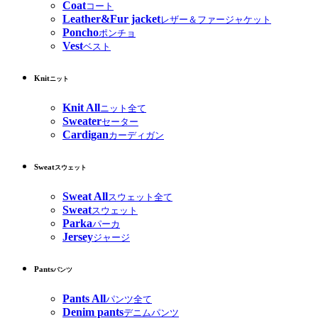
Coat
コート
Leather&Fur jacket
レザー＆ファージャケット
Poncho
ポンチョ
Vest
ベスト
Knit
ニット
Knit All
ニット全て
Sweater
セーター
Cardigan
カーディガン
Sweat
スウェット
Sweat All
スウェット全て
Sweat
スウェット
Parka
パーカ
Jersey
ジャージ
Pants
パンツ
Pants All
パンツ全て
Denim pants
デニムパンツ