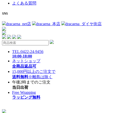
よくある質問
SNS
dracaena_net店
dracaena_本店
dracaena_ダイヤ街店
TEL:0422-24-9456
10:00-18:00
ネットショップ
全商品返品可
15,000円以上のご注文で
送料無料
※離島は除く
午後2時までのご注文
当日出荷
Free Wrapping
ラッピング無料