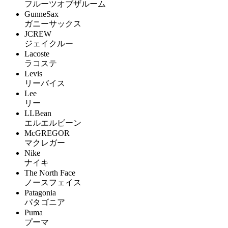
フルーツオブザルーム
GunneSax
ガニーサックス
JCREW
ジェイクルー
Lacoste
ラコステ
Levis
リーバイス
Lee
リー
LLBean
エルエルビーン
McGREGOR
マクレガー
Nike
ナイキ
The North Face
ノースフェイス
Patagonia
パタゴニア
Puma
プーマ