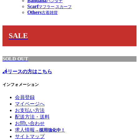
Bandana
バンダナ
Scarf
マフラー,スカーフ
Others
古着雑貨
SALE
SOLD OUT
リースの方はこちら
インフォメーション
会員登録
マイページへ
お支払い方法
配送方法・送料
お問い合わせ
求人情報
→採用強化中！
サイトマップ