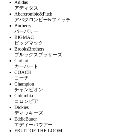
Adidas
アディダス
Abercrombie&Fitch
アバクロンビー&フィッチ
Burberry
バーバリー
BIGMAC
ビッグマック
BrooksBrothers
ブルックスブラザーズ
Carhartt
カーハート
COACH
コーチ
Champion
チャンピオン
Columbia
コロンビア
Dickies
ディッキーズ
EddieBauer
エディーバウアー
FRUIT OF THE LOOM