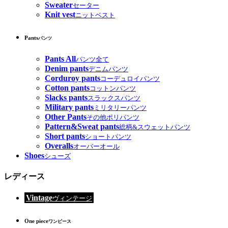
Sweater
セーター
Knit vest
ニットベスト
Pants
パンツ
Pants All
パンツ全て
Denim pants
デニムパンツ
Corduroy pants
コーデュロイパンツ
Cotton pants
コットンパンツ
Slacks pants
スラックスパンツ
Military pants
ミリタリーパンツ
Other Pants
その他ポリパンツ
Pattern&Sweat pants
総柄&スウェットパンツ
Short pants
ショートパンツ
Overalls
オーバーオール
Shoes
シューズ
レディース
Vintage
ヴィンテージ
One piece
ワンピース