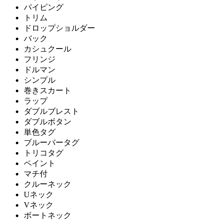
パイピング
トリム
ドロップショルダー
バック
カシュクール
フリンジ
ドルマン
シンプル
巻きスカート
ラップ
ダブルブレスト
ダブルボタン
単色タグ
ブルーバータグ
トリコタグ
ペイント
マチ付
クルーネック
Uネック
Vネック
ボートネック