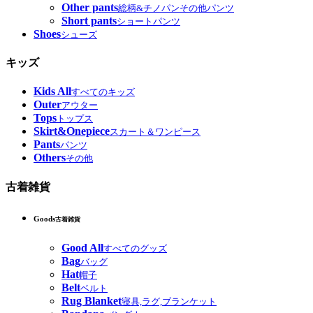
Other pants
総柄&チノパンその他パンツ
Short pants
ショートパンツ
Shoes
シューズ
キッズ
Kids All
すべてのキッズ
Outer
アウター
Tops
トップス
Skirt&Onepiece
スカート＆ワンピース
Pants
パンツ
Others
その他
古着雑貨
Goods
古着雑貨
Good All
すべてのグッズ
Bag
バッグ
Hat
帽子
Belt
ベルト
Rug Blanket
寝具,ラグ,ブランケット