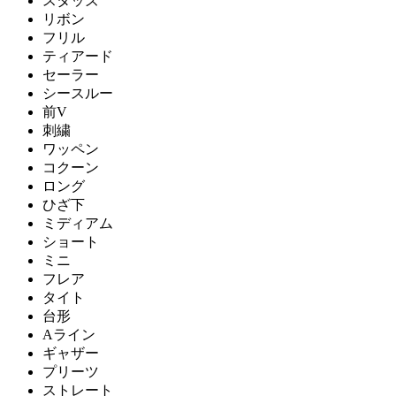
スタッズ
リボン
フリル
ティアード
セーラー
シースルー
前V
刺繍
ワッペン
コクーン
ロング
ひざ下
ミディアム
ショート
ミニ
フレア
タイト
台形
Aライン
ギャザー
プリーツ
ストレート