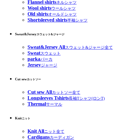
Flannel shirts
ネルシャツ
Wool shirts
ウールシャツ
Old shirts
オールドシャツ
Shortsleeved shirts
半袖シャツ
Sweat&Jersey
スウェット&ジャージ
Sweat&Jersey All
スウェット&ジャージ全て
Sweat
スウェット
parka
パーカ
Jersey
ジャージ
Cut sew
カットソー
Cut sew All
カットソー全て
Longsleeves Tshirts
長袖Tシャツ(ロンT)
Thermal
サーマル
Knit
ニット
Knit All
ニット全て
Cardigans
カーディガン