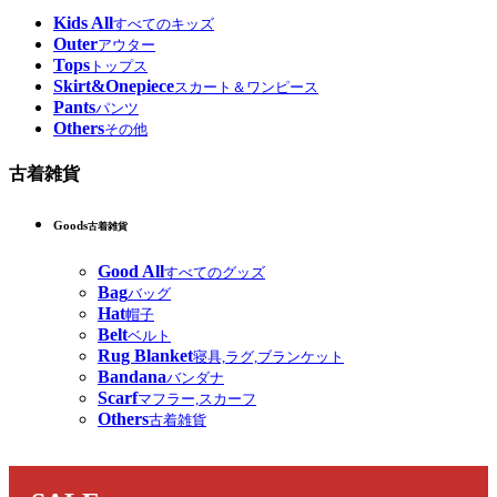
Kids All
すべてのキッズ
Outer
アウター
Tops
トップス
Skirt&Onepiece
スカート＆ワンピース
Pants
パンツ
Others
その他
古着雑貨
Goods
古着雑貨
Good All
すべてのグッズ
Bag
バッグ
Hat
帽子
Belt
ベルト
Rug Blanket
寝具,ラグ,ブランケット
Bandana
バンダナ
Scarf
マフラー,スカーフ
Others
古着雑貨