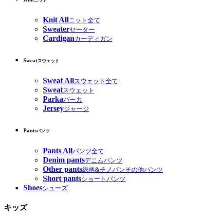
ニット
Knit All
ニット全て
Sweater
セーター
Cardigan
カーディガン
Sweat
スウェット
Sweat All
スウェット全て
Sweat
スウェット
Parka
パーカ
Jersey
ジャージ
Pants
パンツ
Pants All
パンツ全て
Denim pants
デニムパンツ
Other pants
総柄&チノパンその他パンツ
Short pants
ショートパンツ
Shoes
シューズ
キッズ