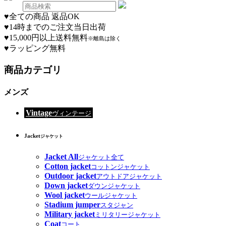
♥
全ての商品 返品OK
♥
14時までのご注文当日出荷
♥
15,000円以上送料無料
※離島は除く
♥
ラッピング無料
商品カテゴリ
メンズ
Vintage
ヴィンテージ
Jacket
ジャケット
Jacket All
ジャケット全て
Cotton jacket
コットンジャケット
Outdoor jacket
アウトドアジャケット
Down jacket
ダウンジャケット
Wool jacket
ウールジャケット
Stadium jumper
スタジャン
Military jacket
ミリタリージャケット
Coat
コート