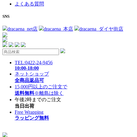
よくある質問
SNS
dracaena_net店
dracaena_本店
dracaena_ダイヤ街店
TEL:0422-24-9456
10:00-18:00
ネットショップ
全商品返品可
15,000円以上のご注文で
送料無料
※離島は除く
午後2時までのご注文
当日出荷
Free Wrapping
ラッピング無料