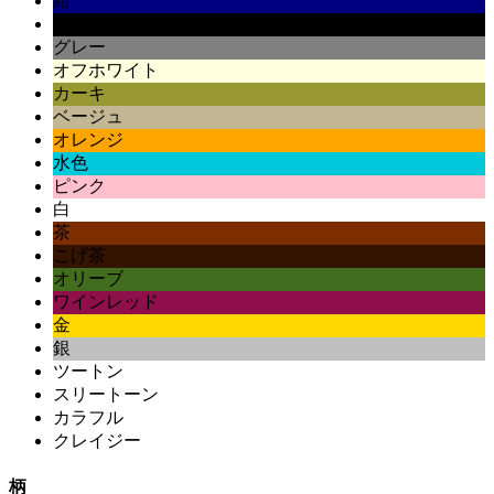
紺
黒
グレー
オフホワイト
カーキ
ベージュ
オレンジ
水色
ピンク
白
茶
こげ茶
オリーブ
ワインレッド
金
銀
ツートン
スリートーン
カラフル
クレイジー
柄