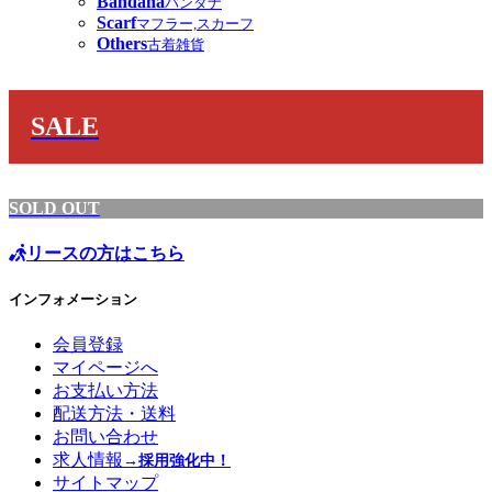
Bandana
バンダナ
Scarf
マフラー,スカーフ
Others
古着雑貨
SALE
SOLD OUT
リースの方はこちら
インフォメーション
会員登録
マイページへ
お支払い方法
配送方法・送料
お問い合わせ
求人情報
→採用強化中！
サイトマップ