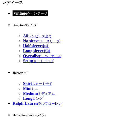
レディース
Vintage
ヴィンテージ
One piece
ワンピース
All
ワンピース全て
No sleeve
ノースリーブ
Half sleeve
半袖
Long sleeve
長袖
Overalls
オーバーオール
Setup
セットアップ
Skirt
スカート
Skirt
スカート全て
Mini
ミニ
Medium
ミディアム
Long
ロング
Ralph Lauren
ラルフローレン
Shirts Blous
シャツ・ブラウス