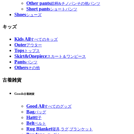
Other pants
総柄&チノパンその他パンツ
Short pants
ショートパンツ
Shoes
シューズ
キッズ
Kids All
すべてのキッズ
Outer
アウター
Tops
トップス
Skirt&Onepiece
スカート＆ワンピース
Pants
パンツ
Others
その他
古着雑貨
Goods
古着雑貨
Good All
すべてのグッズ
Bag
バッグ
Hat
帽子
Belt
ベルト
Rug Blanket
寝具,ラグ,ブランケット