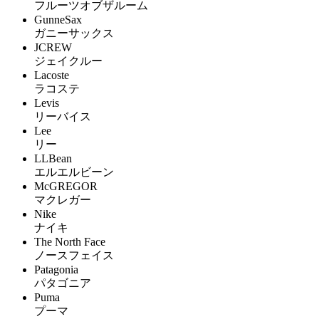
フルーツオブザルーム
GunneSax
ガニーサックス
JCREW
ジェイクルー
Lacoste
ラコステ
Levis
リーバイス
Lee
リー
LLBean
エルエルビーン
McGREGOR
マクレガー
Nike
ナイキ
The North Face
ノースフェイス
Patagonia
パタゴニア
Puma
プーマ