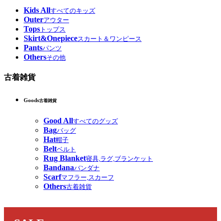
Kids All
すべてのキッズ
Outer
アウター
Tops
トップス
Skirt&Onepiece
スカート＆ワンピース
Pants
パンツ
Others
その他
古着雑貨
Goods
古着雑貨
Good All
すべてのグッズ
Bag
バッグ
Hat
帽子
Belt
ベルト
Rug Blanket
寝具,ラグ,ブランケット
Bandana
バンダナ
Scarf
マフラー,スカーフ
Others
古着雑貨