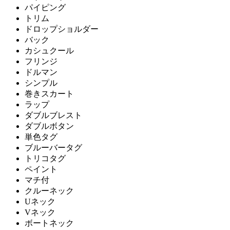
パイピング
トリム
ドロップショルダー
バック
カシュクール
フリンジ
ドルマン
シンプル
巻きスカート
ラップ
ダブルブレスト
ダブルボタン
単色タグ
ブルーバータグ
トリコタグ
ペイント
マチ付
クルーネック
Uネック
Vネック
ボートネック