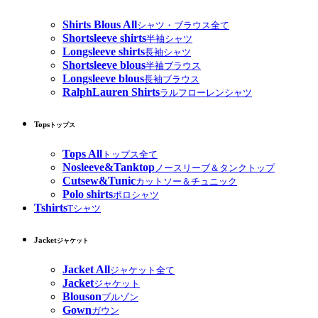
Shirts Blous All
シャツ・ブラウス全て
Shortsleeve shirts
半袖シャツ
Longsleeve shirts
長袖シャツ
Shortsleeve blous
半袖ブラウス
Longsleeve blous
長袖ブラウス
RalphLauren Shirts
ラルフローレンシャツ
Tops
トップス
Tops All
トップス全て
Nosleeve&Tanktop
ノースリーブ＆タンクトップ
Cutsew&Tunic
カットソー＆チュニック
Polo shirts
ポロシャツ
Tshirts
Tシャツ
Jacket
ジャケット
Jacket All
ジャケット全て
Jacket
ジャケット
Blouson
ブルゾン
Gown
ガウン