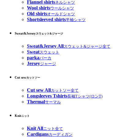
Flannel shirts
ネルシャツ
Wool shirts
ウールシャツ
Old shirts
オールドシャツ
Shortsleeved shirts
半袖シャツ
Sweat&Jersey
スウェット&ジャージ
Sweat&Jersey All
スウェット&ジャージ全て
Sweat
スウェット
parka
パーカ
Jersey
ジャージ
Cut sew
カットソー
Cut sew All
カットソー全て
Longsleeves Tshirts
長袖Tシャツ(ロンT)
Thermal
サーマル
Knit
ニット
Knit All
ニット全て
Cardigans
カーディガン