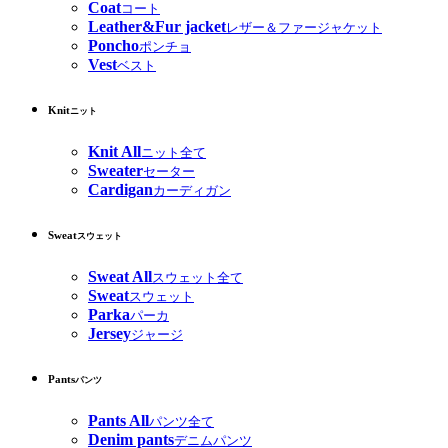
Coat
コート
Leather&Fur jacket
レザー＆ファージャケット
Poncho
ポンチョ
Vest
ベスト
Knit
ニット
Knit All
ニット全て
Sweater
セーター
Cardigan
カーディガン
Sweat
スウェット
Sweat All
スウェット全て
Sweat
スウェット
Parka
パーカ
Jersey
ジャージ
Pants
パンツ
Pants All
パンツ全て
Denim pants
デニムパンツ