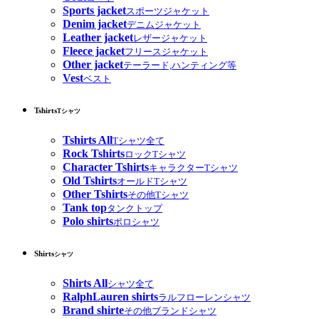
Sports jacket
スポーツジャケット
Denim jacket
デニムジャケット
Leather jacket
レザージャケット
Fleece jacket
フリースジャケット
Other jacket
テーラード,ハンティング等
Vest
ベスト
Tshirts
Tシャツ
Tshirts All
Tシャツ全て
Rock Tshirts
ロックTシャツ
Character Tshirts
キャラクターTシャツ
Old Tshirts
オールドTシャツ
Other Tshirts
その他Tシャツ
Tank top
タンクトップ
Polo shirts
ポロシャツ
Shirts
シャツ
Shirts All
シャツ全て
RalphLauren shirts
ラルフローレンシャツ
Brand shirte
その他ブランドシャツ