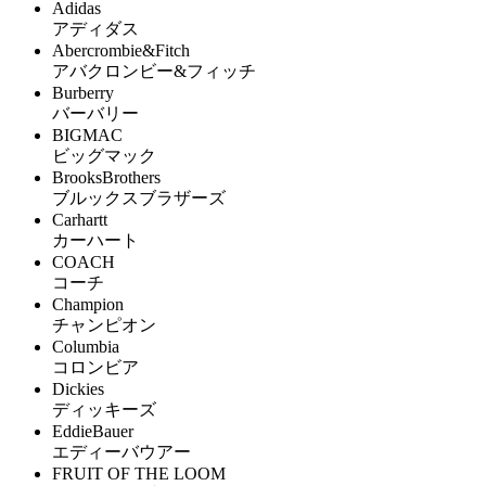
Adidas
アディダス
Abercrombie&Fitch
アバクロンビー&フィッチ
Burberry
バーバリー
BIGMAC
ビッグマック
BrooksBrothers
ブルックスブラザーズ
Carhartt
カーハート
COACH
コーチ
Champion
チャンピオン
Columbia
コロンビア
Dickies
ディッキーズ
EddieBauer
エディーバウアー
FRUIT OF THE LOOM