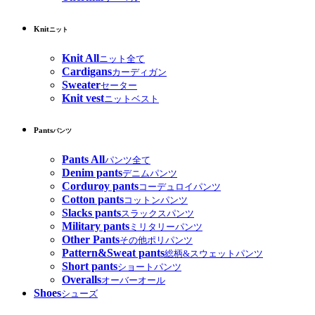
Knit
ニット
Knit All
ニット全て
Cardigans
カーディガン
Sweater
セーター
Knit vest
ニットベスト
Pants
パンツ
Pants All
パンツ全て
Denim pants
デニムパンツ
Corduroy pants
コーデュロイパンツ
Cotton pants
コットンパンツ
Slacks pants
スラックスパンツ
Military pants
ミリタリーパンツ
Other Pants
その他ポリパンツ
Pattern&Sweat pants
総柄&スウェットパンツ
Short pants
ショートパンツ
Overalls
オーバーオール
Shoes
シューズ