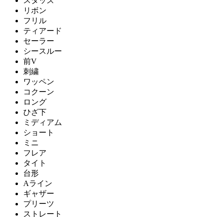
スタッズ
リボン
フリル
ティアード
セーラー
シースルー
前V
刺繍
ワッペン
コクーン
ロング
ひざ下
ミディアム
ショート
ミニ
フレア
タイト
台形
Aライン
ギャザー
プリーツ
ストレート