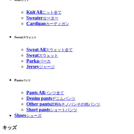
ニット
Knit All
ニット全て
Sweater
セーター
Cardigan
カーディガン
Sweat
スウェット
Sweat All
スウェット全て
Sweat
スウェット
Parka
パーカ
Jersey
ジャージ
Pants
パンツ
Pants All
パンツ全て
Denim pants
デニムパンツ
Other pants
総柄&チノパンその他パンツ
Short pants
ショートパンツ
Shoes
シューズ
キッズ