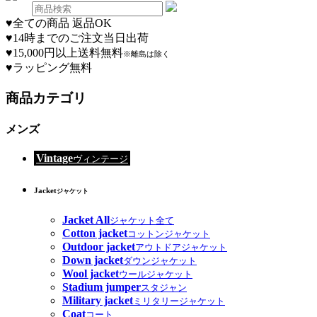
♥
全ての商品 返品OK
♥
14時までのご注文当日出荷
♥
15,000円以上送料無料
※離島は除く
♥
ラッピング無料
商品カテゴリ
メンズ
Vintage
ヴィンテージ
Jacket
ジャケット
Jacket All
ジャケット全て
Cotton jacket
コットンジャケット
Outdoor jacket
アウトドアジャケット
Down jacket
ダウンジャケット
Wool jacket
ウールジャケット
Stadium jumper
スタジャン
Military jacket
ミリタリージャケット
Coat
コート