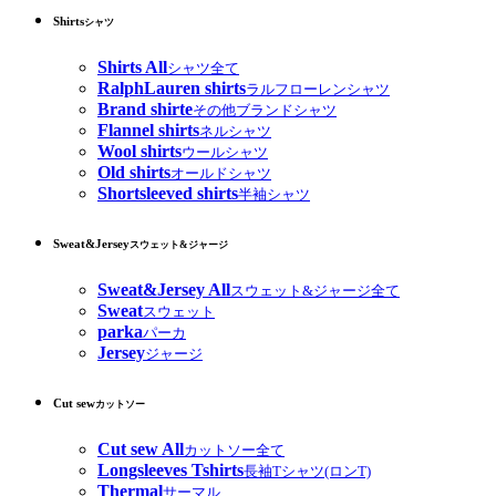
Shirts
シャツ
Shirts All
シャツ全て
RalphLauren shirts
ラルフローレンシャツ
Brand shirte
その他ブランドシャツ
Flannel shirts
ネルシャツ
Wool shirts
ウールシャツ
Old shirts
オールドシャツ
Shortsleeved shirts
半袖シャツ
Sweat&Jersey
スウェット&ジャージ
Sweat&Jersey All
スウェット&ジャージ全て
Sweat
スウェット
parka
パーカ
Jersey
ジャージ
Cut sew
カットソー
Cut sew All
カットソー全て
Longsleeves Tshirts
長袖Tシャツ(ロンT)
Thermal
サーマル