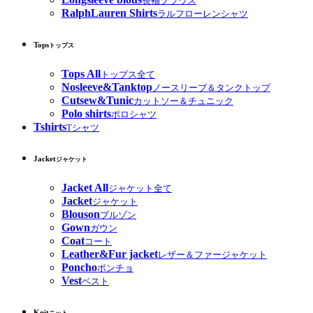
長袖ブラウス
RalphLauren Shirts
ラルフローレンシャツ
Tops
トップス
Tops All
トップス全て
Nosleeve&Tanktop
ノースリーブ＆タンクトップ
Cutsew&Tunic
カットソー＆チュニック
Polo shirts
ポロシャツ
Tshirts
Tシャツ
Jacket
ジャケット
Jacket All
ジャケット全て
Jacket
ジャケット
Blouson
ブルゾン
Gown
ガウン
Coat
コート
Leather&Fur jacket
レザー＆ファージャケット
Poncho
ポンチョ
Vest
ベスト
Knit