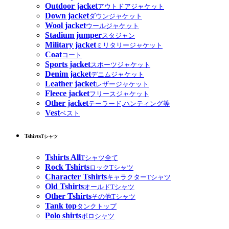
Outdoor jacket
アウトドアジャケット
Down jacket
ダウンジャケット
Wool jacket
ウールジャケット
Stadium jumper
スタジャン
Military jacket
ミリタリージャケット
Coat
コート
Sports jacket
スポーツジャケット
Denim jacket
デニムジャケット
Leather jacket
レザージャケット
Fleece jacket
フリースジャケット
Other jacket
テーラード,ハンティング等
Vest
ベスト
Tshirts
Tシャツ
Tshirts All
Tシャツ全て
Rock Tshirts
ロックTシャツ
Character Tshirts
キャラクターTシャツ
Old Tshirts
オールドTシャツ
Other Tshirts
その他Tシャツ
Tank top
タンクトップ
Polo shirts
ポロシャツ