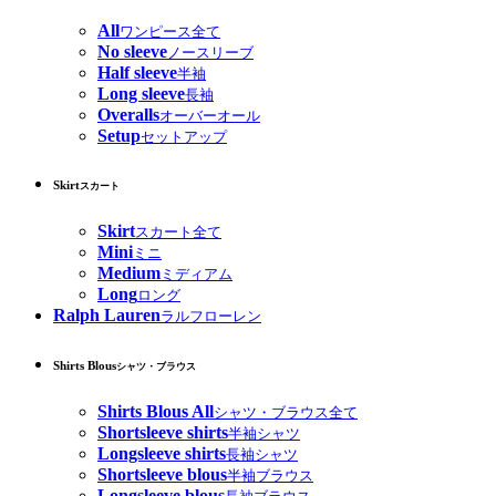
All
ワンピース全て
No sleeve
ノースリーブ
Half sleeve
半袖
Long sleeve
長袖
Overalls
オーバーオール
Setup
セットアップ
Skirt
スカート
Skirt
スカート全て
Mini
ミニ
Medium
ミディアム
Long
ロング
Ralph Lauren
ラルフローレン
Shirts Blous
シャツ・ブラウス
Shirts Blous All
シャツ・ブラウス全て
Shortsleeve shirts
半袖シャツ
Longsleeve shirts
長袖シャツ
Shortsleeve blous
半袖ブラウス
Longsleeve blous