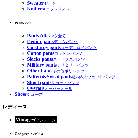
Sweater
セーター
Knit vest
ニットベスト
Pants
パンツ
Pants All
パンツ全て
Denim pants
デニムパンツ
Corduroy pants
コーデュロイパンツ
Cotton pants
コットンパンツ
Slacks pants
スラックスパンツ
Military pants
ミリタリーパンツ
Other Pants
その他ポリパンツ
Pattern&Sweat pants
総柄&スウェットパンツ
Short pants
ショートパンツ
Overalls
オーバーオール
Shoes
シューズ
レディース
Vintage
ヴィンテージ
One piece
ワンピース