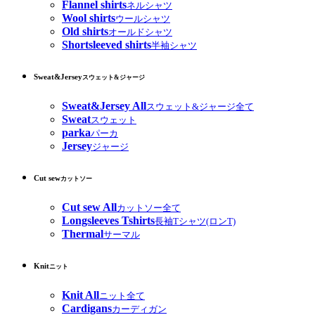
Flannel shirts
ネルシャツ
Wool shirts
ウールシャツ
Old shirts
オールドシャツ
Shortsleeved shirts
半袖シャツ
Sweat&Jersey
スウェット&ジャージ
Sweat&Jersey All
スウェット&ジャージ全て
Sweat
スウェット
parka
パーカ
Jersey
ジャージ
Cut sew
カットソー
Cut sew All
カットソー全て
Longsleeves Tshirts
長袖Tシャツ(ロンT)
Thermal
サーマル
Knit
ニット
Knit All
ニット全て
Cardigans
カーディガン