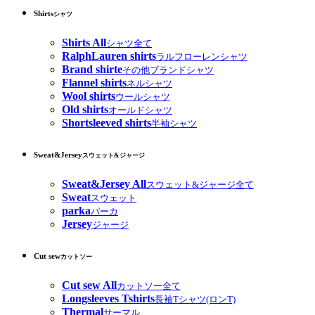
Shirts
シャツ
Shirts All
シャツ全て
RalphLauren shirts
ラルフローレンシャツ
Brand shirte
その他ブランドシャツ
Flannel shirts
ネルシャツ
Wool shirts
ウールシャツ
Old shirts
オールドシャツ
Shortsleeved shirts
半袖シャツ
Sweat&Jersey
スウェット&ジャージ
Sweat&Jersey All
スウェット&ジャージ全て
Sweat
スウェット
parka
パーカ
Jersey
ジャージ
Cut sew
カットソー
Cut sew All
カットソー全て
Longsleeves Tshirts
長袖Tシャツ(ロンT)
Thermal
サーマル