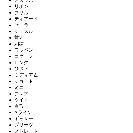
スタッズ
リボン
フリル
ティアード
セーラー
シースルー
前V
刺繍
ワッペン
コクーン
ロング
ひざ下
ミディアム
ショート
ミニ
フレア
タイト
台形
Aライン
ギャザー
プリーツ
ストレート