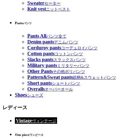
Sweater
セーター
Knit vest
ニットベスト
Pants
パンツ
Pants All
パンツ全て
Denim pants
デニムパンツ
Corduroy pants
コーデュロイパンツ
Cotton pants
コットンパンツ
Slacks pants
スラックスパンツ
Military pants
ミリタリーパンツ
Other Pants
その他ポリパンツ
Pattern&Sweat pants
総柄&スウェットパンツ
Short pants
ショートパンツ
Overalls
オーバーオール
Shoes
シューズ
レディース
Vintage
ヴィンテージ
One piece
ワンピース