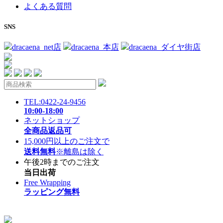
よくある質問
SNS
dracaena_net店
dracaena_本店
dracaena_ダイヤ街店
TEL:0422-24-9456
10:00-18:00
ネットショップ
全商品返品可
15,000円以上のご注文で
送料無料
※離島は除く
午後2時までのご注文
当日出荷
Free Wrapping
ラッピング無料