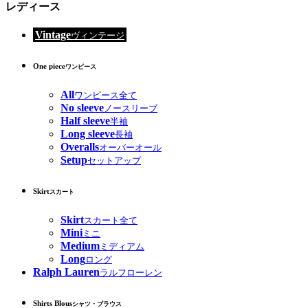
レディース
Vintage
ヴィンテージ
One piece
ワンピース
All
ワンピース全て
No sleeve
ノースリーブ
Half sleeve
半袖
Long sleeve
長袖
Overalls
オーバーオール
Setup
セットアップ
Skirt
スカート
Skirt
スカート全て
Mini
ミニ
Medium
ミディアム
Long
ロング
Ralph Lauren
ラルフローレン
Shirts Blous
シャツ・ブラウス