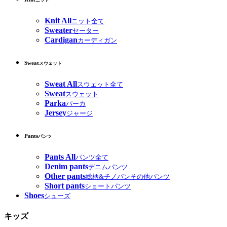
ニット
Knit All
ニット全て
Sweater
セーター
Cardigan
カーディガン
Sweat
スウェット
Sweat All
スウェット全て
Sweat
スウェット
Parka
パーカ
Jersey
ジャージ
Pants
パンツ
Pants All
パンツ全て
Denim pants
デニムパンツ
Other pants
総柄&チノパンその他パンツ
Short pants
ショートパンツ
Shoes
シューズ
キッズ