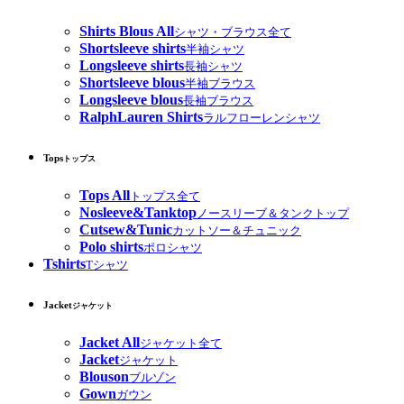
Shirts Blous All
シャツ・ブラウス全て
Shortsleeve shirts
半袖シャツ
Longsleeve shirts
長袖シャツ
Shortsleeve blous
半袖ブラウス
Longsleeve blous
長袖ブラウス
RalphLauren Shirts
ラルフローレンシャツ
Tops
トップス
Tops All
トップス全て
Nosleeve&Tanktop
ノースリーブ＆タンクトップ
Cutsew&Tunic
カットソー＆チュニック
Polo shirts
ポロシャツ
Tshirts
Tシャツ
Jacket
ジャケット
Jacket All
ジャケット全て
Jacket
ジャケット
Blouson
ブルゾン
Gown
ガウン