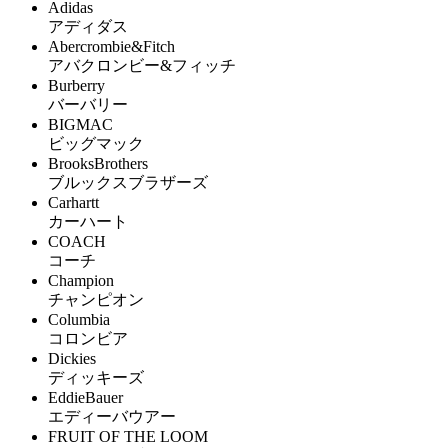
Adidas
アディダス
Abercrombie&Fitch
アバクロンビー&フィッチ
Burberry
バーバリー
BIGMAC
ビッグマック
BrooksBrothers
ブルックスブラザーズ
Carhartt
カーハート
COACH
コーチ
Champion
チャンピオン
Columbia
コロンビア
Dickies
ディッキーズ
EddieBauer
エディーバウアー
FRUIT OF THE LOOM