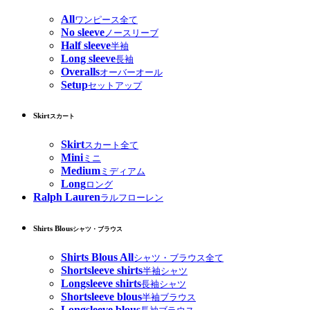
All
ワンピース全て
No sleeve
ノースリーブ
Half sleeve
半袖
Long sleeve
長袖
Overalls
オーバーオール
Setup
セットアップ
Skirt
スカート
Skirt
スカート全て
Mini
ミニ
Medium
ミディアム
Long
ロング
Ralph Lauren
ラルフローレン
Shirts Blous
シャツ・ブラウス
Shirts Blous All
シャツ・ブラウス全て
Shortsleeve shirts
半袖シャツ
Longsleeve shirts
長袖シャツ
Shortsleeve blous
半袖ブラウス
Longsleeve blous