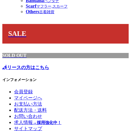
Bandana
バンダナ
Scarf
マフラー,スカーフ
Others
古着雑貨
SALE
SOLD OUT
リースの方はこちら
インフォメーション
会員登録
マイページへ
お支払い方法
配送方法・送料
お問い合わせ
求人情報
→採用強化中！
サイトマップ