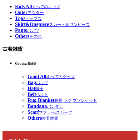
Kids All
すべてのキッズ
Outer
アウター
Tops
トップス
Skirt&Onepiece
スカート＆ワンピース
Pants
パンツ
Others
その他
古着雑貨
Goods
古着雑貨
Good All
すべてのグッズ
Bag
バッグ
Hat
帽子
Belt
ベルト
Rug Blanket
寝具,ラグ,ブランケット
Bandana
バンダナ
Scarf
マフラー,スカーフ
Others
古着雑貨