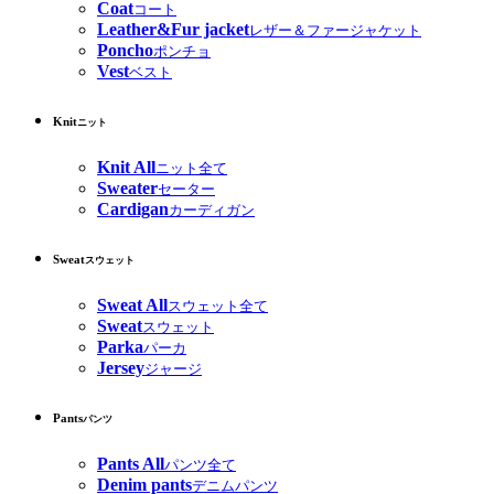
Coat
コート
Leather&Fur jacket
レザー＆ファージャケット
Poncho
ポンチョ
Vest
ベスト
Knit
ニット
Knit All
ニット全て
Sweater
セーター
Cardigan
カーディガン
Sweat
スウェット
Sweat All
スウェット全て
Sweat
スウェット
Parka
パーカ
Jersey
ジャージ
Pants
パンツ
Pants All
パンツ全て
Denim pants
デニムパンツ