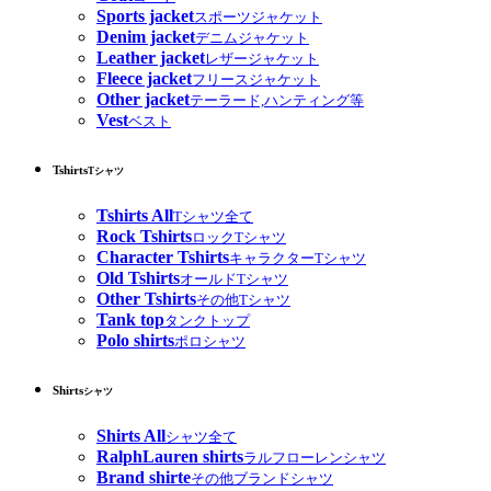
Sports jacket
スポーツジャケット
Denim jacket
デニムジャケット
Leather jacket
レザージャケット
Fleece jacket
フリースジャケット
Other jacket
テーラード,ハンティング等
Vest
ベスト
Tshirts
Tシャツ
Tshirts All
Tシャツ全て
Rock Tshirts
ロックTシャツ
Character Tshirts
キャラクターTシャツ
Old Tshirts
オールドTシャツ
Other Tshirts
その他Tシャツ
Tank top
タンクトップ
Polo shirts
ポロシャツ
Shirts
シャツ
Shirts All
シャツ全て
RalphLauren shirts
ラルフローレンシャツ
Brand shirte
その他ブランドシャツ