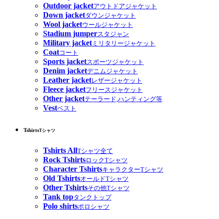
Outdoor jacket
アウトドアジャケット
Down jacket
ダウンジャケット
Wool jacket
ウールジャケット
Stadium jumper
スタジャン
Military jacket
ミリタリージャケット
Coat
コート
Sports jacket
スポーツジャケット
Denim jacket
デニムジャケット
Leather jacket
レザージャケット
Fleece jacket
フリースジャケット
Other jacket
テーラード,ハンティング等
Vest
ベスト
Tshirts
Tシャツ
Tshirts All
Tシャツ全て
Rock Tshirts
ロックTシャツ
Character Tshirts
キャラクターTシャツ
Old Tshirts
オールドTシャツ
Other Tshirts
その他Tシャツ
Tank top
タンクトップ
Polo shirts
ポロシャツ