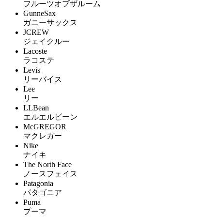
フルーツオブザルーム
GunneSax
ガニーサックス
JCREW
ジェイクルー
Lacoste
ラコステ
Levis
リーバイス
Lee
リー
LLBean
エルエルビーン
McGREGOR
マクレガー
Nike
ナイキ
The North Face
ノースフェイス
Patagonia
パタゴニア
Puma
プーマ