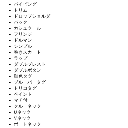
パイピング
トリム
ドロップショルダー
バック
カシュクール
フリンジ
ドルマン
シンプル
巻きスカート
ラップ
ダブルブレスト
ダブルボタン
単色タグ
ブルーバータグ
トリコタグ
ペイント
マチ付
クルーネック
Uネック
Vネック
ボートネック