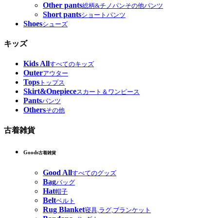
Other pants
総柄&チノパンその他パンツ
Short pants
ショートパンツ
Shoes
シューズ
キッズ
Kids All
すべてのキッズ
Outer
アウター
Tops
トップス
Skirt&Onepiece
スカート＆ワンピース
Pants
パンツ
Others
その他
古着雑貨
Goods
古着雑貨
Good All
すべてのグッズ
Bag
バッグ
Hat
帽子
Belt
ベルト
Rug Blanket
寝具,ラグ,ブランケット