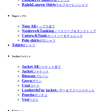
長袖ブラウス
RalphLauren Shirts
ラルフローレンシャツ
Tops
トップス
Tops All
トップス全て
Nosleeve&Tanktop
ノースリーブ＆タンクトップ
Cutsew&Tunic
カットソー＆チュニック
Polo shirts
ポロシャツ
Tshirts
Tシャツ
Jacket
ジャケット
Jacket All
ジャケット全て
Jacket
ジャケット
Blouson
ブルゾン
Gown
ガウン
Coat
コート
Leather&Fur jacket
レザー＆ファージャケット
Poncho
ポンチョ
Vest
ベスト
Knit