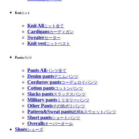
Knit
ニット
Knit All
ニット全て
Cardigans
カーディガン
Sweater
セーター
Knit vest
ニットベスト
Pants
パンツ
Pants All
パンツ全て
Denim pants
デニムパンツ
Corduroy pants
コーデュロイパンツ
Cotton pants
コットンパンツ
Slacks pants
スラックスパンツ
Military pants
ミリタリーパンツ
Other Pants
その他ポリパンツ
Pattern&Sweat pants
総柄&スウェットパンツ
Short pants
ショートパンツ
Overalls
オーバーオール
Shoes
シューズ