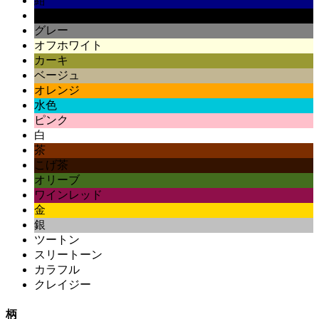
紺
黒
グレー
オフホワイト
カーキ
ベージュ
オレンジ
水色
ピンク
白
茶
こげ茶
オリーブ
ワインレッド
金
銀
ツートン
スリートーン
カラフル
クレイジー
柄