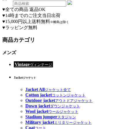
♥
全ての商品 返品OK
♥
14時までのご注文当日出荷
♥
15,000円以上送料無料
※離島は除く
♥
ラッピング無料
商品カテゴリ
メンズ
Vintage
ヴィンテージ
Jacket
ジャケット
Jacket All
ジャケット全て
Cotton jacket
コットンジャケット
Outdoor jacket
アウトドアジャケット
Down jacket
ダウンジャケット
Wool jacket
ウールジャケット
Stadium jumper
スタジャン
Military jacket
ミリタリージャケット
Coat
コート