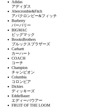
Adidas
アディダス
Abercrombie&Fitch
アバクロンビー&フィッチ
Burberry
バーバリー
BIGMAC
ビッグマック
BrooksBrothers
ブルックスブラザーズ
Carhartt
カーハート
COACH
コーチ
Champion
チャンピオン
Columbia
コロンビア
Dickies
ディッキーズ
EddieBauer
エディーバウアー
FRUIT OF THE LOOM