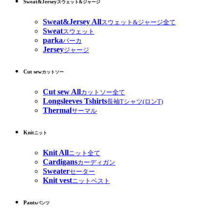
Sweat&Jersey
スウェット&ジャージ
Sweat&Jersey All
スウェット&ジャージ全て
Sweat
スウェット
parka
パーカ
Jersey
ジャージ
Cut sew
カットソー
Cut sew All
カットソー全て
Longsleeves Tshirts
長袖Tシャツ(ロンT)
Thermal
サーマル
Knit
ニット
Knit All
ニット全て
Cardigans
カーディガン
Sweater
セーター
Knit vest
ニットベスト
Pants
パンツ