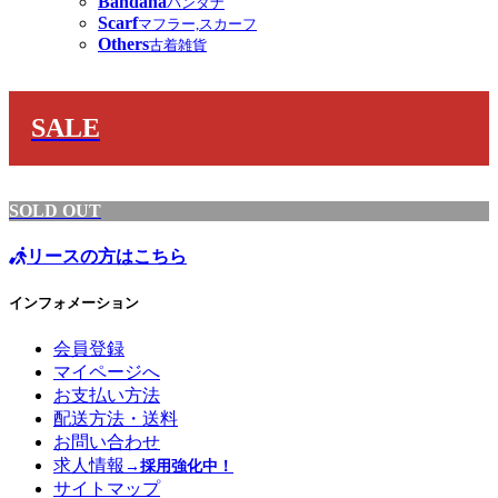
Bandana
バンダナ
Scarf
マフラー,スカーフ
Others
古着雑貨
SALE
SOLD OUT
リースの方はこちら
インフォメーション
会員登録
マイページへ
お支払い方法
配送方法・送料
お問い合わせ
求人情報
→採用強化中！
サイトマップ