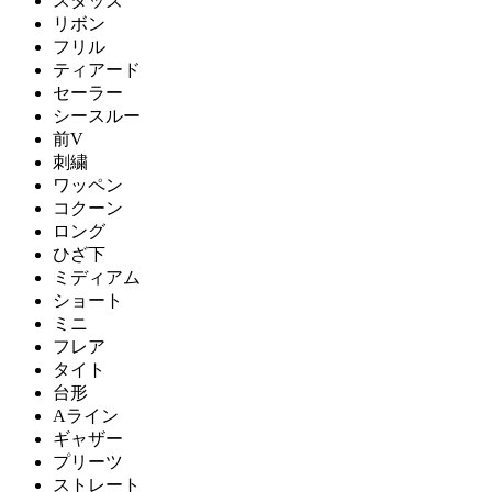
スタッズ
リボン
フリル
ティアード
セーラー
シースルー
前V
刺繍
ワッペン
コクーン
ロング
ひざ下
ミディアム
ショート
ミニ
フレア
タイト
台形
Aライン
ギャザー
プリーツ
ストレート