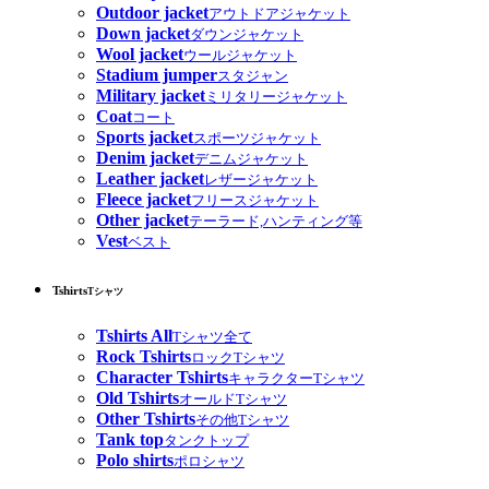
Outdoor jacket
アウトドアジャケット
Down jacket
ダウンジャケット
Wool jacket
ウールジャケット
Stadium jumper
スタジャン
Military jacket
ミリタリージャケット
Coat
コート
Sports jacket
スポーツジャケット
Denim jacket
デニムジャケット
Leather jacket
レザージャケット
Fleece jacket
フリースジャケット
Other jacket
テーラード,ハンティング等
Vest
ベスト
Tshirts
Tシャツ
Tshirts All
Tシャツ全て
Rock Tshirts
ロックTシャツ
Character Tshirts
キャラクターTシャツ
Old Tshirts
オールドTシャツ
Other Tshirts
その他Tシャツ
Tank top
タンクトップ
Polo shirts
ポロシャツ