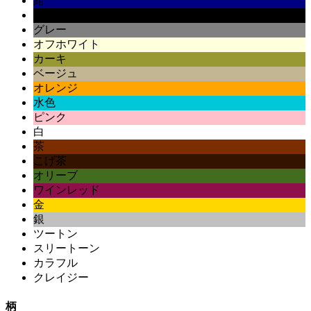
紺
黒
グレー
オフホワイト
カーキ
ベージュ
オレンジ
水色
ピンク
白
茶
こげ茶
オリーブ
ワインレッド
金
銀
ツートン
スリートーン
カラフル
クレイジー
柄