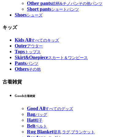
Other pants
総柄&チノパンその他パンツ
Short pants
ショートパンツ
Shoes
シューズ
キッズ
Kids All
すべてのキッズ
Outer
アウター
Tops
トップス
Skirt&Onepiece
スカート＆ワンピース
Pants
パンツ
Others
その他
古着雑貨
Goods
古着雑貨
Good All
すべてのグッズ
Bag
バッグ
Hat
帽子
Belt
ベルト
Rug Blanket
寝具,ラグ,ブランケット