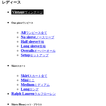
レディース
Vintage
ヴィンテージ
One piece
ワンピース
All
ワンピース全て
No sleeve
ノースリーブ
Half sleeve
半袖
Long sleeve
長袖
Overalls
オーバーオール
Setup
セットアップ
Skirt
スカート
Skirt
スカート全て
Mini
ミニ
Medium
ミディアム
Long
ロング
Ralph Lauren
ラルフローレン
Shirts Blous
シャツ・ブラウス