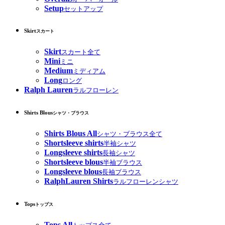
Setup
セットアップ
Skirt
スカート
Skirt
スカート全て
Mini
ミニ
Medium
ミディアム
Long
ロング
Ralph Lauren
ラルフローレン
Shirts Blous
シャツ・ブラウス
Shirts Blous All
シャツ・ブラウス全て
Shortsleeve shirts
半袖シャツ
Longsleeve shirts
長袖シャツ
Shortsleeve blous
半袖ブラウス
Longsleeve blous
長袖ブラウス
RalphLauren Shirts
ラルフローレンシャツ
Tops
トップス
Tops All