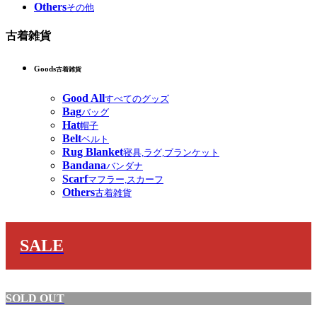
Others
その他
古着雑貨
Goods
古着雑貨
Good All
すべてのグッズ
Bag
バッグ
Hat
帽子
Belt
ベルト
Rug Blanket
寝具,ラグ,ブランケット
Bandana
バンダナ
Scarf
マフラー,スカーフ
Others
古着雑貨
SALE
SOLD OUT