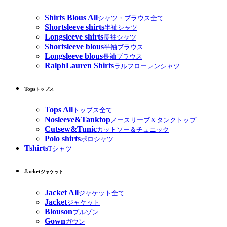
Shirts Blous All
シャツ・ブラウス全て
Shortsleeve shirts
半袖シャツ
Longsleeve shirts
長袖シャツ
Shortsleeve blous
半袖ブラウス
Longsleeve blous
長袖ブラウス
RalphLauren Shirts
ラルフローレンシャツ
Tops
トップス
Tops All
トップス全て
Nosleeve&Tanktop
ノースリーブ＆タンクトップ
Cutsew&Tunic
カットソー＆チュニック
Polo shirts
ポロシャツ
Tshirts
Tシャツ
Jacket
ジャケット
Jacket All
ジャケット全て
Jacket
ジャケット
Blouson
ブルゾン
Gown
ガウン