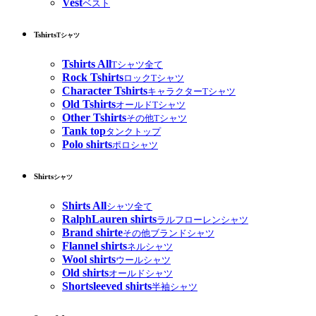
Vest
ベスト
Tshirts
Tシャツ
Tshirts All
Tシャツ全て
Rock Tshirts
ロックTシャツ
Character Tshirts
キャラクターTシャツ
Old Tshirts
オールドTシャツ
Other Tshirts
その他Tシャツ
Tank top
タンクトップ
Polo shirts
ポロシャツ
Shirts
シャツ
Shirts All
シャツ全て
RalphLauren shirts
ラルフローレンシャツ
Brand shirte
その他ブランドシャツ
Flannel shirts
ネルシャツ
Wool shirts
ウールシャツ
Old shirts
オールドシャツ
Shortsleeved shirts
半袖シャツ