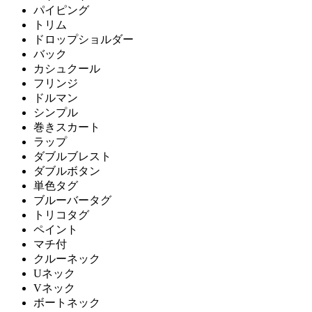
パイピング
トリム
ドロップショルダー
バック
カシュクール
フリンジ
ドルマン
シンプル
巻きスカート
ラップ
ダブルブレスト
ダブルボタン
単色タグ
ブルーバータグ
トリコタグ
ペイント
マチ付
クルーネック
Uネック
Vネック
ボートネック