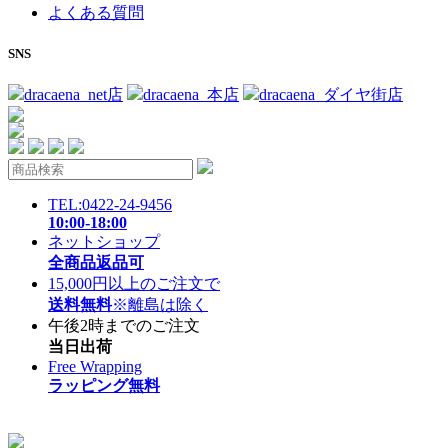
よくある質問
SNS
dracaena_net店
dracaena_本店
dracaena_ダイヤ街店
TEL:0422-24-9456
10:00-18:00
ネットショップ
全商品返品可
15,000円以上のご注文で
送料無料
※離島は除く
午後2時までのご注文
当日出荷
Free Wrapping
ラッピング無料