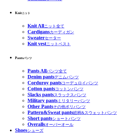
Knit
ニット
Knit All
ニット全て
Cardigans
カーディガン
Sweater
セーター
Knit vest
ニットベスト
Pants
パンツ
Pants All
パンツ全て
Denim pants
デニムパンツ
Corduroy pants
コーデュロイパンツ
Cotton pants
コットンパンツ
Slacks pants
スラックスパンツ
Military pants
ミリタリーパンツ
Other Pants
その他ポリパンツ
Pattern&Sweat pants
総柄&スウェットパンツ
Short pants
ショートパンツ
Overalls
オーバーオール
Shoes
シューズ