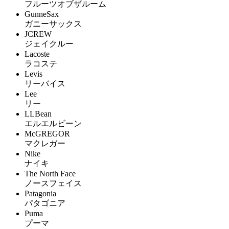
フルーツオブザルーム
GunneSax
ガニーサックス
JCREW
ジェイクルー
Lacoste
ラコステ
Levis
リーバイス
Lee
リー
LLBean
エルエルビーン
McGREGOR
マクレガー
Nike
ナイキ
The North Face
ノースフェイス
Patagonia
パタゴニア
Puma
プーマ