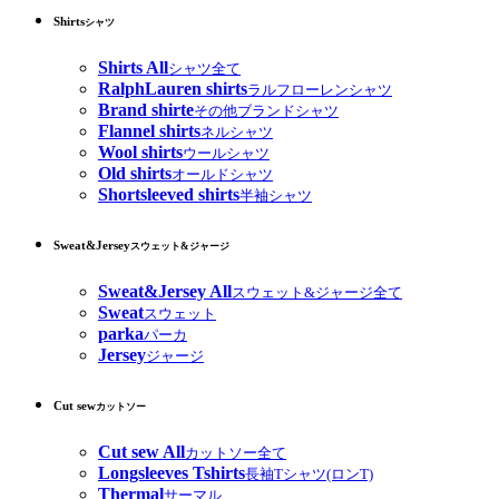
Shirts
シャツ
Shirts All
シャツ全て
RalphLauren shirts
ラルフローレンシャツ
Brand shirte
その他ブランドシャツ
Flannel shirts
ネルシャツ
Wool shirts
ウールシャツ
Old shirts
オールドシャツ
Shortsleeved shirts
半袖シャツ
Sweat&Jersey
スウェット&ジャージ
Sweat&Jersey All
スウェット&ジャージ全て
Sweat
スウェット
parka
パーカ
Jersey
ジャージ
Cut sew
カットソー
Cut sew All
カットソー全て
Longsleeves Tshirts
長袖Tシャツ(ロンT)
Thermal
サーマル