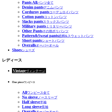
Pants All
パンツ全て
Denim pants
デニムパンツ
Corduroy pants
コーデュロイパンツ
Cotton pants
コットンパンツ
Slacks pants
スラックスパンツ
Military pants
ミリタリーパンツ
Other Pants
その他ポリパンツ
Pattern&Sweat pants
総柄&スウェットパンツ
Short pants
ショートパンツ
Overalls
オーバーオール
Shoes
シューズ
レディース
Vintage
ヴィンテージ
One piece
ワンピース
All
ワンピース全て
No sleeve
ノースリーブ
Half sleeve
半袖
Long sleeve
長袖
Overalls
オーバーオール