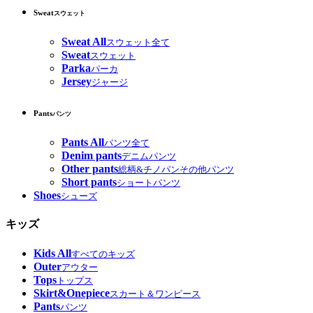
Sweat
スウェット
Sweat All
スウェット全て
Sweat
スウェット
Parka
パーカ
Jersey
ジャージ
Pants
パンツ
Pants All
パンツ全て
Denim pants
デニムパンツ
Other pants
総柄&チノパンその他パンツ
Short pants
ショートパンツ
Shoes
シューズ
キッズ
Kids All
すべてのキッズ
Outer
アウター
Tops
トップス
Skirt&Onepiece
スカート＆ワンピース
Pants
パンツ