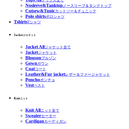
トップス全て
Nosleeve&Tanktop
ノースリーブ＆タンクトップ
Cutsew&Tunic
カットソー＆チュニック
Polo shirts
ポロシャツ
Tshirts
Tシャツ
Jacket
ジャケット
Jacket All
ジャケット全て
Jacket
ジャケット
Blouson
ブルゾン
Gown
ガウン
Coat
コート
Leather&Fur jacket
レザー＆ファージャケット
Poncho
ポンチョ
Vest
ベスト
Knit
ニット
Knit All
ニット全て
Sweater
セーター
Cardigan
カーディガン