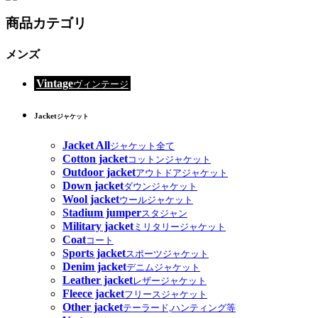
商品カテゴリ
メンズ
Vintage
ヴィンテージ
Jacket
ジャケット
Jacket All
ジャケット全て
Cotton jacket
コットンジャケット
Outdoor jacket
アウトドアジャケット
Down jacket
ダウンジャケット
Wool jacket
ウールジャケット
Stadium jumper
スタジャン
Military jacket
ミリタリージャケット
Coat
コート
Sports jacket
スポーツジャケット
Denim jacket
デニムジャケット
Leather jacket
レザージャケット
Fleece jacket
フリースジャケット
Other jacket
テーラード,ハンティング等