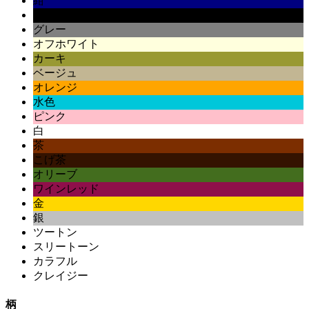
紺
黒
グレー
オフホワイト
カーキ
ベージュ
オレンジ
水色
ピンク
白
茶
こげ茶
オリーブ
ワインレッド
金
銀
ツートン
スリートーン
カラフル
クレイジー
柄