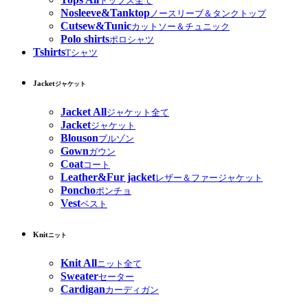
トップス全て
Nosleeve&Tanktop
ノースリーブ＆タンクトップ
Cutsew&Tunic
カットソー＆チュニック
Polo shirts
ポロシャツ
Tshirts
Tシャツ
Jacket
ジャケット
Jacket All
ジャケット全て
Jacket
ジャケット
Blouson
ブルゾン
Gown
ガウン
Coat
コート
Leather&Fur jacket
レザー＆ファージャケット
Poncho
ポンチョ
Vest
ベスト
Knit
ニット
Knit All
ニット全て
Sweater
セーター
Cardigan
カーディガン