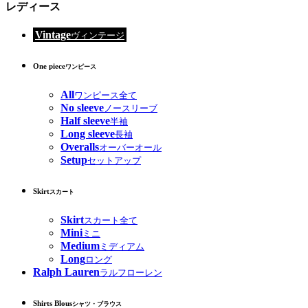
レディース
Vintage
ヴィンテージ
One piece
ワンピース
All
ワンピース全て
No sleeve
ノースリーブ
Half sleeve
半袖
Long sleeve
長袖
Overalls
オーバーオール
Setup
セットアップ
Skirt
スカート
Skirt
スカート全て
Mini
ミニ
Medium
ミディアム
Long
ロング
Ralph Lauren
ラルフローレン
Shirts Blous
シャツ・ブラウス