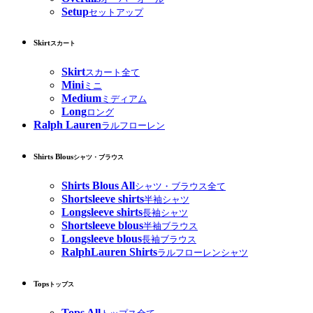
Setup
セットアップ
Skirt
スカート
Skirt
スカート全て
Mini
ミニ
Medium
ミディアム
Long
ロング
Ralph Lauren
ラルフローレン
Shirts Blous
シャツ・ブラウス
Shirts Blous All
シャツ・ブラウス全て
Shortsleeve shirts
半袖シャツ
Longsleeve shirts
長袖シャツ
Shortsleeve blous
半袖ブラウス
Longsleeve blous
長袖ブラウス
RalphLauren Shirts
ラルフローレンシャツ
Tops
トップス
Tops All