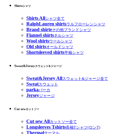
Shirts
シャツ
Shirts All
シャツ全て
RalphLauren shirts
ラルフローレンシャツ
Brand shirte
その他ブランドシャツ
Flannel shirts
ネルシャツ
Wool shirts
ウールシャツ
Old shirts
オールドシャツ
Shortsleeved shirts
半袖シャツ
Sweat&Jersey
スウェット&ジャージ
Sweat&Jersey All
スウェット&ジャージ全て
Sweat
スウェット
parka
パーカ
Jersey
ジャージ
Cut sew
カットソー
Cut sew All
カットソー全て
Longsleeves Tshirts
長袖Tシャツ(ロンT)
Thermal
サーマル