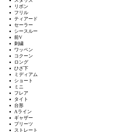
スタッズ
リボン
フリル
ティアード
セーラー
シースルー
前V
刺繍
ワッペン
コクーン
ロング
ひざ下
ミディアム
ショート
ミニ
フレア
タイト
台形
Aライン
ギャザー
プリーツ
ストレート