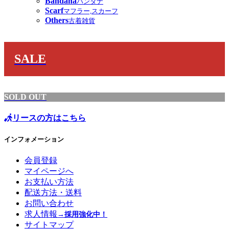
Bandana
バンダナ
Scarf
マフラー,スカーフ
Others
古着雑貨
SALE
SOLD OUT
リースの方はこちら
インフォメーション
会員登録
マイページへ
お支払い方法
配送方法・送料
お問い合わせ
求人情報
→採用強化中！
サイトマップ