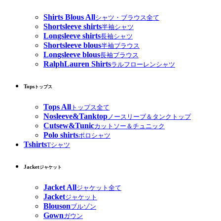
Shirts Blous All
シャツ・ブラウス全て
Shortsleeve shirts
半袖シャツ
Longsleeve shirts
長袖シャツ
Shortsleeve blous
半袖ブラウス
Longsleeve blous
長袖ブラウス
RalphLauren Shirts
ラルフローレンシャツ
Tops
トップス
Tops All
トップス全て
Nosleeve&Tanktop
ノースリーブ＆タンクトップ
Cutsew&Tunic
カットソー＆チュニック
Polo shirts
ポロシャツ
Tshirts
Tシャツ
Jacket
ジャケット
Jacket All
ジャケット全て
Jacket
ジャケット
Blouson
ブルゾン
Gown
ガウン