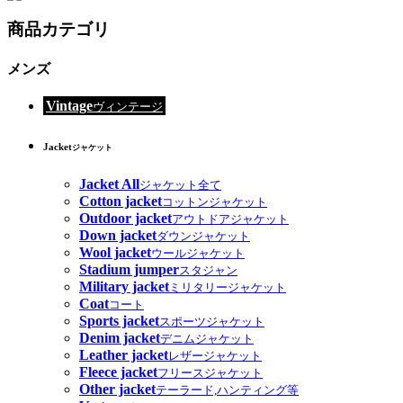
商品カテゴリ
メンズ
Vintage
ヴィンテージ
Jacket
ジャケット
Jacket All
ジャケット全て
Cotton jacket
コットンジャケット
Outdoor jacket
アウトドアジャケット
Down jacket
ダウンジャケット
Wool jacket
ウールジャケット
Stadium jumper
スタジャン
Military jacket
ミリタリージャケット
Coat
コート
Sports jacket
スポーツジャケット
Denim jacket
デニムジャケット
Leather jacket
レザージャケット
Fleece jacket
フリースジャケット
Other jacket
テーラード,ハンティング等