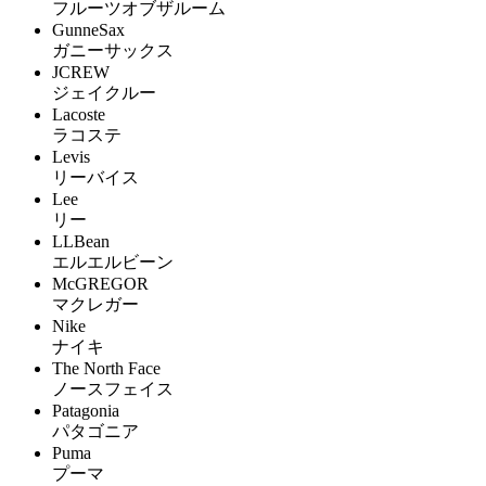
フルーツオブザルーム
GunneSax
ガニーサックス
JCREW
ジェイクルー
Lacoste
ラコステ
Levis
リーバイス
Lee
リー
LLBean
エルエルビーン
McGREGOR
マクレガー
Nike
ナイキ
The North Face
ノースフェイス
Patagonia
パタゴニア
Puma
プーマ