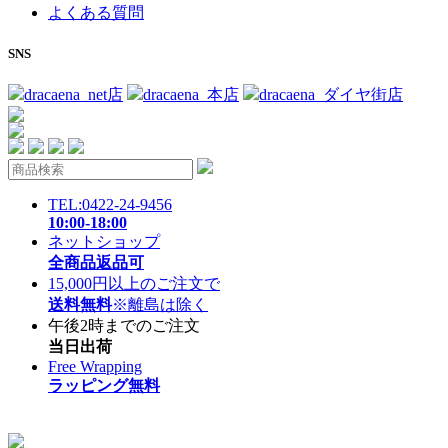
よくある質問
SNS
dracaena_net店
dracaena_本店
dracaena_ダイヤ街店
TEL:0422-24-9456
10:00-18:00
ネットショップ
全商品返品可
15,000円以上のご注文で
送料無料
※離島は除く
午後2時までのご注文
当日出荷
Free Wrapping
ラッピング無料