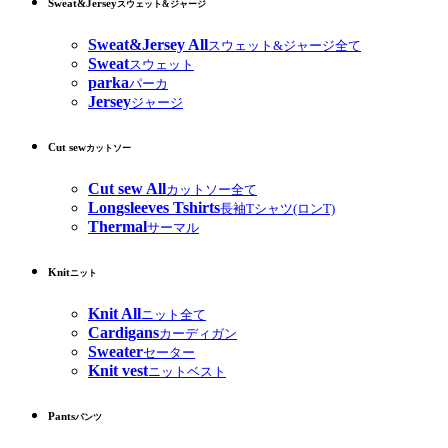
Sweat&Jersey
スウェット&ジャージ
Sweat&Jersey All
スウェット&ジャージ全て
Sweat
スウェット
parka
パーカ
Jersey
ジャージ
Cut sew
カットソー
Cut sew All
カットソー全て
Longsleeves Tshirts
長袖Tシャツ(ロンT)
Thermal
サーマル
Knit
ニット
Knit All
ニット全て
Cardigans
カーディガン
Sweater
セーター
Knit vest
ニットベスト
Pants
パンツ