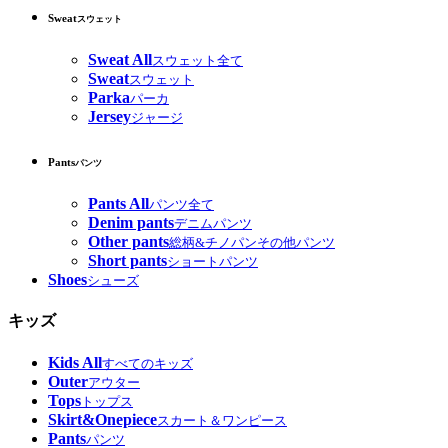
Sweat
スウェット
Sweat All
スウェット全て
Sweat
スウェット
Parka
パーカ
Jersey
ジャージ
Pants
パンツ
Pants All
パンツ全て
Denim pants
デニムパンツ
Other pants
総柄&チノパンその他パンツ
Short pants
ショートパンツ
Shoes
シューズ
キッズ
Kids All
すべてのキッズ
Outer
アウター
Tops
トップス
Skirt&Onepiece
スカート＆ワンピース
Pants
パンツ