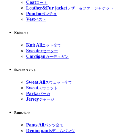
Coat
コート
Leather&Fur jacket
レザー＆ファージャケット
Poncho
ポンチョ
Vest
ベスト
Knit
ニット
Knit All
ニット全て
Sweater
セーター
Cardigan
カーディガン
Sweat
スウェット
Sweat All
スウェット全て
Sweat
スウェット
Parka
パーカ
Jersey
ジャージ
Pants
パンツ
Pants All
パンツ全て
Denim pants
デニムパンツ