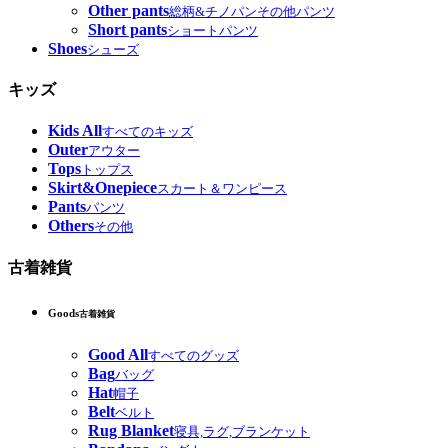
Other pants
総柄&チノパンその他パンツ
Short pants
ショートパンツ
Shoes
シューズ
キッズ
Kids All
すべてのキッズ
Outer
アウター
Tops
トップス
Skirt&Onepiece
スカート＆ワンピース
Pants
パンツ
Others
その他
古着雑貨
Goods
古着雑貨
Good All
すべてのグッズ
Bag
バッグ
Hat
帽子
Belt
ベルト
Rug Blanket
寝具,ラグ,ブランケット