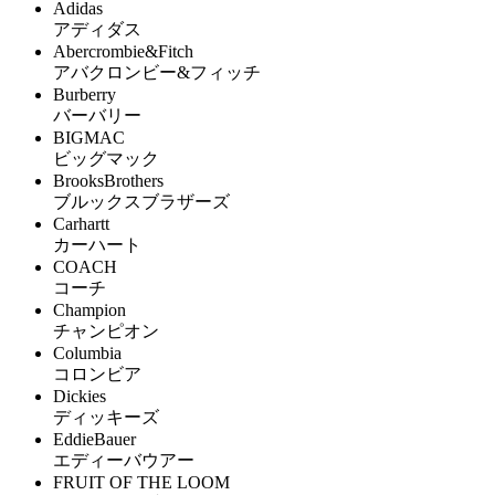
Adidas
アディダス
Abercrombie&Fitch
アバクロンビー&フィッチ
Burberry
バーバリー
BIGMAC
ビッグマック
BrooksBrothers
ブルックスブラザーズ
Carhartt
カーハート
COACH
コーチ
Champion
チャンピオン
Columbia
コロンビア
Dickies
ディッキーズ
EddieBauer
エディーバウアー
FRUIT OF THE LOOM