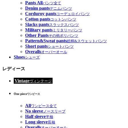
Pants All
パンツ全て
Denim pants
デニムパンツ
Corduroy pants
コーデュロイパンツ
Cotton pants
コットンパンツ
Slacks pants
スラックスパンツ
Military pants
ミリタリーパンツ
Other Pants
その他ポリパンツ
Pattern&Sweat pants
総柄&スウェットパンツ
Short pants
ショートパンツ
Overalls
オーバーオール
Shoes
シューズ
レディース
Vintage
ヴィンテージ
One piece
ワンピース
All
ワンピース全て
No sleeve
ノースリーブ
Half sleeve
半袖
Long sleeve
長袖
Overalls
オーバーオール