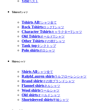
Vest
ベスト
Tshirts
Tシャツ
Tshirts All
Tシャツ全て
Rock Tshirts
ロックTシャツ
Character Tshirts
キャラクターTシャツ
Old Tshirts
オールドTシャツ
Other Tshirts
その他Tシャツ
Tank top
タンクトップ
Polo shirts
ポロシャツ
Shirts
シャツ
Shirts All
シャツ全て
RalphLauren shirts
ラルフローレンシャツ
Brand shirte
その他ブランドシャツ
Flannel shirts
ネルシャツ
Wool shirts
ウールシャツ
Old shirts
オールドシャツ
Shortsleeved shirts
半袖シャツ