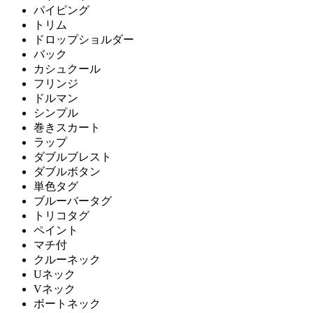
パイピング
トリム
ドロップショルダー
バック
カシュクール
フリンジ
ドルマン
シンプル
巻きスカート
ラップ
ダブルブレスト
ダブルボタン
単色タグ
ブルーバータグ
トリコタグ
ペイント
マチ付
クルーネック
Uネック
Vネック
ボートネック