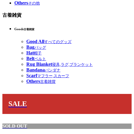
Others
その他
古着雑貨
Goods
古着雑貨
Good All
すべてのグッズ
Bag
バッグ
Hat
帽子
Belt
ベルト
Rug Blanket
寝具,ラグ,ブランケット
Bandana
バンダナ
Scarf
マフラー,スカーフ
Others
古着雑貨
SALE
SOLD OUT