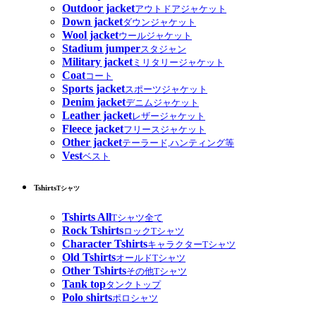
Outdoor jacket
アウトドアジャケット
Down jacket
ダウンジャケット
Wool jacket
ウールジャケット
Stadium jumper
スタジャン
Military jacket
ミリタリージャケット
Coat
コート
Sports jacket
スポーツジャケット
Denim jacket
デニムジャケット
Leather jacket
レザージャケット
Fleece jacket
フリースジャケット
Other jacket
テーラード,ハンティング等
Vest
ベスト
Tshirts
Tシャツ
Tshirts All
Tシャツ全て
Rock Tshirts
ロックTシャツ
Character Tshirts
キャラクターTシャツ
Old Tshirts
オールドTシャツ
Other Tshirts
その他Tシャツ
Tank top
タンクトップ
Polo shirts
ポロシャツ