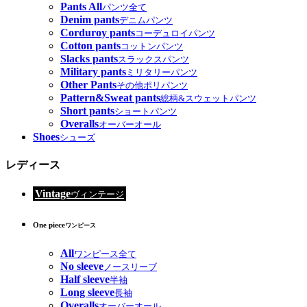
Pants All
パンツ全て
Denim pants
デニムパンツ
Corduroy pants
コーデュロイパンツ
Cotton pants
コットンパンツ
Slacks pants
スラックスパンツ
Military pants
ミリタリーパンツ
Other Pants
その他ポリパンツ
Pattern&Sweat pants
総柄&スウェットパンツ
Short pants
ショートパンツ
Overalls
オーバーオール
Shoes
シューズ
レディース
Vintage
ヴィンテージ
One piece
ワンピース
All
ワンピース全て
No sleeve
ノースリーブ
Half sleeve
半袖
Long sleeve
長袖
Overalls
オーバーオール