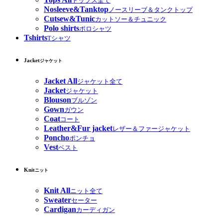
トップス全て
Nosleeve&Tanktop
ノースリーブ＆タンクトップ
Cutsew&Tunic
カットソー＆チュニック
Polo shirts
ポロシャツ
Tshirts
Tシャツ
Jacket
ジャケット
Jacket All
ジャケット全て
Jacket
ジャケット
Blouson
ブルゾン
Gown
ガウン
Coat
コート
Leather&Fur jacket
レザー＆ファージャケット
Poncho
ポンチョ
Vest
ベスト
Knit
ニット
Knit All
ニット全て
Sweater
セーター
Cardigan
カーディガン