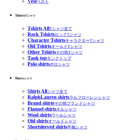
Vest
ベスト
Tshirts
Tシャツ
Tshirts All
Tシャツ全て
Rock Tshirts
ロックTシャツ
Character Tshirts
キャラクターTシャツ
Old Tshirts
オールドTシャツ
Other Tshirts
その他Tシャツ
Tank top
タンクトップ
Polo shirts
ポロシャツ
Shirts
シャツ
Shirts All
シャツ全て
RalphLauren shirts
ラルフローレンシャツ
Brand shirte
その他ブランドシャツ
Flannel shirts
ネルシャツ
Wool shirts
ウールシャツ
Old shirts
オールドシャツ
Shortsleeved shirts
半袖シャツ