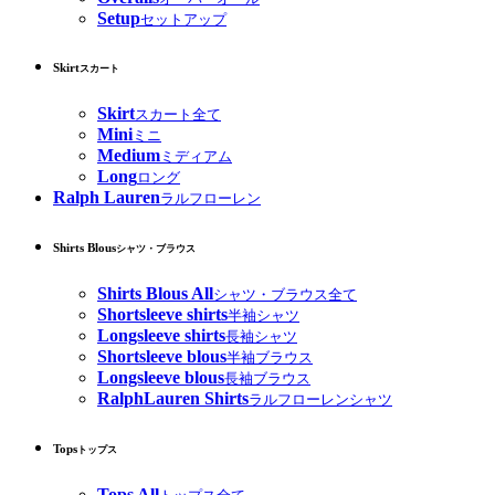
Setup
セットアップ
Skirt
スカート
Skirt
スカート全て
Mini
ミニ
Medium
ミディアム
Long
ロング
Ralph Lauren
ラルフローレン
Shirts Blous
シャツ・ブラウス
Shirts Blous All
シャツ・ブラウス全て
Shortsleeve shirts
半袖シャツ
Longsleeve shirts
長袖シャツ
Shortsleeve blous
半袖ブラウス
Longsleeve blous
長袖ブラウス
RalphLauren Shirts
ラルフローレンシャツ
Tops
トップス
Tops All