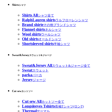
Shirts
シャツ
Shirts All
シャツ全て
RalphLauren shirts
ラルフローレンシャツ
Brand shirte
その他ブランドシャツ
Flannel shirts
ネルシャツ
Wool shirts
ウールシャツ
Old shirts
オールドシャツ
Shortsleeved shirts
半袖シャツ
Sweat&Jersey
スウェット&ジャージ
Sweat&Jersey All
スウェット&ジャージ全て
Sweat
スウェット
parka
パーカ
Jersey
ジャージ
Cut sew
カットソー
Cut sew All
カットソー全て
Longsleeves Tshirts
長袖Tシャツ(ロンT)
Thermal
サーマル