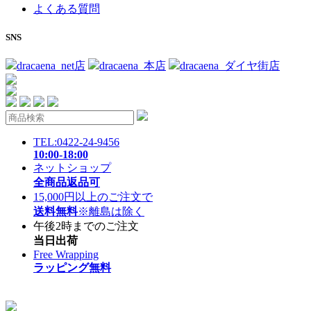
よくある質問
SNS
dracaena_net店
dracaena_本店
dracaena_ダイヤ街店
TEL:0422-24-9456
10:00-18:00
ネットショップ
全商品返品可
15,000円以上のご注文で
送料無料
※離島は除く
午後2時までのご注文
当日出荷
Free Wrapping
ラッピング無料