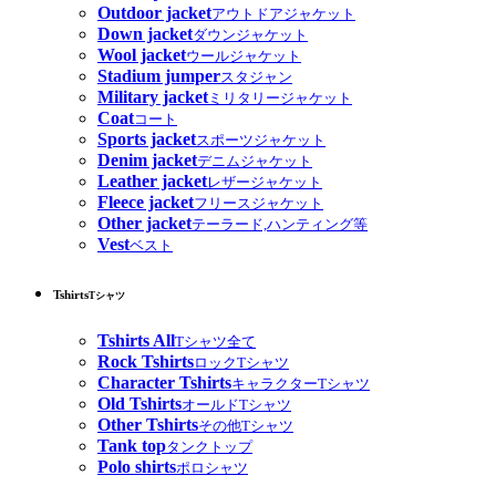
Outdoor jacket
アウトドアジャケット
Down jacket
ダウンジャケット
Wool jacket
ウールジャケット
Stadium jumper
スタジャン
Military jacket
ミリタリージャケット
Coat
コート
Sports jacket
スポーツジャケット
Denim jacket
デニムジャケット
Leather jacket
レザージャケット
Fleece jacket
フリースジャケット
Other jacket
テーラード,ハンティング等
Vest
ベスト
Tshirts
Tシャツ
Tshirts All
Tシャツ全て
Rock Tshirts
ロックTシャツ
Character Tshirts
キャラクターTシャツ
Old Tshirts
オールドTシャツ
Other Tshirts
その他Tシャツ
Tank top
タンクトップ
Polo shirts
ポロシャツ