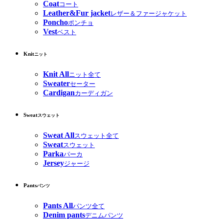
Coat
コート
Leather&Fur jacket
レザー＆ファージャケット
Poncho
ポンチョ
Vest
ベスト
Knit
ニット
Knit All
ニット全て
Sweater
セーター
Cardigan
カーディガン
Sweat
スウェット
Sweat All
スウェット全て
Sweat
スウェット
Parka
パーカ
Jersey
ジャージ
Pants
パンツ
Pants All
パンツ全て
Denim pants
デニムパンツ