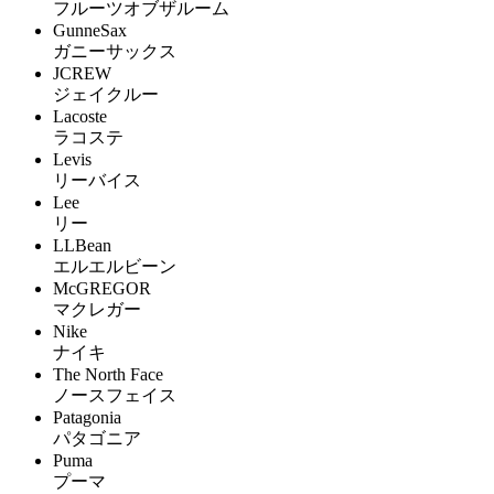
フルーツオブザルーム
GunneSax
ガニーサックス
JCREW
ジェイクルー
Lacoste
ラコステ
Levis
リーバイス
Lee
リー
LLBean
エルエルビーン
McGREGOR
マクレガー
Nike
ナイキ
The North Face
ノースフェイス
Patagonia
パタゴニア
Puma
プーマ