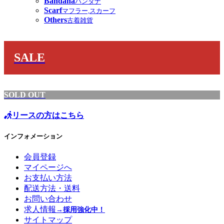
Bandana
バンダナ
Scarf
マフラー,スカーフ
Others
古着雑貨
SALE
SOLD OUT
リースの方はこちら
インフォメーション
会員登録
マイページへ
お支払い方法
配送方法・送料
お問い合わせ
求人情報
→採用強化中！
サイトマップ