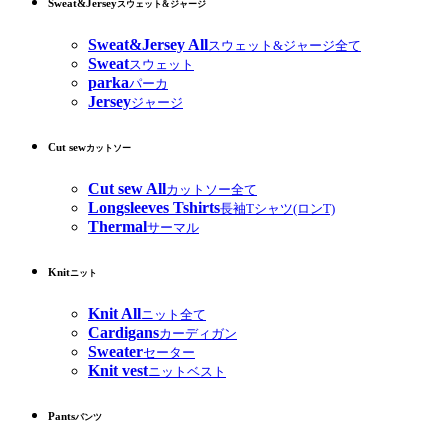
Sweat&Jersey
スウェット&ジャージ
Sweat&Jersey All
スウェット&ジャージ全て
Sweat
スウェット
parka
パーカ
Jersey
ジャージ
Cut sew
カットソー
Cut sew All
カットソー全て
Longsleeves Tshirts
長袖Tシャツ(ロンT)
Thermal
サーマル
Knit
ニット
Knit All
ニット全て
Cardigans
カーディガン
Sweater
セーター
Knit vest
ニットベスト
Pants
パンツ