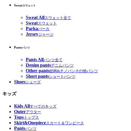
Sweat
スウェット
Sweat All
スウェット全て
Sweat
スウェット
Parka
パーカ
Jersey
ジャージ
Pants
パンツ
Pants All
パンツ全て
Denim pants
デニムパンツ
Other pants
総柄&チノパンその他パンツ
Short pants
ショートパンツ
Shoes
シューズ
キッズ
Kids All
すべてのキッズ
Outer
アウター
Tops
トップス
Skirt&Onepiece
スカート＆ワンピース
Pants
パンツ