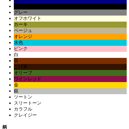
紺
黒
グレー
オフホワイト
カーキ
ベージュ
オレンジ
水色
ピンク
白
茶
こげ茶
オリーブ
ワインレッド
金
銀
ツートン
スリートーン
カラフル
クレイジー
柄