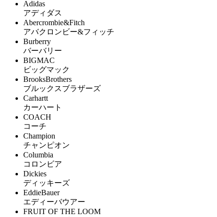
Adidas
アディダス
Abercrombie&Fitch
アバクロンビー&フィッチ
Burberry
バーバリー
BIGMAC
ビッグマック
BrooksBrothers
ブルックスブラザーズ
Carhartt
カーハート
COACH
コーチ
Champion
チャンピオン
Columbia
コロンビア
Dickies
ディッキーズ
EddieBauer
エディーバウアー
FRUIT OF THE LOOM