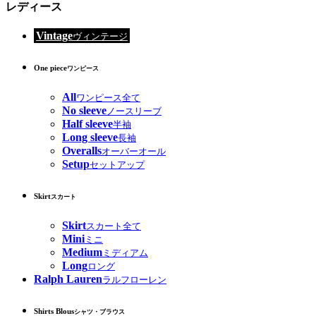
レディース
Vintage
ヴィンテージ
One piece
ワンピース
All
ワンピース全て
No sleeve
ノースリーブ
Half sleeve
半袖
Long sleeve
長袖
Overalls
オーバーオール
Setup
セットアップ
Skirt
スカート
Skirt
スカート全て
Mini
ミニ
Medium
ミディアム
Long
ロング
Ralph Lauren
ラルフローレン
Shirts Blous
シャツ・ブラウス