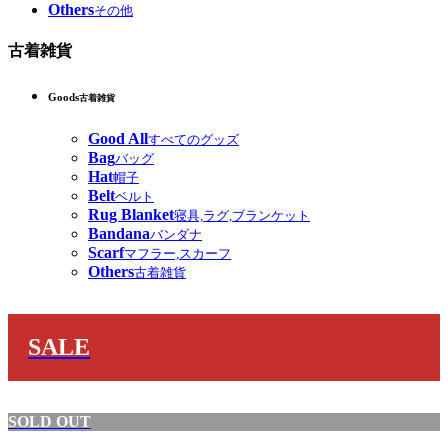
Others
その他
古着雑貨
Goods
古着雑貨
Good All
すべてのグッズ
Bag
バッグ
Hat
帽子
Belt
ベルト
Rug Blanket
寝具,ラグ,ブランケット
Bandana
バンダナ
Scarf
マフラー,スカーフ
Others
古着雑貨
SALE
SOLD OUT