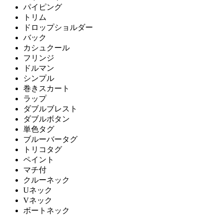
パイピング
トリム
ドロップショルダー
バック
カシュクール
フリンジ
ドルマン
シンプル
巻きスカート
ラップ
ダブルブレスト
ダブルボタン
単色タグ
ブルーバータグ
トリコタグ
ペイント
マチ付
クルーネック
Uネック
Vネック
ボートネック