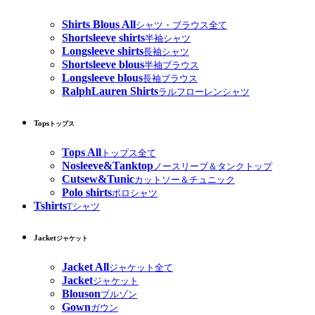
Shirts Blous All
シャツ・ブラウス全て
Shortsleeve shirts
半袖シャツ
Longsleeve shirts
長袖シャツ
Shortsleeve blous
半袖ブラウス
Longsleeve blous
長袖ブラウス
RalphLauren Shirts
ラルフローレンシャツ
Tops
トップス
Tops All
トップス全て
Nosleeve&Tanktop
ノースリーブ＆タンクトップ
Cutsew&Tunic
カットソー＆チュニック
Polo shirts
ポロシャツ
Tshirts
Tシャツ
Jacket
ジャケット
Jacket All
ジャケット全て
Jacket
ジャケット
Blouson
ブルゾン
Gown
ガウン