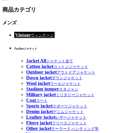
商品カテゴリ
メンズ
Vintage
ヴィンテージ
Jacket
ジャケット
Jacket All
ジャケット全て
Cotton jacket
コットンジャケット
Outdoor jacket
アウトドアジャケット
Down jacket
ダウンジャケット
Wool jacket
ウールジャケット
Stadium jumper
スタジャン
Military jacket
ミリタリージャケット
Coat
コート
Sports jacket
スポーツジャケット
Denim jacket
デニムジャケット
Leather jacket
レザージャケット
Fleece jacket
フリースジャケット
Other jacket
テーラード,ハンティング等