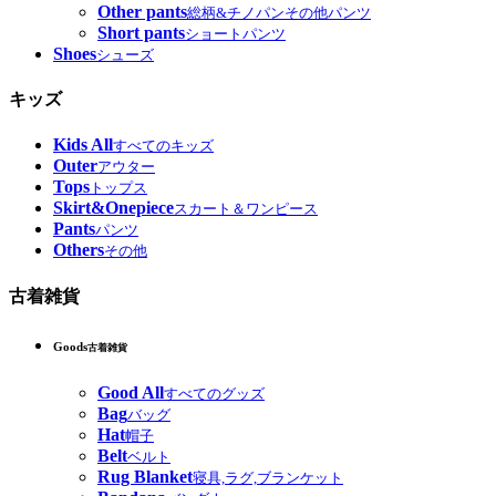
Other pants
総柄&チノパンその他パンツ
Short pants
ショートパンツ
Shoes
シューズ
キッズ
Kids All
すべてのキッズ
Outer
アウター
Tops
トップス
Skirt&Onepiece
スカート＆ワンピース
Pants
パンツ
Others
その他
古着雑貨
Goods
古着雑貨
Good All
すべてのグッズ
Bag
バッグ
Hat
帽子
Belt
ベルト
Rug Blanket
寝具,ラグ,ブランケット