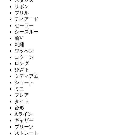
スタッズ
リボン
フリル
ティアード
セーラー
シースルー
前V
刺繍
ワッペン
コクーン
ロング
ひざ下
ミディアム
ショート
ミニ
フレア
タイト
台形
Aライン
ギャザー
プリーツ
ストレート