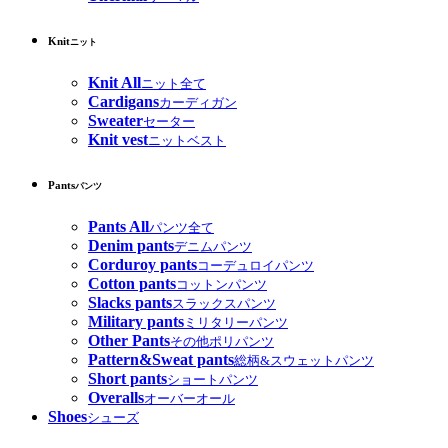
Knit
ニット
Knit All
ニット全て
Cardigans
カーディガン
Sweater
セーター
Knit vest
ニットベスト
Pants
パンツ
Pants All
パンツ全て
Denim pants
デニムパンツ
Corduroy pants
コーデュロイパンツ
Cotton pants
コットンパンツ
Slacks pants
スラックスパンツ
Military pants
ミリタリーパンツ
Other Pants
その他ポリパンツ
Pattern&Sweat pants
総柄&スウェットパンツ
Short pants
ショートパンツ
Overalls
オーバーオール
Shoes
シューズ