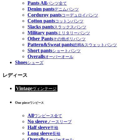
Pants All
パンツ全て
Denim pants
デニムパンツ
Corduroy pants
コーデュロイパンツ
Cotton pants
コットンパンツ
Slacks pants
スラックスパンツ
Military pants
ミリタリーパンツ
Other Pants
その他ポリパンツ
Pattern&Sweat pants
総柄&スウェットパンツ
Short pants
ショートパンツ
Overalls
オーバーオール
Shoes
シューズ
レディース
Vintage
ヴィンテージ
One piece
ワンピース
All
ワンピース全て
No sleeve
ノースリーブ
Half sleeve
半袖
Long sleeve
長袖
Overalls
オーバーオール