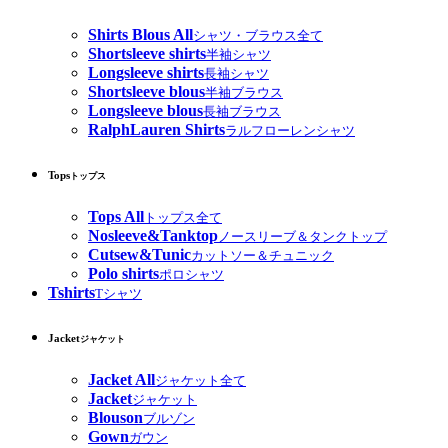
Shirts Blous All
シャツ・ブラウス全て
Shortsleeve shirts
半袖シャツ
Longsleeve shirts
長袖シャツ
Shortsleeve blous
半袖ブラウス
Longsleeve blous
長袖ブラウス
RalphLauren Shirts
ラルフローレンシャツ
Tops
トップス
Tops All
トップス全て
Nosleeve&Tanktop
ノースリーブ＆タンクトップ
Cutsew&Tunic
カットソー＆チュニック
Polo shirts
ポロシャツ
Tshirts
Tシャツ
Jacket
ジャケット
Jacket All
ジャケット全て
Jacket
ジャケット
Blouson
ブルゾン
Gown
ガウン