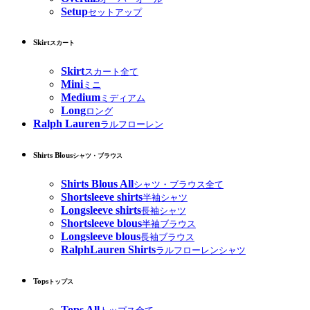
Setup
セットアップ
Skirt
スカート
Skirt
スカート全て
Mini
ミニ
Medium
ミディアム
Long
ロング
Ralph Lauren
ラルフローレン
Shirts Blous
シャツ・ブラウス
Shirts Blous All
シャツ・ブラウス全て
Shortsleeve shirts
半袖シャツ
Longsleeve shirts
長袖シャツ
Shortsleeve blous
半袖ブラウス
Longsleeve blous
長袖ブラウス
RalphLauren Shirts
ラルフローレンシャツ
Tops
トップス
Tops All