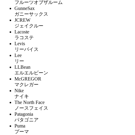
フルーツオブザルーム
GunneSax
ガニーサックス
JCREW
ジェイクルー
Lacoste
ラコステ
Levis
リーバイス
Lee
リー
LLBean
エルエルビーン
McGREGOR
マクレガー
Nike
ナイキ
The North Face
ノースフェイス
Patagonia
パタゴニア
Puma
プーマ