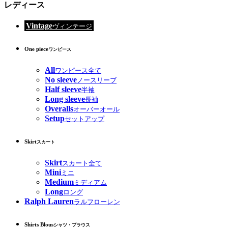
レディース
Vintage
ヴィンテージ
One piece
ワンピース
All
ワンピース全て
No sleeve
ノースリーブ
Half sleeve
半袖
Long sleeve
長袖
Overalls
オーバーオール
Setup
セットアップ
Skirt
スカート
Skirt
スカート全て
Mini
ミニ
Medium
ミディアム
Long
ロング
Ralph Lauren
ラルフローレン
Shirts Blous
シャツ・ブラウス