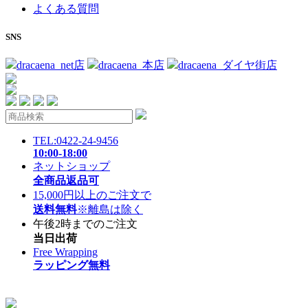
よくある質問
SNS
dracaena_net店
dracaena_本店
dracaena_ダイヤ街店
TEL:0422-24-9456
10:00-18:00
ネットショップ
全商品返品可
15,000円以上のご注文で
送料無料
※離島は除く
午後2時までのご注文
当日出荷
Free Wrapping
ラッピング無料