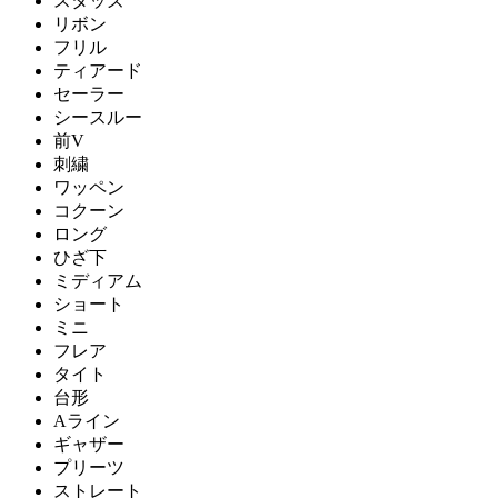
スタッズ
リボン
フリル
ティアード
セーラー
シースルー
前V
刺繍
ワッペン
コクーン
ロング
ひざ下
ミディアム
ショート
ミニ
フレア
タイト
台形
Aライン
ギャザー
プリーツ
ストレート