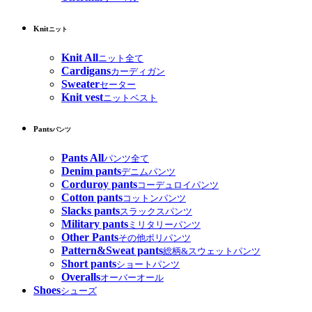
Knit
ニット
Knit All
ニット全て
Cardigans
カーディガン
Sweater
セーター
Knit vest
ニットベスト
Pants
パンツ
Pants All
パンツ全て
Denim pants
デニムパンツ
Corduroy pants
コーデュロイパンツ
Cotton pants
コットンパンツ
Slacks pants
スラックスパンツ
Military pants
ミリタリーパンツ
Other Pants
その他ポリパンツ
Pattern&Sweat pants
総柄&スウェットパンツ
Short pants
ショートパンツ
Overalls
オーバーオール
Shoes
シューズ