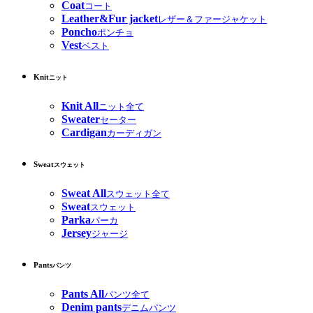
Coat
コート
Leather&Fur jacket
レザー＆ファージャケット
Poncho
ポンチョ
Vest
ベスト
Knit
ニット
Knit All
ニット全て
Sweater
セーター
Cardigan
カーディガン
Sweat
スウェット
Sweat All
スウェット全て
Sweat
スウェット
Parka
パーカ
Jersey
ジャージ
Pants
パンツ
Pants All
パンツ全て
Denim pants
デニムパンツ