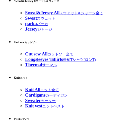
Sweat&Jersey
スウェット&ジャージ
Sweat&Jersey All
スウェット&ジャージ全て
Sweat
スウェット
parka
パーカ
Jersey
ジャージ
Cut sew
カットソー
Cut sew All
カットソー全て
Longsleeves Tshirts
長袖Tシャツ(ロンT)
Thermal
サーマル
Knit
ニット
Knit All
ニット全て
Cardigans
カーディガン
Sweater
セーター
Knit vest
ニットベスト
Pants
パンツ