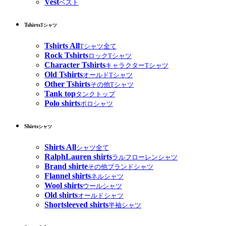
Vest
ベスト
Tshirts
Tシャツ
Tshirts All
Tシャツ全て
Rock Tshirts
ロックTシャツ
Character Tshirts
キャラクターTシャツ
Old Tshirts
オールドTシャツ
Other Tshirts
その他Tシャツ
Tank top
タンクトップ
Polo shirts
ポロシャツ
Shirts
シャツ
Shirts All
シャツ全て
RalphLauren shirts
ラルフローレンシャツ
Brand shirte
その他ブランドシャツ
Flannel shirts
ネルシャツ
Wool shirts
ウールシャツ
Old shirts
オールドシャツ
Shortsleeved shirts
半袖シャツ