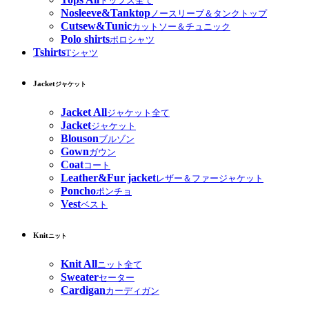
トップス全て
Nosleeve&Tanktop
ノースリーブ＆タンクトップ
Cutsew&Tunic
カットソー＆チュニック
Polo shirts
ポロシャツ
Tshirts
Tシャツ
Jacket
ジャケット
Jacket All
ジャケット全て
Jacket
ジャケット
Blouson
ブルゾン
Gown
ガウン
Coat
コート
Leather&Fur jacket
レザー＆ファージャケット
Poncho
ポンチョ
Vest
ベスト
Knit
ニット
Knit All
ニット全て
Sweater
セーター
Cardigan
カーディガン