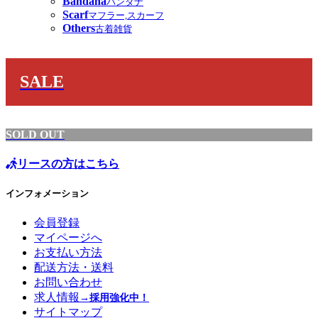
Bandana
バンダナ
Scarf
マフラー,スカーフ
Others
古着雑貨
SALE
SOLD OUT
リースの方はこちら
インフォメーション
会員登録
マイページへ
お支払い方法
配送方法・送料
お問い合わせ
求人情報
→採用強化中！
サイトマップ