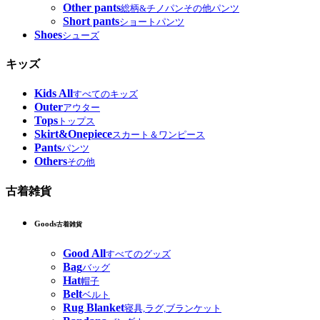
Other pants
総柄&チノパンその他パンツ
Short pants
ショートパンツ
Shoes
シューズ
キッズ
Kids All
すべてのキッズ
Outer
アウター
Tops
トップス
Skirt&Onepiece
スカート＆ワンピース
Pants
パンツ
Others
その他
古着雑貨
Goods
古着雑貨
Good All
すべてのグッズ
Bag
バッグ
Hat
帽子
Belt
ベルト
Rug Blanket
寝具,ラグ,ブランケット