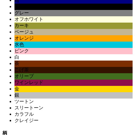
紺
黒
グレー
オフホワイト
カーキ
ベージュ
オレンジ
水色
ピンク
白
茶
こげ茶
オリーブ
ワインレッド
金
銀
ツートン
スリートーン
カラフル
クレイジー
柄