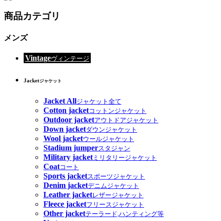
商品カテゴリ
メンズ
Vintage
ヴィンテージ
Jacket
ジャケット
Jacket All
ジャケット全て
Cotton jacket
コットンジャケット
Outdoor jacket
アウトドアジャケット
Down jacket
ダウンジャケット
Wool jacket
ウールジャケット
Stadium jumper
スタジャン
Military jacket
ミリタリージャケット
Coat
コート
Sports jacket
スポーツジャケット
Denim jacket
デニムジャケット
Leather jacket
レザージャケット
Fleece jacket
フリースジャケット
Other jacket
テーラード,ハンティング等