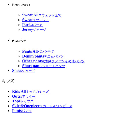
Sweat
スウェット
Sweat All
スウェット全て
Sweat
スウェット
Parka
パーカ
Jersey
ジャージ
Pants
パンツ
Pants All
パンツ全て
Denim pants
デニムパンツ
Other pants
総柄&チノパンその他パンツ
Short pants
ショートパンツ
Shoes
シューズ
キッズ
Kids All
すべてのキッズ
Outer
アウター
Tops
トップス
Skirt&Onepiece
スカート＆ワンピース
Pants
パンツ