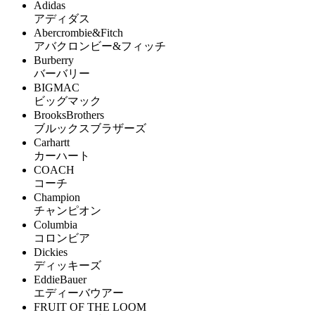
Adidas
アディダス
Abercrombie&Fitch
アバクロンビー&フィッチ
Burberry
バーバリー
BIGMAC
ビッグマック
BrooksBrothers
ブルックスブラザーズ
Carhartt
カーハート
COACH
コーチ
Champion
チャンピオン
Columbia
コロンビア
Dickies
ディッキーズ
EddieBauer
エディーバウアー
FRUIT OF THE LOOM