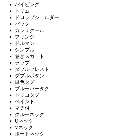
パイピング
トリム
ドロップショルダー
バック
カシュクール
フリンジ
ドルマン
シンプル
巻きスカート
ラップ
ダブルブレスト
ダブルボタン
単色タグ
ブルーバータグ
トリコタグ
ペイント
マチ付
クルーネック
Uネック
Vネック
ボートネック