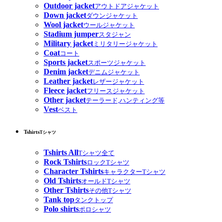
Outdoor jacket
アウトドアジャケット
Down jacket
ダウンジャケット
Wool jacket
ウールジャケット
Stadium jumper
スタジャン
Military jacket
ミリタリージャケット
Coat
コート
Sports jacket
スポーツジャケット
Denim jacket
デニムジャケット
Leather jacket
レザージャケット
Fleece jacket
フリースジャケット
Other jacket
テーラード,ハンティング等
Vest
ベスト
Tshirts
Tシャツ
Tshirts All
Tシャツ全て
Rock Tshirts
ロックTシャツ
Character Tshirts
キャラクターTシャツ
Old Tshirts
オールドTシャツ
Other Tshirts
その他Tシャツ
Tank top
タンクトップ
Polo shirts
ポロシャツ