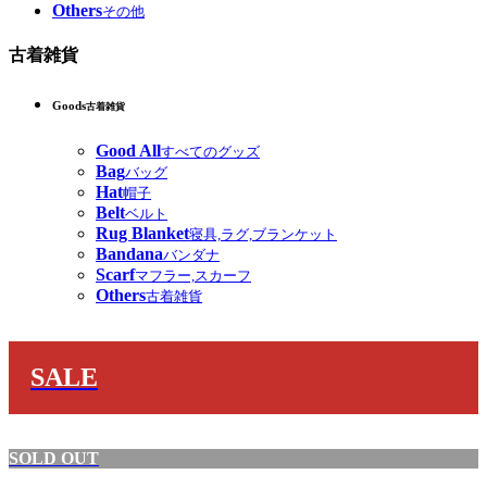
Others
その他
古着雑貨
Goods
古着雑貨
Good All
すべてのグッズ
Bag
バッグ
Hat
帽子
Belt
ベルト
Rug Blanket
寝具,ラグ,ブランケット
Bandana
バンダナ
Scarf
マフラー,スカーフ
Others
古着雑貨
SALE
SOLD OUT