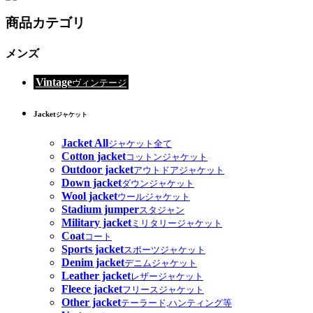
商品カテゴリ
メンズ
Vintage
ヴィンテージ
Jacket
ジャケット
Jacket All
ジャケット全て
Cotton jacket
コットンジャケット
Outdoor jacket
アウトドアジャケット
Down jacket
ダウンジャケット
Wool jacket
ウールジャケット
Stadium jumper
スタジャン
Military jacket
ミリタリージャケット
Coat
コート
Sports jacket
スポーツジャケット
Denim jacket
デニムジャケット
Leather jacket
レザージャケット
Fleece jacket
フリースジャケット
Other jacket
テーラード,ハンティング等