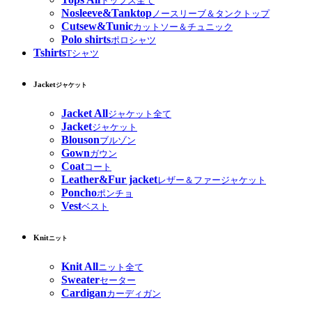
トップス全て
Nosleeve&Tanktop
ノースリーブ＆タンクトップ
Cutsew&Tunic
カットソー＆チュニック
Polo shirts
ポロシャツ
Tshirts
Tシャツ
Jacket
ジャケット
Jacket All
ジャケット全て
Jacket
ジャケット
Blouson
ブルゾン
Gown
ガウン
Coat
コート
Leather&Fur jacket
レザー＆ファージャケット
Poncho
ポンチョ
Vest
ベスト
Knit
ニット
Knit All
ニット全て
Sweater
セーター
Cardigan
カーディガン