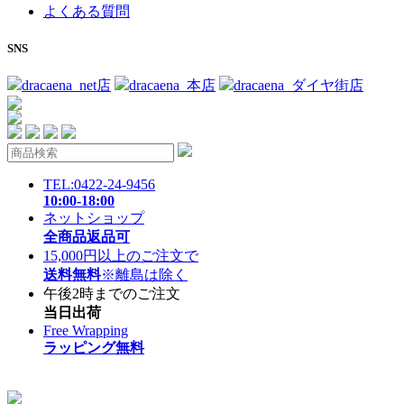
よくある質問
SNS
dracaena_net店
dracaena_本店
dracaena_ダイヤ街店
TEL:0422-24-9456
10:00-18:00
ネットショップ
全商品返品可
15,000円以上のご注文で
送料無料
※離島は除く
午後2時までのご注文
当日出荷
Free Wrapping
ラッピング無料