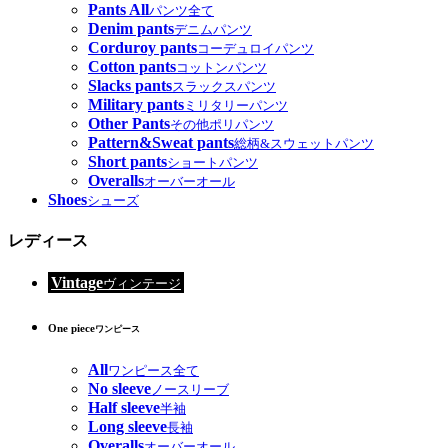
Pants All
パンツ全て
Denim pants
デニムパンツ
Corduroy pants
コーデュロイパンツ
Cotton pants
コットンパンツ
Slacks pants
スラックスパンツ
Military pants
ミリタリーパンツ
Other Pants
その他ポリパンツ
Pattern&Sweat pants
総柄&スウェットパンツ
Short pants
ショートパンツ
Overalls
オーバーオール
Shoes
シューズ
レディース
Vintage
ヴィンテージ
One piece
ワンピース
All
ワンピース全て
No sleeve
ノースリーブ
Half sleeve
半袖
Long sleeve
長袖
Overalls
オーバーオール