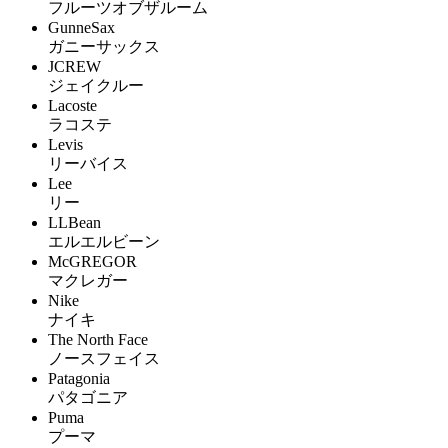
フルーツオブザルーム
GunneSax
ガニーサックス
JCREW
ジェイクルー
Lacoste
ラコステ
Levis
リーバイス
Lee
リー
LLBean
エルエルビーン
McGREGOR
マクレガー
Nike
ナイキ
The North Face
ノースフェイス
Patagonia
パタゴニア
Puma
プーマ