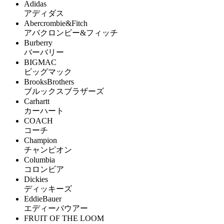
Adidas
アディダス
Abercrombie&Fitch
アバクロンビー&フィッチ
Burberry
バーバリー
BIGMAC
ビッグマック
BrooksBrothers
ブルックスブラザーズ
Carhartt
カーハート
COACH
コーチ
Champion
チャンピオン
Columbia
コロンビア
Dickies
ディッキーズ
EddieBauer
エディーバウアー
FRUIT OF THE LOOM