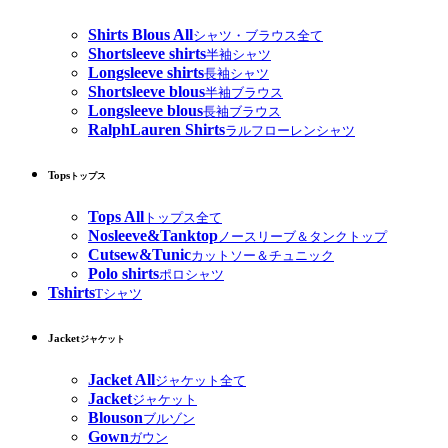
Shirts Blous All
シャツ・ブラウス全て
Shortsleeve shirts
半袖シャツ
Longsleeve shirts
長袖シャツ
Shortsleeve blous
半袖ブラウス
Longsleeve blous
長袖ブラウス
RalphLauren Shirts
ラルフローレンシャツ
Tops
トップス
Tops All
トップス全て
Nosleeve&Tanktop
ノースリーブ＆タンクトップ
Cutsew&Tunic
カットソー＆チュニック
Polo shirts
ポロシャツ
Tshirts
Tシャツ
Jacket
ジャケット
Jacket All
ジャケット全て
Jacket
ジャケット
Blouson
ブルゾン
Gown
ガウン