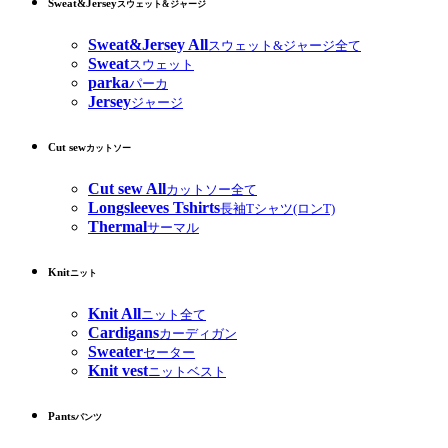
Sweat&Jersey
スウェット&ジャージ
Sweat&Jersey All
スウェット&ジャージ全て
Sweat
スウェット
parka
パーカ
Jersey
ジャージ
Cut sew
カットソー
Cut sew All
カットソー全て
Longsleeves Tshirts
長袖Tシャツ(ロンT)
Thermal
サーマル
Knit
ニット
Knit All
ニット全て
Cardigans
カーディガン
Sweater
セーター
Knit vest
ニットベスト
Pants
パンツ