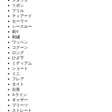
スタッズ
リボン
フリル
ティアード
セーラー
シースルー
前V
刺繍
ワッペン
コクーン
ロング
ひざ下
ミディアム
ショート
ミニ
フレア
タイト
台形
Aライン
ギャザー
プリーツ
ストレート