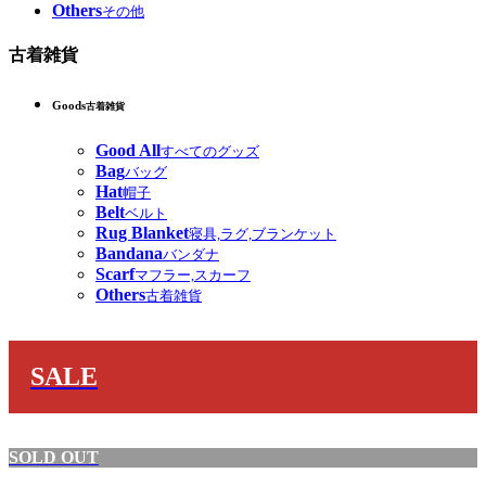
Others
その他
古着雑貨
Goods
古着雑貨
Good All
すべてのグッズ
Bag
バッグ
Hat
帽子
Belt
ベルト
Rug Blanket
寝具,ラグ,ブランケット
Bandana
バンダナ
Scarf
マフラー,スカーフ
Others
古着雑貨
SALE
SOLD OUT