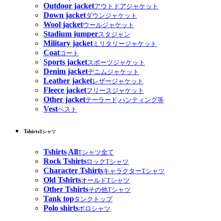
Outdoor jacket
アウトドアジャケット
Down jacket
ダウンジャケット
Wool jacket
ウールジャケット
Stadium jumper
スタジャン
Military jacket
ミリタリージャケット
Coat
コート
Sports jacket
スポーツジャケット
Denim jacket
デニムジャケット
Leather jacket
レザージャケット
Fleece jacket
フリースジャケット
Other jacket
テーラード,ハンティング等
Vest
ベスト
Tshirts
Tシャツ
Tshirts All
Tシャツ全て
Rock Tshirts
ロックTシャツ
Character Tshirts
キャラクターTシャツ
Old Tshirts
オールドTシャツ
Other Tshirts
その他Tシャツ
Tank top
タンクトップ
Polo shirts
ポロシャツ