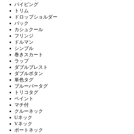
パイピング
トリム
ドロップショルダー
バック
カシュクール
フリンジ
ドルマン
シンプル
巻きスカート
ラップ
ダブルブレスト
ダブルボタン
単色タグ
ブルーバータグ
トリコタグ
ペイント
マチ付
クルーネック
Uネック
Vネック
ボートネック