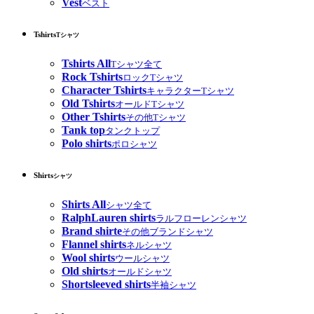
Vest
ベスト
Tshirts
Tシャツ
Tshirts All
Tシャツ全て
Rock Tshirts
ロックTシャツ
Character Tshirts
キャラクターTシャツ
Old Tshirts
オールドTシャツ
Other Tshirts
その他Tシャツ
Tank top
タンクトップ
Polo shirts
ポロシャツ
Shirts
シャツ
Shirts All
シャツ全て
RalphLauren shirts
ラルフローレンシャツ
Brand shirte
その他ブランドシャツ
Flannel shirts
ネルシャツ
Wool shirts
ウールシャツ
Old shirts
オールドシャツ
Shortsleeved shirts
半袖シャツ