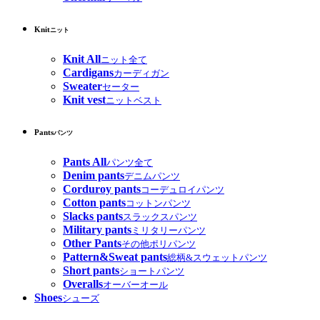
Knit
ニット
Knit All
ニット全て
Cardigans
カーディガン
Sweater
セーター
Knit vest
ニットベスト
Pants
パンツ
Pants All
パンツ全て
Denim pants
デニムパンツ
Corduroy pants
コーデュロイパンツ
Cotton pants
コットンパンツ
Slacks pants
スラックスパンツ
Military pants
ミリタリーパンツ
Other Pants
その他ポリパンツ
Pattern&Sweat pants
総柄&スウェットパンツ
Short pants
ショートパンツ
Overalls
オーバーオール
Shoes
シューズ