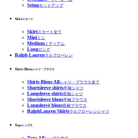
Setup
セットアップ
Skirt
スカート
Skirt
スカート全て
Mini
ミニ
Medium
ミディアム
Long
ロング
Ralph Lauren
ラルフローレン
Shirts Blous
シャツ・ブラウス
Shirts Blous All
シャツ・ブラウス全て
Shortsleeve shirts
半袖シャツ
Longsleeve shirts
長袖シャツ
Shortsleeve blous
半袖ブラウス
Longsleeve blous
長袖ブラウス
RalphLauren Shirts
ラルフローレンシャツ
Tops
トップス
Tops All