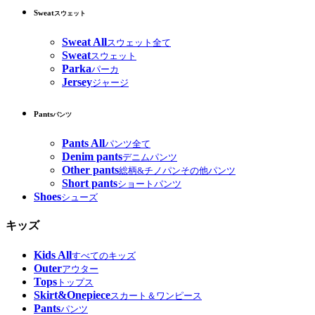
Sweat
スウェット
Sweat All
スウェット全て
Sweat
スウェット
Parka
パーカ
Jersey
ジャージ
Pants
パンツ
Pants All
パンツ全て
Denim pants
デニムパンツ
Other pants
総柄&チノパンその他パンツ
Short pants
ショートパンツ
Shoes
シューズ
キッズ
Kids All
すべてのキッズ
Outer
アウター
Tops
トップス
Skirt&Onepiece
スカート＆ワンピース
Pants
パンツ