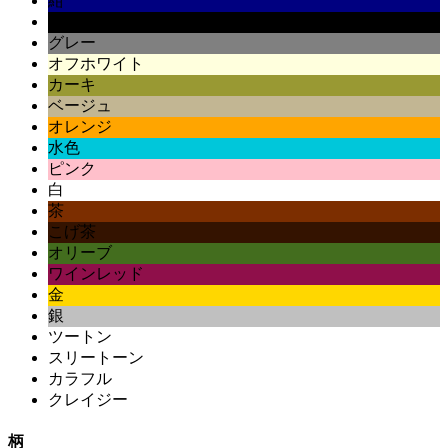
紺
黒
グレー
オフホワイト
カーキ
ベージュ
オレンジ
水色
ピンク
白
茶
こげ茶
オリーブ
ワインレッド
金
銀
ツートン
スリートーン
カラフル
クレイジー
柄