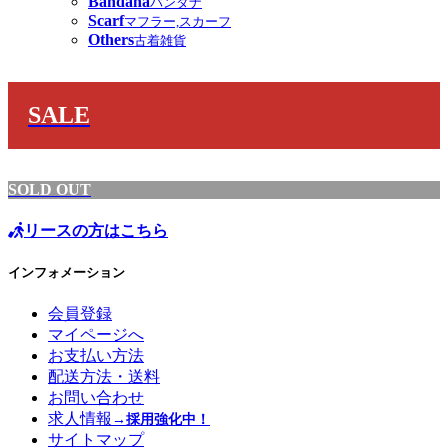
Bandana
バンダナ
Scarf
マフラー,スカーフ
Others
古着雑貨
SALE
SOLD OUT
リースの方はこちら
インフォメーション
会員登録
マイページへ
お支払い方法
配送方法・送料
お問い合わせ
求人情報
→採用強化中！
サイトマップ