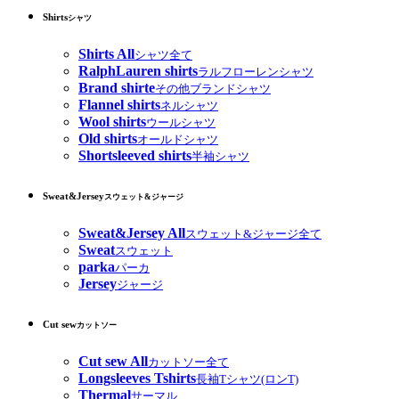
Shirts
シャツ
Shirts All
シャツ全て
RalphLauren shirts
ラルフローレンシャツ
Brand shirte
その他ブランドシャツ
Flannel shirts
ネルシャツ
Wool shirts
ウールシャツ
Old shirts
オールドシャツ
Shortsleeved shirts
半袖シャツ
Sweat&Jersey
スウェット&ジャージ
Sweat&Jersey All
スウェット&ジャージ全て
Sweat
スウェット
parka
パーカ
Jersey
ジャージ
Cut sew
カットソー
Cut sew All
カットソー全て
Longsleeves Tshirts
長袖Tシャツ(ロンT)
Thermal
サーマル