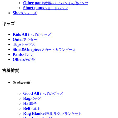
Other pants
総柄&チノパンその他パンツ
Short pants
ショートパンツ
Shoes
シューズ
キッズ
Kids All
すべてのキッズ
Outer
アウター
Tops
トップス
Skirt&Onepiece
スカート＆ワンピース
Pants
パンツ
Others
その他
古着雑貨
Goods
古着雑貨
Good All
すべてのグッズ
Bag
バッグ
Hat
帽子
Belt
ベルト
Rug Blanket
寝具,ラグ,ブランケット