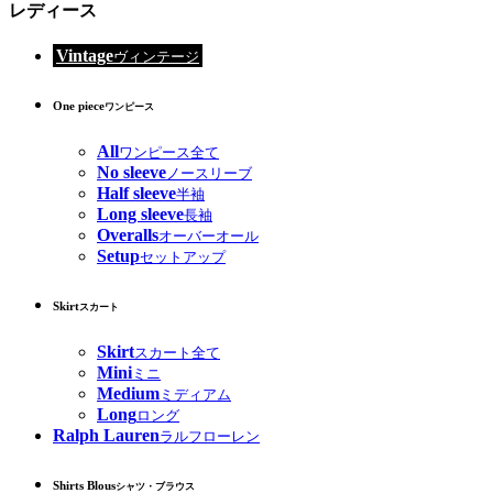
レディース
Vintage
ヴィンテージ
One piece
ワンピース
All
ワンピース全て
No sleeve
ノースリーブ
Half sleeve
半袖
Long sleeve
長袖
Overalls
オーバーオール
Setup
セットアップ
Skirt
スカート
Skirt
スカート全て
Mini
ミニ
Medium
ミディアム
Long
ロング
Ralph Lauren
ラルフローレン
Shirts Blous
シャツ・ブラウス