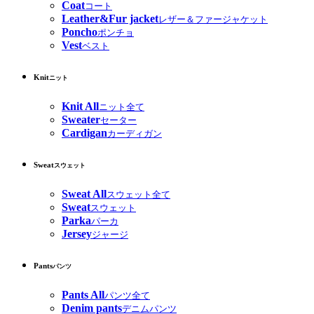
Coat
コート
Leather&Fur jacket
レザー＆ファージャケット
Poncho
ポンチョ
Vest
ベスト
Knit
ニット
Knit All
ニット全て
Sweater
セーター
Cardigan
カーディガン
Sweat
スウェット
Sweat All
スウェット全て
Sweat
スウェット
Parka
パーカ
Jersey
ジャージ
Pants
パンツ
Pants All
パンツ全て
Denim pants
デニムパンツ