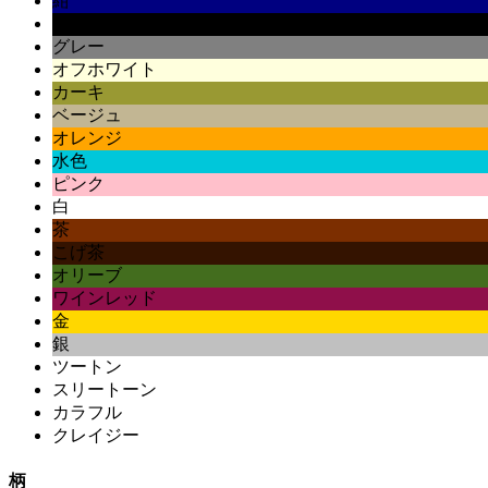
紺
黒
グレー
オフホワイト
カーキ
ベージュ
オレンジ
水色
ピンク
白
茶
こげ茶
オリーブ
ワインレッド
金
銀
ツートン
スリートーン
カラフル
クレイジー
柄