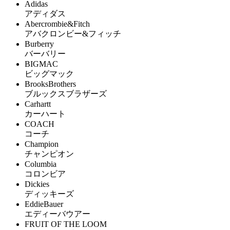
Adidas
アディダス
Abercrombie&Fitch
アバクロンビー&フィッチ
Burberry
バーバリー
BIGMAC
ビッグマック
BrooksBrothers
ブルックスブラザーズ
Carhartt
カーハート
COACH
コーチ
Champion
チャンピオン
Columbia
コロンビア
Dickies
ディッキーズ
EddieBauer
エディーバウアー
FRUIT OF THE LOOM