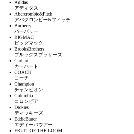
Adidas
アディダス
Abercrombie&Fitch
アバクロンビー&フィッチ
Burberry
バーバリー
BIGMAC
ビッグマック
BrooksBrothers
ブルックスブラザーズ
Carhartt
カーハート
COACH
コーチ
Champion
チャンピオン
Columbia
コロンビア
Dickies
ディッキーズ
EddieBauer
エディーバウアー
FRUIT OF THE LOOM