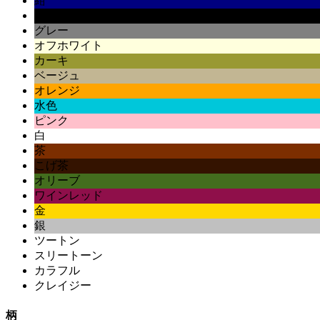
紺
黒
グレー
オフホワイト
カーキ
ベージュ
オレンジ
水色
ピンク
白
茶
こげ茶
オリーブ
ワインレッド
金
銀
ツートン
スリートーン
カラフル
クレイジー
柄