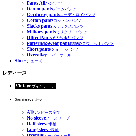
Pants All
パンツ全て
Denim pants
デニムパンツ
Corduroy pants
コーデュロイパンツ
Cotton pants
コットンパンツ
Slacks pants
スラックスパンツ
Military pants
ミリタリーパンツ
Other Pants
その他ポリパンツ
Pattern&Sweat pants
総柄&スウェットパンツ
Short pants
ショートパンツ
Overalls
オーバーオール
Shoes
シューズ
レディース
Vintage
ヴィンテージ
One piece
ワンピース
All
ワンピース全て
No sleeve
ノースリーブ
Half sleeve
半袖
Long sleeve
長袖
Overalls
オーバーオール