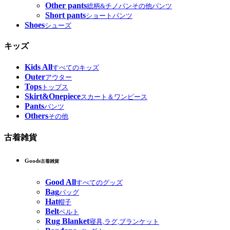
Other pants
総柄&チノパンその他パンツ
Short pants
ショートパンツ
Shoes
シューズ
キッズ
Kids All
すべてのキッズ
Outer
アウター
Tops
トップス
Skirt&Onepiece
スカート＆ワンピース
Pants
パンツ
Others
その他
古着雑貨
Goods
古着雑貨
Good All
すべてのグッズ
Bag
バッグ
Hat
帽子
Belt
ベルト
Rug Blanket
寝具,ラグ,ブランケット