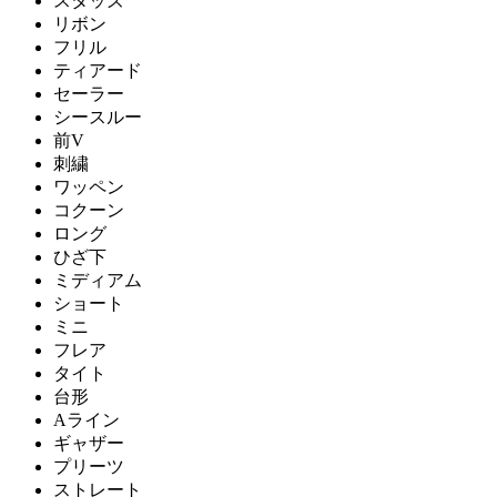
スタッズ
リボン
フリル
ティアード
セーラー
シースルー
前V
刺繍
ワッペン
コクーン
ロング
ひざ下
ミディアム
ショート
ミニ
フレア
タイト
台形
Aライン
ギャザー
プリーツ
ストレート