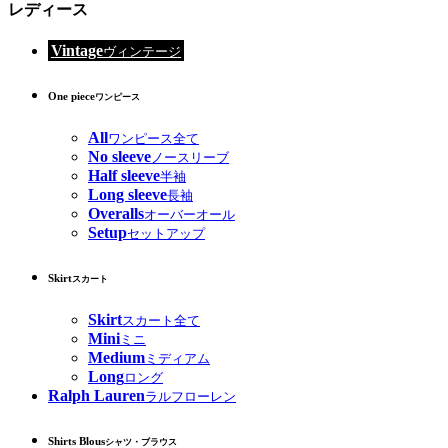
レディース
Vintage
ヴィンテージ
One piece
ワンピース
All
ワンピース全て
No sleeve
ノースリーブ
Half sleeve
半袖
Long sleeve
長袖
Overalls
オーバーオール
Setup
セットアップ
Skirt
スカート
Skirt
スカート全て
Mini
ミニ
Medium
ミディアム
Long
ロング
Ralph Lauren
ラルフローレン
Shirts Blous
シャツ・ブラウス