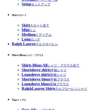
Setup
セットアップ
Skirt
スカート
Skirt
スカート全て
Mini
ミニ
Medium
ミディアム
Long
ロング
Ralph Lauren
ラルフローレン
Shirts Blous
シャツ・ブラウス
Shirts Blous All
シャツ・ブラウス全て
Shortsleeve shirts
半袖シャツ
Longsleeve shirts
長袖シャツ
Shortsleeve blous
半袖ブラウス
Longsleeve blous
長袖ブラウス
RalphLauren Shirts
ラルフローレンシャツ
Tops
トップス
Tops All