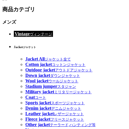
商品カテゴリ
メンズ
Vintage
ヴィンテージ
Jacket
ジャケット
Jacket All
ジャケット全て
Cotton jacket
コットンジャケット
Outdoor jacket
アウトドアジャケット
Down jacket
ダウンジャケット
Wool jacket
ウールジャケット
Stadium jumper
スタジャン
Military jacket
ミリタリージャケット
Coat
コート
Sports jacket
スポーツジャケット
Denim jacket
デニムジャケット
Leather jacket
レザージャケット
Fleece jacket
フリースジャケット
Other jacket
テーラード,ハンティング等