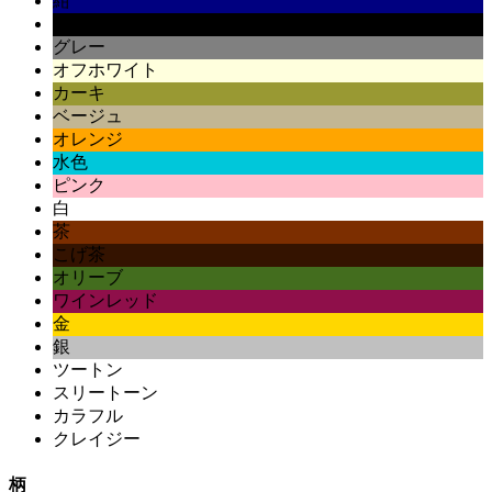
紺
黒
グレー
オフホワイト
カーキ
ベージュ
オレンジ
水色
ピンク
白
茶
こげ茶
オリーブ
ワインレッド
金
銀
ツートン
スリートーン
カラフル
クレイジー
柄