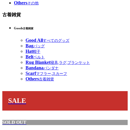
Others
その他
古着雑貨
Goods
古着雑貨
Good All
すべてのグッズ
Bag
バッグ
Hat
帽子
Belt
ベルト
Rug Blanket
寝具,ラグ,ブランケット
Bandana
バンダナ
Scarf
マフラー,スカーフ
Others
古着雑貨
SALE
SOLD OUT