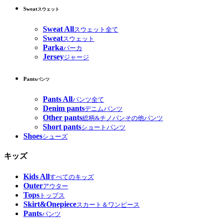
Sweat
スウェット
Sweat All
スウェット全て
Sweat
スウェット
Parka
パーカ
Jersey
ジャージ
Pants
パンツ
Pants All
パンツ全て
Denim pants
デニムパンツ
Other pants
総柄&チノパンその他パンツ
Short pants
ショートパンツ
Shoes
シューズ
キッズ
Kids All
すべてのキッズ
Outer
アウター
Tops
トップス
Skirt&Onepiece
スカート＆ワンピース
Pants
パンツ