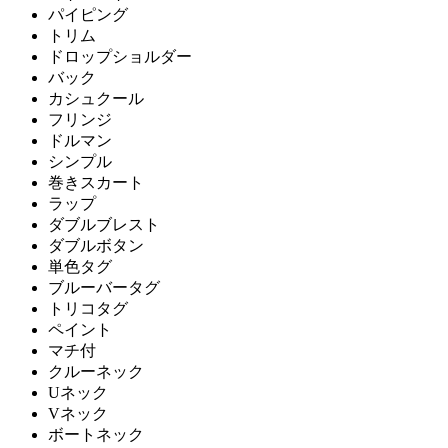
パイピング
トリム
ドロップショルダー
バック
カシュクール
フリンジ
ドルマン
シンプル
巻きスカート
ラップ
ダブルブレスト
ダブルボタン
単色タグ
ブルーバータグ
トリコタグ
ペイント
マチ付
クルーネック
Uネック
Vネック
ボートネック