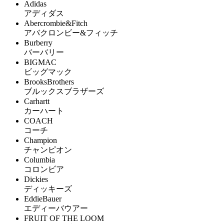
Adidas
アディダス
Abercrombie&Fitch
アバクロンビー&フィッチ
Burberry
バーバリー
BIGMAC
ビッグマック
BrooksBrothers
ブルックスブラザーズ
Carhartt
カーハート
COACH
コーチ
Champion
チャンピオン
Columbia
コロンビア
Dickies
ディッキーズ
EddieBauer
エディーバウアー
FRUIT OF THE LOOM