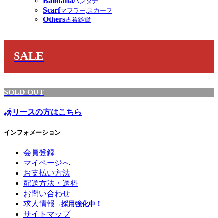
Bandana
バンダナ
Scarf
マフラー,スカーフ
Others
古着雑貨
SALE
SOLD OUT
リースの方はこちら
インフォメーション
会員登録
マイページへ
お支払い方法
配送方法・送料
お問い合わせ
求人情報
→採用強化中！
サイトマップ