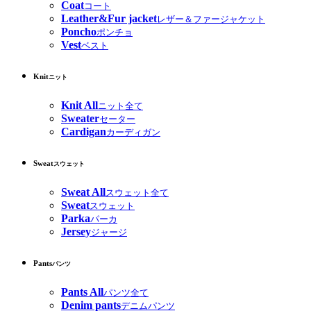
Coat
コート
Leather&Fur jacket
レザー＆ファージャケット
Poncho
ポンチョ
Vest
ベスト
Knit
ニット
Knit All
ニット全て
Sweater
セーター
Cardigan
カーディガン
Sweat
スウェット
Sweat All
スウェット全て
Sweat
スウェット
Parka
パーカ
Jersey
ジャージ
Pants
パンツ
Pants All
パンツ全て
Denim pants
デニムパンツ