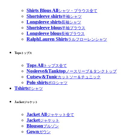
Shirts Blous All
シャツ・ブラウス全て
Shortsleeve shirts
半袖シャツ
Longsleeve shirts
長袖シャツ
Shortsleeve blous
半袖ブラウス
Longsleeve blous
長袖ブラウス
RalphLauren Shirts
ラルフローレンシャツ
Tops
トップス
Tops All
トップス全て
Nosleeve&Tanktop
ノースリーブ＆タンクトップ
Cutsew&Tunic
カットソー＆チュニック
Polo shirts
ポロシャツ
Tshirts
Tシャツ
Jacket
ジャケット
Jacket All
ジャケット全て
Jacket
ジャケット
Blouson
ブルゾン
Gown
ガウン