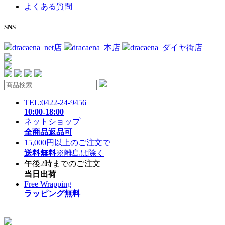
よくある質問
SNS
dracaena_net店
dracaena_本店
dracaena_ダイヤ街店
TEL:0422-24-9456
10:00-18:00
ネットショップ
全商品返品可
15,000円以上のご注文で
送料無料
※離島は除く
午後2時までのご注文
当日出荷
Free Wrapping
ラッピング無料