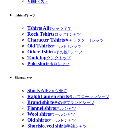
Vest
ベスト
Tshirts
Tシャツ
Tshirts All
Tシャツ全て
Rock Tshirts
ロックTシャツ
Character Tshirts
キャラクターTシャツ
Old Tshirts
オールドTシャツ
Other Tshirts
その他Tシャツ
Tank top
タンクトップ
Polo shirts
ポロシャツ
Shirts
シャツ
Shirts All
シャツ全て
RalphLauren shirts
ラルフローレンシャツ
Brand shirte
その他ブランドシャツ
Flannel shirts
ネルシャツ
Wool shirts
ウールシャツ
Old shirts
オールドシャツ
Shortsleeved shirts
半袖シャツ