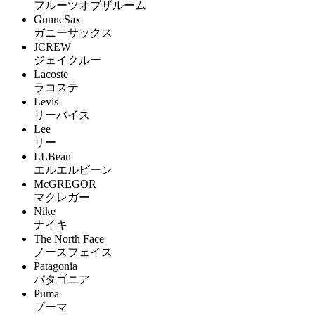
フルーツオブザルーム
GunneSax
ガニーサックス
JCREW
ジェイクルー
Lacoste
ラコステ
Levis
リーバイス
Lee
リー
LLBean
エルエルビーン
McGREGOR
マクレガー
Nike
ナイキ
The North Face
ノースフェイス
Patagonia
パタゴニア
Puma
プーマ