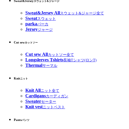
Sweat&Jersey
スウェット&ジャージ
Sweat&Jersey All
スウェット&ジャージ全て
Sweat
スウェット
parka
パーカ
Jersey
ジャージ
Cut sew
カットソー
Cut sew All
カットソー全て
Longsleeves Tshirts
長袖Tシャツ(ロンT)
Thermal
サーマル
Knit
ニット
Knit All
ニット全て
Cardigans
カーディガン
Sweater
セーター
Knit vest
ニットベスト
Pants
パンツ