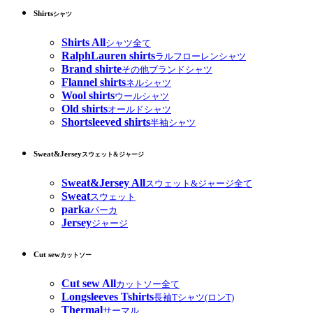
Shirts
シャツ
Shirts All
シャツ全て
RalphLauren shirts
ラルフローレンシャツ
Brand shirte
その他ブランドシャツ
Flannel shirts
ネルシャツ
Wool shirts
ウールシャツ
Old shirts
オールドシャツ
Shortsleeved shirts
半袖シャツ
Sweat&Jersey
スウェット&ジャージ
Sweat&Jersey All
スウェット&ジャージ全て
Sweat
スウェット
parka
パーカ
Jersey
ジャージ
Cut sew
カットソー
Cut sew All
カットソー全て
Longsleeves Tshirts
長袖Tシャツ(ロンT)
Thermal
サーマル