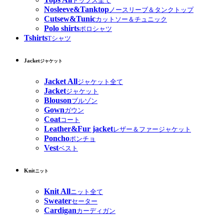
トップス全て
Nosleeve&Tanktop
ノースリーブ＆タンクトップ
Cutsew&Tunic
カットソー＆チュニック
Polo shirts
ポロシャツ
Tshirts
Tシャツ
Jacket
ジャケット
Jacket All
ジャケット全て
Jacket
ジャケット
Blouson
ブルゾン
Gown
ガウン
Coat
コート
Leather&Fur jacket
レザー＆ファージャケット
Poncho
ポンチョ
Vest
ベスト
Knit
ニット
Knit All
ニット全て
Sweater
セーター
Cardigan
カーディガン