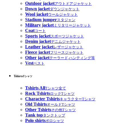
Outdoor jacket
アウトドアジャケット
Down jacket
ダウンジャケット
Wool jacket
ウールジャケット
Stadium jumper
スタジャン
Military jacket
ミリタリージャケット
Coat
コート
Sports jacket
スポーツジャケット
Denim jacket
デニムジャケット
Leather jacket
レザージャケット
Fleece jacket
フリースジャケット
Other jacket
テーラード,ハンティング等
Vest
ベスト
Tshirts
Tシャツ
Tshirts All
Tシャツ全て
Rock Tshirts
ロックTシャツ
Character Tshirts
キャラクターTシャツ
Old Tshirts
オールドTシャツ
Other Tshirts
その他Tシャツ
Tank top
タンクトップ
Polo shirts
ポロシャツ