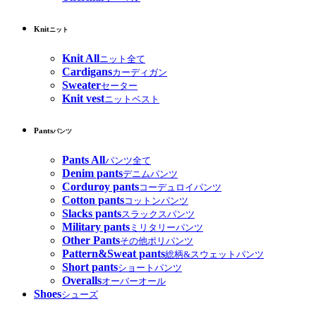
Knit
ニット
Knit All
ニット全て
Cardigans
カーディガン
Sweater
セーター
Knit vest
ニットベスト
Pants
パンツ
Pants All
パンツ全て
Denim pants
デニムパンツ
Corduroy pants
コーデュロイパンツ
Cotton pants
コットンパンツ
Slacks pants
スラックスパンツ
Military pants
ミリタリーパンツ
Other Pants
その他ポリパンツ
Pattern&Sweat pants
総柄&スウェットパンツ
Short pants
ショートパンツ
Overalls
オーバーオール
Shoes
シューズ