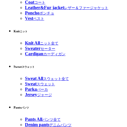
Coat
コート
Leather&Fur jacket
レザー＆ファージャケット
Poncho
ポンチョ
Vest
ベスト
Knit
ニット
Knit All
ニット全て
Sweater
セーター
Cardigan
カーディガン
Sweat
スウェット
Sweat All
スウェット全て
Sweat
スウェット
Parka
パーカ
Jersey
ジャージ
Pants
パンツ
Pants All
パンツ全て
Denim pants
デニムパンツ