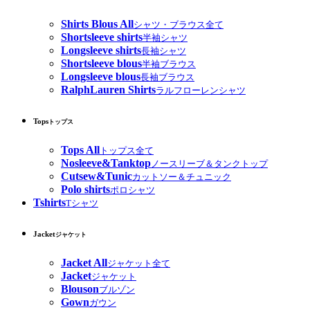
Shirts Blous All
シャツ・ブラウス全て
Shortsleeve shirts
半袖シャツ
Longsleeve shirts
長袖シャツ
Shortsleeve blous
半袖ブラウス
Longsleeve blous
長袖ブラウス
RalphLauren Shirts
ラルフローレンシャツ
Tops
トップス
Tops All
トップス全て
Nosleeve&Tanktop
ノースリーブ＆タンクトップ
Cutsew&Tunic
カットソー＆チュニック
Polo shirts
ポロシャツ
Tshirts
Tシャツ
Jacket
ジャケット
Jacket All
ジャケット全て
Jacket
ジャケット
Blouson
ブルゾン
Gown
ガウン