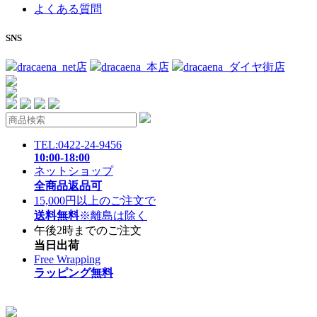
よくある質問
SNS
dracaena_net店
dracaena_本店
dracaena_ダイヤ街店
TEL:0422-24-9456
10:00-18:00
ネットショップ
全商品返品可
15,000円以上のご注文で
送料無料
※離島は除く
午後2時までのご注文
当日出荷
Free Wrapping
ラッピング無料