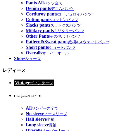
Pants All
パンツ全て
Denim pants
デニムパンツ
Corduroy pants
コーデュロイパンツ
Cotton pants
コットンパンツ
Slacks pants
スラックスパンツ
Military pants
ミリタリーパンツ
Other Pants
その他ポリパンツ
Pattern&Sweat pants
総柄&スウェットパンツ
Short pants
ショートパンツ
Overalls
オーバーオール
Shoes
シューズ
レディース
Vintage
ヴィンテージ
One piece
ワンピース
All
ワンピース全て
No sleeve
ノースリーブ
Half sleeve
半袖
Long sleeve
長袖
Overalls
オーバーオール