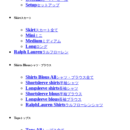
Setup
セットアップ
Skirt
スカート
Skirt
スカート全て
Mini
ミニ
Medium
ミディアム
Long
ロング
Ralph Lauren
ラルフローレン
Shirts Blous
シャツ・ブラウス
Shirts Blous All
シャツ・ブラウス全て
Shortsleeve shirts
半袖シャツ
Longsleeve shirts
長袖シャツ
Shortsleeve blous
半袖ブラウス
Longsleeve blous
長袖ブラウス
RalphLauren Shirts
ラルフローレンシャツ
Tops
トップス
Tops All