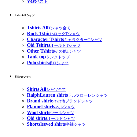
Vest
ベスト
Tshirts
Tシャツ
Tshirts All
Tシャツ全て
Rock Tshirts
ロックTシャツ
Character Tshirts
キャラクターTシャツ
Old Tshirts
オールドTシャツ
Other Tshirts
その他Tシャツ
Tank top
タンクトップ
Polo shirts
ポロシャツ
Shirts
シャツ
Shirts All
シャツ全て
RalphLauren shirts
ラルフローレンシャツ
Brand shirte
その他ブランドシャツ
Flannel shirts
ネルシャツ
Wool shirts
ウールシャツ
Old shirts
オールドシャツ
Shortsleeved shirts
半袖シャツ