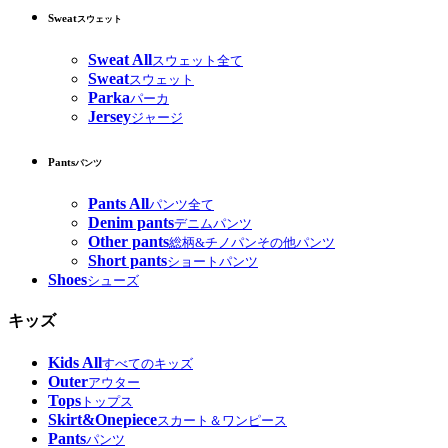
Sweat
スウェット
Sweat All
スウェット全て
Sweat
スウェット
Parka
パーカ
Jersey
ジャージ
Pants
パンツ
Pants All
パンツ全て
Denim pants
デニムパンツ
Other pants
総柄&チノパンその他パンツ
Short pants
ショートパンツ
Shoes
シューズ
キッズ
Kids All
すべてのキッズ
Outer
アウター
Tops
トップス
Skirt&Onepiece
スカート＆ワンピース
Pants
パンツ