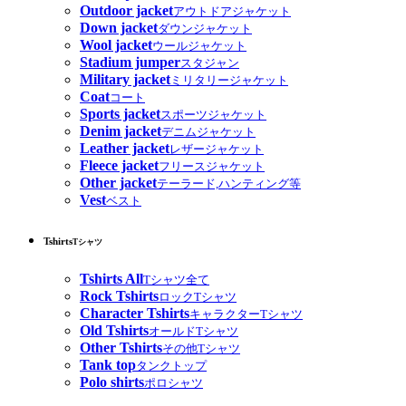
Outdoor jacket
アウトドアジャケット
Down jacket
ダウンジャケット
Wool jacket
ウールジャケット
Stadium jumper
スタジャン
Military jacket
ミリタリージャケット
Coat
コート
Sports jacket
スポーツジャケット
Denim jacket
デニムジャケット
Leather jacket
レザージャケット
Fleece jacket
フリースジャケット
Other jacket
テーラード,ハンティング等
Vest
ベスト
Tshirts
Tシャツ
Tshirts All
Tシャツ全て
Rock Tshirts
ロックTシャツ
Character Tshirts
キャラクターTシャツ
Old Tshirts
オールドTシャツ
Other Tshirts
その他Tシャツ
Tank top
タンクトップ
Polo shirts
ポロシャツ