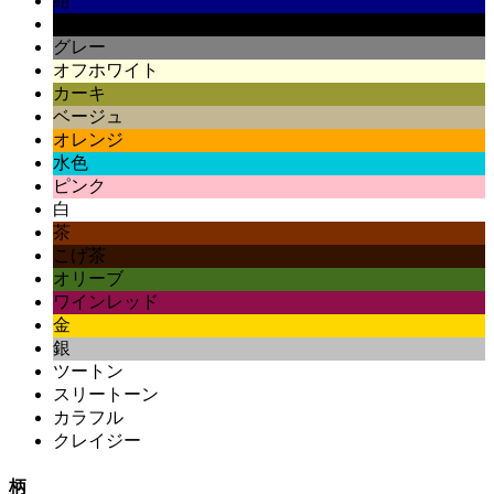
紺
黒
グレー
オフホワイト
カーキ
ベージュ
オレンジ
水色
ピンク
白
茶
こげ茶
オリーブ
ワインレッド
金
銀
ツートン
スリートーン
カラフル
クレイジー
柄