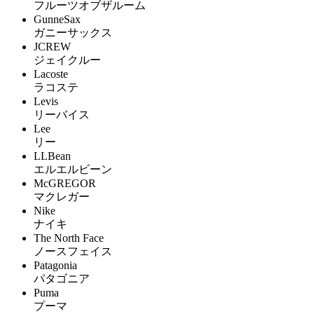
フルーツオブザルーム
GunneSax
ガニーサックス
JCREW
ジェイクルー
Lacoste
ラコステ
Levis
リーバイス
Lee
リー
LLBean
エルエルビーン
McGREGOR
マクレガー
Nike
ナイキ
The North Face
ノースフェイス
Patagonia
パタゴニア
Puma
プーマ