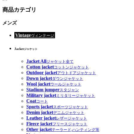
商品カテゴリ
メンズ
Vintage
ヴィンテージ
Jacket
ジャケット
Jacket All
ジャケット全て
Cotton jacket
コットンジャケット
Outdoor jacket
アウトドアジャケット
Down jacket
ダウンジャケット
Wool jacket
ウールジャケット
Stadium jumper
スタジャン
Military jacket
ミリタリージャケット
Coat
コート
Sports jacket
スポーツジャケット
Denim jacket
デニムジャケット
Leather jacket
レザージャケット
Fleece jacket
フリースジャケット
Other jacket
テーラード,ハンティング等