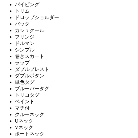
パイピング
トリム
ドロップショルダー
バック
カシュクール
フリンジ
ドルマン
シンプル
巻きスカート
ラップ
ダブルブレスト
ダブルボタン
単色タグ
ブルーバータグ
トリコタグ
ペイント
マチ付
クルーネック
Uネック
Vネック
ボートネック