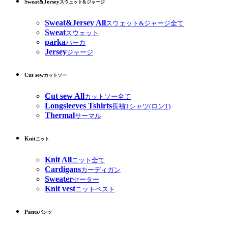
Sweat&Jersey
スウェット&ジャージ
Sweat&Jersey All
スウェット&ジャージ全て
Sweat
スウェット
parka
パーカ
Jersey
ジャージ
Cut sew
カットソー
Cut sew All
カットソー全て
Longsleeves Tshirts
長袖Tシャツ(ロンT)
Thermal
サーマル
Knit
ニット
Knit All
ニット全て
Cardigans
カーディガン
Sweater
セーター
Knit vest
ニットベスト
Pants
パンツ