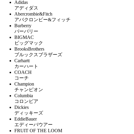
Adidas
アディダス
Abercrombie&Fitch
アバクロンビー&フィッチ
Burberry
バーバリー
BIGMAC
ビッグマック
BrooksBrothers
ブルックスブラザーズ
Carhartt
カーハート
COACH
コーチ
Champion
チャンピオン
Columbia
コロンビア
Dickies
ディッキーズ
EddieBauer
エディーバウアー
FRUIT OF THE LOOM