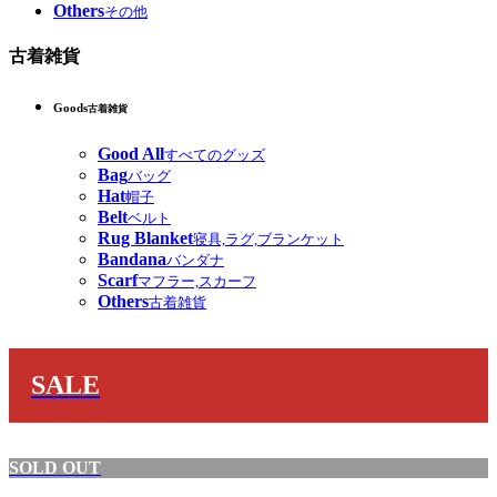
Others
その他
古着雑貨
Goods
古着雑貨
Good All
すべてのグッズ
Bag
バッグ
Hat
帽子
Belt
ベルト
Rug Blanket
寝具,ラグ,ブランケット
Bandana
バンダナ
Scarf
マフラー,スカーフ
Others
古着雑貨
SALE
SOLD OUT