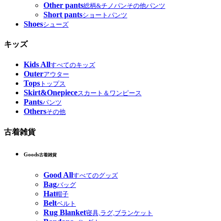
Other pants
総柄&チノパンその他パンツ
Short pants
ショートパンツ
Shoes
シューズ
キッズ
Kids All
すべてのキッズ
Outer
アウター
Tops
トップス
Skirt&Onepiece
スカート＆ワンピース
Pants
パンツ
Others
その他
古着雑貨
Goods
古着雑貨
Good All
すべてのグッズ
Bag
バッグ
Hat
帽子
Belt
ベルト
Rug Blanket
寝具,ラグ,ブランケット