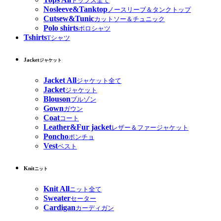
トップス全て
Nosleeve&Tanktop
ノースリーブ＆タンクトップ
Cutsew&Tunic
カットソー＆チュニック
Polo shirts
ポロシャツ
Tshirts
Tシャツ
Jacket
ジャケット
Jacket All
ジャケット全て
Jacket
ジャケット
Blouson
ブルゾン
Gown
ガウン
Coat
コート
Leather&Fur jacket
レザー＆ファージャケット
Poncho
ポンチョ
Vest
ベスト
Knit
ニット
Knit All
ニット全て
Sweater
セーター
Cardigan
カーディガン