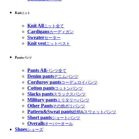
Knit
ニット
Knit All
ニット全て
Cardigans
カーディガン
Sweater
セーター
Knit vest
ニットベスト
Pants
パンツ
Pants All
パンツ全て
Denim pants
デニムパンツ
Corduroy pants
コーデュロイパンツ
Cotton pants
コットンパンツ
Slacks pants
スラックスパンツ
Military pants
ミリタリーパンツ
Other Pants
その他ポリパンツ
Pattern&Sweat pants
総柄&スウェットパンツ
Short pants
ショートパンツ
Overalls
オーバーオール
Shoes
シューズ