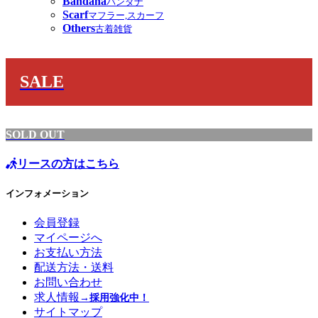
Bandana
バンダナ
Scarf
マフラー,スカーフ
Others
古着雑貨
SALE
SOLD OUT
リースの方はこちら
インフォメーション
会員登録
マイページへ
お支払い方法
配送方法・送料
お問い合わせ
求人情報
→採用強化中！
サイトマップ