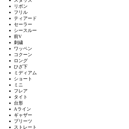
スタッズ
リボン
フリル
ティアード
セーラー
シースルー
前V
刺繍
ワッペン
コクーン
ロング
ひざ下
ミディアム
ショート
ミニ
フレア
タイト
台形
Aライン
ギャザー
プリーツ
ストレート