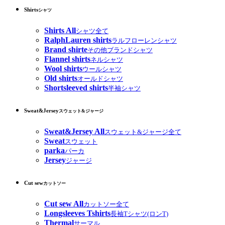
Shirts
シャツ
Shirts All
シャツ全て
RalphLauren shirts
ラルフローレンシャツ
Brand shirte
その他ブランドシャツ
Flannel shirts
ネルシャツ
Wool shirts
ウールシャツ
Old shirts
オールドシャツ
Shortsleeved shirts
半袖シャツ
Sweat&Jersey
スウェット&ジャージ
Sweat&Jersey All
スウェット&ジャージ全て
Sweat
スウェット
parka
パーカ
Jersey
ジャージ
Cut sew
カットソー
Cut sew All
カットソー全て
Longsleeves Tshirts
長袖Tシャツ(ロンT)
Thermal
サーマル