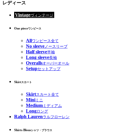
レディース
Vintage
ヴィンテージ
One piece
ワンピース
All
ワンピース全て
No sleeve
ノースリーブ
Half sleeve
半袖
Long sleeve
長袖
Overalls
オーバーオール
Setup
セットアップ
Skirt
スカート
Skirt
スカート全て
Mini
ミニ
Medium
ミディアム
Long
ロング
Ralph Lauren
ラルフローレン
Shirts Blous
シャツ・ブラウス