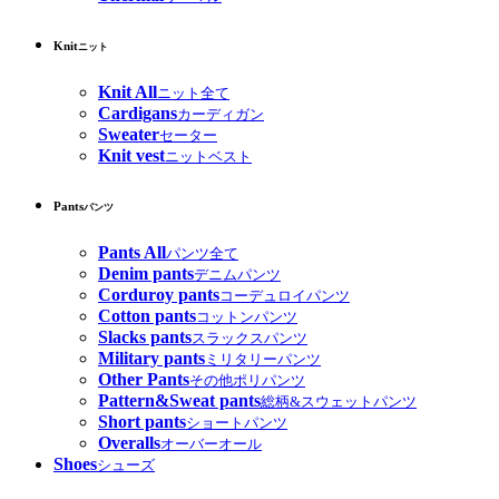
Knit
ニット
Knit All
ニット全て
Cardigans
カーディガン
Sweater
セーター
Knit vest
ニットベスト
Pants
パンツ
Pants All
パンツ全て
Denim pants
デニムパンツ
Corduroy pants
コーデュロイパンツ
Cotton pants
コットンパンツ
Slacks pants
スラックスパンツ
Military pants
ミリタリーパンツ
Other Pants
その他ポリパンツ
Pattern&Sweat pants
総柄&スウェットパンツ
Short pants
ショートパンツ
Overalls
オーバーオール
Shoes
シューズ