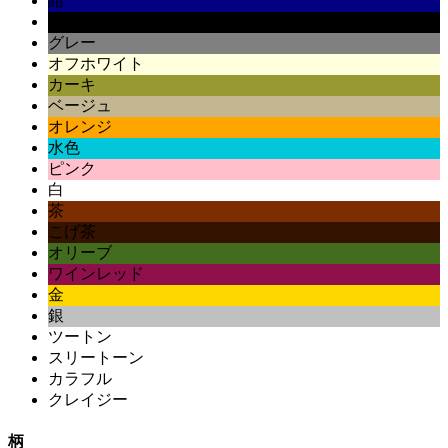
紺
黒
グレー
オフホワイト
カーキ
ベージュ
オレンジ
水色
ピンク
白
茶
こげ茶
オリーブ
ワインレッド
金
銀
ツートン
スリートーン
カラフル
クレイジー
柄