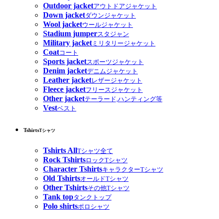
Outdoor jacket
アウトドアジャケット
Down jacket
ダウンジャケット
Wool jacket
ウールジャケット
Stadium jumper
スタジャン
Military jacket
ミリタリージャケット
Coat
コート
Sports jacket
スポーツジャケット
Denim jacket
デニムジャケット
Leather jacket
レザージャケット
Fleece jacket
フリースジャケット
Other jacket
テーラード,ハンティング等
Vest
ベスト
Tshirts
Tシャツ
Tshirts All
Tシャツ全て
Rock Tshirts
ロックTシャツ
Character Tshirts
キャラクターTシャツ
Old Tshirts
オールドTシャツ
Other Tshirts
その他Tシャツ
Tank top
タンクトップ
Polo shirts
ポロシャツ