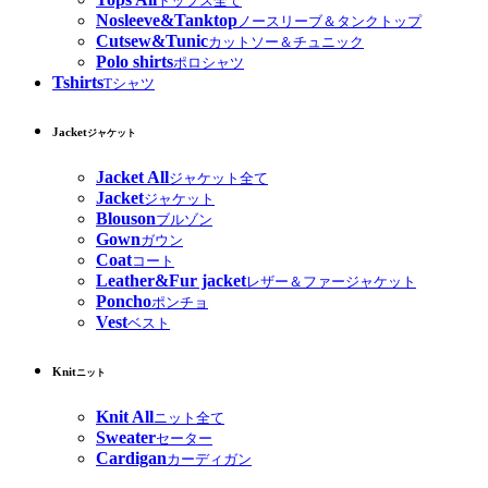
トップス全て
Nosleeve&Tanktop
ノースリーブ＆タンクトップ
Cutsew&Tunic
カットソー＆チュニック
Polo shirts
ポロシャツ
Tshirts
Tシャツ
Jacket
ジャケット
Jacket All
ジャケット全て
Jacket
ジャケット
Blouson
ブルゾン
Gown
ガウン
Coat
コート
Leather&Fur jacket
レザー＆ファージャケット
Poncho
ポンチョ
Vest
ベスト
Knit
ニット
Knit All
ニット全て
Sweater
セーター
Cardigan
カーディガン