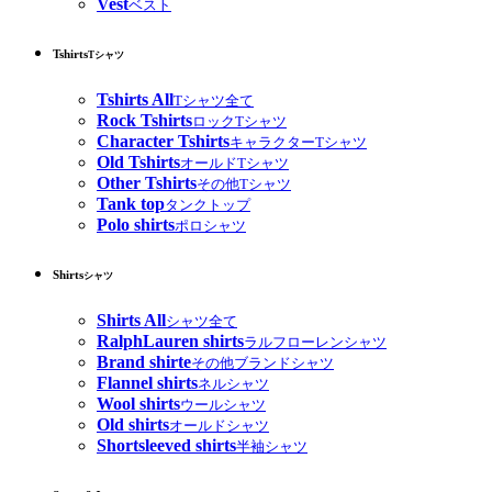
Vest
ベスト
Tshirts
Tシャツ
Tshirts All
Tシャツ全て
Rock Tshirts
ロックTシャツ
Character Tshirts
キャラクターTシャツ
Old Tshirts
オールドTシャツ
Other Tshirts
その他Tシャツ
Tank top
タンクトップ
Polo shirts
ポロシャツ
Shirts
シャツ
Shirts All
シャツ全て
RalphLauren shirts
ラルフローレンシャツ
Brand shirte
その他ブランドシャツ
Flannel shirts
ネルシャツ
Wool shirts
ウールシャツ
Old shirts
オールドシャツ
Shortsleeved shirts
半袖シャツ