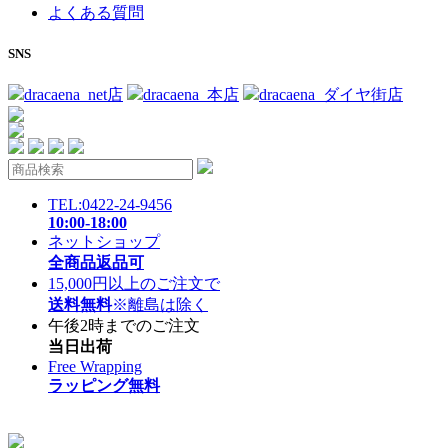
よくある質問
SNS
dracaena_net店
dracaena_本店
dracaena_ダイヤ街店
TEL:0422-24-9456
10:00-18:00
ネットショップ
全商品返品可
15,000円以上のご注文で
送料無料
※離島は除く
午後2時までのご注文
当日出荷
Free Wrapping
ラッピング無料