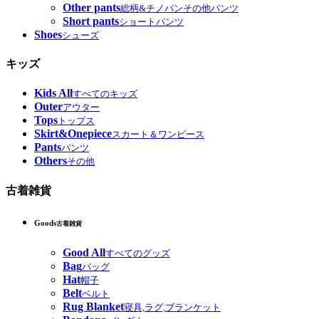
Other pants
総柄&チノパンその他パンツ
Short pants
ショートパンツ
Shoes
シューズ
キッズ
Kids All
すべてのキッズ
Outer
アウター
Tops
トップス
Skirt&Onepiece
スカート＆ワンピース
Pants
パンツ
Others
その他
古着雑貨
Goods
古着雑貨
Good All
すべてのグッズ
Bag
バッグ
Hat
帽子
Belt
ベルト
Rug Blanket
寝具,ラグ,ブランケット