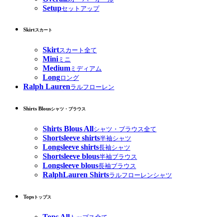
Setup
セットアップ
Skirt
スカート
Skirt
スカート全て
Mini
ミニ
Medium
ミディアム
Long
ロング
Ralph Lauren
ラルフローレン
Shirts Blous
シャツ・ブラウス
Shirts Blous All
シャツ・ブラウス全て
Shortsleeve shirts
半袖シャツ
Longsleeve shirts
長袖シャツ
Shortsleeve blous
半袖ブラウス
Longsleeve blous
長袖ブラウス
RalphLauren Shirts
ラルフローレンシャツ
Tops
トップス
Tops All