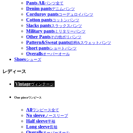
Pants All
パンツ全て
Denim pants
デニムパンツ
Corduroy pants
コーデュロイパンツ
Cotton pants
コットンパンツ
Slacks pants
スラックスパンツ
Military pants
ミリタリーパンツ
Other Pants
その他ポリパンツ
Pattern&Sweat pants
総柄&スウェットパンツ
Short pants
ショートパンツ
Overalls
オーバーオール
Shoes
シューズ
レディース
Vintage
ヴィンテージ
One piece
ワンピース
All
ワンピース全て
No sleeve
ノースリーブ
Half sleeve
半袖
Long sleeve
長袖
Overalls
オーバーオール