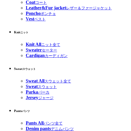
Coat
コート
Leather&Fur jacket
レザー＆ファージャケット
Poncho
ポンチョ
Vest
ベスト
Knit
ニット
Knit All
ニット全て
Sweater
セーター
Cardigan
カーディガン
Sweat
スウェット
Sweat All
スウェット全て
Sweat
スウェット
Parka
パーカ
Jersey
ジャージ
Pants
パンツ
Pants All
パンツ全て
Denim pants
デニムパンツ