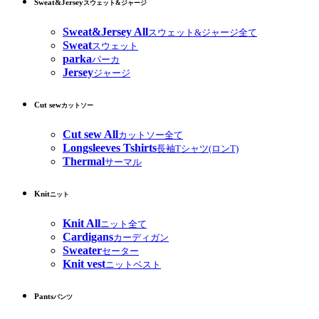
Sweat&Jersey
スウェット&ジャージ
Sweat&Jersey All
スウェット&ジャージ全て
Sweat
スウェット
parka
パーカ
Jersey
ジャージ
Cut sew
カットソー
Cut sew All
カットソー全て
Longsleeves Tshirts
長袖Tシャツ(ロンT)
Thermal
サーマル
Knit
ニット
Knit All
ニット全て
Cardigans
カーディガン
Sweater
セーター
Knit vest
ニットベスト
Pants
パンツ