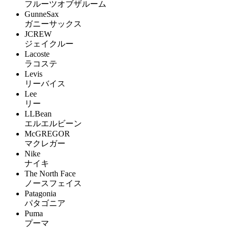
フルーツオブザルーム
GunneSax
ガニーサックス
JCREW
ジェイクルー
Lacoste
ラコステ
Levis
リーバイス
Lee
リー
LLBean
エルエルビーン
McGREGOR
マクレガー
Nike
ナイキ
The North Face
ノースフェイス
Patagonia
パタゴニア
Puma
プーマ