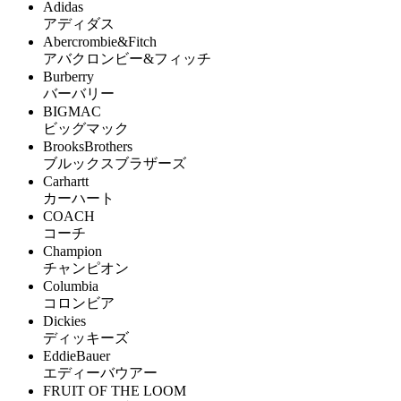
Adidas
アディダス
Abercrombie&Fitch
アバクロンビー&フィッチ
Burberry
バーバリー
BIGMAC
ビッグマック
BrooksBrothers
ブルックスブラザーズ
Carhartt
カーハート
COACH
コーチ
Champion
チャンピオン
Columbia
コロンビア
Dickies
ディッキーズ
EddieBauer
エディーバウアー
FRUIT OF THE LOOM