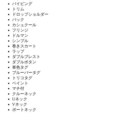
パイピング
トリム
ドロップショルダー
バック
カシュクール
フリンジ
ドルマン
シンプル
巻きスカート
ラップ
ダブルブレスト
ダブルボタン
単色タグ
ブルーバータグ
トリコタグ
ペイント
マチ付
クルーネック
Uネック
Vネック
ボートネック