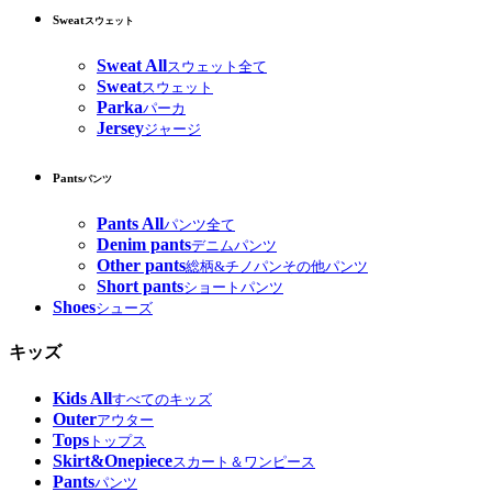
Sweat
スウェット
Sweat All
スウェット全て
Sweat
スウェット
Parka
パーカ
Jersey
ジャージ
Pants
パンツ
Pants All
パンツ全て
Denim pants
デニムパンツ
Other pants
総柄&チノパンその他パンツ
Short pants
ショートパンツ
Shoes
シューズ
キッズ
Kids All
すべてのキッズ
Outer
アウター
Tops
トップス
Skirt&Onepiece
スカート＆ワンピース
Pants
パンツ