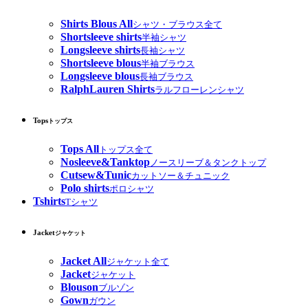
Shirts Blous All
シャツ・ブラウス全て
Shortsleeve shirts
半袖シャツ
Longsleeve shirts
長袖シャツ
Shortsleeve blous
半袖ブラウス
Longsleeve blous
長袖ブラウス
RalphLauren Shirts
ラルフローレンシャツ
Tops
トップス
Tops All
トップス全て
Nosleeve&Tanktop
ノースリーブ＆タンクトップ
Cutsew&Tunic
カットソー＆チュニック
Polo shirts
ポロシャツ
Tshirts
Tシャツ
Jacket
ジャケット
Jacket All
ジャケット全て
Jacket
ジャケット
Blouson
ブルゾン
Gown
ガウン