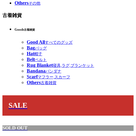
Others
その他
古着雑貨
Goods
古着雑貨
Good All
すべてのグッズ
Bag
バッグ
Hat
帽子
Belt
ベルト
Rug Blanket
寝具,ラグ,ブランケット
Bandana
バンダナ
Scarf
マフラー,スカーフ
Others
古着雑貨
SALE
SOLD OUT