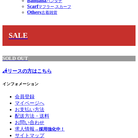
Bandana
バンダナ
Scarf
マフラー,スカーフ
Others
古着雑貨
SALE
SOLD OUT
リースの方はこちら
インフォメーション
会員登録
マイページへ
お支払い方法
配送方法・送料
お問い合わせ
求人情報
→採用強化中！
サイトマップ