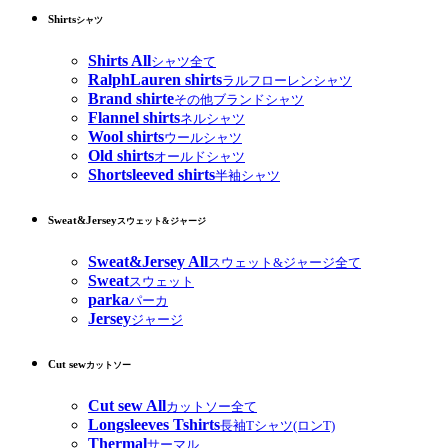
Shirts
シャツ
Shirts All
シャツ全て
RalphLauren shirts
ラルフローレンシャツ
Brand shirte
その他ブランドシャツ
Flannel shirts
ネルシャツ
Wool shirts
ウールシャツ
Old shirts
オールドシャツ
Shortsleeved shirts
半袖シャツ
Sweat&Jersey
スウェット&ジャージ
Sweat&Jersey All
スウェット&ジャージ全て
Sweat
スウェット
parka
パーカ
Jersey
ジャージ
Cut sew
カットソー
Cut sew All
カットソー全て
Longsleeves Tshirts
長袖Tシャツ(ロンT)
Thermal
サーマル