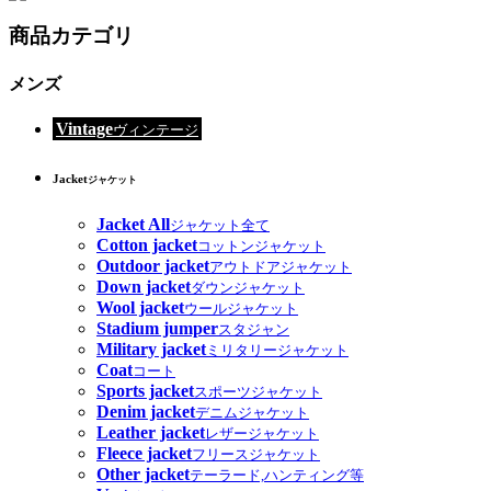
商品カテゴリ
メンズ
Vintage
ヴィンテージ
Jacket
ジャケット
Jacket All
ジャケット全て
Cotton jacket
コットンジャケット
Outdoor jacket
アウトドアジャケット
Down jacket
ダウンジャケット
Wool jacket
ウールジャケット
Stadium jumper
スタジャン
Military jacket
ミリタリージャケット
Coat
コート
Sports jacket
スポーツジャケット
Denim jacket
デニムジャケット
Leather jacket
レザージャケット
Fleece jacket
フリースジャケット
Other jacket
テーラード,ハンティング等