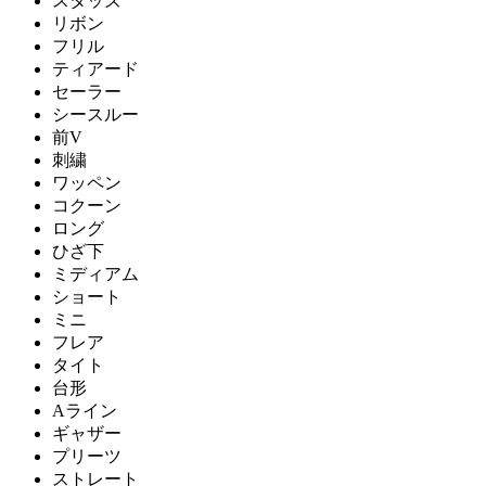
スタッズ
リボン
フリル
ティアード
セーラー
シースルー
前V
刺繍
ワッペン
コクーン
ロング
ひざ下
ミディアム
ショート
ミニ
フレア
タイト
台形
Aライン
ギャザー
プリーツ
ストレート