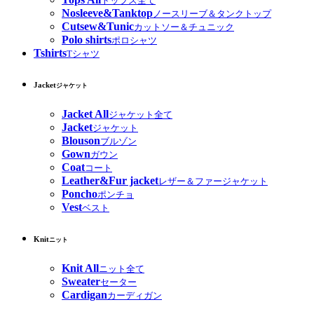
トップス全て
Nosleeve&Tanktop
ノースリーブ＆タンクトップ
Cutsew&Tunic
カットソー＆チュニック
Polo shirts
ポロシャツ
Tshirts
Tシャツ
Jacket
ジャケット
Jacket All
ジャケット全て
Jacket
ジャケット
Blouson
ブルゾン
Gown
ガウン
Coat
コート
Leather&Fur jacket
レザー＆ファージャケット
Poncho
ポンチョ
Vest
ベスト
Knit
ニット
Knit All
ニット全て
Sweater
セーター
Cardigan
カーディガン