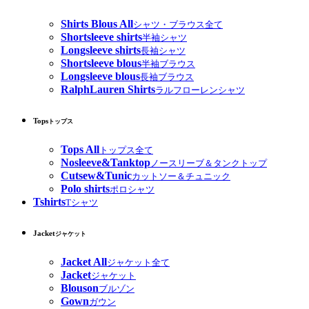
Shirts Blous All
シャツ・ブラウス全て
Shortsleeve shirts
半袖シャツ
Longsleeve shirts
長袖シャツ
Shortsleeve blous
半袖ブラウス
Longsleeve blous
長袖ブラウス
RalphLauren Shirts
ラルフローレンシャツ
Tops
トップス
Tops All
トップス全て
Nosleeve&Tanktop
ノースリーブ＆タンクトップ
Cutsew&Tunic
カットソー＆チュニック
Polo shirts
ポロシャツ
Tshirts
Tシャツ
Jacket
ジャケット
Jacket All
ジャケット全て
Jacket
ジャケット
Blouson
ブルゾン
Gown
ガウン