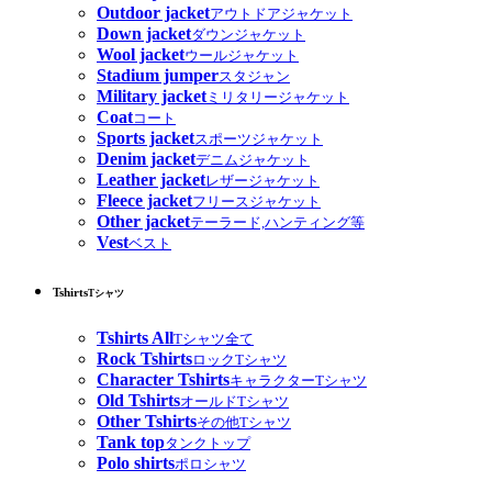
Outdoor jacket
アウトドアジャケット
Down jacket
ダウンジャケット
Wool jacket
ウールジャケット
Stadium jumper
スタジャン
Military jacket
ミリタリージャケット
Coat
コート
Sports jacket
スポーツジャケット
Denim jacket
デニムジャケット
Leather jacket
レザージャケット
Fleece jacket
フリースジャケット
Other jacket
テーラード,ハンティング等
Vest
ベスト
Tshirts
Tシャツ
Tshirts All
Tシャツ全て
Rock Tshirts
ロックTシャツ
Character Tshirts
キャラクターTシャツ
Old Tshirts
オールドTシャツ
Other Tshirts
その他Tシャツ
Tank top
タンクトップ
Polo shirts
ポロシャツ