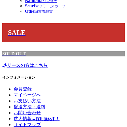
Bandana
バンダナ
Scarf
マフラー,スカーフ
Others
古着雑貨
SALE
SOLD OUT
リースの方はこちら
インフォメーション
会員登録
マイページへ
お支払い方法
配送方法・送料
お問い合わせ
求人情報
→採用強化中！
サイトマップ