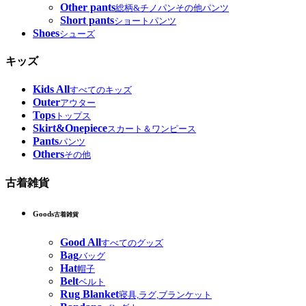
Other pants
総柄&チノパンその他パンツ
Short pants
ショートパンツ
Shoes
シューズ
キッズ
Kids All
すべてのキッズ
Outer
アウター
Tops
トップス
Skirt&Onepiece
スカート＆ワンピース
Pants
パンツ
Others
その他
古着雑貨
Goods
古着雑貨
Good All
すべてのグッズ
Bag
バッグ
Hat
帽子
Belt
ベルト
Rug Blanket
寝具,ラグ,ブランケット