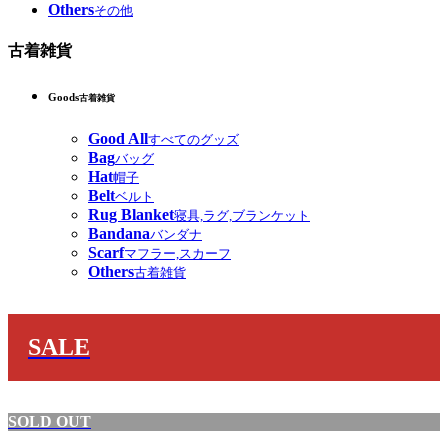
Others
その他
古着雑貨
Goods
古着雑貨
Good All
すべてのグッズ
Bag
バッグ
Hat
帽子
Belt
ベルト
Rug Blanket
寝具,ラグ,ブランケット
Bandana
バンダナ
Scarf
マフラー,スカーフ
Others
古着雑貨
SALE
SOLD OUT