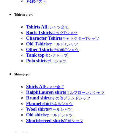
Vest
ベスト
Tshirts
Tシャツ
Tshirts All
Tシャツ全て
Rock Tshirts
ロックTシャツ
Character Tshirts
キャラクターTシャツ
Old Tshirts
オールドTシャツ
Other Tshirts
その他Tシャツ
Tank top
タンクトップ
Polo shirts
ポロシャツ
Shirts
シャツ
Shirts All
シャツ全て
RalphLauren shirts
ラルフローレンシャツ
Brand shirte
その他ブランドシャツ
Flannel shirts
ネルシャツ
Wool shirts
ウールシャツ
Old shirts
オールドシャツ
Shortsleeved shirts
半袖シャツ