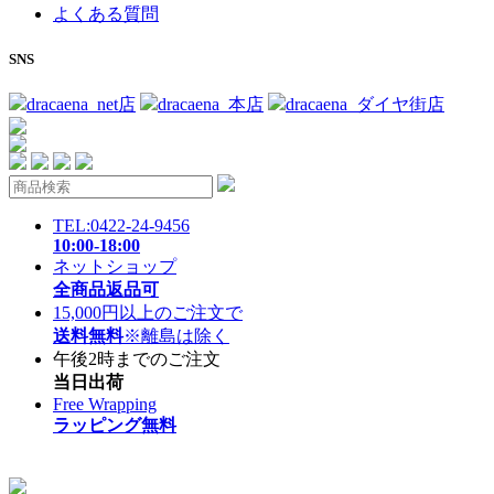
よくある質問
SNS
dracaena_net店
dracaena_本店
dracaena_ダイヤ街店
TEL:0422-24-9456
10:00-18:00
ネットショップ
全商品返品可
15,000円以上のご注文で
送料無料
※離島は除く
午後2時までのご注文
当日出荷
Free Wrapping
ラッピング無料