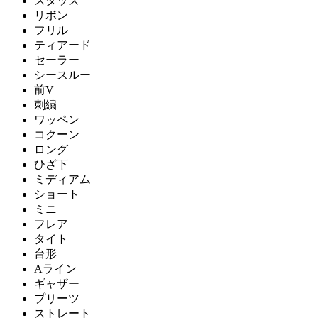
スタッズ
リボン
フリル
ティアード
セーラー
シースルー
前V
刺繍
ワッペン
コクーン
ロング
ひざ下
ミディアム
ショート
ミニ
フレア
タイト
台形
Aライン
ギャザー
プリーツ
ストレート