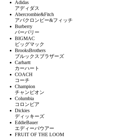
Adidas
アディダス
Abercrombie&Fitch
アバクロンビー&フィッチ
Burberry
バーバリー
BIGMAC
ビッグマック
BrooksBrothers
ブルックスブラザーズ
Carhartt
カーハート
COACH
コーチ
Champion
チャンピオン
Columbia
コロンビア
Dickies
ディッキーズ
EddieBauer
エディーバウアー
FRUIT OF THE LOOM