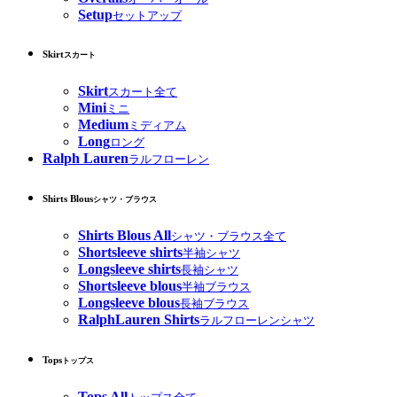
Setup
セットアップ
Skirt
スカート
Skirt
スカート全て
Mini
ミニ
Medium
ミディアム
Long
ロング
Ralph Lauren
ラルフローレン
Shirts Blous
シャツ・ブラウス
Shirts Blous All
シャツ・ブラウス全て
Shortsleeve shirts
半袖シャツ
Longsleeve shirts
長袖シャツ
Shortsleeve blous
半袖ブラウス
Longsleeve blous
長袖ブラウス
RalphLauren Shirts
ラルフローレンシャツ
Tops
トップス
Tops All