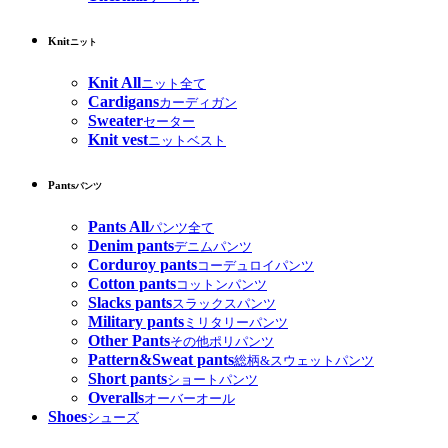
Knit
ニット
Knit All
ニット全て
Cardigans
カーディガン
Sweater
セーター
Knit vest
ニットベスト
Pants
パンツ
Pants All
パンツ全て
Denim pants
デニムパンツ
Corduroy pants
コーデュロイパンツ
Cotton pants
コットンパンツ
Slacks pants
スラックスパンツ
Military pants
ミリタリーパンツ
Other Pants
その他ポリパンツ
Pattern&Sweat pants
総柄&スウェットパンツ
Short pants
ショートパンツ
Overalls
オーバーオール
Shoes
シューズ