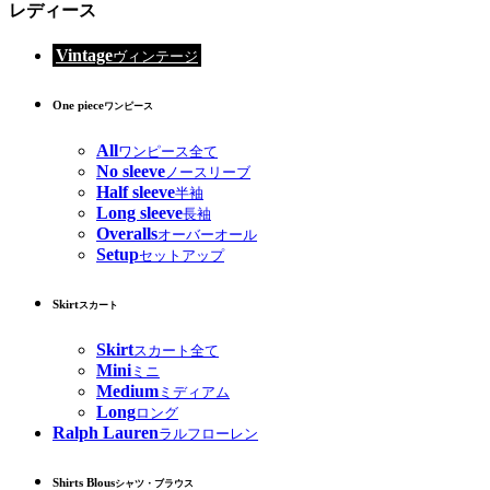
レディース
Vintage
ヴィンテージ
One piece
ワンピース
All
ワンピース全て
No sleeve
ノースリーブ
Half sleeve
半袖
Long sleeve
長袖
Overalls
オーバーオール
Setup
セットアップ
Skirt
スカート
Skirt
スカート全て
Mini
ミニ
Medium
ミディアム
Long
ロング
Ralph Lauren
ラルフローレン
Shirts Blous
シャツ・ブラウス