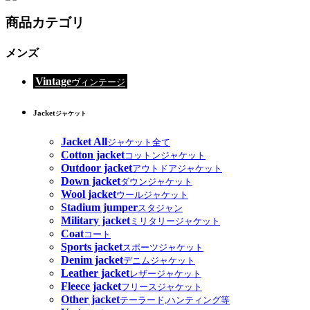
商品カテゴリ
メンズ
Vintage
ヴィンテージ
Jacket
ジャケット
Jacket All
ジャケット全て
Cotton jacket
コットンジャケット
Outdoor jacket
アウトドアジャケット
Down jacket
ダウンジャケット
Wool jacket
ウールジャケット
Stadium jumper
スタジャン
Military jacket
ミリタリージャケット
Coat
コート
Sports jacket
スポーツジャケット
Denim jacket
デニムジャケット
Leather jacket
レザージャケット
Fleece jacket
フリースジャケット
Other jacket
テーラード,ハンティング等