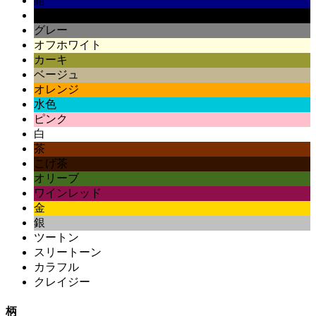
紺
黒
グレー
オフホワイト
カーキ
ベージュ
オレンジ
水色
ピンク
白
茶
こげ茶
オリーブ
ワインレッド
金
銀
ツートン
スリートーン
カラフル
クレイジー
柄