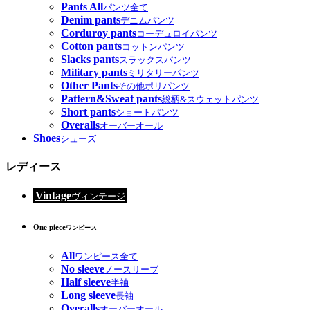
Pants All
パンツ全て
Denim pants
デニムパンツ
Corduroy pants
コーデュロイパンツ
Cotton pants
コットンパンツ
Slacks pants
スラックスパンツ
Military pants
ミリタリーパンツ
Other Pants
その他ポリパンツ
Pattern&Sweat pants
総柄&スウェットパンツ
Short pants
ショートパンツ
Overalls
オーバーオール
Shoes
シューズ
レディース
Vintage
ヴィンテージ
One piece
ワンピース
All
ワンピース全て
No sleeve
ノースリーブ
Half sleeve
半袖
Long sleeve
長袖
Overalls
オーバーオール