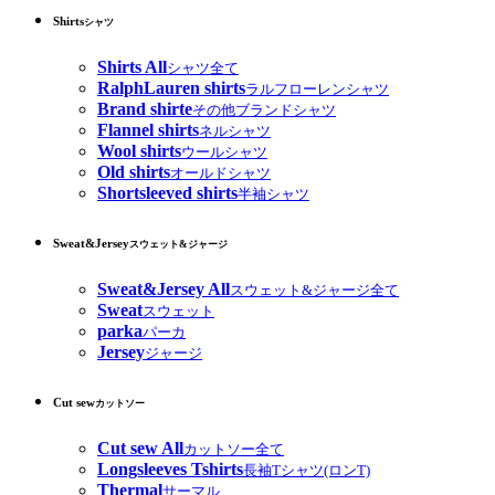
Shirts
シャツ
Shirts All
シャツ全て
RalphLauren shirts
ラルフローレンシャツ
Brand shirte
その他ブランドシャツ
Flannel shirts
ネルシャツ
Wool shirts
ウールシャツ
Old shirts
オールドシャツ
Shortsleeved shirts
半袖シャツ
Sweat&Jersey
スウェット&ジャージ
Sweat&Jersey All
スウェット&ジャージ全て
Sweat
スウェット
parka
パーカ
Jersey
ジャージ
Cut sew
カットソー
Cut sew All
カットソー全て
Longsleeves Tshirts
長袖Tシャツ(ロンT)
Thermal
サーマル