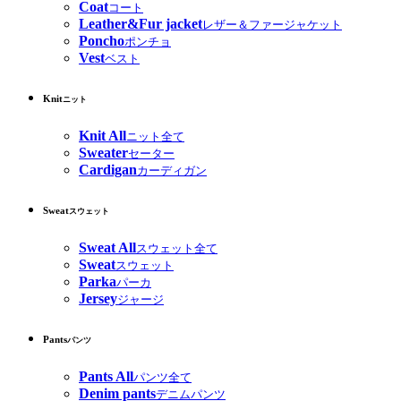
Coat
コート
Leather&Fur jacket
レザー＆ファージャケット
Poncho
ポンチョ
Vest
ベスト
Knit
ニット
Knit All
ニット全て
Sweater
セーター
Cardigan
カーディガン
Sweat
スウェット
Sweat All
スウェット全て
Sweat
スウェット
Parka
パーカ
Jersey
ジャージ
Pants
パンツ
Pants All
パンツ全て
Denim pants
デニムパンツ