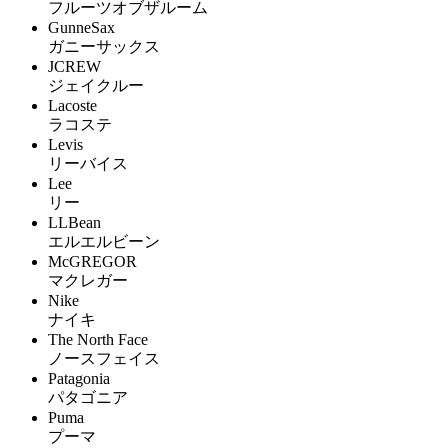
フルーツオブザルーム
GunneSax
ガニーサックス
JCREW
ジェイクルー
Lacoste
ラコステ
Levis
リーバイス
Lee
リー
LLBean
エルエルビーン
McGREGOR
マクレガー
Nike
ナイキ
The North Face
ノースフェイス
Patagonia
パタゴニア
Puma
プーマ