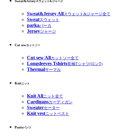
Sweat&Jersey
スウェット&ジャージ
Sweat&Jersey All
スウェット&ジャージ全て
Sweat
スウェット
parka
パーカ
Jersey
ジャージ
Cut sew
カットソー
Cut sew All
カットソー全て
Longsleeves Tshirts
長袖Tシャツ(ロンT)
Thermal
サーマル
Knit
ニット
Knit All
ニット全て
Cardigans
カーディガン
Sweater
セーター
Knit vest
ニットベスト
Pants
パンツ