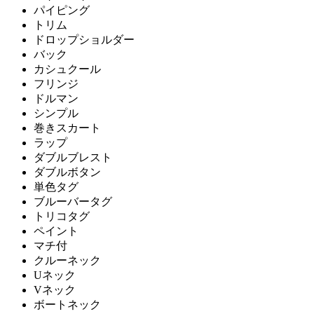
パイピング
トリム
ドロップショルダー
バック
カシュクール
フリンジ
ドルマン
シンプル
巻きスカート
ラップ
ダブルブレスト
ダブルボタン
単色タグ
ブルーバータグ
トリコタグ
ペイント
マチ付
クルーネック
Uネック
Vネック
ボートネック