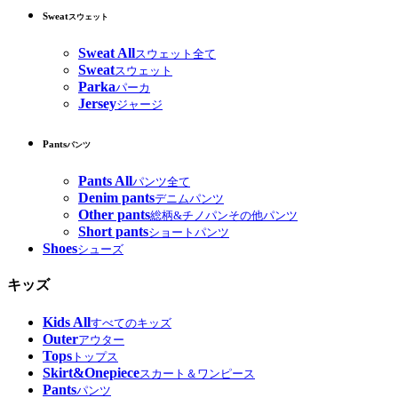
Sweat
スウェット
Sweat All
スウェット全て
Sweat
スウェット
Parka
パーカ
Jersey
ジャージ
Pants
パンツ
Pants All
パンツ全て
Denim pants
デニムパンツ
Other pants
総柄&チノパンその他パンツ
Short pants
ショートパンツ
Shoes
シューズ
キッズ
Kids All
すべてのキッズ
Outer
アウター
Tops
トップス
Skirt&Onepiece
スカート＆ワンピース
Pants
パンツ