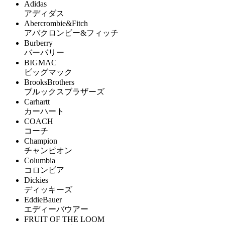
Adidas
アディダス
Abercrombie&Fitch
アバクロンビー&フィッチ
Burberry
バーバリー
BIGMAC
ビッグマック
BrooksBrothers
ブルックスブラザーズ
Carhartt
カーハート
COACH
コーチ
Champion
チャンピオン
Columbia
コロンビア
Dickies
ディッキーズ
EddieBauer
エディーバウアー
FRUIT OF THE LOOM