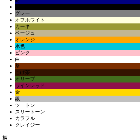
紺
黒
グレー
オフホワイト
カーキ
ベージュ
オレンジ
水色
ピンク
白
茶
こげ茶
オリーブ
ワインレッド
金
銀
ツートン
スリートーン
カラフル
クレイジー
柄