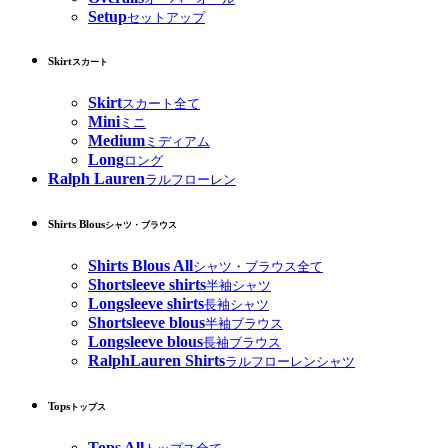
Setup
セットアップ
Skirt
スカート
Skirt
スカート全て
Mini
ミニ
Medium
ミディアム
Long
ロング
Ralph Lauren
ラルフローレン
Shirts Blous
シャツ・ブラウス
Shirts Blous All
シャツ・ブラウス全て
Shortsleeve shirts
半袖シャツ
Longsleeve shirts
長袖シャツ
Shortsleeve blous
半袖ブラウス
Longsleeve blous
長袖ブラウス
RalphLauren Shirts
ラルフローレンシャツ
Tops
トップス
Tops All