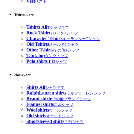
Vest
ベスト
Tshirts
Tシャツ
Tshirts All
Tシャツ全て
Rock Tshirts
ロックTシャツ
Character Tshirts
キャラクターTシャツ
Old Tshirts
オールドTシャツ
Other Tshirts
その他Tシャツ
Tank top
タンクトップ
Polo shirts
ポロシャツ
Shirts
シャツ
Shirts All
シャツ全て
RalphLauren shirts
ラルフローレンシャツ
Brand shirte
その他ブランドシャツ
Flannel shirts
ネルシャツ
Wool shirts
ウールシャツ
Old shirts
オールドシャツ
Shortsleeved shirts
半袖シャツ