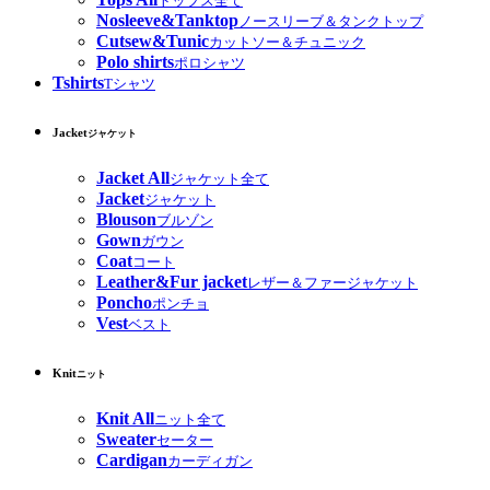
トップス全て
Nosleeve&Tanktop
ノースリーブ＆タンクトップ
Cutsew&Tunic
カットソー＆チュニック
Polo shirts
ポロシャツ
Tshirts
Tシャツ
Jacket
ジャケット
Jacket All
ジャケット全て
Jacket
ジャケット
Blouson
ブルゾン
Gown
ガウン
Coat
コート
Leather&Fur jacket
レザー＆ファージャケット
Poncho
ポンチョ
Vest
ベスト
Knit
ニット
Knit All
ニット全て
Sweater
セーター
Cardigan
カーディガン