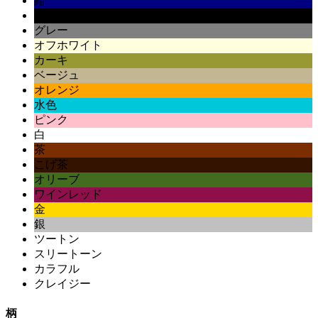
紺
黒
グレー
オフホワイト
カーキ
ベージュ
オレンジ
水色
ピンク
白
茶
こげ茶
オリーブ
ワインレッド
金
銀
ツートン
スリートーン
カラフル
クレイジー
柄