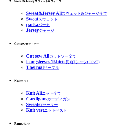
Sweat&Jersey
スウェット&ジャージ
Sweat&Jersey All
スウェット&ジャージ全て
Sweat
スウェット
parka
パーカ
Jersey
ジャージ
Cut sew
カットソー
Cut sew All
カットソー全て
Longsleeves Tshirts
長袖Tシャツ(ロンT)
Thermal
サーマル
Knit
ニット
Knit All
ニット全て
Cardigans
カーディガン
Sweater
セーター
Knit vest
ニットベスト
Pants
パンツ