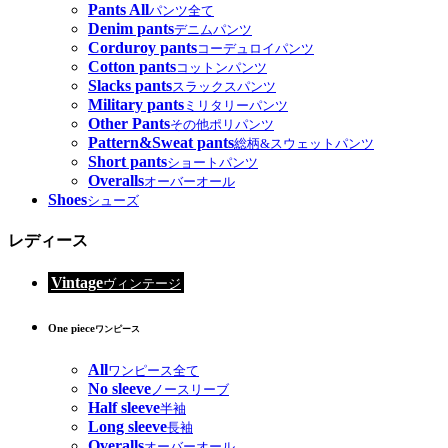
Pants All
パンツ全て
Denim pants
デニムパンツ
Corduroy pants
コーデュロイパンツ
Cotton pants
コットンパンツ
Slacks pants
スラックスパンツ
Military pants
ミリタリーパンツ
Other Pants
その他ポリパンツ
Pattern&Sweat pants
総柄&スウェットパンツ
Short pants
ショートパンツ
Overalls
オーバーオール
Shoes
シューズ
レディース
Vintage
ヴィンテージ
One piece
ワンピース
All
ワンピース全て
No sleeve
ノースリーブ
Half sleeve
半袖
Long sleeve
長袖
Overalls
オーバーオール