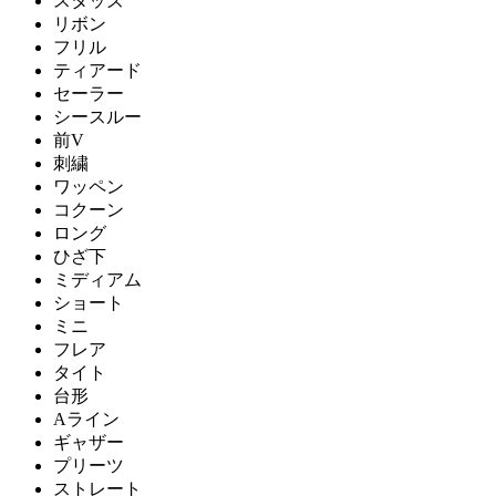
スタッズ
リボン
フリル
ティアード
セーラー
シースルー
前V
刺繍
ワッペン
コクーン
ロング
ひざ下
ミディアム
ショート
ミニ
フレア
タイト
台形
Aライン
ギャザー
プリーツ
ストレート