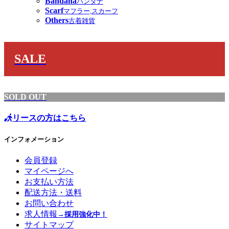
Bandana
バンダナ
Scarf
マフラー,スカーフ
Others
古着雑貨
SALE
SOLD OUT
リースの方はこちら
インフォメーション
会員登録
マイページへ
お支払い方法
配送方法・送料
お問い合わせ
求人情報
→採用強化中！
サイトマップ