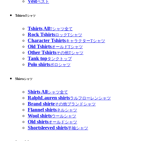
Vest
ベスト
Tshirts
Tシャツ
Tshirts All
Tシャツ全て
Rock Tshirts
ロックTシャツ
Character Tshirts
キャラクターTシャツ
Old Tshirts
オールドTシャツ
Other Tshirts
その他Tシャツ
Tank top
タンクトップ
Polo shirts
ポロシャツ
Shirts
シャツ
Shirts All
シャツ全て
RalphLauren shirts
ラルフローレンシャツ
Brand shirte
その他ブランドシャツ
Flannel shirts
ネルシャツ
Wool shirts
ウールシャツ
Old shirts
オールドシャツ
Shortsleeved shirts
半袖シャツ