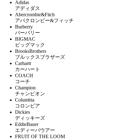
Adidas
アディダス
Abercrombie&Fitch
アバクロンビー&フィッチ
Burberry
バーバリー
BIGMAC
ビッグマック
BrooksBrothers
ブルックスブラザーズ
Carhartt
カーハート
COACH
コーチ
Champion
チャンピオン
Columbia
コロンビア
Dickies
ディッキーズ
EddieBauer
エディーバウアー
FRUIT OF THE LOOM