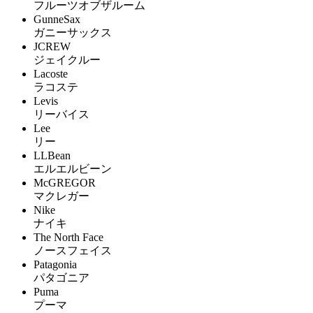
フルーツオブザルーム
GunneSax
ガニーサックス
JCREW
ジェイクルー
Lacoste
ラコステ
Levis
リーバイス
Lee
リー
LLBean
エルエルビーン
McGREGOR
マクレガー
Nike
ナイキ
The North Face
ノースフェイス
Patagonia
パタゴニア
Puma
プーマ