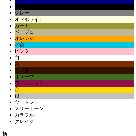
紺
黒
グレー
オフホワイト
カーキ
ベージュ
オレンジ
水色
ピンク
白
茶
こげ茶
オリーブ
ワインレッド
金
銀
ツートン
スリートーン
カラフル
クレイジー
柄