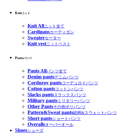
Knit
ニット
Knit All
ニット全て
Cardigans
カーディガン
Sweater
セーター
Knit vest
ニットベスト
Pants
パンツ
Pants All
パンツ全て
Denim pants
デニムパンツ
Corduroy pants
コーデュロイパンツ
Cotton pants
コットンパンツ
Slacks pants
スラックスパンツ
Military pants
ミリタリーパンツ
Other Pants
その他ポリパンツ
Pattern&Sweat pants
総柄&スウェットパンツ
Short pants
ショートパンツ
Overalls
オーバーオール
Shoes
シューズ