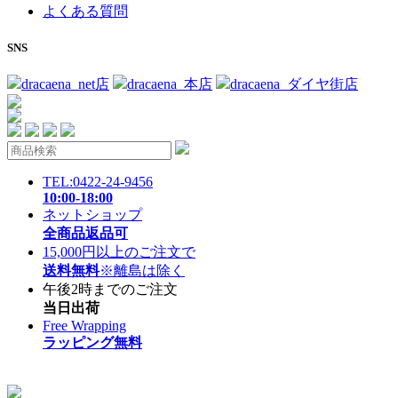
よくある質問
SNS
dracaena_net店
dracaena_本店
dracaena_ダイヤ街店
TEL:0422-24-9456
10:00-18:00
ネットショップ
全商品返品可
15,000円以上のご注文で
送料無料
※離島は除く
午後2時までのご注文
当日出荷
Free Wrapping
ラッピング無料