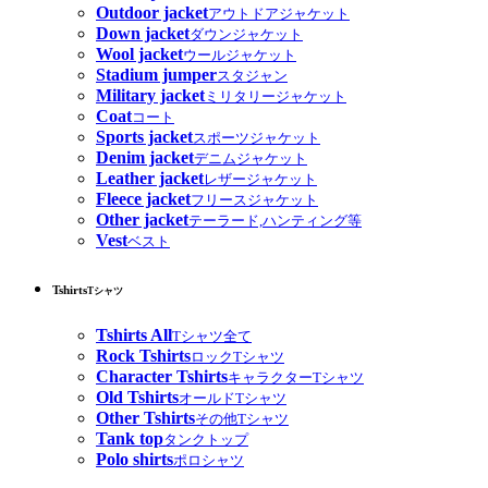
Outdoor jacket
アウトドアジャケット
Down jacket
ダウンジャケット
Wool jacket
ウールジャケット
Stadium jumper
スタジャン
Military jacket
ミリタリージャケット
Coat
コート
Sports jacket
スポーツジャケット
Denim jacket
デニムジャケット
Leather jacket
レザージャケット
Fleece jacket
フリースジャケット
Other jacket
テーラード,ハンティング等
Vest
ベスト
Tshirts
Tシャツ
Tshirts All
Tシャツ全て
Rock Tshirts
ロックTシャツ
Character Tshirts
キャラクターTシャツ
Old Tshirts
オールドTシャツ
Other Tshirts
その他Tシャツ
Tank top
タンクトップ
Polo shirts
ポロシャツ