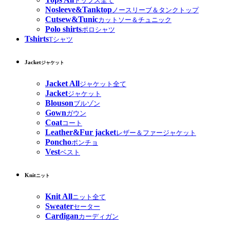
トップス全て
Nosleeve&Tanktop
ノースリーブ＆タンクトップ
Cutsew&Tunic
カットソー＆チュニック
Polo shirts
ポロシャツ
Tshirts
Tシャツ
Jacket
ジャケット
Jacket All
ジャケット全て
Jacket
ジャケット
Blouson
ブルゾン
Gown
ガウン
Coat
コート
Leather&Fur jacket
レザー＆ファージャケット
Poncho
ポンチョ
Vest
ベスト
Knit
ニット
Knit All
ニット全て
Sweater
セーター
Cardigan
カーディガン