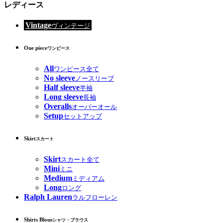
レディース
Vintage
ヴィンテージ
One piece
ワンピース
All
ワンピース全て
No sleeve
ノースリーブ
Half sleeve
半袖
Long sleeve
長袖
Overalls
オーバーオール
Setup
セットアップ
Skirt
スカート
Skirt
スカート全て
Mini
ミニ
Medium
ミディアム
Long
ロング
Ralph Lauren
ラルフローレン
Shirts Blous
シャツ・ブラウス