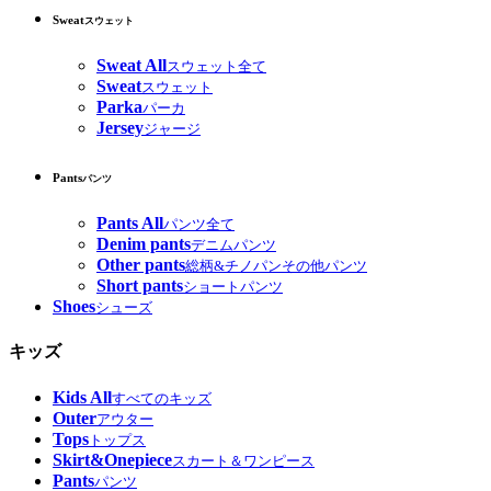
Sweat
スウェット
Sweat All
スウェット全て
Sweat
スウェット
Parka
パーカ
Jersey
ジャージ
Pants
パンツ
Pants All
パンツ全て
Denim pants
デニムパンツ
Other pants
総柄&チノパンその他パンツ
Short pants
ショートパンツ
Shoes
シューズ
キッズ
Kids All
すべてのキッズ
Outer
アウター
Tops
トップス
Skirt&Onepiece
スカート＆ワンピース
Pants
パンツ