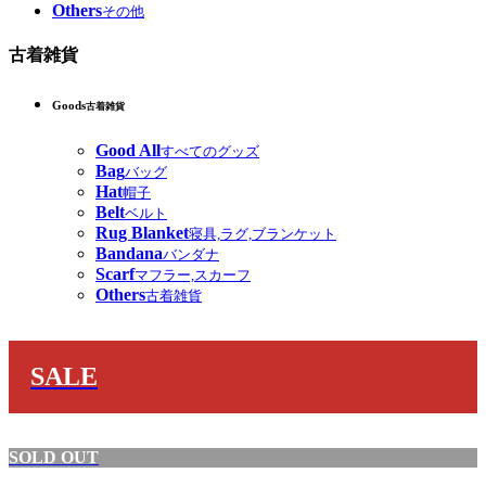
Others
その他
古着雑貨
Goods
古着雑貨
Good All
すべてのグッズ
Bag
バッグ
Hat
帽子
Belt
ベルト
Rug Blanket
寝具,ラグ,ブランケット
Bandana
バンダナ
Scarf
マフラー,スカーフ
Others
古着雑貨
SALE
SOLD OUT