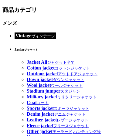
商品カテゴリ
メンズ
Vintage
ヴィンテージ
Jacket
ジャケット
Jacket All
ジャケット全て
Cotton jacket
コットンジャケット
Outdoor jacket
アウトドアジャケット
Down jacket
ダウンジャケット
Wool jacket
ウールジャケット
Stadium jumper
スタジャン
Military jacket
ミリタリージャケット
Coat
コート
Sports jacket
スポーツジャケット
Denim jacket
デニムジャケット
Leather jacket
レザージャケット
Fleece jacket
フリースジャケット
Other jacket
テーラード,ハンティング等