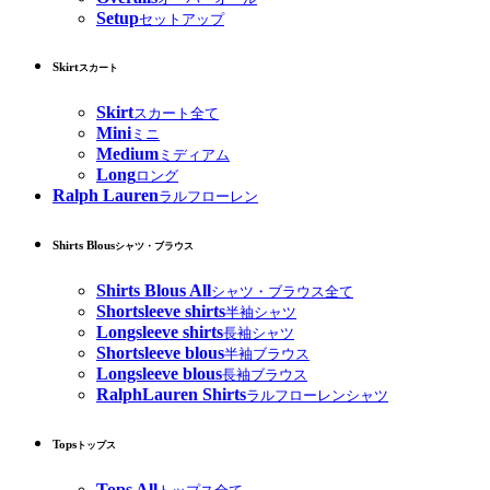
Setup
セットアップ
Skirt
スカート
Skirt
スカート全て
Mini
ミニ
Medium
ミディアム
Long
ロング
Ralph Lauren
ラルフローレン
Shirts Blous
シャツ・ブラウス
Shirts Blous All
シャツ・ブラウス全て
Shortsleeve shirts
半袖シャツ
Longsleeve shirts
長袖シャツ
Shortsleeve blous
半袖ブラウス
Longsleeve blous
長袖ブラウス
RalphLauren Shirts
ラルフローレンシャツ
Tops
トップス
Tops All