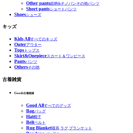
Other pants
総柄&チノパンその他パンツ
Short pants
ショートパンツ
Shoes
シューズ
キッズ
Kids All
すべてのキッズ
Outer
アウター
Tops
トップス
Skirt&Onepiece
スカート＆ワンピース
Pants
パンツ
Others
その他
古着雑貨
Goods
古着雑貨
Good All
すべてのグッズ
Bag
バッグ
Hat
帽子
Belt
ベルト
Rug Blanket
寝具,ラグ,ブランケット