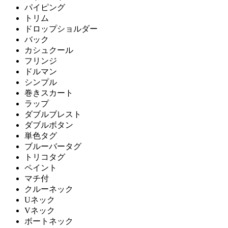
パイピング
トリム
ドロップショルダー
バック
カシュクール
フリンジ
ドルマン
シンプル
巻きスカート
ラップ
ダブルブレスト
ダブルボタン
単色タグ
ブルーバータグ
トリコタグ
ペイント
マチ付
クルーネック
Uネック
Vネック
ボートネック