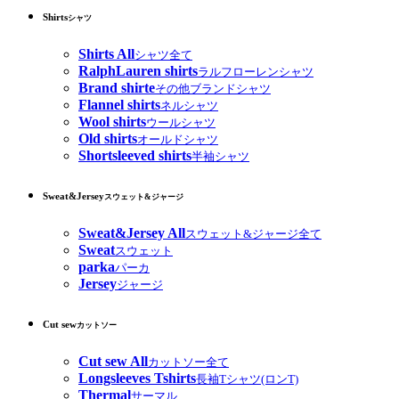
Shirts
シャツ
Shirts All
シャツ全て
RalphLauren shirts
ラルフローレンシャツ
Brand shirte
その他ブランドシャツ
Flannel shirts
ネルシャツ
Wool shirts
ウールシャツ
Old shirts
オールドシャツ
Shortsleeved shirts
半袖シャツ
Sweat&Jersey
スウェット&ジャージ
Sweat&Jersey All
スウェット&ジャージ全て
Sweat
スウェット
parka
パーカ
Jersey
ジャージ
Cut sew
カットソー
Cut sew All
カットソー全て
Longsleeves Tshirts
長袖Tシャツ(ロンT)
Thermal
サーマル