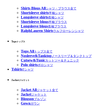
Shirts Blous All
シャツ・ブラウス全て
Shortsleeve shirts
半袖シャツ
Longsleeve shirts
長袖シャツ
Shortsleeve blous
半袖ブラウス
Longsleeve blous
長袖ブラウス
RalphLauren Shirts
ラルフローレンシャツ
Tops
トップス
Tops All
トップス全て
Nosleeve&Tanktop
ノースリーブ＆タンクトップ
Cutsew&Tunic
カットソー＆チュニック
Polo shirts
ポロシャツ
Tshirts
Tシャツ
Jacket
ジャケット
Jacket All
ジャケット全て
Jacket
ジャケット
Blouson
ブルゾン
Gown
ガウン