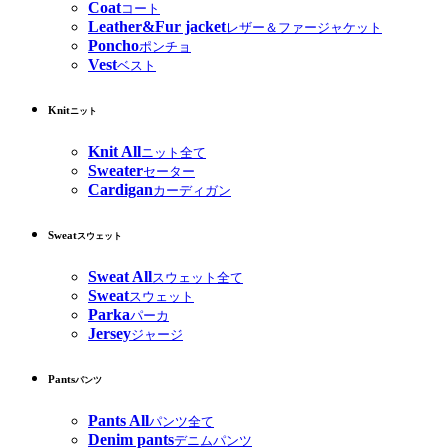
Coat
コート
Leather&Fur jacket
レザー＆ファージャケット
Poncho
ポンチョ
Vest
ベスト
Knit
ニット
Knit All
ニット全て
Sweater
セーター
Cardigan
カーディガン
Sweat
スウェット
Sweat All
スウェット全て
Sweat
スウェット
Parka
パーカ
Jersey
ジャージ
Pants
パンツ
Pants All
パンツ全て
Denim pants
デニムパンツ