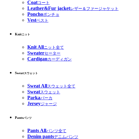
Coat
コート
Leather&Fur jacket
レザー＆ファージャケット
Poncho
ポンチョ
Vest
ベスト
Knit
ニット
Knit All
ニット全て
Sweater
セーター
Cardigan
カーディガン
Sweat
スウェット
Sweat All
スウェット全て
Sweat
スウェット
Parka
パーカ
Jersey
ジャージ
Pants
パンツ
Pants All
パンツ全て
Denim pants
デニムパンツ