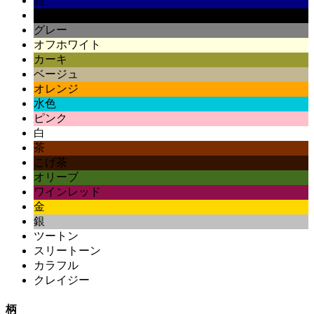
紺
黒
グレー
オフホワイト
カーキ
ベージュ
オレンジ
水色
ピンク
白
茶
こげ茶
オリーブ
ワインレッド
金
銀
ツートン
スリートーン
カラフル
クレイジー
柄