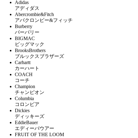
Adidas
アディダス
Abercrombie&Fitch
アバクロンビー&フィッチ
Burberry
バーバリー
BIGMAC
ビッグマック
BrooksBrothers
ブルックスブラザーズ
Carhartt
カーハート
COACH
コーチ
Champion
チャンピオン
Columbia
コロンビア
Dickies
ディッキーズ
EddieBauer
エディーバウアー
FRUIT OF THE LOOM