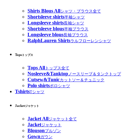
Shirts Blous All
シャツ・ブラウス全て
Shortsleeve shirts
半袖シャツ
Longsleeve shirts
長袖シャツ
Shortsleeve blous
半袖ブラウス
Longsleeve blous
長袖ブラウス
RalphLauren Shirts
ラルフローレンシャツ
Tops
トップス
Tops All
トップス全て
Nosleeve&Tanktop
ノースリーブ＆タンクトップ
Cutsew&Tunic
カットソー＆チュニック
Polo shirts
ポロシャツ
Tshirts
Tシャツ
Jacket
ジャケット
Jacket All
ジャケット全て
Jacket
ジャケット
Blouson
ブルゾン
Gown
ガウン