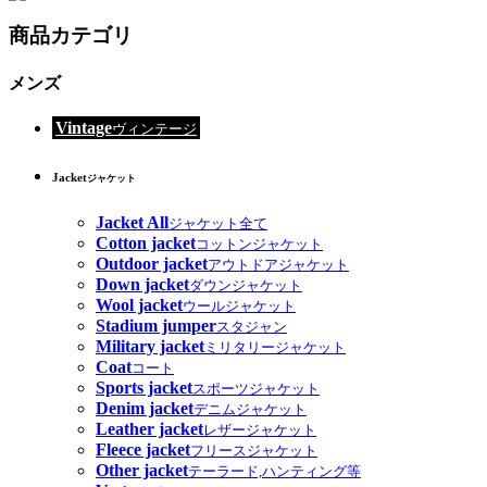
商品カテゴリ
メンズ
Vintage
ヴィンテージ
Jacket
ジャケット
Jacket All
ジャケット全て
Cotton jacket
コットンジャケット
Outdoor jacket
アウトドアジャケット
Down jacket
ダウンジャケット
Wool jacket
ウールジャケット
Stadium jumper
スタジャン
Military jacket
ミリタリージャケット
Coat
コート
Sports jacket
スポーツジャケット
Denim jacket
デニムジャケット
Leather jacket
レザージャケット
Fleece jacket
フリースジャケット
Other jacket
テーラード,ハンティング等