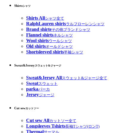
Shirts
シャツ
Shirts All
シャツ全て
RalphLauren shirts
ラルフローレンシャツ
Brand shirte
その他ブランドシャツ
Flannel shirts
ネルシャツ
Wool shirts
ウールシャツ
Old shirts
オールドシャツ
Shortsleeved shirts
半袖シャツ
Sweat&Jersey
スウェット&ジャージ
Sweat&Jersey All
スウェット&ジャージ全て
Sweat
スウェット
parka
パーカ
Jersey
ジャージ
Cut sew
カットソー
Cut sew All
カットソー全て
Longsleeves Tshirts
長袖Tシャツ(ロンT)
Thermal
サーマル