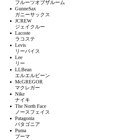
フルーツオブザルーム
GunneSax
ガニーサックス
JCREW
ジェイクルー
Lacoste
ラコステ
Levis
リーバイス
Lee
リー
LLBean
エルエルビーン
McGREGOR
マクレガー
Nike
ナイキ
The North Face
ノースフェイス
Patagonia
パタゴニア
Puma
プーマ