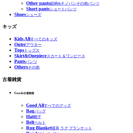
Other pants
総柄&チノパンその他パンツ
Short pants
ショートパンツ
Shoes
シューズ
キッズ
Kids All
すべてのキッズ
Outer
アウター
Tops
トップス
Skirt&Onepiece
スカート＆ワンピース
Pants
パンツ
Others
その他
古着雑貨
Goods
古着雑貨
Good All
すべてのグッズ
Bag
バッグ
Hat
帽子
Belt
ベルト
Rug Blanket
寝具,ラグ,ブランケット