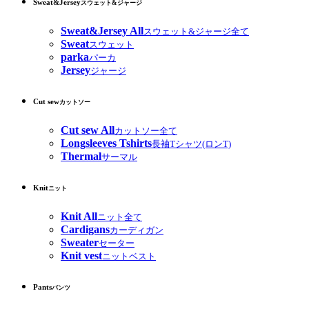
Sweat&Jersey
スウェット&ジャージ
Sweat&Jersey All
スウェット&ジャージ全て
Sweat
スウェット
parka
パーカ
Jersey
ジャージ
Cut sew
カットソー
Cut sew All
カットソー全て
Longsleeves Tshirts
長袖Tシャツ(ロンT)
Thermal
サーマル
Knit
ニット
Knit All
ニット全て
Cardigans
カーディガン
Sweater
セーター
Knit vest
ニットベスト
Pants
パンツ