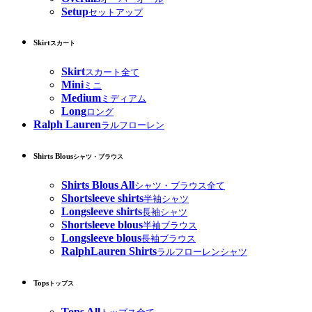
Setup
セットアップ
Skirt
スカート
Skirt
スカート全て
Mini
ミニ
Medium
ミディアム
Long
ロング
Ralph Lauren
ラルフローレン
Shirts Blous
シャツ・ブラウス
Shirts Blous All
シャツ・ブラウス全て
Shortsleeve shirts
半袖シャツ
Longsleeve shirts
長袖シャツ
Shortsleeve blous
半袖ブラウス
Longsleeve blous
長袖ブラウス
RalphLauren Shirts
ラルフローレンシャツ
Tops
トップス
Tops All