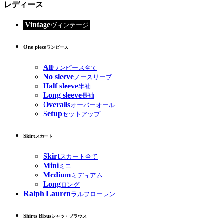
レディース
Vintage
ヴィンテージ
One piece
ワンピース
All
ワンピース全て
No sleeve
ノースリーブ
Half sleeve
半袖
Long sleeve
長袖
Overalls
オーバーオール
Setup
セットアップ
Skirt
スカート
Skirt
スカート全て
Mini
ミニ
Medium
ミディアム
Long
ロング
Ralph Lauren
ラルフローレン
Shirts Blous
シャツ・ブラウス