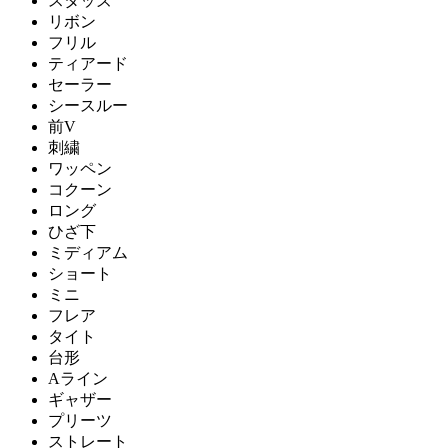
スタッズ
リボン
フリル
ティアード
セーラー
シースルー
前V
刺繍
ワッペン
コクーン
ロング
ひざ下
ミディアム
ショート
ミニ
フレア
タイト
台形
Aライン
ギャザー
プリーツ
ストレート