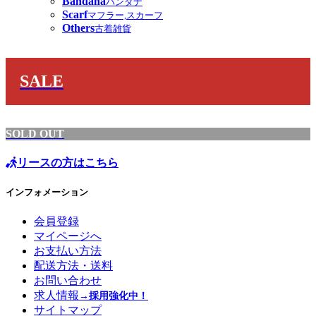
Bandana
バンダナ
Scarf
マフラー,スカーフ
Others
古着雑貨
SALE
SOLD OUT
リースの方はこちら
インフォメーション
会員登録
マイページへ
お支払い方法
配送方法・送料
お問い合わせ
求人情報
→採用強化中！
サイトマップ