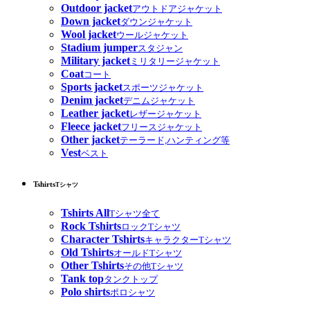
Outdoor jacket
アウトドアジャケット
Down jacket
ダウンジャケット
Wool jacket
ウールジャケット
Stadium jumper
スタジャン
Military jacket
ミリタリージャケット
Coat
コート
Sports jacket
スポーツジャケット
Denim jacket
デニムジャケット
Leather jacket
レザージャケット
Fleece jacket
フリースジャケット
Other jacket
テーラード,ハンティング等
Vest
ベスト
Tshirts
Tシャツ
Tshirts All
Tシャツ全て
Rock Tshirts
ロックTシャツ
Character Tshirts
キャラクターTシャツ
Old Tshirts
オールドTシャツ
Other Tshirts
その他Tシャツ
Tank top
タンクトップ
Polo shirts
ポロシャツ