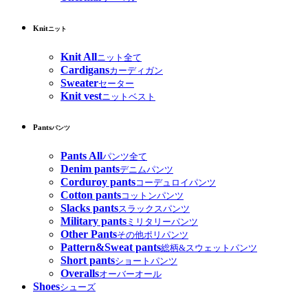
Knit
ニット
Knit All
ニット全て
Cardigans
カーディガン
Sweater
セーター
Knit vest
ニットベスト
Pants
パンツ
Pants All
パンツ全て
Denim pants
デニムパンツ
Corduroy pants
コーデュロイパンツ
Cotton pants
コットンパンツ
Slacks pants
スラックスパンツ
Military pants
ミリタリーパンツ
Other Pants
その他ポリパンツ
Pattern&Sweat pants
総柄&スウェットパンツ
Short pants
ショートパンツ
Overalls
オーバーオール
Shoes
シューズ