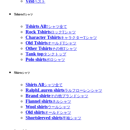
Vest
ベスト
Tshirts
Tシャツ
Tshirts All
Tシャツ全て
Rock Tshirts
ロックTシャツ
Character Tshirts
キャラクターTシャツ
Old Tshirts
オールドTシャツ
Other Tshirts
その他Tシャツ
Tank top
タンクトップ
Polo shirts
ポロシャツ
Shirts
シャツ
Shirts All
シャツ全て
RalphLauren shirts
ラルフローレンシャツ
Brand shirte
その他ブランドシャツ
Flannel shirts
ネルシャツ
Wool shirts
ウールシャツ
Old shirts
オールドシャツ
Shortsleeved shirts
半袖シャツ