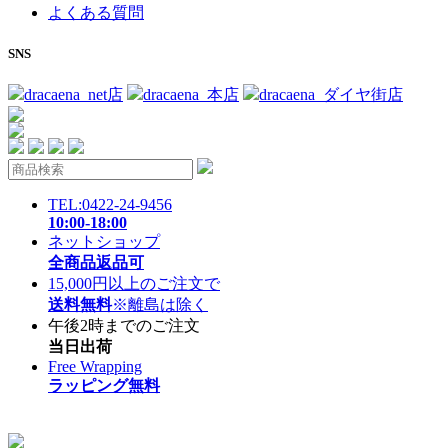
よくある質問
SNS
dracaena_net店
dracaena_本店
dracaena_ダイヤ街店
TEL:0422-24-9456
10:00-18:00
ネットショップ
全商品返品可
15,000円以上のご注文で
送料無料
※離島は除く
午後2時までのご注文
当日出荷
Free Wrapping
ラッピング無料