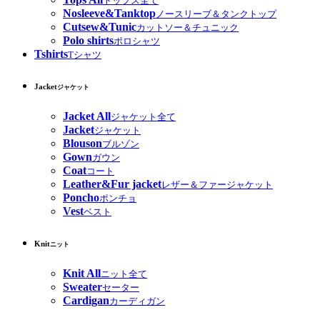
トップス全て
Nosleeve&Tanktop
ノースリーブ＆タンクトップ
Cutsew&Tunic
カットソー＆チュニック
Polo shirts
ポロシャツ
Tshirts
Tシャツ
Jacket
ジャケット
Jacket All
ジャケット全て
Jacket
ジャケット
Blouson
ブルゾン
Gown
ガウン
Coat
コート
Leather&Fur jacket
レザー＆ファージャケット
Poncho
ポンチョ
Vest
ベスト
Knit
ニット
Knit All
ニット全て
Sweater
セーター
Cardigan
カーディガン