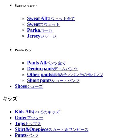
Sweat
スウェット
Sweat All
スウェット全て
Sweat
スウェット
Parka
パーカ
Jersey
ジャージ
Pants
パンツ
Pants All
パンツ全て
Denim pants
デニムパンツ
Other pants
総柄&チノパンその他パンツ
Short pants
ショートパンツ
Shoes
シューズ
キッズ
Kids All
すべてのキッズ
Outer
アウター
Tops
トップス
Skirt&Onepiece
スカート＆ワンピース
Pants
パンツ