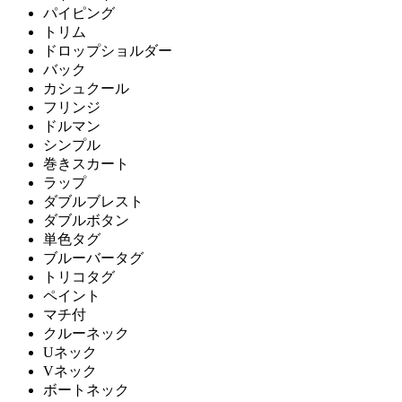
パイピング
トリム
ドロップショルダー
バック
カシュクール
フリンジ
ドルマン
シンプル
巻きスカート
ラップ
ダブルブレスト
ダブルボタン
単色タグ
ブルーバータグ
トリコタグ
ペイント
マチ付
クルーネック
Uネック
Vネック
ボートネック