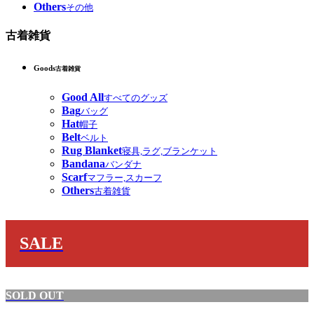
Others
その他
古着雑貨
Goods
古着雑貨
Good All
すべてのグッズ
Bag
バッグ
Hat
帽子
Belt
ベルト
Rug Blanket
寝具,ラグ,ブランケット
Bandana
バンダナ
Scarf
マフラー,スカーフ
Others
古着雑貨
SALE
SOLD OUT