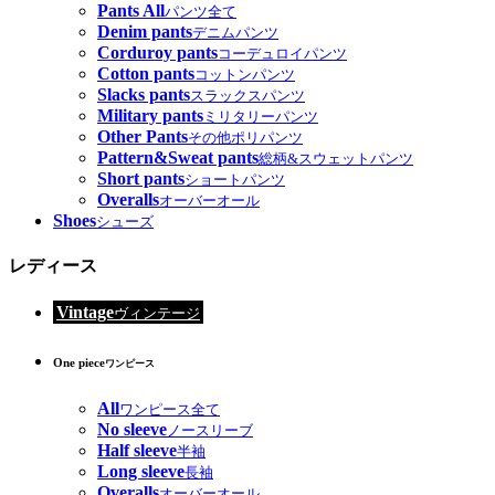
Pants All
パンツ全て
Denim pants
デニムパンツ
Corduroy pants
コーデュロイパンツ
Cotton pants
コットンパンツ
Slacks pants
スラックスパンツ
Military pants
ミリタリーパンツ
Other Pants
その他ポリパンツ
Pattern&Sweat pants
総柄&スウェットパンツ
Short pants
ショートパンツ
Overalls
オーバーオール
Shoes
シューズ
レディース
Vintage
ヴィンテージ
One piece
ワンピース
All
ワンピース全て
No sleeve
ノースリーブ
Half sleeve
半袖
Long sleeve
長袖
Overalls
オーバーオール