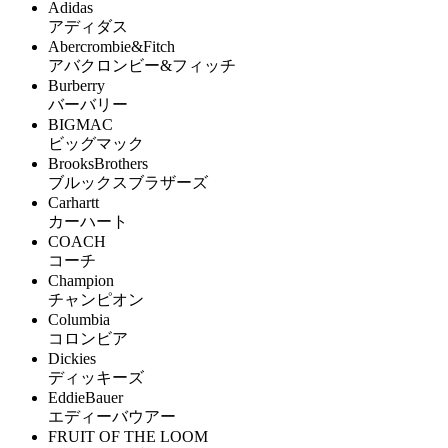
Adidas
アディダス
Abercrombie&Fitch
アバクロンビー&フィッチ
Burberry
バーバリー
BIGMAC
ビッグマック
BrooksBrothers
ブルックスブラザーズ
Carhartt
カーハート
COACH
コーチ
Champion
チャンピオン
Columbia
コロンビア
Dickies
ディッキーズ
EddieBauer
エディーバウアー
FRUIT OF THE LOOM