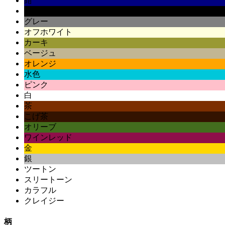
紺
黒
グレー
オフホワイト
カーキ
ベージュ
オレンジ
水色
ピンク
白
茶
こげ茶
オリーブ
ワインレッド
金
銀
ツートン
スリートーン
カラフル
クレイジー
柄