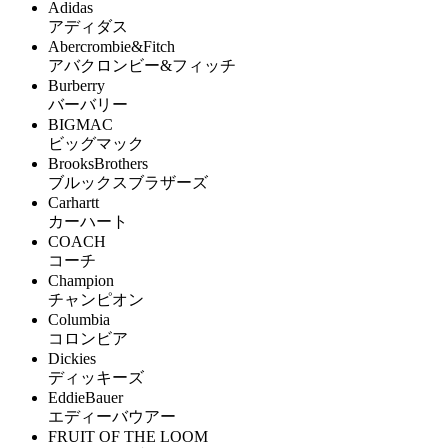
Adidas
アディダス
Abercrombie&Fitch
アバクロンビー&フィッチ
Burberry
バーバリー
BIGMAC
ビッグマック
BrooksBrothers
ブルックスブラザーズ
Carhartt
カーハート
COACH
コーチ
Champion
チャンピオン
Columbia
コロンビア
Dickies
ディッキーズ
EddieBauer
エディーバウアー
FRUIT OF THE LOOM