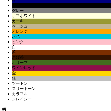
紺
黒
グレー
オフホワイト
カーキ
ベージュ
オレンジ
水色
ピンク
白
茶
こげ茶
オリーブ
ワインレッド
金
銀
ツートン
スリートーン
カラフル
クレイジー
柄