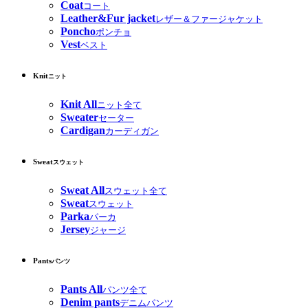
Coat
コート
Leather&Fur jacket
レザー＆ファージャケット
Poncho
ポンチョ
Vest
ベスト
Knit
ニット
Knit All
ニット全て
Sweater
セーター
Cardigan
カーディガン
Sweat
スウェット
Sweat All
スウェット全て
Sweat
スウェット
Parka
パーカ
Jersey
ジャージ
Pants
パンツ
Pants All
パンツ全て
Denim pants
デニムパンツ