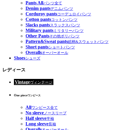
Pants All
パンツ全て
Denim pants
デニムパンツ
Corduroy pants
コーデュロイパンツ
Cotton pants
コットンパンツ
Slacks pants
スラックスパンツ
Military pants
ミリタリーパンツ
Other Pants
その他ポリパンツ
Pattern&Sweat pants
総柄&スウェットパンツ
Short pants
ショートパンツ
Overalls
オーバーオール
Shoes
シューズ
レディース
Vintage
ヴィンテージ
One piece
ワンピース
All
ワンピース全て
No sleeve
ノースリーブ
Half sleeve
半袖
Long sleeve
長袖
Overalls
オーバーオール