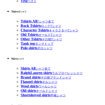
Vest
ベスト
Tshirts
Tシャツ
Tshirts All
Tシャツ全て
Rock Tshirts
ロックTシャツ
Character Tshirts
キャラクターTシャツ
Old Tshirts
オールドTシャツ
Other Tshirts
その他Tシャツ
Tank top
タンクトップ
Polo shirts
ポロシャツ
Shirts
シャツ
Shirts All
シャツ全て
RalphLauren shirts
ラルフローレンシャツ
Brand shirte
その他ブランドシャツ
Flannel shirts
ネルシャツ
Wool shirts
ウールシャツ
Old shirts
オールドシャツ
Shortsleeved shirts
半袖シャツ