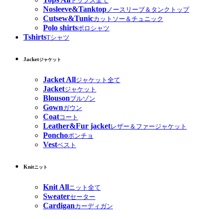
トップス全て
Nosleeve&Tanktop
ノースリーブ＆タンクトップ
Cutsew&Tunic
カットソー＆チュニック
Polo shirts
ポロシャツ
Tshirts
Tシャツ
Jacket
ジャケット
Jacket All
ジャケット全て
Jacket
ジャケット
Blouson
ブルゾン
Gown
ガウン
Coat
コート
Leather&Fur jacket
レザー＆ファージャケット
Poncho
ポンチョ
Vest
ベスト
Knit
ニット
Knit All
ニット全て
Sweater
セーター
Cardigan
カーディガン