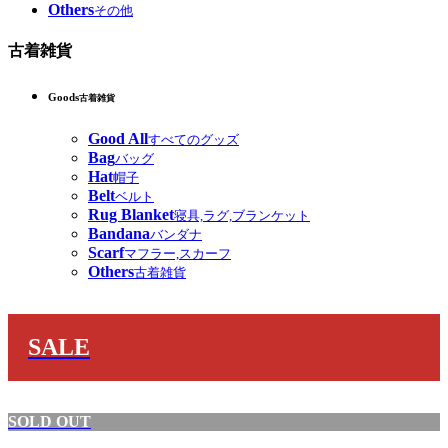
Others
その他
古着雑貨
Goods
古着雑貨
Good All
すべてのグッズ
Bag
バッグ
Hat
帽子
Belt
ベルト
Rug Blanket
寝具,ラグ,ブランケット
Bandana
バンダナ
Scarf
マフラー,スカーフ
Others
古着雑貨
SALE
SOLD OUT