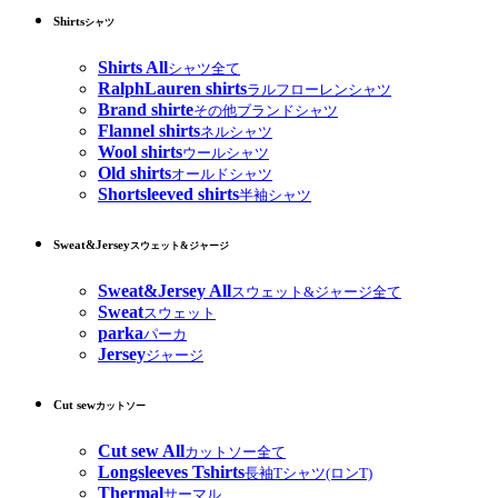
Shirts
シャツ
Shirts All
シャツ全て
RalphLauren shirts
ラルフローレンシャツ
Brand shirte
その他ブランドシャツ
Flannel shirts
ネルシャツ
Wool shirts
ウールシャツ
Old shirts
オールドシャツ
Shortsleeved shirts
半袖シャツ
Sweat&Jersey
スウェット&ジャージ
Sweat&Jersey All
スウェット&ジャージ全て
Sweat
スウェット
parka
パーカ
Jersey
ジャージ
Cut sew
カットソー
Cut sew All
カットソー全て
Longsleeves Tshirts
長袖Tシャツ(ロンT)
Thermal
サーマル