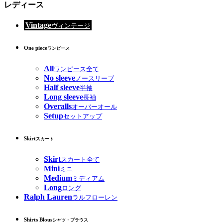
レディース
Vintage
ヴィンテージ
One piece
ワンピース
All
ワンピース全て
No sleeve
ノースリーブ
Half sleeve
半袖
Long sleeve
長袖
Overalls
オーバーオール
Setup
セットアップ
Skirt
スカート
Skirt
スカート全て
Mini
ミニ
Medium
ミディアム
Long
ロング
Ralph Lauren
ラルフローレン
Shirts Blous
シャツ・ブラウス