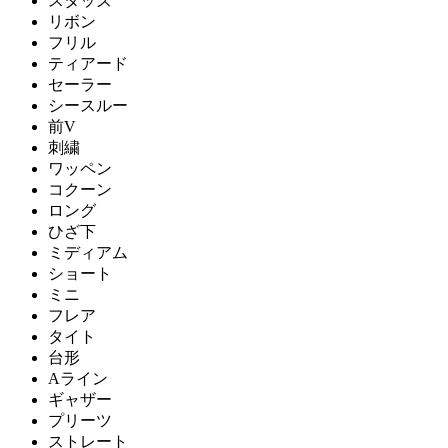
スタッズ
リボン
フリル
ティアード
セーラー
シースルー
前V
刺繍
ワッペン
コクーン
ロング
ひざ下
ミディアム
ショート
ミニ
フレア
タイト
台形
Aライン
ギャザー
プリーツ
ストレート