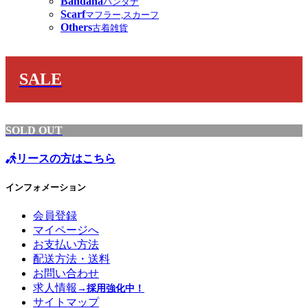
Bandana
バンダナ
Scarf
マフラー,スカーフ
Others
古着雑貨
SALE
SOLD OUT
リースの方はこちら
インフォメーション
会員登録
マイページへ
お支払い方法
配送方法・送料
お問い合わせ
求人情報
→採用強化中！
サイトマップ