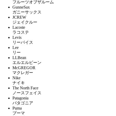
フルーツオブザルーム
GunneSax
ガニーサックス
JCREW
ジェイクルー
Lacoste
ラコステ
Levis
リーバイス
Lee
リー
LLBean
エルエルビーン
McGREGOR
マクレガー
Nike
ナイキ
The North Face
ノースフェイス
Patagonia
パタゴニア
Puma
プーマ