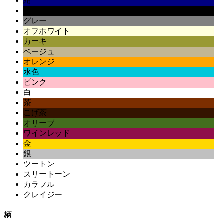
紺
黒
グレー
オフホワイト
カーキ
ベージュ
オレンジ
水色
ピンク
白
茶
こげ茶
オリーブ
ワインレッド
金
銀
ツートン
スリートーン
カラフル
クレイジー
柄