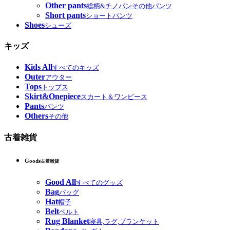
Other pants
総柄&チノパンその他パンツ
Short pants
ショートパンツ
Shoes
シューズ
キッズ
Kids All
すべてのキッズ
Outer
アウター
Tops
トップス
Skirt&Onepiece
スカート＆ワンピース
Pants
パンツ
Others
その他
古着雑貨
Goods
古着雑貨
Good All
すべてのグッズ
Bag
バッグ
Hat
帽子
Belt
ベルト
Rug Blanket
寝具,ラグ,ブランケット