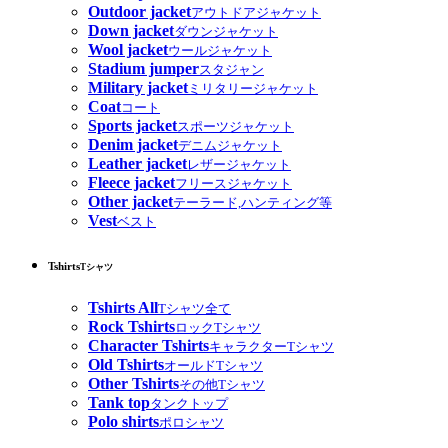
Outdoor jacket
アウトドアジャケット
Down jacket
ダウンジャケット
Wool jacket
ウールジャケット
Stadium jumper
スタジャン
Military jacket
ミリタリージャケット
Coat
コート
Sports jacket
スポーツジャケット
Denim jacket
デニムジャケット
Leather jacket
レザージャケット
Fleece jacket
フリースジャケット
Other jacket
テーラード,ハンティング等
Vest
ベスト
Tshirts
Tシャツ
Tshirts All
Tシャツ全て
Rock Tshirts
ロックTシャツ
Character Tshirts
キャラクターTシャツ
Old Tshirts
オールドTシャツ
Other Tshirts
その他Tシャツ
Tank top
タンクトップ
Polo shirts
ポロシャツ