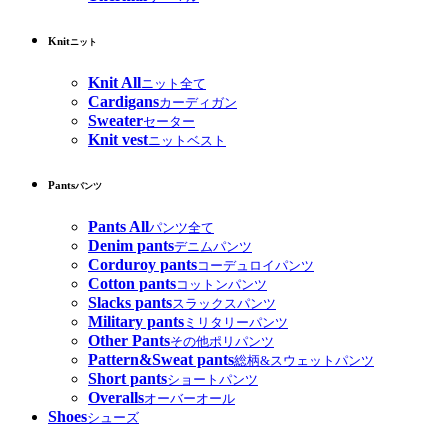
Knit
ニット
Knit All
ニット全て
Cardigans
カーディガン
Sweater
セーター
Knit vest
ニットベスト
Pants
パンツ
Pants All
パンツ全て
Denim pants
デニムパンツ
Corduroy pants
コーデュロイパンツ
Cotton pants
コットンパンツ
Slacks pants
スラックスパンツ
Military pants
ミリタリーパンツ
Other Pants
その他ポリパンツ
Pattern&Sweat pants
総柄&スウェットパンツ
Short pants
ショートパンツ
Overalls
オーバーオール
Shoes
シューズ