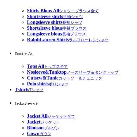
Shirts Blous All
シャツ・ブラウス全て
Shortsleeve shirts
半袖シャツ
Longsleeve shirts
長袖シャツ
Shortsleeve blous
半袖ブラウス
Longsleeve blous
長袖ブラウス
RalphLauren Shirts
ラルフローレンシャツ
Tops
トップス
Tops All
トップス全て
Nosleeve&Tanktop
ノースリーブ＆タンクトップ
Cutsew&Tunic
カットソー＆チュニック
Polo shirts
ポロシャツ
Tshirts
Tシャツ
Jacket
ジャケット
Jacket All
ジャケット全て
Jacket
ジャケット
Blouson
ブルゾン
Gown
ガウン