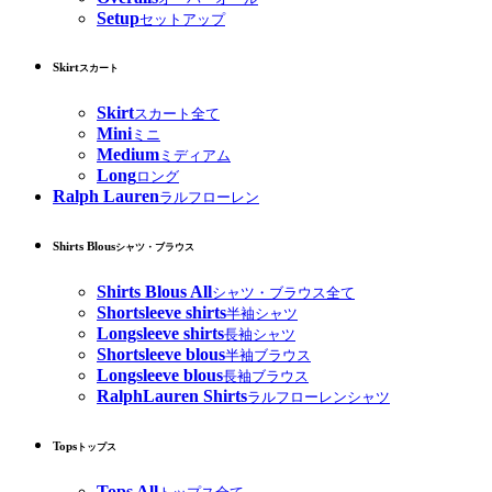
Setup
セットアップ
Skirt
スカート
Skirt
スカート全て
Mini
ミニ
Medium
ミディアム
Long
ロング
Ralph Lauren
ラルフローレン
Shirts Blous
シャツ・ブラウス
Shirts Blous All
シャツ・ブラウス全て
Shortsleeve shirts
半袖シャツ
Longsleeve shirts
長袖シャツ
Shortsleeve blous
半袖ブラウス
Longsleeve blous
長袖ブラウス
RalphLauren Shirts
ラルフローレンシャツ
Tops
トップス
Tops All