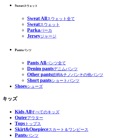
Sweat
スウェット
Sweat All
スウェット全て
Sweat
スウェット
Parka
パーカ
Jersey
ジャージ
Pants
パンツ
Pants All
パンツ全て
Denim pants
デニムパンツ
Other pants
総柄&チノパンその他パンツ
Short pants
ショートパンツ
Shoes
シューズ
キッズ
Kids All
すべてのキッズ
Outer
アウター
Tops
トップス
Skirt&Onepiece
スカート＆ワンピース
Pants
パンツ