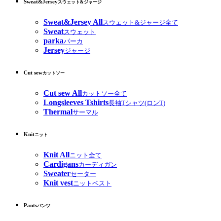
Sweat&Jersey
スウェット&ジャージ
Sweat&Jersey All
スウェット&ジャージ全て
Sweat
スウェット
parka
パーカ
Jersey
ジャージ
Cut sew
カットソー
Cut sew All
カットソー全て
Longsleeves Tshirts
長袖Tシャツ(ロンT)
Thermal
サーマル
Knit
ニット
Knit All
ニット全て
Cardigans
カーディガン
Sweater
セーター
Knit vest
ニットベスト
Pants
パンツ