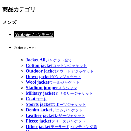
商品カテゴリ
メンズ
Vintage
ヴィンテージ
Jacket
ジャケット
Jacket All
ジャケット全て
Cotton jacket
コットンジャケット
Outdoor jacket
アウトドアジャケット
Down jacket
ダウンジャケット
Wool jacket
ウールジャケット
Stadium jumper
スタジャン
Military jacket
ミリタリージャケット
Coat
コート
Sports jacket
スポーツジャケット
Denim jacket
デニムジャケット
Leather jacket
レザージャケット
Fleece jacket
フリースジャケット
Other jacket
テーラード,ハンティング等