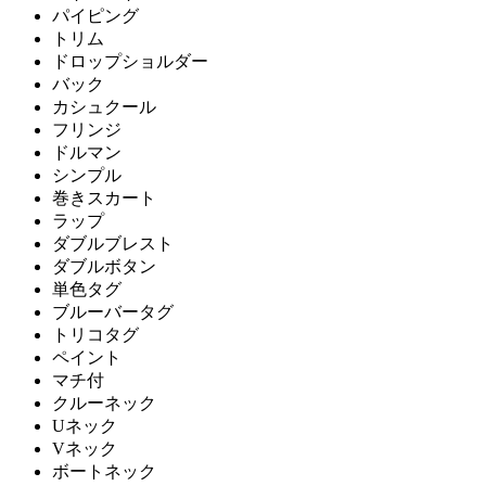
パイピング
トリム
ドロップショルダー
バック
カシュクール
フリンジ
ドルマン
シンプル
巻きスカート
ラップ
ダブルブレスト
ダブルボタン
単色タグ
ブルーバータグ
トリコタグ
ペイント
マチ付
クルーネック
Uネック
Vネック
ボートネック