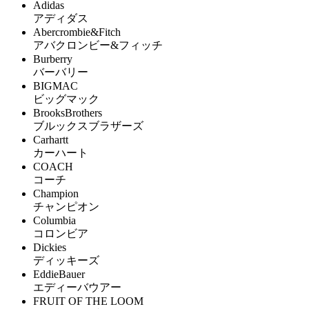
Adidas
アディダス
Abercrombie&Fitch
アバクロンビー&フィッチ
Burberry
バーバリー
BIGMAC
ビッグマック
BrooksBrothers
ブルックスブラザーズ
Carhartt
カーハート
COACH
コーチ
Champion
チャンピオン
Columbia
コロンビア
Dickies
ディッキーズ
EddieBauer
エディーバウアー
FRUIT OF THE LOOM