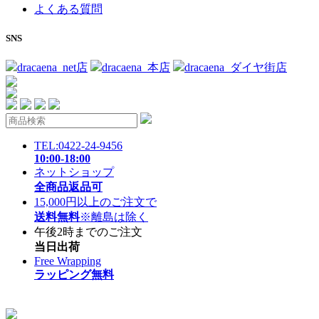
よくある質問
SNS
dracaena_net店
dracaena_本店
dracaena_ダイヤ街店
TEL:0422-24-9456
10:00-18:00
ネットショップ
全商品返品可
15,000円以上のご注文で
送料無料
※離島は除く
午後2時までのご注文
当日出荷
Free Wrapping
ラッピング無料