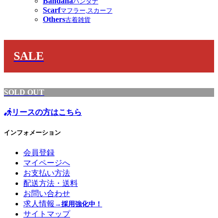
Bandana
バンダナ
Scarf
マフラー,スカーフ
Others
古着雑貨
SALE
SOLD OUT
リースの方はこちら
インフォメーション
会員登録
マイページへ
お支払い方法
配送方法・送料
お問い合わせ
求人情報
→採用強化中！
サイトマップ