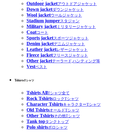
Outdoor jacket
アウトドアジャケット
Down jacket
ダウンジャケット
Wool jacket
ウールジャケット
Stadium jumper
スタジャン
Military jacket
ミリタリージャケット
Coat
コート
Sports jacket
スポーツジャケット
Denim jacket
デニムジャケット
Leather jacket
レザージャケット
Fleece jacket
フリースジャケット
Other jacket
テーラード,ハンティング等
Vest
ベスト
Tshirts
Tシャツ
Tshirts All
Tシャツ全て
Rock Tshirts
ロックTシャツ
Character Tshirts
キャラクターTシャツ
Old Tshirts
オールドTシャツ
Other Tshirts
その他Tシャツ
Tank top
タンクトップ
Polo shirts
ポロシャツ