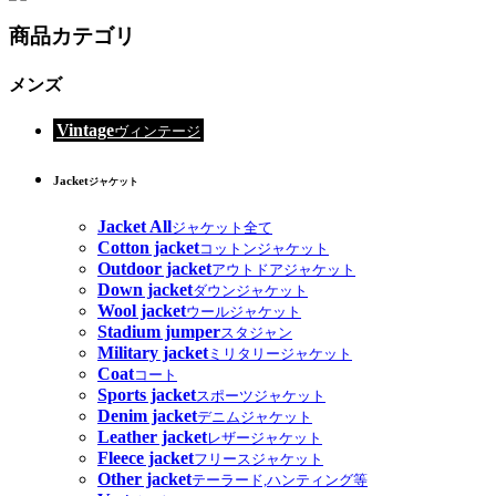
商品カテゴリ
メンズ
Vintage
ヴィンテージ
Jacket
ジャケット
Jacket All
ジャケット全て
Cotton jacket
コットンジャケット
Outdoor jacket
アウトドアジャケット
Down jacket
ダウンジャケット
Wool jacket
ウールジャケット
Stadium jumper
スタジャン
Military jacket
ミリタリージャケット
Coat
コート
Sports jacket
スポーツジャケット
Denim jacket
デニムジャケット
Leather jacket
レザージャケット
Fleece jacket
フリースジャケット
Other jacket
テーラード,ハンティング等