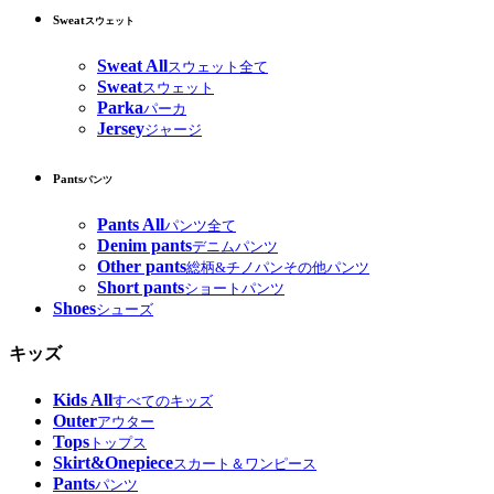
Sweat
スウェット
Sweat All
スウェット全て
Sweat
スウェット
Parka
パーカ
Jersey
ジャージ
Pants
パンツ
Pants All
パンツ全て
Denim pants
デニムパンツ
Other pants
総柄&チノパンその他パンツ
Short pants
ショートパンツ
Shoes
シューズ
キッズ
Kids All
すべてのキッズ
Outer
アウター
Tops
トップス
Skirt&Onepiece
スカート＆ワンピース
Pants
パンツ