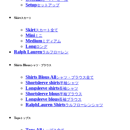
Setup
セットアップ
Skirt
スカート
Skirt
スカート全て
Mini
ミニ
Medium
ミディアム
Long
ロング
Ralph Lauren
ラルフローレン
Shirts Blous
シャツ・ブラウス
Shirts Blous All
シャツ・ブラウス全て
Shortsleeve shirts
半袖シャツ
Longsleeve shirts
長袖シャツ
Shortsleeve blous
半袖ブラウス
Longsleeve blous
長袖ブラウス
RalphLauren Shirts
ラルフローレンシャツ
Tops
トップス
Tops All