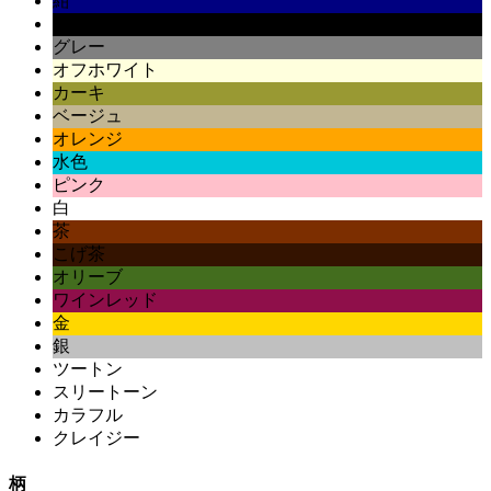
紺
黒
グレー
オフホワイト
カーキ
ベージュ
オレンジ
水色
ピンク
白
茶
こげ茶
オリーブ
ワインレッド
金
銀
ツートン
スリートーン
カラフル
クレイジー
柄