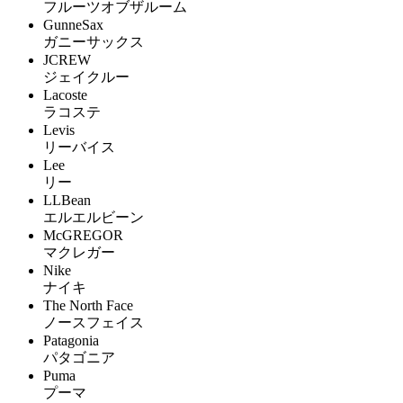
フルーツオブザルーム
GunneSax
ガニーサックス
JCREW
ジェイクルー
Lacoste
ラコステ
Levis
リーバイス
Lee
リー
LLBean
エルエルビーン
McGREGOR
マクレガー
Nike
ナイキ
The North Face
ノースフェイス
Patagonia
パタゴニア
Puma
プーマ