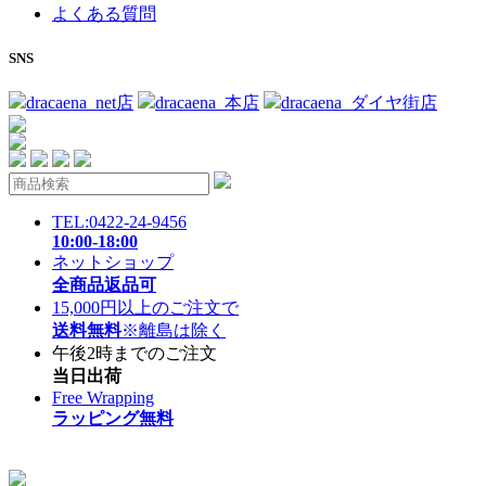
よくある質問
SNS
dracaena_net店
dracaena_本店
dracaena_ダイヤ街店
TEL:0422-24-9456
10:00-18:00
ネットショップ
全商品返品可
15,000円以上のご注文で
送料無料
※離島は除く
午後2時までのご注文
当日出荷
Free Wrapping
ラッピング無料