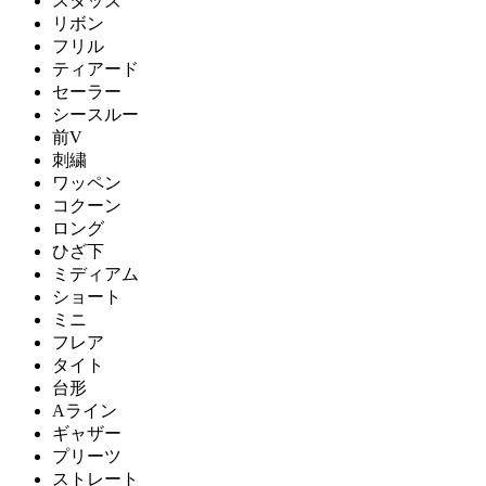
スタッズ
リボン
フリル
ティアード
セーラー
シースルー
前V
刺繍
ワッペン
コクーン
ロング
ひざ下
ミディアム
ショート
ミニ
フレア
タイト
台形
Aライン
ギャザー
プリーツ
ストレート