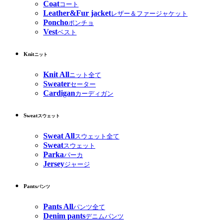
Coat
コート
Leather&Fur jacket
レザー＆ファージャケット
Poncho
ポンチョ
Vest
ベスト
Knit
ニット
Knit All
ニット全て
Sweater
セーター
Cardigan
カーディガン
Sweat
スウェット
Sweat All
スウェット全て
Sweat
スウェット
Parka
パーカ
Jersey
ジャージ
Pants
パンツ
Pants All
パンツ全て
Denim pants
デニムパンツ