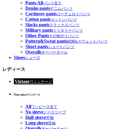
Pants All
パンツ全て
Denim pants
デニムパンツ
Corduroy pants
コーデュロイパンツ
Cotton pants
コットンパンツ
Slacks pants
スラックスパンツ
Military pants
ミリタリーパンツ
Other Pants
その他ポリパンツ
Pattern&Sweat pants
総柄&スウェットパンツ
Short pants
ショートパンツ
Overalls
オーバーオール
Shoes
シューズ
レディース
Vintage
ヴィンテージ
One piece
ワンピース
All
ワンピース全て
No sleeve
ノースリーブ
Half sleeve
半袖
Long sleeve
長袖
Overalls
オーバーオール