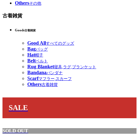
Others
その他
古着雑貨
Goods
古着雑貨
Good All
すべてのグッズ
Bag
バッグ
Hat
帽子
Belt
ベルト
Rug Blanket
寝具,ラグ,ブランケット
Bandana
バンダナ
Scarf
マフラー,スカーフ
Others
古着雑貨
SALE
SOLD OUT