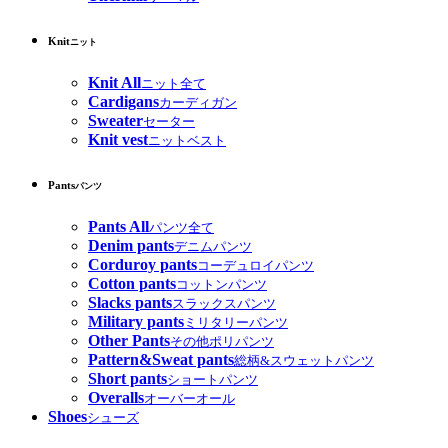
Knit
ニット
Knit All
ニット全て
Cardigans
カーディガン
Sweater
セーター
Knit vest
ニットベスト
Pants
パンツ
Pants All
パンツ全て
Denim pants
デニムパンツ
Corduroy pants
コーデュロイパンツ
Cotton pants
コットンパンツ
Slacks pants
スラックスパンツ
Military pants
ミリタリーパンツ
Other Pants
その他ポリパンツ
Pattern&Sweat pants
総柄&スウェットパンツ
Short pants
ショートパンツ
Overalls
オーバーオール
Shoes
シューズ