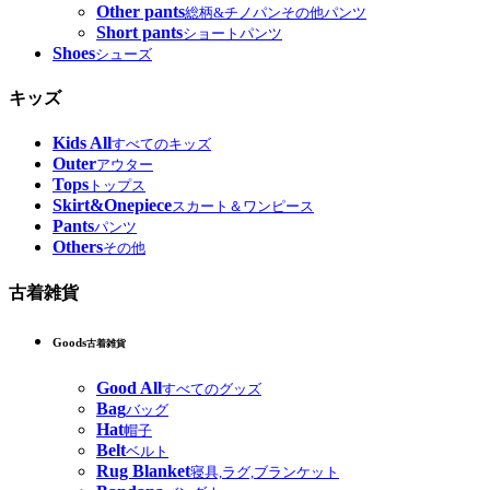
Other pants
総柄&チノパンその他パンツ
Short pants
ショートパンツ
Shoes
シューズ
キッズ
Kids All
すべてのキッズ
Outer
アウター
Tops
トップス
Skirt&Onepiece
スカート＆ワンピース
Pants
パンツ
Others
その他
古着雑貨
Goods
古着雑貨
Good All
すべてのグッズ
Bag
バッグ
Hat
帽子
Belt
ベルト
Rug Blanket
寝具,ラグ,ブランケット