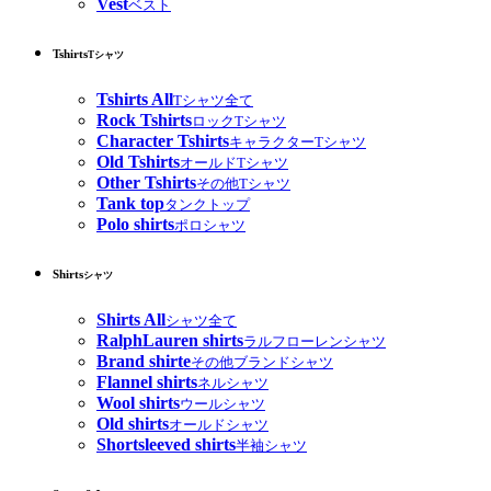
Vest
ベスト
Tshirts
Tシャツ
Tshirts All
Tシャツ全て
Rock Tshirts
ロックTシャツ
Character Tshirts
キャラクターTシャツ
Old Tshirts
オールドTシャツ
Other Tshirts
その他Tシャツ
Tank top
タンクトップ
Polo shirts
ポロシャツ
Shirts
シャツ
Shirts All
シャツ全て
RalphLauren shirts
ラルフローレンシャツ
Brand shirte
その他ブランドシャツ
Flannel shirts
ネルシャツ
Wool shirts
ウールシャツ
Old shirts
オールドシャツ
Shortsleeved shirts
半袖シャツ