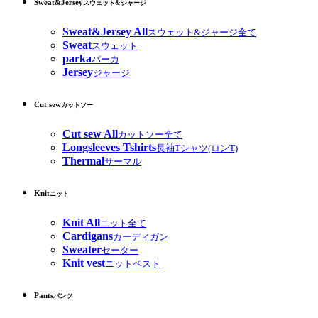
Sweat&Jersey
スウェット&ジャージ
Sweat&Jersey All
スウェット&ジャージ全て
Sweat
スウェット
parka
パーカ
Jersey
ジャージ
Cut sew
カットソー
Cut sew All
カットソー全て
Longsleeves Tshirts
長袖Tシャツ(ロンT)
Thermal
サーマル
Knit
ニット
Knit All
ニット全て
Cardigans
カーディガン
Sweater
セーター
Knit vest
ニットベスト
Pants
パンツ