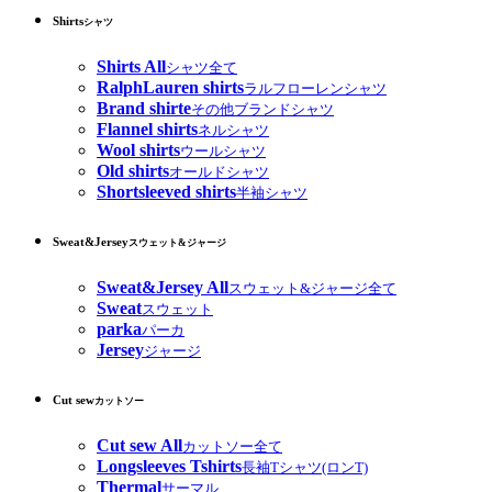
Shirts
シャツ
Shirts All
シャツ全て
RalphLauren shirts
ラルフローレンシャツ
Brand shirte
その他ブランドシャツ
Flannel shirts
ネルシャツ
Wool shirts
ウールシャツ
Old shirts
オールドシャツ
Shortsleeved shirts
半袖シャツ
Sweat&Jersey
スウェット&ジャージ
Sweat&Jersey All
スウェット&ジャージ全て
Sweat
スウェット
parka
パーカ
Jersey
ジャージ
Cut sew
カットソー
Cut sew All
カットソー全て
Longsleeves Tshirts
長袖Tシャツ(ロンT)
Thermal
サーマル