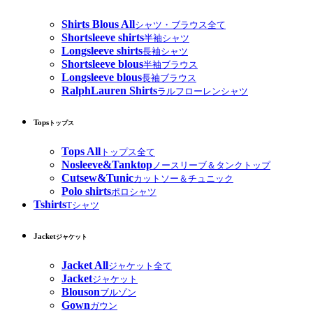
Shirts Blous All
シャツ・ブラウス全て
Shortsleeve shirts
半袖シャツ
Longsleeve shirts
長袖シャツ
Shortsleeve blous
半袖ブラウス
Longsleeve blous
長袖ブラウス
RalphLauren Shirts
ラルフローレンシャツ
Tops
トップス
Tops All
トップス全て
Nosleeve&Tanktop
ノースリーブ＆タンクトップ
Cutsew&Tunic
カットソー＆チュニック
Polo shirts
ポロシャツ
Tshirts
Tシャツ
Jacket
ジャケット
Jacket All
ジャケット全て
Jacket
ジャケット
Blouson
ブルゾン
Gown
ガウン