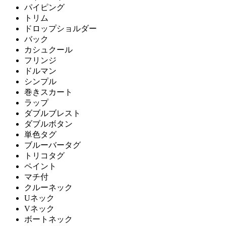
パイピング
トリム
ドロップショルダー
バック
カシュクール
フリンジ
ドルマン
シンプル
巻きスカート
ラップ
ダブルブレスト
ダブルボタン
単色タグ
ブルーバータグ
トリコタグ
ペイント
マチ付
クルーネック
Uネック
Vネック
ボートネック