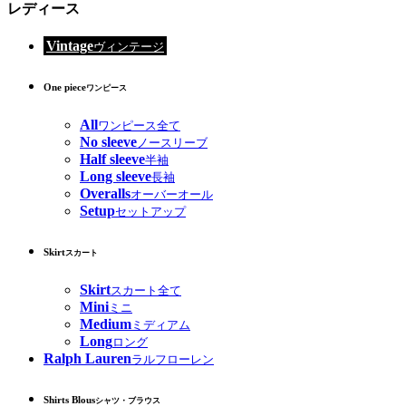
レディース
Vintage
ヴィンテージ
One piece
ワンピース
All
ワンピース全て
No sleeve
ノースリーブ
Half sleeve
半袖
Long sleeve
長袖
Overalls
オーバーオール
Setup
セットアップ
Skirt
スカート
Skirt
スカート全て
Mini
ミニ
Medium
ミディアム
Long
ロング
Ralph Lauren
ラルフローレン
Shirts Blous
シャツ・ブラウス