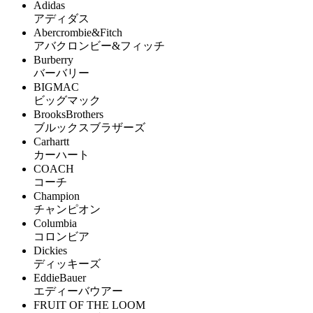
Adidas
アディダス
Abercrombie&Fitch
アバクロンビー&フィッチ
Burberry
バーバリー
BIGMAC
ビッグマック
BrooksBrothers
ブルックスブラザーズ
Carhartt
カーハート
COACH
コーチ
Champion
チャンピオン
Columbia
コロンビア
Dickies
ディッキーズ
EddieBauer
エディーバウアー
FRUIT OF THE LOOM