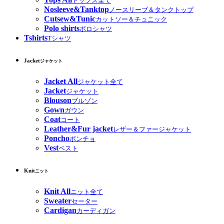
トップス全て
Nosleeve&Tanktop
ノースリーブ＆タンクトップ
Cutsew&Tunic
カットソー＆チュニック
Polo shirts
ポロシャツ
Tshirts
Tシャツ
Jacket
ジャケット
Jacket All
ジャケット全て
Jacket
ジャケット
Blouson
ブルゾン
Gown
ガウン
Coat
コート
Leather&Fur jacket
レザー＆ファージャケット
Poncho
ポンチョ
Vest
ベスト
Knit
ニット
Knit All
ニット全て
Sweater
セーター
Cardigan
カーディガン