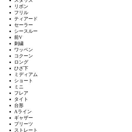
スタッズ
リボン
フリル
ティアード
セーラー
シースルー
前V
刺繍
ワッペン
コクーン
ロング
ひざ下
ミディアム
ショート
ミニ
フレア
タイト
台形
Aライン
ギャザー
プリーツ
ストレート