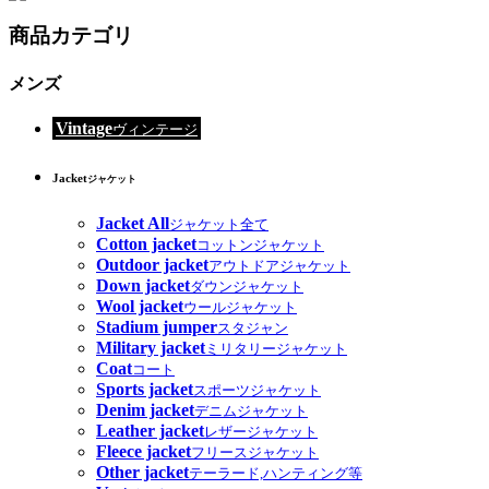
商品カテゴリ
メンズ
Vintage
ヴィンテージ
Jacket
ジャケット
Jacket All
ジャケット全て
Cotton jacket
コットンジャケット
Outdoor jacket
アウトドアジャケット
Down jacket
ダウンジャケット
Wool jacket
ウールジャケット
Stadium jumper
スタジャン
Military jacket
ミリタリージャケット
Coat
コート
Sports jacket
スポーツジャケット
Denim jacket
デニムジャケット
Leather jacket
レザージャケット
Fleece jacket
フリースジャケット
Other jacket
テーラード,ハンティング等