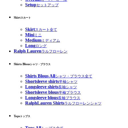
Setup
セットアップ
Skirt
スカート
Skirt
スカート全て
Mini
ミニ
Medium
ミディアム
Long
ロング
Ralph Lauren
ラルフローレン
Shirts Blous
シャツ・ブラウス
Shirts Blous All
シャツ・ブラウス全て
Shortsleeve shirts
半袖シャツ
Longsleeve shirts
長袖シャツ
Shortsleeve blous
半袖ブラウス
Longsleeve blous
長袖ブラウス
RalphLauren Shirts
ラルフローレンシャツ
Tops
トップス
Tops All