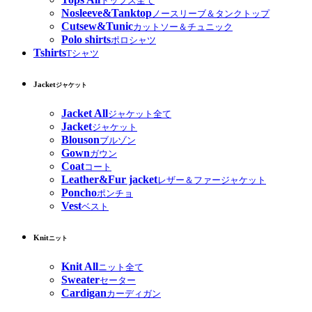
トップス全て
Nosleeve&Tanktop
ノースリーブ＆タンクトップ
Cutsew&Tunic
カットソー＆チュニック
Polo shirts
ポロシャツ
Tshirts
Tシャツ
Jacket
ジャケット
Jacket All
ジャケット全て
Jacket
ジャケット
Blouson
ブルゾン
Gown
ガウン
Coat
コート
Leather&Fur jacket
レザー＆ファージャケット
Poncho
ポンチョ
Vest
ベスト
Knit
ニット
Knit All
ニット全て
Sweater
セーター
Cardigan
カーディガン