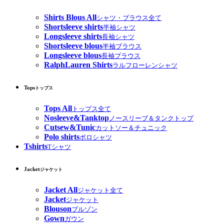
Shirts Blous All
シャツ・ブラウス全て
Shortsleeve shirts
半袖シャツ
Longsleeve shirts
長袖シャツ
Shortsleeve blous
半袖ブラウス
Longsleeve blous
長袖ブラウス
RalphLauren Shirts
ラルフローレンシャツ
Tops
トップス
Tops All
トップス全て
Nosleeve&Tanktop
ノースリーブ＆タンクトップ
Cutsew&Tunic
カットソー＆チュニック
Polo shirts
ポロシャツ
Tshirts
Tシャツ
Jacket
ジャケット
Jacket All
ジャケット全て
Jacket
ジャケット
Blouson
ブルゾン
Gown
ガウン