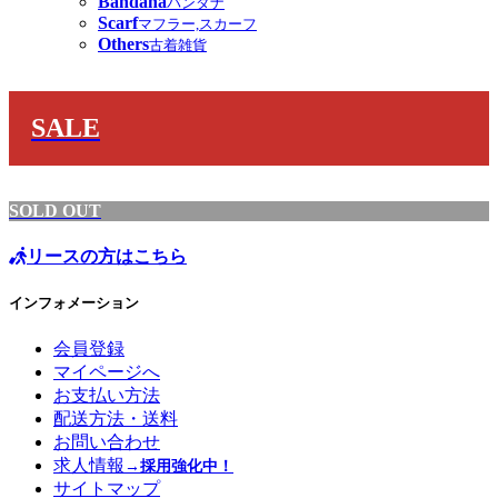
Bandana
バンダナ
Scarf
マフラー,スカーフ
Others
古着雑貨
SALE
SOLD OUT
リースの方はこちら
インフォメーション
会員登録
マイページへ
お支払い方法
配送方法・送料
お問い合わせ
求人情報
→採用強化中！
サイトマップ