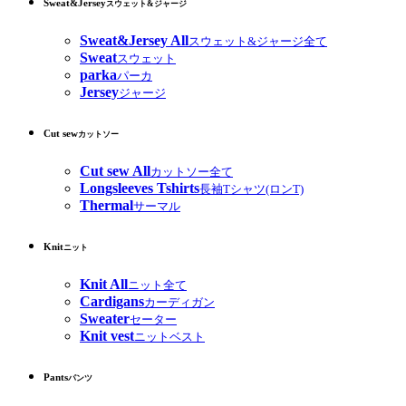
Sweat&Jersey
スウェット&ジャージ
Sweat&Jersey All
スウェット&ジャージ全て
Sweat
スウェット
parka
パーカ
Jersey
ジャージ
Cut sew
カットソー
Cut sew All
カットソー全て
Longsleeves Tshirts
長袖Tシャツ(ロンT)
Thermal
サーマル
Knit
ニット
Knit All
ニット全て
Cardigans
カーディガン
Sweater
セーター
Knit vest
ニットベスト
Pants
パンツ