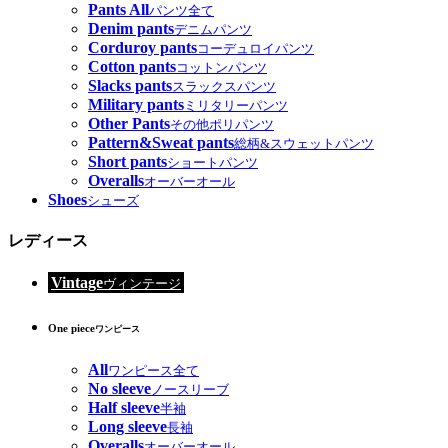
Pants All
パンツ全て
Denim pants
デニムパンツ
Corduroy pants
コーデュロイパンツ
Cotton pants
コットンパンツ
Slacks pants
スラックスパンツ
Military pants
ミリタリーパンツ
Other Pants
その他ポリパンツ
Pattern&Sweat pants
総柄&スウェットパンツ
Short pants
ショートパンツ
Overalls
オーバーオール
Shoes
シューズ
レディース
Vintage
ヴィンテージ
One piece
ワンピース
All
ワンピース全て
No sleeve
ノースリーブ
Half sleeve
半袖
Long sleeve
長袖
Overalls
オーバーオール