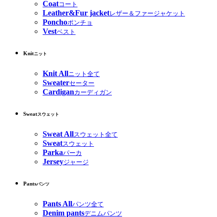
Coat
コート
Leather&Fur jacket
レザー＆ファージャケット
Poncho
ポンチョ
Vest
ベスト
Knit
ニット
Knit All
ニット全て
Sweater
セーター
Cardigan
カーディガン
Sweat
スウェット
Sweat All
スウェット全て
Sweat
スウェット
Parka
パーカ
Jersey
ジャージ
Pants
パンツ
Pants All
パンツ全て
Denim pants
デニムパンツ