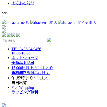
よくある質問
SNS
dracaena_net店
dracaena_本店
dracaena_ダイヤ街店
TEL:0422-24-9456
10:00-18:00
ネットショップ
全商品返品可
15,000円以上のご注文で
送料無料
※離島は除く
午後2時までのご注文
当日出荷
Free Wrapping
ラッピング無料