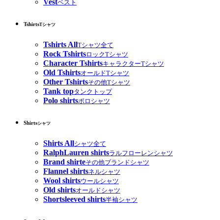
Vest
ベスト
Tshirts
Tシャツ
Tshirts All
Tシャツ全て
Rock Tshirts
ロックTシャツ
Character Tshirts
キャラクターTシャツ
Old Tshirts
オールドTシャツ
Other Tshirts
その他Tシャツ
Tank top
タンクトップ
Polo shirts
ポロシャツ
Shirts
シャツ
Shirts All
シャツ全て
RalphLauren shirts
ラルフローレンシャツ
Brand shirte
その他ブランドシャツ
Flannel shirts
ネルシャツ
Wool shirts
ウールシャツ
Old shirts
オールドシャツ
Shortsleeved shirts
半袖シャツ