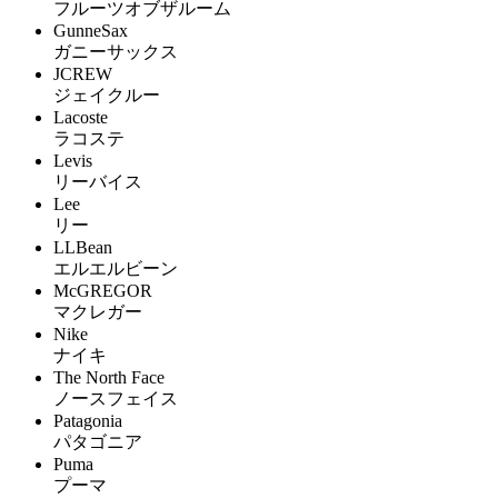
フルーツオブザルーム
GunneSax
ガニーサックス
JCREW
ジェイクルー
Lacoste
ラコステ
Levis
リーバイス
Lee
リー
LLBean
エルエルビーン
McGREGOR
マクレガー
Nike
ナイキ
The North Face
ノースフェイス
Patagonia
パタゴニア
Puma
プーマ