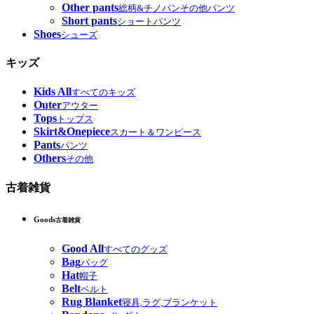
Other pants
総柄&チノパンその他パンツ
Short pants
ショートパンツ
Shoes
シューズ
キッズ
Kids All
すべてのキッズ
Outer
アウター
Tops
トップス
Skirt&Onepiece
スカート＆ワンピース
Pants
パンツ
Others
その他
古着雑貨
Goods
古着雑貨
Good All
すべてのグッズ
Bag
バッグ
Hat
帽子
Belt
ベルト
Rug Blanket
寝具,ラグ,ブランケット