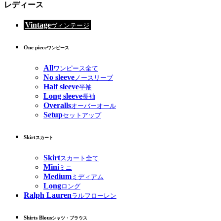
レディース
Vintage
ヴィンテージ
One piece
ワンピース
All
ワンピース全て
No sleeve
ノースリーブ
Half sleeve
半袖
Long sleeve
長袖
Overalls
オーバーオール
Setup
セットアップ
Skirt
スカート
Skirt
スカート全て
Mini
ミニ
Medium
ミディアム
Long
ロング
Ralph Lauren
ラルフローレン
Shirts Blous
シャツ・ブラウス