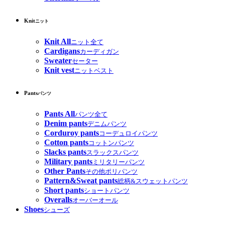
Knit
ニット
Knit All
ニット全て
Cardigans
カーディガン
Sweater
セーター
Knit vest
ニットベスト
Pants
パンツ
Pants All
パンツ全て
Denim pants
デニムパンツ
Corduroy pants
コーデュロイパンツ
Cotton pants
コットンパンツ
Slacks pants
スラックスパンツ
Military pants
ミリタリーパンツ
Other Pants
その他ポリパンツ
Pattern&Sweat pants
総柄&スウェットパンツ
Short pants
ショートパンツ
Overalls
オーバーオール
Shoes
シューズ