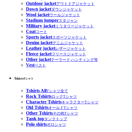
Outdoor jacket
アウトドアジャケット
Down jacket
ダウンジャケット
Wool jacket
ウールジャケット
Stadium jumper
スタジャン
Military jacket
ミリタリージャケット
Coat
コート
Sports jacket
スポーツジャケット
Denim jacket
デニムジャケット
Leather jacket
レザージャケット
Fleece jacket
フリースジャケット
Other jacket
テーラード,ハンティング等
Vest
ベスト
Tshirts
Tシャツ
Tshirts All
Tシャツ全て
Rock Tshirts
ロックTシャツ
Character Tshirts
キャラクターTシャツ
Old Tshirts
オールドTシャツ
Other Tshirts
その他Tシャツ
Tank top
タンクトップ
Polo shirts
ポロシャツ