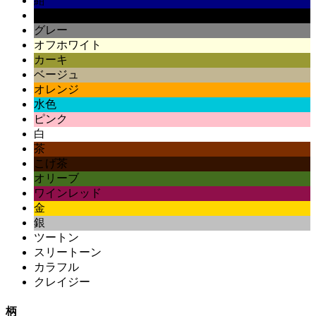
紺
黒
グレー
オフホワイト
カーキ
ベージュ
オレンジ
水色
ピンク
白
茶
こげ茶
オリーブ
ワインレッド
金
銀
ツートン
スリートーン
カラフル
クレイジー
柄