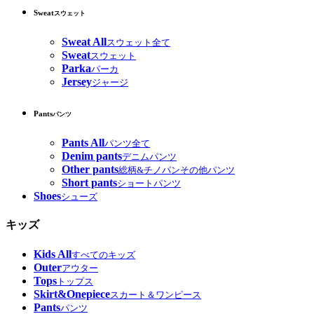
Sweat
スウェット
Sweat All
スウェット全て
Sweat
スウェット
Parka
パーカ
Jersey
ジャージ
Pants
パンツ
Pants All
パンツ全て
Denim pants
デニムパンツ
Other pants
総柄&チノパンその他パンツ
Short pants
ショートパンツ
Shoes
シューズ
キッズ
Kids All
すべてのキッズ
Outer
アウター
Tops
トップス
Skirt&Onepiece
スカート＆ワンピース
Pants
パンツ