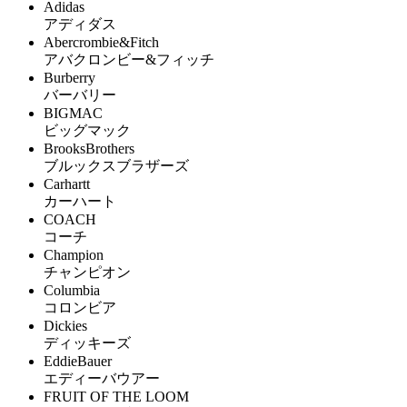
Adidas
アディダス
Abercrombie&Fitch
アバクロンビー&フィッチ
Burberry
バーバリー
BIGMAC
ビッグマック
BrooksBrothers
ブルックスブラザーズ
Carhartt
カーハート
COACH
コーチ
Champion
チャンピオン
Columbia
コロンビア
Dickies
ディッキーズ
EddieBauer
エディーバウアー
FRUIT OF THE LOOM