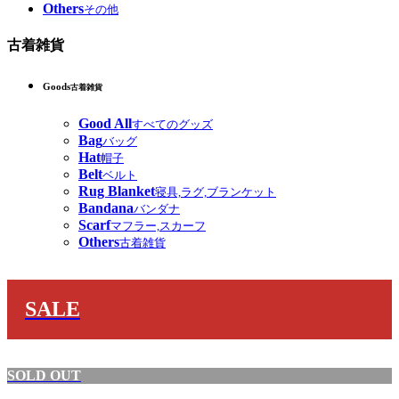
Others
その他
古着雑貨
Goods
古着雑貨
Good All
すべてのグッズ
Bag
バッグ
Hat
帽子
Belt
ベルト
Rug Blanket
寝具,ラグ,ブランケット
Bandana
バンダナ
Scarf
マフラー,スカーフ
Others
古着雑貨
SALE
SOLD OUT