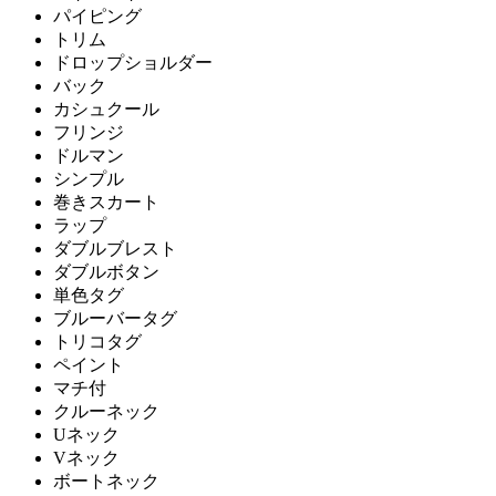
パイピング
トリム
ドロップショルダー
バック
カシュクール
フリンジ
ドルマン
シンプル
巻きスカート
ラップ
ダブルブレスト
ダブルボタン
単色タグ
ブルーバータグ
トリコタグ
ペイント
マチ付
クルーネック
Uネック
Vネック
ボートネック