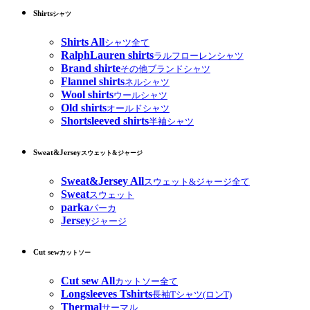
Shirts
シャツ
Shirts All
シャツ全て
RalphLauren shirts
ラルフローレンシャツ
Brand shirte
その他ブランドシャツ
Flannel shirts
ネルシャツ
Wool shirts
ウールシャツ
Old shirts
オールドシャツ
Shortsleeved shirts
半袖シャツ
Sweat&Jersey
スウェット&ジャージ
Sweat&Jersey All
スウェット&ジャージ全て
Sweat
スウェット
parka
パーカ
Jersey
ジャージ
Cut sew
カットソー
Cut sew All
カットソー全て
Longsleeves Tshirts
長袖Tシャツ(ロンT)
Thermal
サーマル