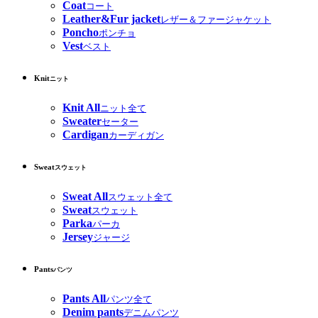
Coat
コート
Leather&Fur jacket
レザー＆ファージャケット
Poncho
ポンチョ
Vest
ベスト
Knit
ニット
Knit All
ニット全て
Sweater
セーター
Cardigan
カーディガン
Sweat
スウェット
Sweat All
スウェット全て
Sweat
スウェット
Parka
パーカ
Jersey
ジャージ
Pants
パンツ
Pants All
パンツ全て
Denim pants
デニムパンツ