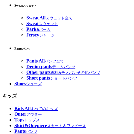
Sweat
スウェット
Sweat All
スウェット全て
Sweat
スウェット
Parka
パーカ
Jersey
ジャージ
Pants
パンツ
Pants All
パンツ全て
Denim pants
デニムパンツ
Other pants
総柄&チノパンその他パンツ
Short pants
ショートパンツ
Shoes
シューズ
キッズ
Kids All
すべてのキッズ
Outer
アウター
Tops
トップス
Skirt&Onepiece
スカート＆ワンピース
Pants
パンツ