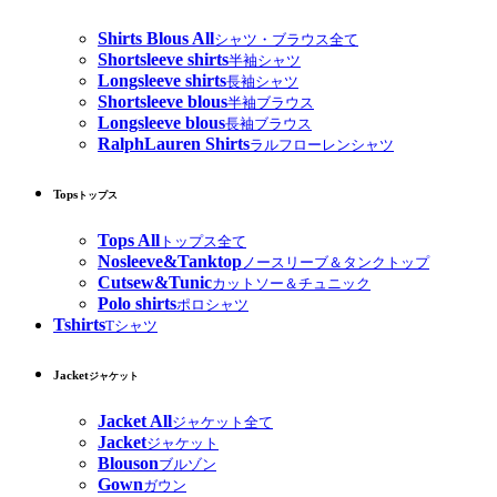
Shirts Blous All
シャツ・ブラウス全て
Shortsleeve shirts
半袖シャツ
Longsleeve shirts
長袖シャツ
Shortsleeve blous
半袖ブラウス
Longsleeve blous
長袖ブラウス
RalphLauren Shirts
ラルフローレンシャツ
Tops
トップス
Tops All
トップス全て
Nosleeve&Tanktop
ノースリーブ＆タンクトップ
Cutsew&Tunic
カットソー＆チュニック
Polo shirts
ポロシャツ
Tshirts
Tシャツ
Jacket
ジャケット
Jacket All
ジャケット全て
Jacket
ジャケット
Blouson
ブルゾン
Gown
ガウン