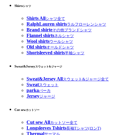
Shirts
シャツ
Shirts All
シャツ全て
RalphLauren shirts
ラルフローレンシャツ
Brand shirte
その他ブランドシャツ
Flannel shirts
ネルシャツ
Wool shirts
ウールシャツ
Old shirts
オールドシャツ
Shortsleeved shirts
半袖シャツ
Sweat&Jersey
スウェット&ジャージ
Sweat&Jersey All
スウェット&ジャージ全て
Sweat
スウェット
parka
パーカ
Jersey
ジャージ
Cut sew
カットソー
Cut sew All
カットソー全て
Longsleeves Tshirts
長袖Tシャツ(ロンT)
Thermal
サーマル