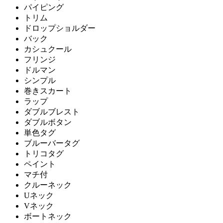
パイピング
トリム
ドロップショルダー
バック
カシュクール
フリンジ
ドルマン
シンプル
巻きスカート
ラップ
ダブルブレスト
ダブルボタン
単色タグ
ブルーバータグ
トリコタグ
ペイント
マチ付
クルーネック
Uネック
Vネック
ボートネック