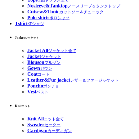
トップス全て
Nosleeve&Tanktop
ノースリーブ＆タンクトップ
Cutsew&Tunic
カットソー＆チュニック
Polo shirts
ポロシャツ
Tshirts
Tシャツ
Jacket
ジャケット
Jacket All
ジャケット全て
Jacket
ジャケット
Blouson
ブルゾン
Gown
ガウン
Coat
コート
Leather&Fur jacket
レザー＆ファージャケット
Poncho
ポンチョ
Vest
ベスト
Knit
ニット
Knit All
ニット全て
Sweater
セーター
Cardigan
カーディガン