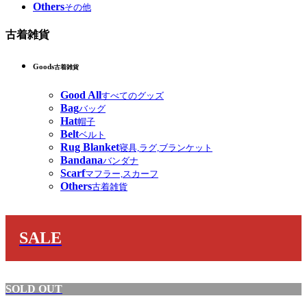
Others
その他
古着雑貨
Goods
古着雑貨
Good All
すべてのグッズ
Bag
バッグ
Hat
帽子
Belt
ベルト
Rug Blanket
寝具,ラグ,ブランケット
Bandana
バンダナ
Scarf
マフラー,スカーフ
Others
古着雑貨
SALE
SOLD OUT