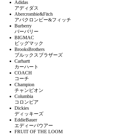
Adidas
アディダス
Abercrombie&Fitch
アバクロンビー&フィッチ
Burberry
バーバリー
BIGMAC
ビッグマック
BrooksBrothers
ブルックスブラザーズ
Carhartt
カーハート
COACH
コーチ
Champion
チャンピオン
Columbia
コロンビア
Dickies
ディッキーズ
EddieBauer
エディーバウアー
FRUIT OF THE LOOM