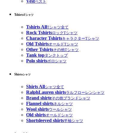
Vest
ベスト
Tshirts
Tシャツ
Tshirts All
Tシャツ全て
Rock Tshirts
ロックTシャツ
Character Tshirts
キャラクターTシャツ
Old Tshirts
オールドTシャツ
Other Tshirts
その他Tシャツ
Tank top
タンクトップ
Polo shirts
ポロシャツ
Shirts
シャツ
Shirts All
シャツ全て
RalphLauren shirts
ラルフローレンシャツ
Brand shirte
その他ブランドシャツ
Flannel shirts
ネルシャツ
Wool shirts
ウールシャツ
Old shirts
オールドシャツ
Shortsleeved shirts
半袖シャツ