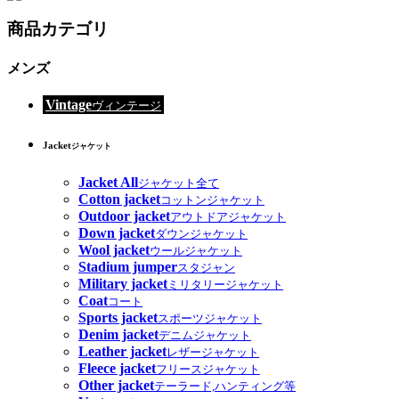
商品カテゴリ
メンズ
Vintage
ヴィンテージ
Jacket
ジャケット
Jacket All
ジャケット全て
Cotton jacket
コットンジャケット
Outdoor jacket
アウトドアジャケット
Down jacket
ダウンジャケット
Wool jacket
ウールジャケット
Stadium jumper
スタジャン
Military jacket
ミリタリージャケット
Coat
コート
Sports jacket
スポーツジャケット
Denim jacket
デニムジャケット
Leather jacket
レザージャケット
Fleece jacket
フリースジャケット
Other jacket
テーラード,ハンティング等