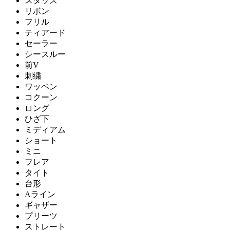
スタッズ
リボン
フリル
ティアード
セーラー
シースルー
前V
刺繍
ワッペン
コクーン
ロング
ひざ下
ミディアム
ショート
ミニ
フレア
タイト
台形
Aライン
ギャザー
プリーツ
ストレート