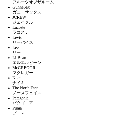
フルーツオブザルーム
GunneSax
ガニーサックス
JCREW
ジェイクルー
Lacoste
ラコステ
Levis
リーバイス
Lee
リー
LLBean
エルエルビーン
McGREGOR
マクレガー
Nike
ナイキ
The North Face
ノースフェイス
Patagonia
パタゴニア
Puma
プーマ