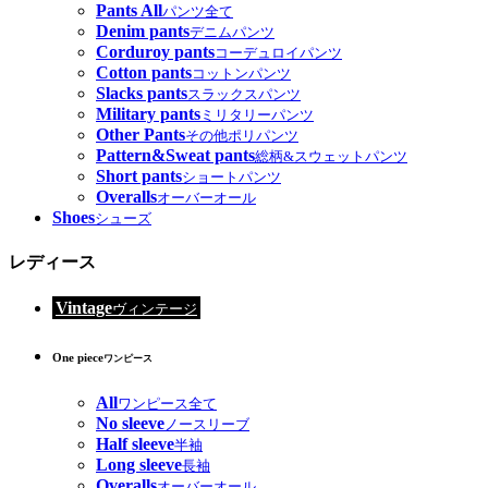
Pants All
パンツ全て
Denim pants
デニムパンツ
Corduroy pants
コーデュロイパンツ
Cotton pants
コットンパンツ
Slacks pants
スラックスパンツ
Military pants
ミリタリーパンツ
Other Pants
その他ポリパンツ
Pattern&Sweat pants
総柄&スウェットパンツ
Short pants
ショートパンツ
Overalls
オーバーオール
Shoes
シューズ
レディース
Vintage
ヴィンテージ
One piece
ワンピース
All
ワンピース全て
No sleeve
ノースリーブ
Half sleeve
半袖
Long sleeve
長袖
Overalls
オーバーオール