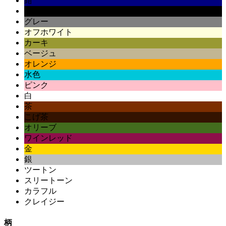
紺
黒
グレー
オフホワイト
カーキ
ベージュ
オレンジ
水色
ピンク
白
茶
こげ茶
オリーブ
ワインレッド
金
銀
ツートン
スリートーン
カラフル
クレイジー
柄