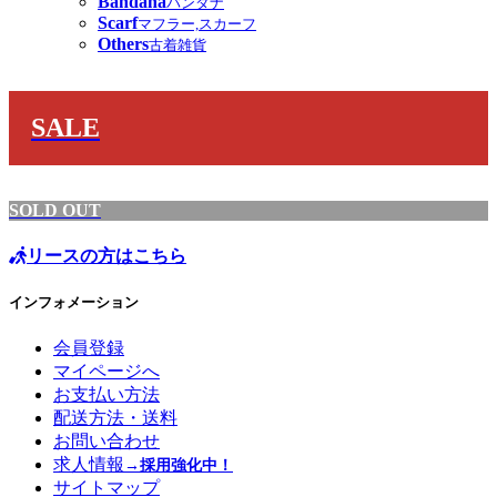
Bandana
バンダナ
Scarf
マフラー,スカーフ
Others
古着雑貨
SALE
SOLD OUT
リースの方はこちら
インフォメーション
会員登録
マイページへ
お支払い方法
配送方法・送料
お問い合わせ
求人情報
→採用強化中！
サイトマップ