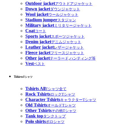
Outdoor jacket
アウトドアジャケット
Down jacket
ダウンジャケット
Wool jacket
ウールジャケット
Stadium jumper
スタジャン
Military jacket
ミリタリージャケット
Coat
コート
Sports jacket
スポーツジャケット
Denim jacket
デニムジャケット
Leather jacket
レザージャケット
Fleece jacket
フリースジャケット
Other jacket
テーラード,ハンティング等
Vest
ベスト
Tshirts
Tシャツ
Tshirts All
Tシャツ全て
Rock Tshirts
ロックTシャツ
Character Tshirts
キャラクターTシャツ
Old Tshirts
オールドTシャツ
Other Tshirts
その他Tシャツ
Tank top
タンクトップ
Polo shirts
ポロシャツ