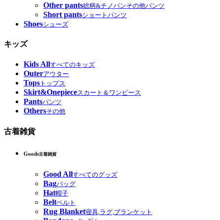
Other pants
総柄&チノパンその他パンツ
Short pants
ショートパンツ
Shoes
シューズ
キッズ
Kids All
すべてのキッズ
Outer
アウター
Tops
トップス
Skirt&Onepiece
スカート＆ワンピース
Pants
パンツ
Others
その他
古着雑貨
Goods
古着雑貨
Good All
すべてのグッズ
Bag
バッグ
Hat
帽子
Belt
ベルト
Rug Blanket
寝具,ラグ,ブランケット