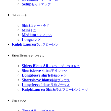
Setup
セットアップ
Skirt
スカート
Skirt
スカート全て
Mini
ミニ
Medium
ミディアム
Long
ロング
Ralph Lauren
ラルフローレン
Shirts Blous
シャツ・ブラウス
Shirts Blous All
シャツ・ブラウス全て
Shortsleeve shirts
半袖シャツ
Longsleeve shirts
長袖シャツ
Shortsleeve blous
半袖ブラウス
Longsleeve blous
長袖ブラウス
RalphLauren Shirts
ラルフローレンシャツ
Tops
トップス
Tops All