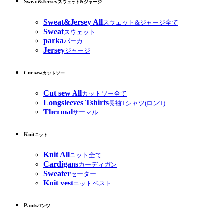
Sweat&Jersey
スウェット&ジャージ
Sweat&Jersey All
スウェット&ジャージ全て
Sweat
スウェット
parka
パーカ
Jersey
ジャージ
Cut sew
カットソー
Cut sew All
カットソー全て
Longsleeves Tshirts
長袖Tシャツ(ロンT)
Thermal
サーマル
Knit
ニット
Knit All
ニット全て
Cardigans
カーディガン
Sweater
セーター
Knit vest
ニットベスト
Pants
パンツ