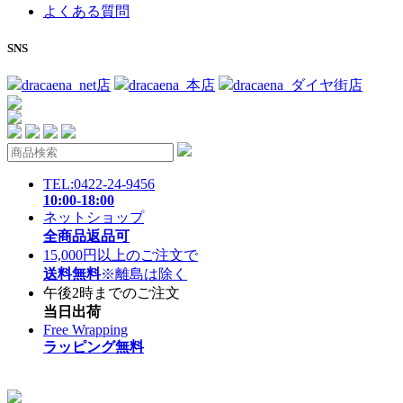
よくある質問
SNS
dracaena_net店
dracaena_本店
dracaena_ダイヤ街店
TEL:0422-24-9456
10:00-18:00
ネットショップ
全商品返品可
15,000円以上のご注文で
送料無料
※離島は除く
午後2時までのご注文
当日出荷
Free Wrapping
ラッピング無料