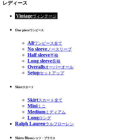
レディース
Vintage
ヴィンテージ
One piece
ワンピース
All
ワンピース全て
No sleeve
ノースリーブ
Half sleeve
半袖
Long sleeve
長袖
Overalls
オーバーオール
Setup
セットアップ
Skirt
スカート
Skirt
スカート全て
Mini
ミニ
Medium
ミディアム
Long
ロング
Ralph Lauren
ラルフローレン
Shirts Blous
シャツ・ブラウス