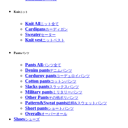
Knit
ニット
Knit All
ニット全て
Cardigans
カーディガン
Sweater
セーター
Knit vest
ニットベスト
Pants
パンツ
Pants All
パンツ全て
Denim pants
デニムパンツ
Corduroy pants
コーデュロイパンツ
Cotton pants
コットンパンツ
Slacks pants
スラックスパンツ
Military pants
ミリタリーパンツ
Other Pants
その他ポリパンツ
Pattern&Sweat pants
総柄&スウェットパンツ
Short pants
ショートパンツ
Overalls
オーバーオール
Shoes
シューズ