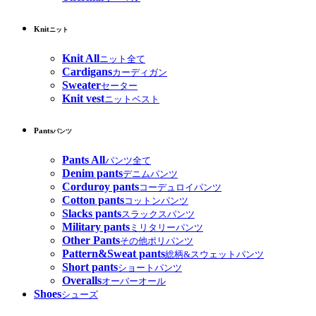
Knit
ニット
Knit All
ニット全て
Cardigans
カーディガン
Sweater
セーター
Knit vest
ニットベスト
Pants
パンツ
Pants All
パンツ全て
Denim pants
デニムパンツ
Corduroy pants
コーデュロイパンツ
Cotton pants
コットンパンツ
Slacks pants
スラックスパンツ
Military pants
ミリタリーパンツ
Other Pants
その他ポリパンツ
Pattern&Sweat pants
総柄&スウェットパンツ
Short pants
ショートパンツ
Overalls
オーバーオール
Shoes
シューズ