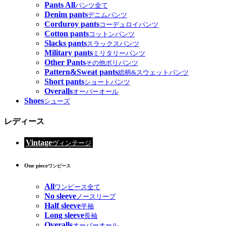
Pants All
パンツ全て
Denim pants
デニムパンツ
Corduroy pants
コーデュロイパンツ
Cotton pants
コットンパンツ
Slacks pants
スラックスパンツ
Military pants
ミリタリーパンツ
Other Pants
その他ポリパンツ
Pattern&Sweat pants
総柄&スウェットパンツ
Short pants
ショートパンツ
Overalls
オーバーオール
Shoes
シューズ
レディース
Vintage
ヴィンテージ
One piece
ワンピース
All
ワンピース全て
No sleeve
ノースリーブ
Half sleeve
半袖
Long sleeve
長袖
Overalls
オーバーオール