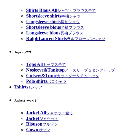
Shirts Blous All
シャツ・ブラウス全て
Shortsleeve shirts
半袖シャツ
Longsleeve shirts
長袖シャツ
Shortsleeve blous
半袖ブラウス
Longsleeve blous
長袖ブラウス
RalphLauren Shirts
ラルフローレンシャツ
Tops
トップス
Tops All
トップス全て
Nosleeve&Tanktop
ノースリーブ＆タンクトップ
Cutsew&Tunic
カットソー＆チュニック
Polo shirts
ポロシャツ
Tshirts
Tシャツ
Jacket
ジャケット
Jacket All
ジャケット全て
Jacket
ジャケット
Blouson
ブルゾン
Gown
ガウン