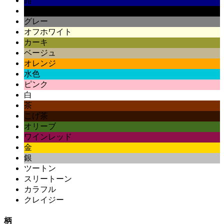
紺
黒
グレー
オフホワイト
カーキ
ベージュ
オレンジ
水色
ピンク
白
茶
こげ茶
オリーブ
ワインレッド
金
銀
ツートン
スリートーン
カラフル
クレイジー
柄