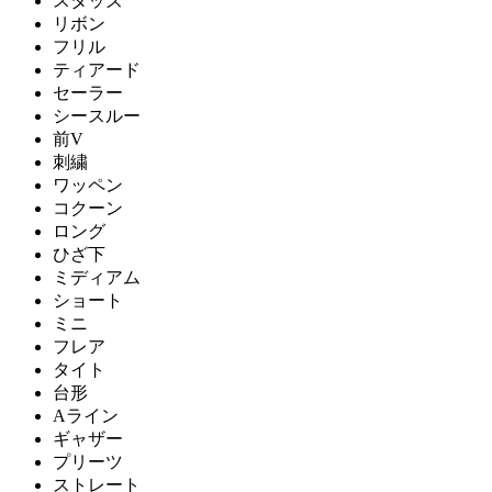
スタッズ
リボン
フリル
ティアード
セーラー
シースルー
前V
刺繍
ワッペン
コクーン
ロング
ひざ下
ミディアム
ショート
ミニ
フレア
タイト
台形
Aライン
ギャザー
プリーツ
ストレート