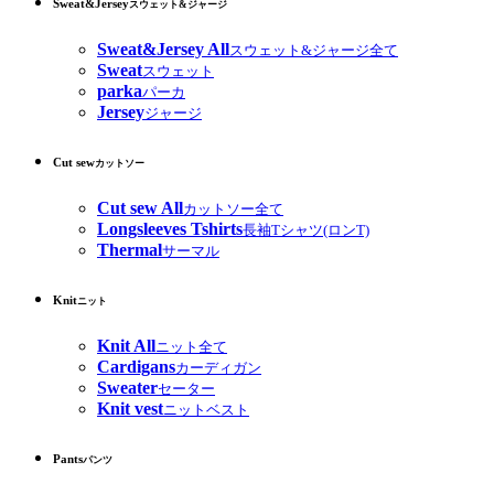
Sweat&Jersey
スウェット&ジャージ
Sweat&Jersey All
スウェット&ジャージ全て
Sweat
スウェット
parka
パーカ
Jersey
ジャージ
Cut sew
カットソー
Cut sew All
カットソー全て
Longsleeves Tshirts
長袖Tシャツ(ロンT)
Thermal
サーマル
Knit
ニット
Knit All
ニット全て
Cardigans
カーディガン
Sweater
セーター
Knit vest
ニットベスト
Pants
パンツ