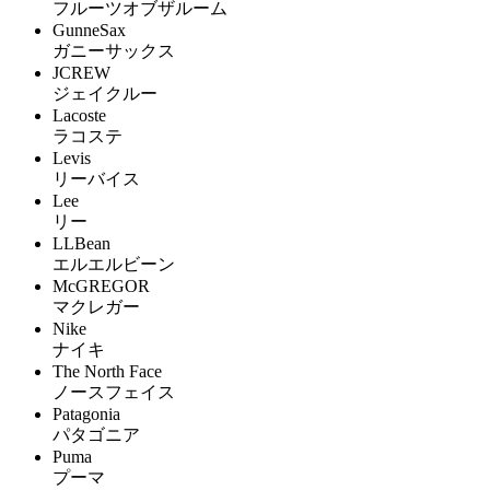
フルーツオブザルーム
GunneSax
ガニーサックス
JCREW
ジェイクルー
Lacoste
ラコステ
Levis
リーバイス
Lee
リー
LLBean
エルエルビーン
McGREGOR
マクレガー
Nike
ナイキ
The North Face
ノースフェイス
Patagonia
パタゴニア
Puma
プーマ