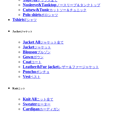
トップス全て
Nosleeve&Tanktop
ノースリーブ＆タンクトップ
Cutsew&Tunic
カットソー＆チュニック
Polo shirts
ポロシャツ
Tshirts
Tシャツ
Jacket
ジャケット
Jacket All
ジャケット全て
Jacket
ジャケット
Blouson
ブルゾン
Gown
ガウン
Coat
コート
Leather&Fur jacket
レザー＆ファージャケット
Poncho
ポンチョ
Vest
ベスト
Knit
ニット
Knit All
ニット全て
Sweater
セーター
Cardigan
カーディガン