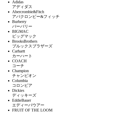
Adidas
アディダス
Abercrombie&Fitch
アバクロンビー&フィッチ
Burberry
バーバリー
BIGMAC
ビッグマック
BrooksBrothers
ブルックスブラザーズ
Carhartt
カーハート
COACH
コーチ
Champion
チャンピオン
Columbia
コロンビア
Dickies
ディッキーズ
EddieBauer
エディーバウアー
FRUIT OF THE LOOM