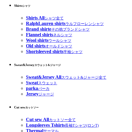
Shirts
シャツ
Shirts All
シャツ全て
RalphLauren shirts
ラルフローレンシャツ
Brand shirte
その他ブランドシャツ
Flannel shirts
ネルシャツ
Wool shirts
ウールシャツ
Old shirts
オールドシャツ
Shortsleeved shirts
半袖シャツ
Sweat&Jersey
スウェット&ジャージ
Sweat&Jersey All
スウェット&ジャージ全て
Sweat
スウェット
parka
パーカ
Jersey
ジャージ
Cut sew
カットソー
Cut sew All
カットソー全て
Longsleeves Tshirts
長袖Tシャツ(ロンT)
Thermal
サーマル