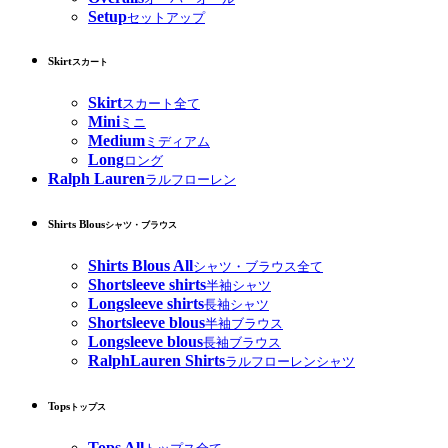
Setup
セットアップ
Skirt
スカート
Skirt
スカート全て
Mini
ミニ
Medium
ミディアム
Long
ロング
Ralph Lauren
ラルフローレン
Shirts Blous
シャツ・ブラウス
Shirts Blous All
シャツ・ブラウス全て
Shortsleeve shirts
半袖シャツ
Longsleeve shirts
長袖シャツ
Shortsleeve blous
半袖ブラウス
Longsleeve blous
長袖ブラウス
RalphLauren Shirts
ラルフローレンシャツ
Tops
トップス
Tops All