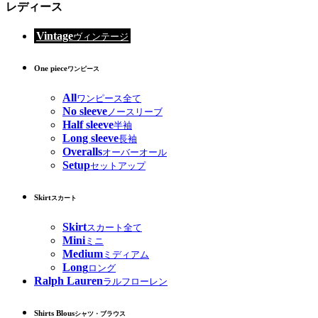
レディース
Vintage
ヴィンテージ
One piece
ワンピース
All
ワンピース全て
No sleeve
ノースリーブ
Half sleeve
半袖
Long sleeve
長袖
Overalls
オーバーオール
Setup
セットアップ
Skirt
スカート
Skirt
スカート全て
Mini
ミニ
Medium
ミディアム
Long
ロング
Ralph Lauren
ラルフローレン
Shirts Blous
シャツ・ブラウス