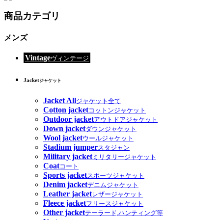
商品カテゴリ
メンズ
Vintage
ヴィンテージ
Jacket
ジャケット
Jacket All
ジャケット全て
Cotton jacket
コットンジャケット
Outdoor jacket
アウトドアジャケット
Down jacket
ダウンジャケット
Wool jacket
ウールジャケット
Stadium jumper
スタジャン
Military jacket
ミリタリージャケット
Coat
コート
Sports jacket
スポーツジャケット
Denim jacket
デニムジャケット
Leather jacket
レザージャケット
Fleece jacket
フリースジャケット
Other jacket
テーラード,ハンティング等