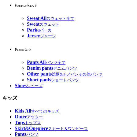
Sweat
スウェット
Sweat All
スウェット全て
Sweat
スウェット
Parka
パーカ
Jersey
ジャージ
Pants
パンツ
Pants All
パンツ全て
Denim pants
デニムパンツ
Other pants
総柄&チノパンその他パンツ
Short pants
ショートパンツ
Shoes
シューズ
キッズ
Kids All
すべてのキッズ
Outer
アウター
Tops
トップス
Skirt&Onepiece
スカート＆ワンピース
Pants
パンツ