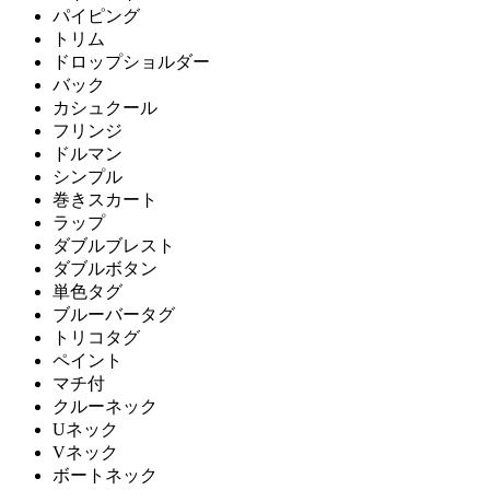
パイピング
トリム
ドロップショルダー
バック
カシュクール
フリンジ
ドルマン
シンプル
巻きスカート
ラップ
ダブルブレスト
ダブルボタン
単色タグ
ブルーバータグ
トリコタグ
ペイント
マチ付
クルーネック
Uネック
Vネック
ボートネック