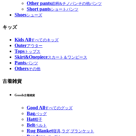
Other pants
総柄&チノパンその他パンツ
Short pants
ショートパンツ
Shoes
シューズ
キッズ
Kids All
すべてのキッズ
Outer
アウター
Tops
トップス
Skirt&Onepiece
スカート＆ワンピース
Pants
パンツ
Others
その他
古着雑貨
Goods
古着雑貨
Good All
すべてのグッズ
Bag
バッグ
Hat
帽子
Belt
ベルト
Rug Blanket
寝具,ラグ,ブランケット