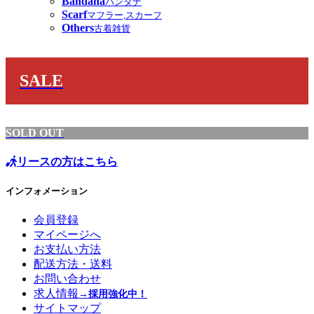
Bandana
バンダナ
Scarf
マフラー,スカーフ
Others
古着雑貨
SALE
SOLD OUT
リースの方はこちら
インフォメーション
会員登録
マイページへ
お支払い方法
配送方法・送料
お問い合わせ
求人情報
→採用強化中！
サイトマップ