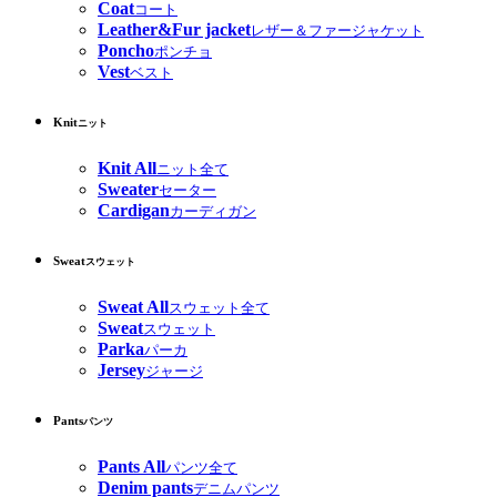
Coat
コート
Leather&Fur jacket
レザー＆ファージャケット
Poncho
ポンチョ
Vest
ベスト
Knit
ニット
Knit All
ニット全て
Sweater
セーター
Cardigan
カーディガン
Sweat
スウェット
Sweat All
スウェット全て
Sweat
スウェット
Parka
パーカ
Jersey
ジャージ
Pants
パンツ
Pants All
パンツ全て
Denim pants
デニムパンツ