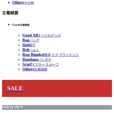
Others
その他
古着雑貨
Goods
古着雑貨
Good All
すべてのグッズ
Bag
バッグ
Hat
帽子
Belt
ベルト
Rug Blanket
寝具,ラグ,ブランケット
Bandana
バンダナ
Scarf
マフラー,スカーフ
Others
古着雑貨
SALE
SOLD OUT