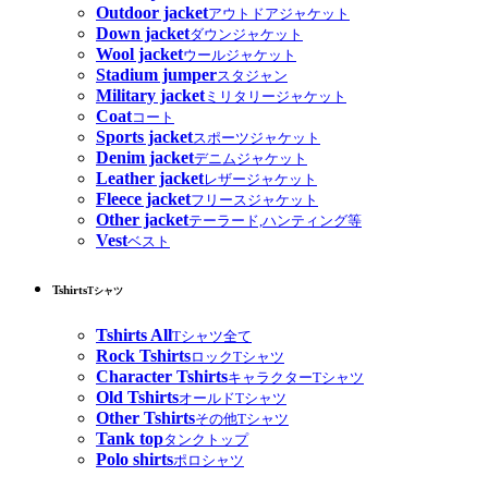
Outdoor jacket
アウトドアジャケット
Down jacket
ダウンジャケット
Wool jacket
ウールジャケット
Stadium jumper
スタジャン
Military jacket
ミリタリージャケット
Coat
コート
Sports jacket
スポーツジャケット
Denim jacket
デニムジャケット
Leather jacket
レザージャケット
Fleece jacket
フリースジャケット
Other jacket
テーラード,ハンティング等
Vest
ベスト
Tshirts
Tシャツ
Tshirts All
Tシャツ全て
Rock Tshirts
ロックTシャツ
Character Tshirts
キャラクターTシャツ
Old Tshirts
オールドTシャツ
Other Tshirts
その他Tシャツ
Tank top
タンクトップ
Polo shirts
ポロシャツ