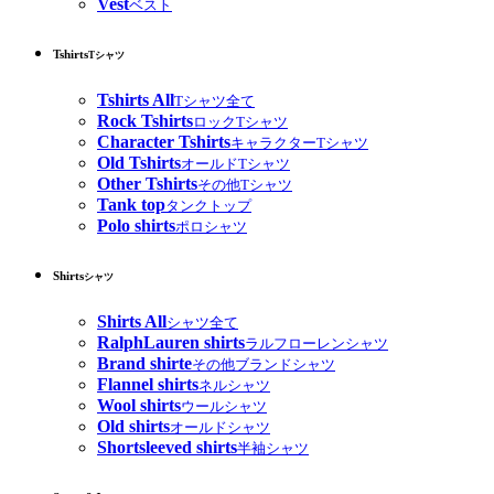
Vest
ベスト
Tshirts
Tシャツ
Tshirts All
Tシャツ全て
Rock Tshirts
ロックTシャツ
Character Tshirts
キャラクターTシャツ
Old Tshirts
オールドTシャツ
Other Tshirts
その他Tシャツ
Tank top
タンクトップ
Polo shirts
ポロシャツ
Shirts
シャツ
Shirts All
シャツ全て
RalphLauren shirts
ラルフローレンシャツ
Brand shirte
その他ブランドシャツ
Flannel shirts
ネルシャツ
Wool shirts
ウールシャツ
Old shirts
オールドシャツ
Shortsleeved shirts
半袖シャツ