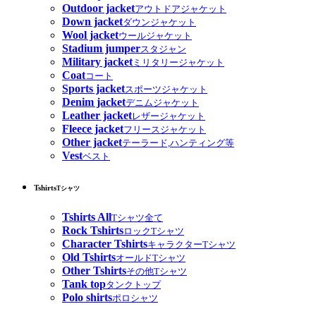
Outdoor jacket
アウトドアジャケット
Down jacket
ダウンジャケット
Wool jacket
ウールジャケット
Stadium jumper
スタジャン
Military jacket
ミリタリージャケット
Coat
コート
Sports jacket
スポーツジャケット
Denim jacket
デニムジャケット
Leather jacket
レザージャケット
Fleece jacket
フリースジャケット
Other jacket
テーラード,ハンティング等
Vest
ベスト
Tshirts
Tシャツ
Tshirts All
Tシャツ全て
Rock Tshirts
ロックTシャツ
Character Tshirts
キャラクターTシャツ
Old Tshirts
オールドTシャツ
Other Tshirts
その他Tシャツ
Tank top
タンクトップ
Polo shirts
ポロシャツ