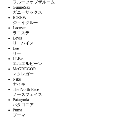
フルーツオブザルーム
GunneSax
ガニーサックス
JCREW
ジェイクルー
Lacoste
ラコステ
Levis
リーバイス
Lee
リー
LLBean
エルエルビーン
McGREGOR
マクレガー
Nike
ナイキ
The North Face
ノースフェイス
Patagonia
パタゴニア
Puma
プーマ