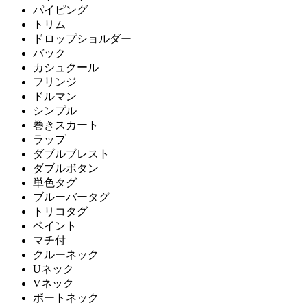
パイピング
トリム
ドロップショルダー
バック
カシュクール
フリンジ
ドルマン
シンプル
巻きスカート
ラップ
ダブルブレスト
ダブルボタン
単色タグ
ブルーバータグ
トリコタグ
ペイント
マチ付
クルーネック
Uネック
Vネック
ボートネック