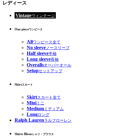
レディース
Vintage
ヴィンテージ
One piece
ワンピース
All
ワンピース全て
No sleeve
ノースリーブ
Half sleeve
半袖
Long sleeve
長袖
Overalls
オーバーオール
Setup
セットアップ
Skirt
スカート
Skirt
スカート全て
Mini
ミニ
Medium
ミディアム
Long
ロング
Ralph Lauren
ラルフローレン
Shirts Blous
シャツ・ブラウス