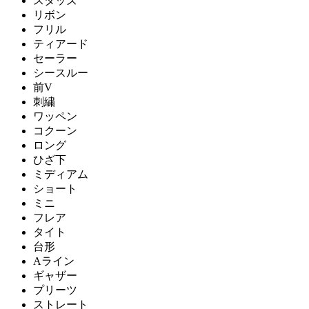
スタッズ
リボン
フリル
ティアード
セーラー
シースルー
前V
刺繍
ワッペン
コクーン
ロング
ひざ下
ミディアム
ショート
ミニ
フレア
タイト
台形
Aライン
ギャザー
プリーツ
ストレート