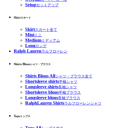
Setup
セットアップ
Skirt
スカート
Skirt
スカート全て
Mini
ミニ
Medium
ミディアム
Long
ロング
Ralph Lauren
ラルフローレン
Shirts Blous
シャツ・ブラウス
Shirts Blous All
シャツ・ブラウス全て
Shortsleeve shirts
半袖シャツ
Longsleeve shirts
長袖シャツ
Shortsleeve blous
半袖ブラウス
Longsleeve blous
長袖ブラウス
RalphLauren Shirts
ラルフローレンシャツ
Tops
トップス
Tops All