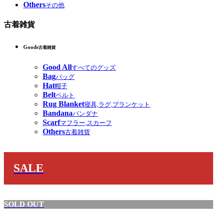
Others
その他
古着雑貨
Goods
古着雑貨
Good All
すべてのグッズ
Bag
バッグ
Hat
帽子
Belt
ベルト
Rug Blanket
寝具,ラグ,ブランケット
Bandana
バンダナ
Scarf
マフラー,スカーフ
Others
古着雑貨
SALE
SOLD OUT