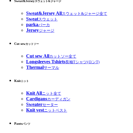
Sweat&Jersey
スウェット&ジャージ
Sweat&Jersey All
スウェット&ジャージ全て
Sweat
スウェット
parka
パーカ
Jersey
ジャージ
Cut sew
カットソー
Cut sew All
カットソー全て
Longsleeves Tshirts
長袖Tシャツ(ロンT)
Thermal
サーマル
Knit
ニット
Knit All
ニット全て
Cardigans
カーディガン
Sweater
セーター
Knit vest
ニットベスト
Pants
パンツ