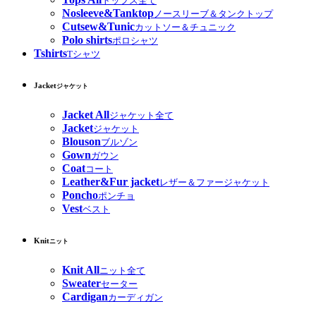
トップス全て
Nosleeve&Tanktop
ノースリーブ＆タンクトップ
Cutsew&Tunic
カットソー＆チュニック
Polo shirts
ポロシャツ
Tshirts
Tシャツ
Jacket
ジャケット
Jacket All
ジャケット全て
Jacket
ジャケット
Blouson
ブルゾン
Gown
ガウン
Coat
コート
Leather&Fur jacket
レザー＆ファージャケット
Poncho
ポンチョ
Vest
ベスト
Knit
ニット
Knit All
ニット全て
Sweater
セーター
Cardigan
カーディガン