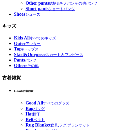
Other pants
総柄&チノパンその他パンツ
Short pants
ショートパンツ
Shoes
シューズ
キッズ
Kids All
すべてのキッズ
Outer
アウター
Tops
トップス
Skirt&Onepiece
スカート＆ワンピース
Pants
パンツ
Others
その他
古着雑貨
Goods
古着雑貨
Good All
すべてのグッズ
Bag
バッグ
Hat
帽子
Belt
ベルト
Rug Blanket
寝具,ラグ,ブランケット