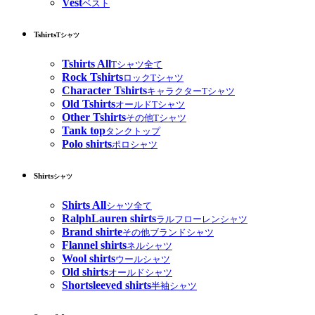
Vest
ベスト
Tshirts
Tシャツ
Tshirts All
Tシャツ全て
Rock Tshirts
ロックTシャツ
Character Tshirts
キャラクターTシャツ
Old Tshirts
オールドTシャツ
Other Tshirts
その他Tシャツ
Tank top
タンクトップ
Polo shirts
ポロシャツ
Shirts
シャツ
Shirts All
シャツ全て
RalphLauren shirts
ラルフローレンシャツ
Brand shirte
その他ブランドシャツ
Flannel shirts
ネルシャツ
Wool shirts
ウールシャツ
Old shirts
オールドシャツ
Shortsleeved shirts
半袖シャツ