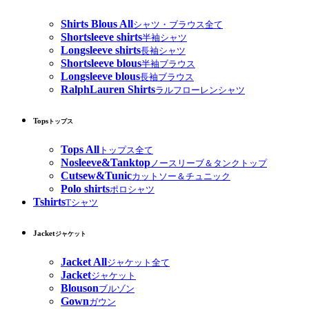
Shirts Blous All
シャツ・ブラウス全て
Shortsleeve shirts
半袖シャツ
Longsleeve shirts
長袖シャツ
Shortsleeve blous
半袖ブラウス
Longsleeve blous
長袖ブラウス
RalphLauren Shirts
ラルフローレンシャツ
Tops
トップス
Tops All
トップス全て
Nosleeve&Tanktop
ノースリーブ＆タンクトップ
Cutsew&Tunic
カットソー＆チュニック
Polo shirts
ポロシャツ
Tshirts
Tシャツ
Jacket
ジャケット
Jacket All
ジャケット全て
Jacket
ジャケット
Blouson
ブルゾン
Gown
ガウン