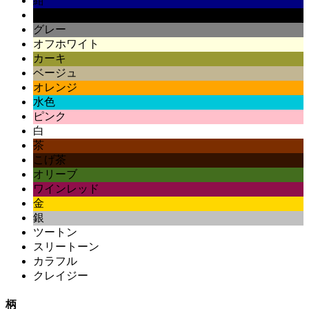
紺
黒
グレー
オフホワイト
カーキ
ベージュ
オレンジ
水色
ピンク
白
茶
こげ茶
オリーブ
ワインレッド
金
銀
ツートン
スリートーン
カラフル
クレイジー
柄