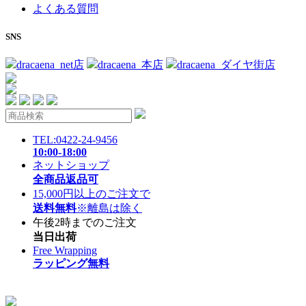
よくある質問
SNS
dracaena_net店
dracaena_本店
dracaena_ダイヤ街店
TEL:0422-24-9456
10:00-18:00
ネットショップ
全商品返品可
15,000円以上のご注文で
送料無料
※離島は除く
午後2時までのご注文
当日出荷
Free Wrapping
ラッピング無料