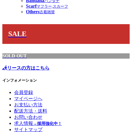
Bandana
バンダナ
Scarf
マフラー,スカーフ
Others
古着雑貨
SALE
SOLD OUT
リースの方はこちら
インフォメーション
会員登録
マイページへ
お支払い方法
配送方法・送料
お問い合わせ
求人情報
→採用強化中！
サイトマップ