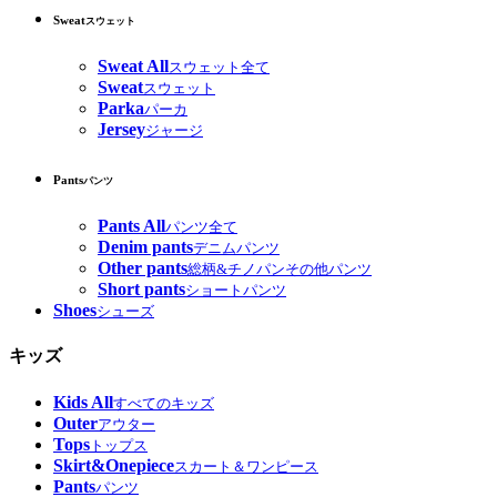
Sweat
スウェット
Sweat All
スウェット全て
Sweat
スウェット
Parka
パーカ
Jersey
ジャージ
Pants
パンツ
Pants All
パンツ全て
Denim pants
デニムパンツ
Other pants
総柄&チノパンその他パンツ
Short pants
ショートパンツ
Shoes
シューズ
キッズ
Kids All
すべてのキッズ
Outer
アウター
Tops
トップス
Skirt&Onepiece
スカート＆ワンピース
Pants
パンツ