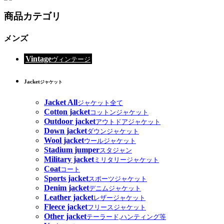
商品カテゴリ
メンズ
Vintage
ヴィンテージ
Jacket
ジャケット
Jacket All
ジャケット全て
Cotton jacket
コットンジャケット
Outdoor jacket
アウトドアジャケット
Down jacket
ダウンジャケット
Wool jacket
ウールジャケット
Stadium jumper
スタジャン
Military jacket
ミリタリージャケット
Coat
コート
Sports jacket
スポーツジャケット
Denim jacket
デニムジャケット
Leather jacket
レザージャケット
Fleece jacket
フリースジャケット
Other jacket
テーラード,ハンティング等