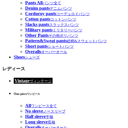
Pants All
パンツ全て
Denim pants
デニムパンツ
Corduroy pants
コーデュロイパンツ
Cotton pants
コットンパンツ
Slacks pants
スラックスパンツ
Military pants
ミリタリーパンツ
Other Pants
その他ポリパンツ
Pattern&Sweat pants
総柄&スウェットパンツ
Short pants
ショートパンツ
Overalls
オーバーオール
Shoes
シューズ
レディース
Vintage
ヴィンテージ
One piece
ワンピース
All
ワンピース全て
No sleeve
ノースリーブ
Half sleeve
半袖
Long sleeve
長袖
Overalls
オーバーオール