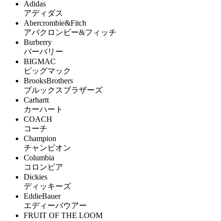
Adidas
アディダス
Abercrombie&Fitch
アバクロンビー&フィッチ
Burberry
バーバリー
BIGMAC
ビッグマック
BrooksBrothers
ブルックスブラザーズ
Carhartt
カーハート
COACH
コーチ
Champion
チャンピオン
Columbia
コロンビア
Dickies
ディッキーズ
EddieBauer
エディーバウアー
FRUIT OF THE LOOM