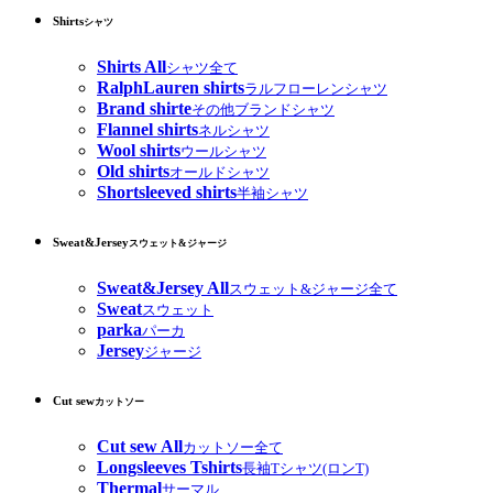
Shirts
シャツ
Shirts All
シャツ全て
RalphLauren shirts
ラルフローレンシャツ
Brand shirte
その他ブランドシャツ
Flannel shirts
ネルシャツ
Wool shirts
ウールシャツ
Old shirts
オールドシャツ
Shortsleeved shirts
半袖シャツ
Sweat&Jersey
スウェット&ジャージ
Sweat&Jersey All
スウェット&ジャージ全て
Sweat
スウェット
parka
パーカ
Jersey
ジャージ
Cut sew
カットソー
Cut sew All
カットソー全て
Longsleeves Tshirts
長袖Tシャツ(ロンT)
Thermal
サーマル