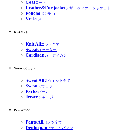
Coat
コート
Leather&Fur jacket
レザー＆ファージャケット
Poncho
ポンチョ
Vest
ベスト
Knit
ニット
Knit All
ニット全て
Sweater
セーター
Cardigan
カーディガン
Sweat
スウェット
Sweat All
スウェット全て
Sweat
スウェット
Parka
パーカ
Jersey
ジャージ
Pants
パンツ
Pants All
パンツ全て
Denim pants
デニムパンツ