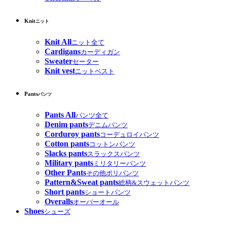
Knit
ニット
Knit All
ニット全て
Cardigans
カーディガン
Sweater
セーター
Knit vest
ニットベスト
Pants
パンツ
Pants All
パンツ全て
Denim pants
デニムパンツ
Corduroy pants
コーデュロイパンツ
Cotton pants
コットンパンツ
Slacks pants
スラックスパンツ
Military pants
ミリタリーパンツ
Other Pants
その他ポリパンツ
Pattern&Sweat pants
総柄&スウェットパンツ
Short pants
ショートパンツ
Overalls
オーバーオール
Shoes
シューズ