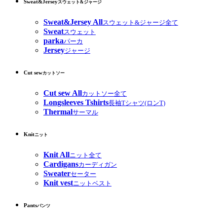
Sweat&Jersey
スウェット&ジャージ
Sweat&Jersey All
スウェット&ジャージ全て
Sweat
スウェット
parka
パーカ
Jersey
ジャージ
Cut sew
カットソー
Cut sew All
カットソー全て
Longsleeves Tshirts
長袖Tシャツ(ロンT)
Thermal
サーマル
Knit
ニット
Knit All
ニット全て
Cardigans
カーディガン
Sweater
セーター
Knit vest
ニットベスト
Pants
パンツ