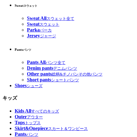
Sweat
スウェット
Sweat All
スウェット全て
Sweat
スウェット
Parka
パーカ
Jersey
ジャージ
Pants
パンツ
Pants All
パンツ全て
Denim pants
デニムパンツ
Other pants
総柄&チノパンその他パンツ
Short pants
ショートパンツ
Shoes
シューズ
キッズ
Kids All
すべてのキッズ
Outer
アウター
Tops
トップス
Skirt&Onepiece
スカート＆ワンピース
Pants
パンツ