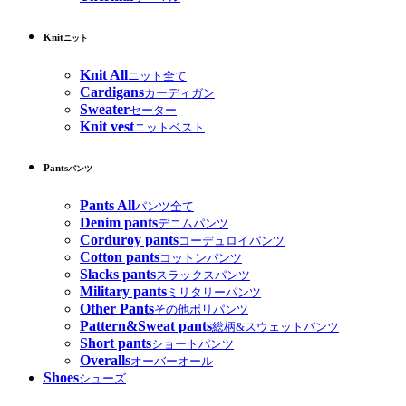
Knit
ニット
Knit All
ニット全て
Cardigans
カーディガン
Sweater
セーター
Knit vest
ニットベスト
Pants
パンツ
Pants All
パンツ全て
Denim pants
デニムパンツ
Corduroy pants
コーデュロイパンツ
Cotton pants
コットンパンツ
Slacks pants
スラックスパンツ
Military pants
ミリタリーパンツ
Other Pants
その他ポリパンツ
Pattern&Sweat pants
総柄&スウェットパンツ
Short pants
ショートパンツ
Overalls
オーバーオール
Shoes
シューズ