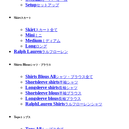
Setup
セットアップ
Skirt
スカート
Skirt
スカート全て
Mini
ミニ
Medium
ミディアム
Long
ロング
Ralph Lauren
ラルフローレン
Shirts Blous
シャツ・ブラウス
Shirts Blous All
シャツ・ブラウス全て
Shortsleeve shirts
半袖シャツ
Longsleeve shirts
長袖シャツ
Shortsleeve blous
半袖ブラウス
Longsleeve blous
長袖ブラウス
RalphLauren Shirts
ラルフローレンシャツ
Tops
トップス
Tops All