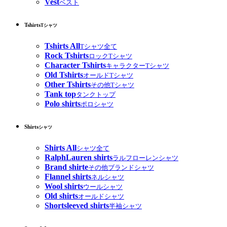
Vest
ベスト
Tshirts
Tシャツ
Tshirts All
Tシャツ全て
Rock Tshirts
ロックTシャツ
Character Tshirts
キャラクターTシャツ
Old Tshirts
オールドTシャツ
Other Tshirts
その他Tシャツ
Tank top
タンクトップ
Polo shirts
ポロシャツ
Shirts
シャツ
Shirts All
シャツ全て
RalphLauren shirts
ラルフローレンシャツ
Brand shirte
その他ブランドシャツ
Flannel shirts
ネルシャツ
Wool shirts
ウールシャツ
Old shirts
オールドシャツ
Shortsleeved shirts
半袖シャツ