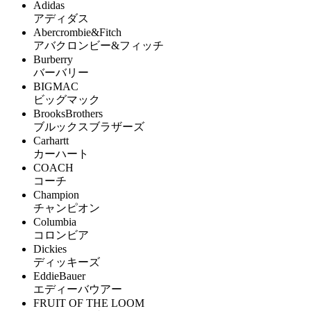
Adidas
アディダス
Abercrombie&Fitch
アバクロンビー&フィッチ
Burberry
バーバリー
BIGMAC
ビッグマック
BrooksBrothers
ブルックスブラザーズ
Carhartt
カーハート
COACH
コーチ
Champion
チャンピオン
Columbia
コロンビア
Dickies
ディッキーズ
EddieBauer
エディーバウアー
FRUIT OF THE LOOM