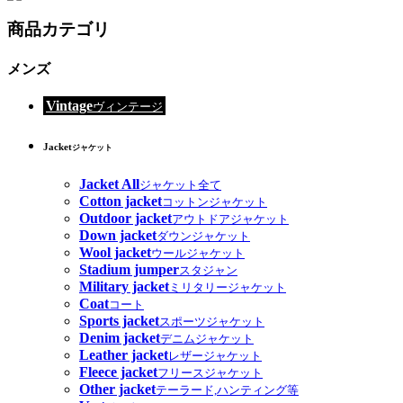
商品カテゴリ
メンズ
Vintage
ヴィンテージ
Jacket
ジャケット
Jacket All
ジャケット全て
Cotton jacket
コットンジャケット
Outdoor jacket
アウトドアジャケット
Down jacket
ダウンジャケット
Wool jacket
ウールジャケット
Stadium jumper
スタジャン
Military jacket
ミリタリージャケット
Coat
コート
Sports jacket
スポーツジャケット
Denim jacket
デニムジャケット
Leather jacket
レザージャケット
Fleece jacket
フリースジャケット
Other jacket
テーラード,ハンティング等