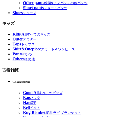
Other pants
総柄&チノパンその他パンツ
Short pants
ショートパンツ
Shoes
シューズ
キッズ
Kids All
すべてのキッズ
Outer
アウター
Tops
トップス
Skirt&Onepiece
スカート＆ワンピース
Pants
パンツ
Others
その他
古着雑貨
Goods
古着雑貨
Good All
すべてのグッズ
Bag
バッグ
Hat
帽子
Belt
ベルト
Rug Blanket
寝具,ラグ,ブランケット