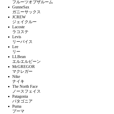
フルーツオブザルーム
GunneSax
ガニーサックス
JCREW
ジェイクルー
Lacoste
ラコステ
Levis
リーバイス
Lee
リー
LLBean
エルエルビーン
McGREGOR
マクレガー
Nike
ナイキ
The North Face
ノースフェイス
Patagonia
パタゴニア
Puma
プーマ