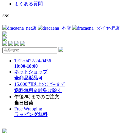
よくある質問
SNS
dracaena_net店
dracaena_本店
dracaena_ダイヤ街店
TEL:0422-24-9456
10:00-18:00
ネットショップ
全商品返品可
15,000円以上のご注文で
送料無料
※離島は除く
午後2時までのご注文
当日出荷
Free Wrapping
ラッピング無料