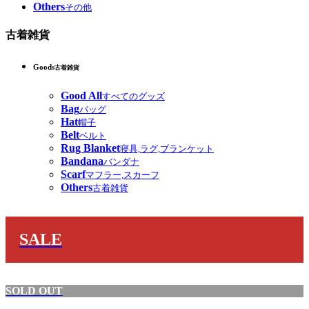
Others
その他
古着雑貨
Goods
古着雑貨
Good All
すべてのグッズ
Bag
バッグ
Hat
帽子
Belt
ベルト
Rug Blanket
寝具,ラグ,ブランケット
Bandana
バンダナ
Scarf
マフラー,スカーフ
Others
古着雑貨
SALE
SOLD OUT