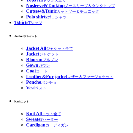
トップス全て
Nosleeve&Tanktop
ノースリーブ＆タンクトップ
Cutsew&Tunic
カットソー＆チュニック
Polo shirts
ポロシャツ
Tshirts
Tシャツ
Jacket
ジャケット
Jacket All
ジャケット全て
Jacket
ジャケット
Blouson
ブルゾン
Gown
ガウン
Coat
コート
Leather&Fur jacket
レザー＆ファージャケット
Poncho
ポンチョ
Vest
ベスト
Knit
ニット
Knit All
ニット全て
Sweater
セーター
Cardigan
カーディガン