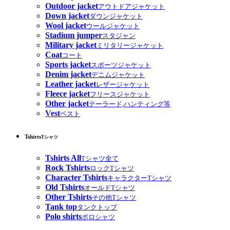
Outdoor jacket
アウトドアジャケット
Down jacket
ダウンジャケット
Wool jacket
ウールジャケット
Stadium jumper
スタジャン
Military jacket
ミリタリージャケット
Coat
コート
Sports jacket
スポーツジャケット
Denim jacket
デニムジャケット
Leather jacket
レザージャケット
Fleece jacket
フリースジャケット
Other jacket
テーラード,ハンティング等
Vest
ベスト
Tshirts
Tシャツ
Tshirts All
Tシャツ全て
Rock Tshirts
ロックTシャツ
Character Tshirts
キャラクターTシャツ
Old Tshirts
オールドTシャツ
Other Tshirts
その他Tシャツ
Tank top
タンクトップ
Polo shirts
ポロシャツ