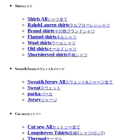
Shirts
シャツ
Shirts All
シャツ全て
RalphLauren shirts
ラルフローレンシャツ
Brand shirte
その他ブランドシャツ
Flannel shirts
ネルシャツ
Wool shirts
ウールシャツ
Old shirts
オールドシャツ
Shortsleeved shirts
半袖シャツ
Sweat&Jersey
スウェット&ジャージ
Sweat&Jersey All
スウェット&ジャージ全て
Sweat
スウェット
parka
パーカ
Jersey
ジャージ
Cut sew
カットソー
Cut sew All
カットソー全て
Longsleeves Tshirts
長袖Tシャツ(ロンT)
Thermal
サーマル