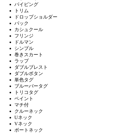
パイピング
トリム
ドロップショルダー
バック
カシュクール
フリンジ
ドルマン
シンプル
巻きスカート
ラップ
ダブルブレスト
ダブルボタン
単色タグ
ブルーバータグ
トリコタグ
ペイント
マチ付
クルーネック
Uネック
Vネック
ボートネック