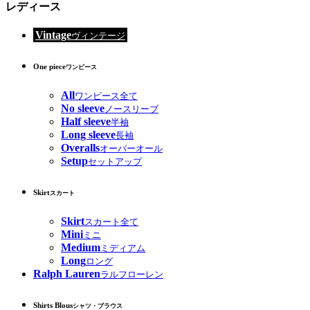
レディース
Vintage
ヴィンテージ
One piece
ワンピース
All
ワンピース全て
No sleeve
ノースリーブ
Half sleeve
半袖
Long sleeve
長袖
Overalls
オーバーオール
Setup
セットアップ
Skirt
スカート
Skirt
スカート全て
Mini
ミニ
Medium
ミディアム
Long
ロング
Ralph Lauren
ラルフローレン
Shirts Blous
シャツ・ブラウス