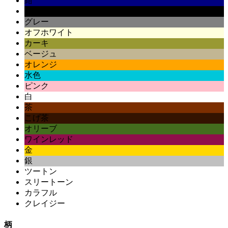
紺
黒
グレー
オフホワイト
カーキ
ベージュ
オレンジ
水色
ピンク
白
茶
こげ茶
オリーブ
ワインレッド
金
銀
ツートン
スリートーン
カラフル
クレイジー
柄