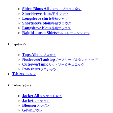
Shirts Blous All
シャツ・ブラウス全て
Shortsleeve shirts
半袖シャツ
Longsleeve shirts
長袖シャツ
Shortsleeve blous
半袖ブラウス
Longsleeve blous
長袖ブラウス
RalphLauren Shirts
ラルフローレンシャツ
Tops
トップス
Tops All
トップス全て
Nosleeve&Tanktop
ノースリーブ＆タンクトップ
Cutsew&Tunic
カットソー＆チュニック
Polo shirts
ポロシャツ
Tshirts
Tシャツ
Jacket
ジャケット
Jacket All
ジャケット全て
Jacket
ジャケット
Blouson
ブルゾン
Gown
ガウン