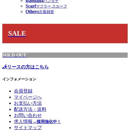
Bandana
バンダナ
Scarf
マフラー,スカーフ
Others
古着雑貨
SALE
SOLD OUT
リースの方はこちら
インフォメーション
会員登録
マイページへ
お支払い方法
配送方法・送料
お問い合わせ
求人情報
→採用強化中！
サイトマップ