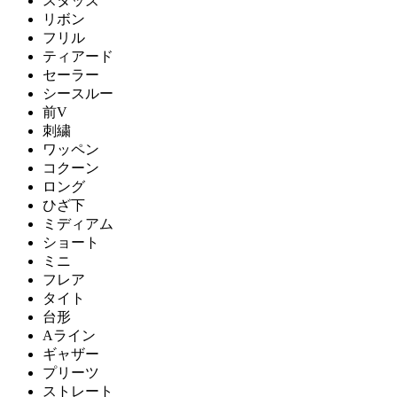
スタッズ
リボン
フリル
ティアード
セーラー
シースルー
前V
刺繍
ワッペン
コクーン
ロング
ひざ下
ミディアム
ショート
ミニ
フレア
タイト
台形
Aライン
ギャザー
プリーツ
ストレート