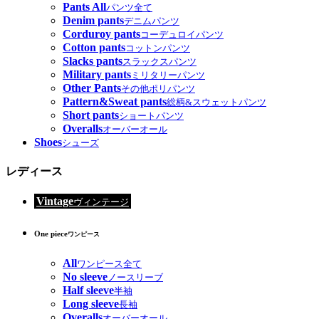
Pants All
パンツ全て
Denim pants
デニムパンツ
Corduroy pants
コーデュロイパンツ
Cotton pants
コットンパンツ
Slacks pants
スラックスパンツ
Military pants
ミリタリーパンツ
Other Pants
その他ポリパンツ
Pattern&Sweat pants
総柄&スウェットパンツ
Short pants
ショートパンツ
Overalls
オーバーオール
Shoes
シューズ
レディース
Vintage
ヴィンテージ
One piece
ワンピース
All
ワンピース全て
No sleeve
ノースリーブ
Half sleeve
半袖
Long sleeve
長袖
Overalls
オーバーオール