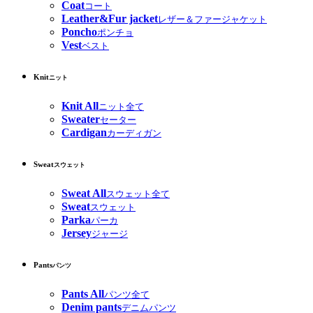
Coat
コート
Leather&Fur jacket
レザー＆ファージャケット
Poncho
ポンチョ
Vest
ベスト
Knit
ニット
Knit All
ニット全て
Sweater
セーター
Cardigan
カーディガン
Sweat
スウェット
Sweat All
スウェット全て
Sweat
スウェット
Parka
パーカ
Jersey
ジャージ
Pants
パンツ
Pants All
パンツ全て
Denim pants
デニムパンツ