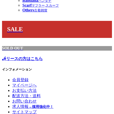
Bandana
バンダナ
Scarf
マフラー,スカーフ
Others
古着雑貨
SALE
SOLD OUT
リースの方はこちら
インフォメーション
会員登録
マイページへ
お支払い方法
配送方法・送料
お問い合わせ
求人情報
→採用強化中！
サイトマップ