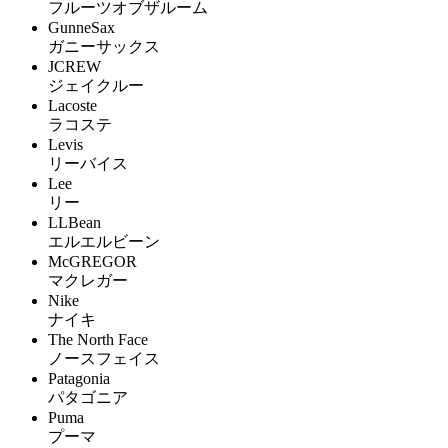
フルーツオブザルーム
GunneSax
ガニーサックス
JCREW
ジェイクルー
Lacoste
ラコステ
Levis
リーバイス
Lee
リー
LLBean
エルエルビーン
McGREGOR
マクレガー
Nike
ナイキ
The North Face
ノースフェイス
Patagonia
パタゴニア
Puma
プーマ