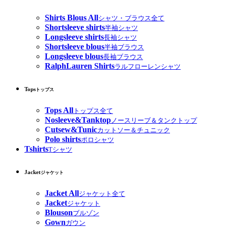
Shirts Blous All
シャツ・ブラウス全て
Shortsleeve shirts
半袖シャツ
Longsleeve shirts
長袖シャツ
Shortsleeve blous
半袖ブラウス
Longsleeve blous
長袖ブラウス
RalphLauren Shirts
ラルフローレンシャツ
Tops
トップス
Tops All
トップス全て
Nosleeve&Tanktop
ノースリーブ＆タンクトップ
Cutsew&Tunic
カットソー＆チュニック
Polo shirts
ポロシャツ
Tshirts
Tシャツ
Jacket
ジャケット
Jacket All
ジャケット全て
Jacket
ジャケット
Blouson
ブルゾン
Gown
ガウン