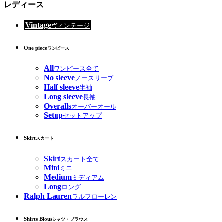
レディース
Vintage
ヴィンテージ
One piece
ワンピース
All
ワンピース全て
No sleeve
ノースリーブ
Half sleeve
半袖
Long sleeve
長袖
Overalls
オーバーオール
Setup
セットアップ
Skirt
スカート
Skirt
スカート全て
Mini
ミニ
Medium
ミディアム
Long
ロング
Ralph Lauren
ラルフローレン
Shirts Blous
シャツ・ブラウス