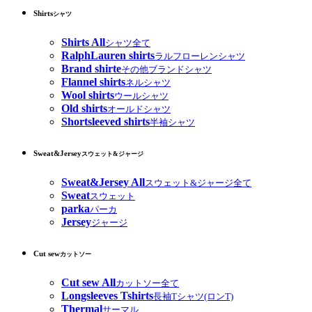
Shirts
シャツ
Shirts All
シャツ全て
RalphLauren shirts
ラルフローレンシャツ
Brand shirte
その他ブランドシャツ
Flannel shirts
ネルシャツ
Wool shirts
ウールシャツ
Old shirts
オールドシャツ
Shortsleeved shirts
半袖シャツ
Sweat&Jersey
スウェット&ジャージ
Sweat&Jersey All
スウェット&ジャージ全て
Sweat
スウェット
parka
パーカ
Jersey
ジャージ
Cut sew
カットソー
Cut sew All
カットソー全て
Longsleeves Tshirts
長袖Tシャツ(ロンT)
Thermal
サーマル