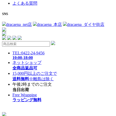
よくある質問
SNS
dracaena_net店
dracaena_本店
dracaena_ダイヤ街店
TEL:0422-24-9456
10:00-18:00
ネットショップ
全商品返品可
15,000円以上のご注文で
送料無料
※離島は除く
午後2時までのご注文
当日出荷
Free Wrapping
ラッピング無料