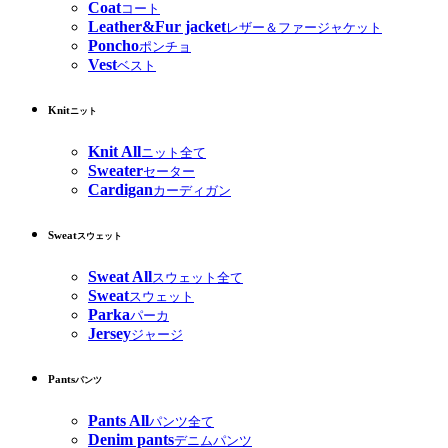
Coat
コート
Leather&Fur jacket
レザー＆ファージャケット
Poncho
ポンチョ
Vest
ベスト
Knit
ニット
Knit All
ニット全て
Sweater
セーター
Cardigan
カーディガン
Sweat
スウェット
Sweat All
スウェット全て
Sweat
スウェット
Parka
パーカ
Jersey
ジャージ
Pants
パンツ
Pants All
パンツ全て
Denim pants
デニムパンツ