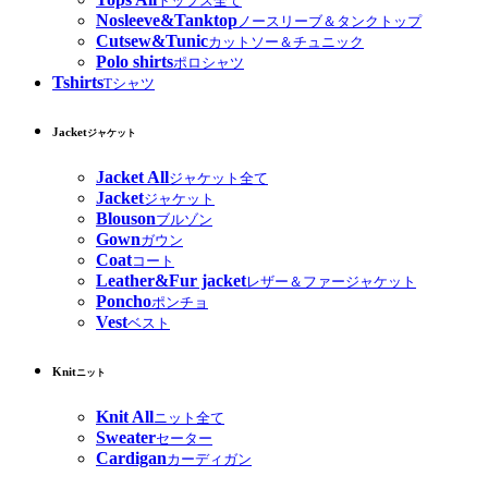
トップス全て
Nosleeve&Tanktop
ノースリーブ＆タンクトップ
Cutsew&Tunic
カットソー＆チュニック
Polo shirts
ポロシャツ
Tshirts
Tシャツ
Jacket
ジャケット
Jacket All
ジャケット全て
Jacket
ジャケット
Blouson
ブルゾン
Gown
ガウン
Coat
コート
Leather&Fur jacket
レザー＆ファージャケット
Poncho
ポンチョ
Vest
ベスト
Knit
ニット
Knit All
ニット全て
Sweater
セーター
Cardigan
カーディガン