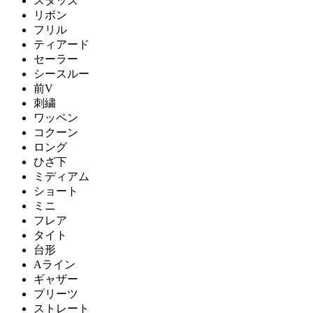
スタッズ
リボン
フリル
ティアード
セーラー
シースルー
前V
刺繍
ワッペン
コクーン
ロング
ひざ下
ミディアム
ショート
ミニ
フレア
タイト
台形
Aライン
ギャザー
プリーツ
ストレート