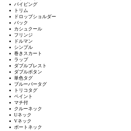
パイピング
トリム
ドロップショルダー
バック
カシュクール
フリンジ
ドルマン
シンプル
巻きスカート
ラップ
ダブルブレスト
ダブルボタン
単色タグ
ブルーバータグ
トリコタグ
ペイント
マチ付
クルーネック
Uネック
Vネック
ボートネック