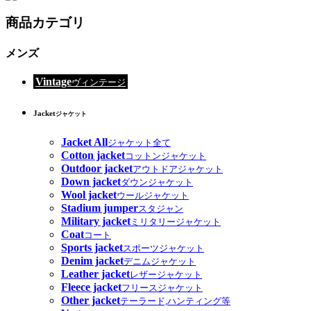
商品カテゴリ
メンズ
Vintage
ヴィンテージ
Jacket
ジャケット
Jacket All
ジャケット全て
Cotton jacket
コットンジャケット
Outdoor jacket
アウトドアジャケット
Down jacket
ダウンジャケット
Wool jacket
ウールジャケット
Stadium jumper
スタジャン
Military jacket
ミリタリージャケット
Coat
コート
Sports jacket
スポーツジャケット
Denim jacket
デニムジャケット
Leather jacket
レザージャケット
Fleece jacket
フリースジャケット
Other jacket
テーラード,ハンティング等