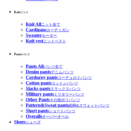
Knit
ニット
Knit All
ニット全て
Cardigans
カーディガン
Sweater
セーター
Knit vest
ニットベスト
Pants
パンツ
Pants All
パンツ全て
Denim pants
デニムパンツ
Corduroy pants
コーデュロイパンツ
Cotton pants
コットンパンツ
Slacks pants
スラックスパンツ
Military pants
ミリタリーパンツ
Other Pants
その他ポリパンツ
Pattern&Sweat pants
総柄&スウェットパンツ
Short pants
ショートパンツ
Overalls
オーバーオール
Shoes
シューズ