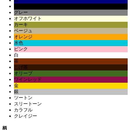
紺
黒
グレー
オフホワイト
カーキ
ベージュ
オレンジ
水色
ピンク
白
茶
こげ茶
オリーブ
ワインレッド
金
銀
ツートン
スリートーン
カラフル
クレイジー
柄