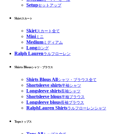
Setup
セットアップ
Skirt
スカート
Skirt
スカート全て
Mini
ミニ
Medium
ミディアム
Long
ロング
Ralph Lauren
ラルフローレン
Shirts Blous
シャツ・ブラウス
Shirts Blous All
シャツ・ブラウス全て
Shortsleeve shirts
半袖シャツ
Longsleeve shirts
長袖シャツ
Shortsleeve blous
半袖ブラウス
Longsleeve blous
長袖ブラウス
RalphLauren Shirts
ラルフローレンシャツ
Tops
トップス
Tops All