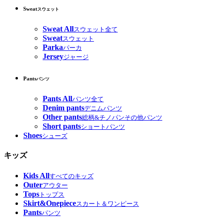
Sweat
スウェット
Sweat All
スウェット全て
Sweat
スウェット
Parka
パーカ
Jersey
ジャージ
Pants
パンツ
Pants All
パンツ全て
Denim pants
デニムパンツ
Other pants
総柄&チノパンその他パンツ
Short pants
ショートパンツ
Shoes
シューズ
キッズ
Kids All
すべてのキッズ
Outer
アウター
Tops
トップス
Skirt&Onepiece
スカート＆ワンピース
Pants
パンツ