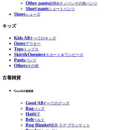
Other pants
総柄&チノパンその他パンツ
Short pants
ショートパンツ
Shoes
シューズ
キッズ
Kids All
すべてのキッズ
Outer
アウター
Tops
トップス
Skirt&Onepiece
スカート＆ワンピース
Pants
パンツ
Others
その他
古着雑貨
Goods
古着雑貨
Good All
すべてのグッズ
Bag
バッグ
Hat
帽子
Belt
ベルト
Rug Blanket
寝具,ラグ,ブランケット