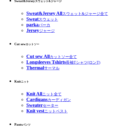
Sweat&Jersey
スウェット&ジャージ
Sweat&Jersey All
スウェット&ジャージ全て
Sweat
スウェット
parka
パーカ
Jersey
ジャージ
Cut sew
カットソー
Cut sew All
カットソー全て
Longsleeves Tshirts
長袖Tシャツ(ロンT)
Thermal
サーマル
Knit
ニット
Knit All
ニット全て
Cardigans
カーディガン
Sweater
セーター
Knit vest
ニットベスト
Pants
パンツ