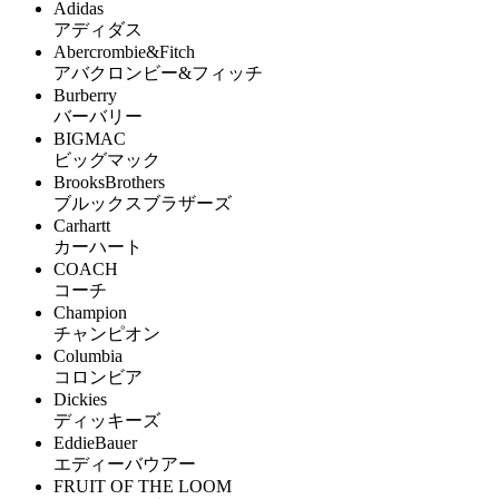
Adidas
アディダス
Abercrombie&Fitch
アバクロンビー&フィッチ
Burberry
バーバリー
BIGMAC
ビッグマック
BrooksBrothers
ブルックスブラザーズ
Carhartt
カーハート
COACH
コーチ
Champion
チャンピオン
Columbia
コロンビア
Dickies
ディッキーズ
EddieBauer
エディーバウアー
FRUIT OF THE LOOM