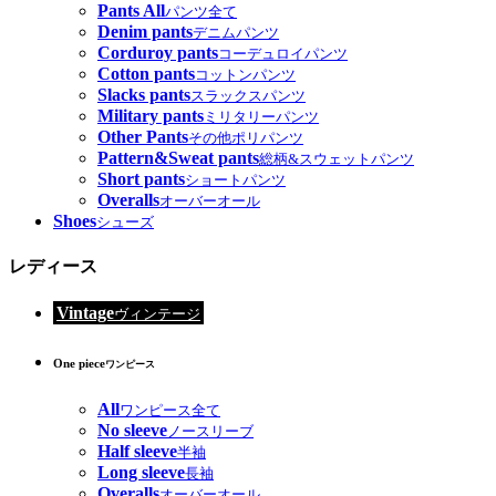
Pants All
パンツ全て
Denim pants
デニムパンツ
Corduroy pants
コーデュロイパンツ
Cotton pants
コットンパンツ
Slacks pants
スラックスパンツ
Military pants
ミリタリーパンツ
Other Pants
その他ポリパンツ
Pattern&Sweat pants
総柄&スウェットパンツ
Short pants
ショートパンツ
Overalls
オーバーオール
Shoes
シューズ
レディース
Vintage
ヴィンテージ
One piece
ワンピース
All
ワンピース全て
No sleeve
ノースリーブ
Half sleeve
半袖
Long sleeve
長袖
Overalls
オーバーオール