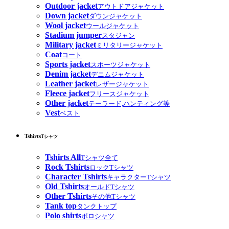
Outdoor jacket
アウトドアジャケット
Down jacket
ダウンジャケット
Wool jacket
ウールジャケット
Stadium jumper
スタジャン
Military jacket
ミリタリージャケット
Coat
コート
Sports jacket
スポーツジャケット
Denim jacket
デニムジャケット
Leather jacket
レザージャケット
Fleece jacket
フリースジャケット
Other jacket
テーラード,ハンティング等
Vest
ベスト
Tshirts
Tシャツ
Tshirts All
Tシャツ全て
Rock Tshirts
ロックTシャツ
Character Tshirts
キャラクターTシャツ
Old Tshirts
オールドTシャツ
Other Tshirts
その他Tシャツ
Tank top
タンクトップ
Polo shirts
ポロシャツ