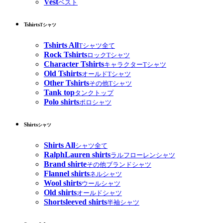
Vest
ベスト
Tshirts
Tシャツ
Tshirts All
Tシャツ全て
Rock Tshirts
ロックTシャツ
Character Tshirts
キャラクターTシャツ
Old Tshirts
オールドTシャツ
Other Tshirts
その他Tシャツ
Tank top
タンクトップ
Polo shirts
ポロシャツ
Shirts
シャツ
Shirts All
シャツ全て
RalphLauren shirts
ラルフローレンシャツ
Brand shirte
その他ブランドシャツ
Flannel shirts
ネルシャツ
Wool shirts
ウールシャツ
Old shirts
オールドシャツ
Shortsleeved shirts
半袖シャツ