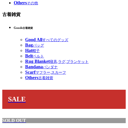
Others
その他
古着雑貨
Goods
古着雑貨
Good All
すべてのグッズ
Bag
バッグ
Hat
帽子
Belt
ベルト
Rug Blanket
寝具,ラグ,ブランケット
Bandana
バンダナ
Scarf
マフラー,スカーフ
Others
古着雑貨
SALE
SOLD OUT