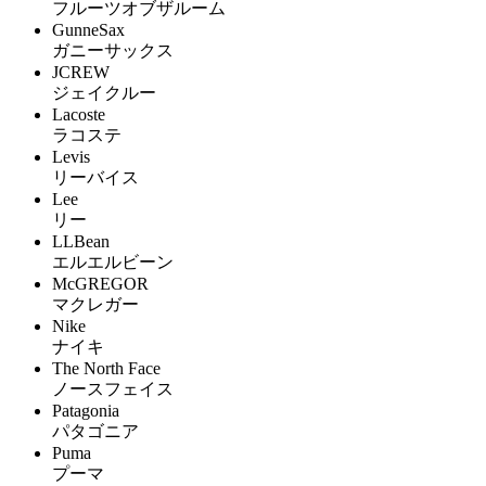
フルーツオブザルーム
GunneSax
ガニーサックス
JCREW
ジェイクルー
Lacoste
ラコステ
Levis
リーバイス
Lee
リー
LLBean
エルエルビーン
McGREGOR
マクレガー
Nike
ナイキ
The North Face
ノースフェイス
Patagonia
パタゴニア
Puma
プーマ