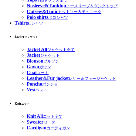
トップス全て
Nosleeve&Tanktop
ノースリーブ＆タンクトップ
Cutsew&Tunic
カットソー＆チュニック
Polo shirts
ポロシャツ
Tshirts
Tシャツ
Jacket
ジャケット
Jacket All
ジャケット全て
Jacket
ジャケット
Blouson
ブルゾン
Gown
ガウン
Coat
コート
Leather&Fur jacket
レザー＆ファージャケット
Poncho
ポンチョ
Vest
ベスト
Knit
ニット
Knit All
ニット全て
Sweater
セーター
Cardigan
カーディガン