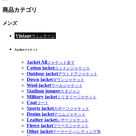
商品カテゴリ
メンズ
Vintage
ヴィンテージ
Jacket
ジャケット
Jacket All
ジャケット全て
Cotton jacket
コットンジャケット
Outdoor jacket
アウトドアジャケット
Down jacket
ダウンジャケット
Wool jacket
ウールジャケット
Stadium jumper
スタジャン
Military jacket
ミリタリージャケット
Coat
コート
Sports jacket
スポーツジャケット
Denim jacket
デニムジャケット
Leather jacket
レザージャケット
Fleece jacket
フリースジャケット
Other jacket
テーラード,ハンティング等