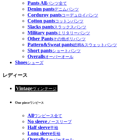
Pants All
パンツ全て
Denim pants
デニムパンツ
Corduroy pants
コーデュロイパンツ
Cotton pants
コットンパンツ
Slacks pants
スラックスパンツ
Military pants
ミリタリーパンツ
Other Pants
その他ポリパンツ
Pattern&Sweat pants
総柄&スウェットパンツ
Short pants
ショートパンツ
Overalls
オーバーオール
Shoes
シューズ
レディース
Vintage
ヴィンテージ
One piece
ワンピース
All
ワンピース全て
No sleeve
ノースリーブ
Half sleeve
半袖
Long sleeve
長袖
Overalls
オーバーオール