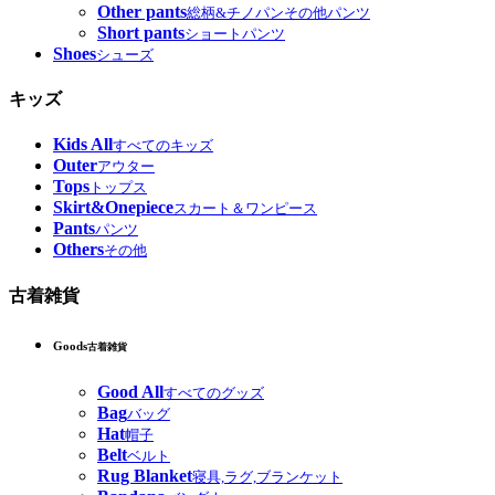
Other pants
総柄&チノパンその他パンツ
Short pants
ショートパンツ
Shoes
シューズ
キッズ
Kids All
すべてのキッズ
Outer
アウター
Tops
トップス
Skirt&Onepiece
スカート＆ワンピース
Pants
パンツ
Others
その他
古着雑貨
Goods
古着雑貨
Good All
すべてのグッズ
Bag
バッグ
Hat
帽子
Belt
ベルト
Rug Blanket
寝具,ラグ,ブランケット