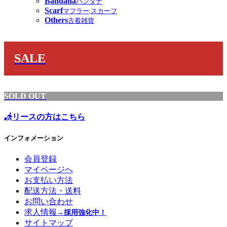
Bandana
バンダナ
Scarf
マフラー,スカーフ
Others
古着雑貨
SALE
SOLD OUT
リースの方はこちら
インフォメーション
会員登録
マイページへ
お支払い方法
配送方法・送料
お問い合わせ
求人情報
→採用強化中！
サイトマップ