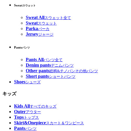
Sweat
スウェット
Sweat All
スウェット全て
Sweat
スウェット
Parka
パーカ
Jersey
ジャージ
Pants
パンツ
Pants All
パンツ全て
Denim pants
デニムパンツ
Other pants
総柄&チノパンその他パンツ
Short pants
ショートパンツ
Shoes
シューズ
キッズ
Kids All
すべてのキッズ
Outer
アウター
Tops
トップス
Skirt&Onepiece
スカート＆ワンピース
Pants
パンツ