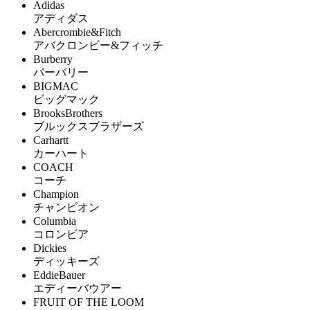
Adidas
アディダス
Abercrombie&Fitch
アバクロンビー&フィッチ
Burberry
バーバリー
BIGMAC
ビッグマック
BrooksBrothers
ブルックスブラザーズ
Carhartt
カーハート
COACH
コーチ
Champion
チャンピオン
Columbia
コロンビア
Dickies
ディッキーズ
EddieBauer
エディーバウアー
FRUIT OF THE LOOM