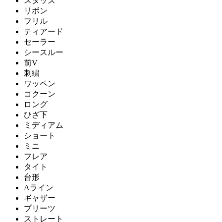
スタッズ
リボン
フリル
ティアード
セーラー
シースルー
前V
刺繍
ワッペン
コクーン
ロング
ひざ下
ミディアム
ショート
ミニ
フレア
タイト
台形
Aライン
ギャザー
プリーツ
ストレート