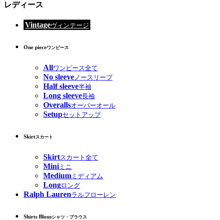
レディース
Vintage
ヴィンテージ
One piece
ワンピース
All
ワンピース全て
No sleeve
ノースリーブ
Half sleeve
半袖
Long sleeve
長袖
Overalls
オーバーオール
Setup
セットアップ
Skirt
スカート
Skirt
スカート全て
Mini
ミニ
Medium
ミディアム
Long
ロング
Ralph Lauren
ラルフローレン
Shirts Blous
シャツ・ブラウス