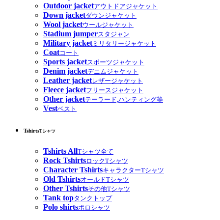
Outdoor jacket
アウトドアジャケット
Down jacket
ダウンジャケット
Wool jacket
ウールジャケット
Stadium jumper
スタジャン
Military jacket
ミリタリージャケット
Coat
コート
Sports jacket
スポーツジャケット
Denim jacket
デニムジャケット
Leather jacket
レザージャケット
Fleece jacket
フリースジャケット
Other jacket
テーラード,ハンティング等
Vest
ベスト
Tshirts
Tシャツ
Tshirts All
Tシャツ全て
Rock Tshirts
ロックTシャツ
Character Tshirts
キャラクターTシャツ
Old Tshirts
オールドTシャツ
Other Tshirts
その他Tシャツ
Tank top
タンクトップ
Polo shirts
ポロシャツ