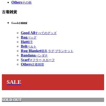
Others
その他
古着雑貨
Goods
古着雑貨
Good All
すべてのグッズ
Bag
バッグ
Hat
帽子
Belt
ベルト
Rug Blanket
寝具,ラグ,ブランケット
Bandana
バンダナ
Scarf
マフラー,スカーフ
Others
古着雑貨
SALE
SOLD OUT