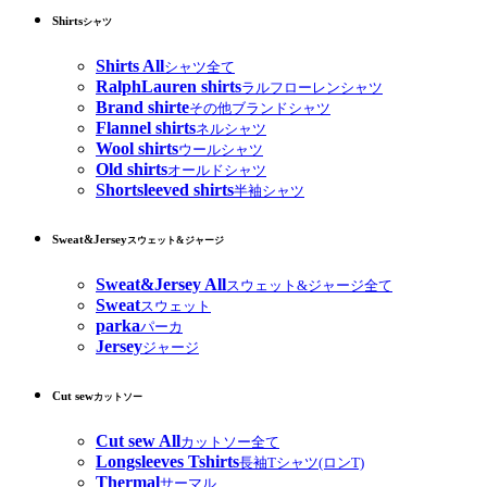
Shirts
シャツ
Shirts All
シャツ全て
RalphLauren shirts
ラルフローレンシャツ
Brand shirte
その他ブランドシャツ
Flannel shirts
ネルシャツ
Wool shirts
ウールシャツ
Old shirts
オールドシャツ
Shortsleeved shirts
半袖シャツ
Sweat&Jersey
スウェット&ジャージ
Sweat&Jersey All
スウェット&ジャージ全て
Sweat
スウェット
parka
パーカ
Jersey
ジャージ
Cut sew
カットソー
Cut sew All
カットソー全て
Longsleeves Tshirts
長袖Tシャツ(ロンT)
Thermal
サーマル