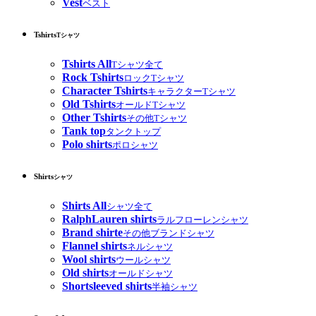
Vest
ベスト
Tshirts
Tシャツ
Tshirts All
Tシャツ全て
Rock Tshirts
ロックTシャツ
Character Tshirts
キャラクターTシャツ
Old Tshirts
オールドTシャツ
Other Tshirts
その他Tシャツ
Tank top
タンクトップ
Polo shirts
ポロシャツ
Shirts
シャツ
Shirts All
シャツ全て
RalphLauren shirts
ラルフローレンシャツ
Brand shirte
その他ブランドシャツ
Flannel shirts
ネルシャツ
Wool shirts
ウールシャツ
Old shirts
オールドシャツ
Shortsleeved shirts
半袖シャツ