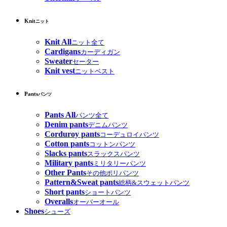
Knit
ニット
Knit All
ニット全て
Cardigans
カーディガン
Sweater
セーター
Knit vest
ニットベスト
Pants
パンツ
Pants All
パンツ全て
Denim pants
デニムパンツ
Corduroy pants
コーデュロイパンツ
Cotton pants
コットンパンツ
Slacks pants
スラックスパンツ
Military pants
ミリタリーパンツ
Other Pants
その他ポリパンツ
Pattern&Sweat pants
総柄&スウェットパンツ
Short pants
ショートパンツ
Overalls
オーバーオール
Shoes
シューズ