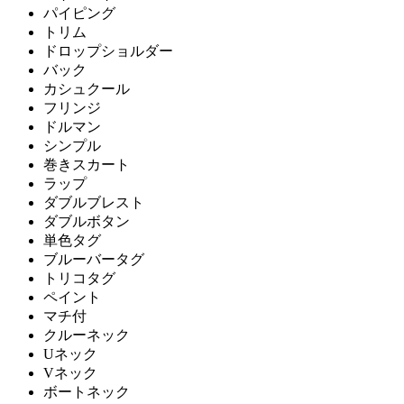
パイピング
トリム
ドロップショルダー
バック
カシュクール
フリンジ
ドルマン
シンプル
巻きスカート
ラップ
ダブルブレスト
ダブルボタン
単色タグ
ブルーバータグ
トリコタグ
ペイント
マチ付
クルーネック
Uネック
Vネック
ボートネック