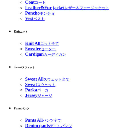
Coat
コート
Leather&Fur jacket
レザー＆ファージャケット
Poncho
ポンチョ
Vest
ベスト
Knit
ニット
Knit All
ニット全て
Sweater
セーター
Cardigan
カーディガン
Sweat
スウェット
Sweat All
スウェット全て
Sweat
スウェット
Parka
パーカ
Jersey
ジャージ
Pants
パンツ
Pants All
パンツ全て
Denim pants
デニムパンツ