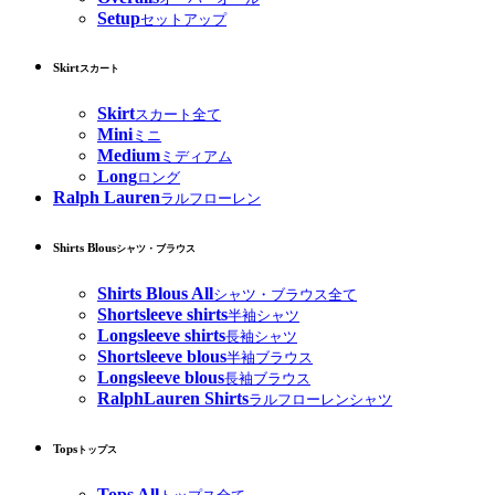
Setup
セットアップ
Skirt
スカート
Skirt
スカート全て
Mini
ミニ
Medium
ミディアム
Long
ロング
Ralph Lauren
ラルフローレン
Shirts Blous
シャツ・ブラウス
Shirts Blous All
シャツ・ブラウス全て
Shortsleeve shirts
半袖シャツ
Longsleeve shirts
長袖シャツ
Shortsleeve blous
半袖ブラウス
Longsleeve blous
長袖ブラウス
RalphLauren Shirts
ラルフローレンシャツ
Tops
トップス
Tops All