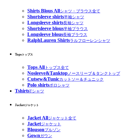
Shirts Blous All
シャツ・ブラウス全て
Shortsleeve shirts
半袖シャツ
Longsleeve shirts
長袖シャツ
Shortsleeve blous
半袖ブラウス
Longsleeve blous
長袖ブラウス
RalphLauren Shirts
ラルフローレンシャツ
Tops
トップス
Tops All
トップス全て
Nosleeve&Tanktop
ノースリーブ＆タンクトップ
Cutsew&Tunic
カットソー＆チュニック
Polo shirts
ポロシャツ
Tshirts
Tシャツ
Jacket
ジャケット
Jacket All
ジャケット全て
Jacket
ジャケット
Blouson
ブルゾン
Gown
ガウン