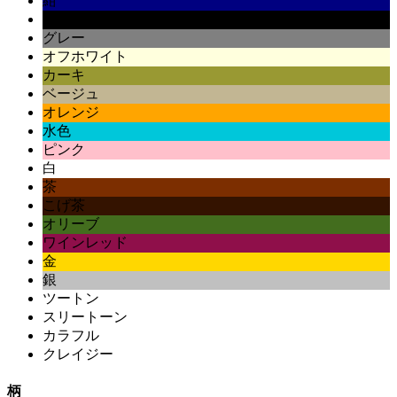
紺
黒
グレー
オフホワイト
カーキ
ベージュ
オレンジ
水色
ピンク
白
茶
こげ茶
オリーブ
ワインレッド
金
銀
ツートン
スリートーン
カラフル
クレイジー
柄