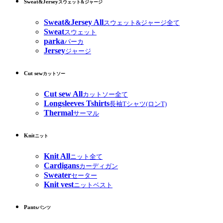
Sweat&Jersey
スウェット&ジャージ
Sweat&Jersey All
スウェット&ジャージ全て
Sweat
スウェット
parka
パーカ
Jersey
ジャージ
Cut sew
カットソー
Cut sew All
カットソー全て
Longsleeves Tshirts
長袖Tシャツ(ロンT)
Thermal
サーマル
Knit
ニット
Knit All
ニット全て
Cardigans
カーディガン
Sweater
セーター
Knit vest
ニットベスト
Pants
パンツ