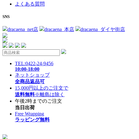
よくある質問
SNS
dracaena_net店
dracaena_本店
dracaena_ダイヤ街店
TEL:0422-24-9456
10:00-18:00
ネットショップ
全商品返品可
15,000円以上のご注文で
送料無料
※離島は除く
午後2時までのご注文
当日出荷
Free Wrapping
ラッピング無料