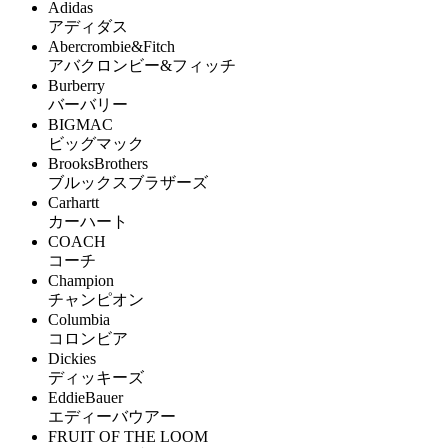
Adidas
アディダス
Abercrombie&Fitch
アバクロンビー&フィッチ
Burberry
バーバリー
BIGMAC
ビッグマック
BrooksBrothers
ブルックスブラザーズ
Carhartt
カーハート
COACH
コーチ
Champion
チャンピオン
Columbia
コロンビア
Dickies
ディッキーズ
EddieBauer
エディーバウアー
FRUIT OF THE LOOM