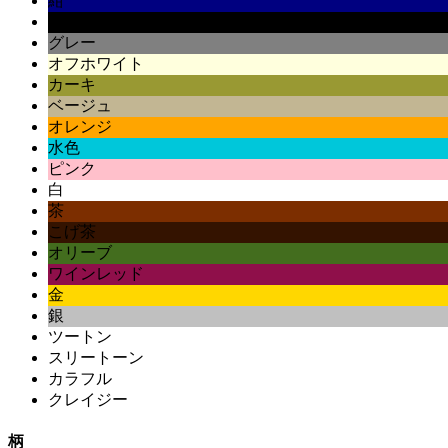
紺
黒
グレー
オフホワイト
カーキ
ベージュ
オレンジ
水色
ピンク
白
茶
こげ茶
オリーブ
ワインレッド
金
銀
ツートン
スリートーン
カラフル
クレイジー
柄