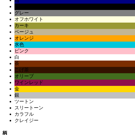
紺
黒
グレー
オフホワイト
カーキ
ベージュ
オレンジ
水色
ピンク
白
茶
こげ茶
オリーブ
ワインレッド
金
銀
ツートン
スリートーン
カラフル
クレイジー
柄