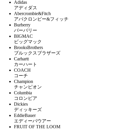
Adidas
アディダス
Abercrombie&Fitch
アバクロンビー&フィッチ
Burberry
バーバリー
BIGMAC
ビッグマック
BrooksBrothers
ブルックスブラザーズ
Carhartt
カーハート
COACH
コーチ
Champion
チャンピオン
Columbia
コロンビア
Dickies
ディッキーズ
EddieBauer
エディーバウアー
FRUIT OF THE LOOM