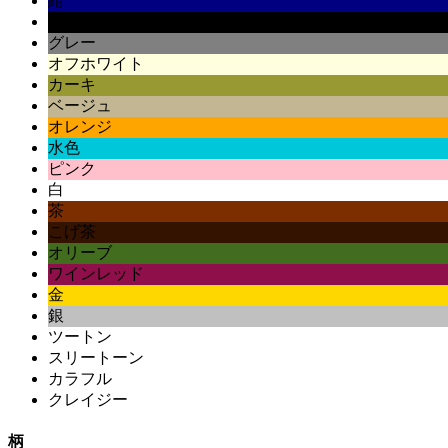
紺
黒
グレー
オフホワイト
カーキ
ベージュ
オレンジ
水色
ピンク
白
茶
こげ茶
オリーブ
ワインレッド
金
銀
ツートン
スリートーン
カラフル
クレイジー
柄