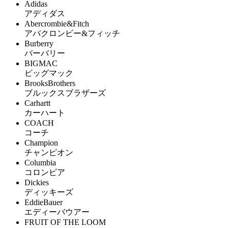
Adidas
アディダス
Abercrombie&Fitch
アバクロンビー&フィッチ
Burberry
バーバリー
BIGMAC
ビッグマック
BrooksBrothers
ブルックスブラザーズ
Carhartt
カーハート
COACH
コーチ
Champion
チャンピオン
Columbia
コロンビア
Dickies
ディッキーズ
EddieBauer
エディーバウアー
FRUIT OF THE LOOM