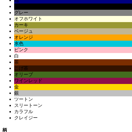
紺
黒
グレー
オフホワイト
カーキ
ベージュ
オレンジ
水色
ピンク
白
茶
こげ茶
オリーブ
ワインレッド
金
銀
ツートン
スリートーン
カラフル
クレイジー
柄