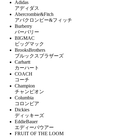
Adidas
アディダス
Abercrombie&Fitch
アバクロンビー&フィッチ
Burberry
バーバリー
BIGMAC
ビッグマック
BrooksBrothers
ブルックスブラザーズ
Carhartt
カーハート
COACH
コーチ
Champion
チャンピオン
Columbia
コロンビア
Dickies
ディッキーズ
EddieBauer
エディーバウアー
FRUIT OF THE LOOM