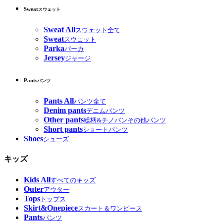
Sweat
スウェット
Sweat All
スウェット全て
Sweat
スウェット
Parka
パーカ
Jersey
ジャージ
Pants
パンツ
Pants All
パンツ全て
Denim pants
デニムパンツ
Other pants
総柄&チノパンその他パンツ
Short pants
ショートパンツ
Shoes
シューズ
キッズ
Kids All
すべてのキッズ
Outer
アウター
Tops
トップス
Skirt&Onepiece
スカート＆ワンピース
Pants
パンツ