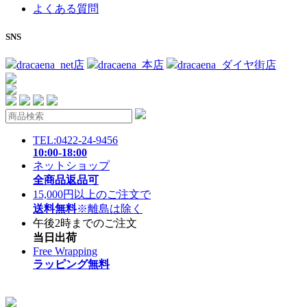
よくある質問
SNS
dracaena_net店
dracaena_本店
dracaena_ダイヤ街店
TEL:0422-24-9456
10:00-18:00
ネットショップ
全商品返品可
15,000円以上のご注文で
送料無料
※離島は除く
午後2時までのご注文
当日出荷
Free Wrapping
ラッピング無料