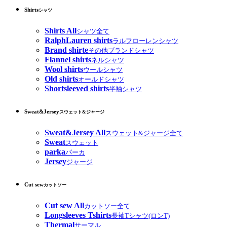
Shirts
シャツ
Shirts All
シャツ全て
RalphLauren shirts
ラルフローレンシャツ
Brand shirte
その他ブランドシャツ
Flannel shirts
ネルシャツ
Wool shirts
ウールシャツ
Old shirts
オールドシャツ
Shortsleeved shirts
半袖シャツ
Sweat&Jersey
スウェット&ジャージ
Sweat&Jersey All
スウェット&ジャージ全て
Sweat
スウェット
parka
パーカ
Jersey
ジャージ
Cut sew
カットソー
Cut sew All
カットソー全て
Longsleeves Tshirts
長袖Tシャツ(ロンT)
Thermal
サーマル