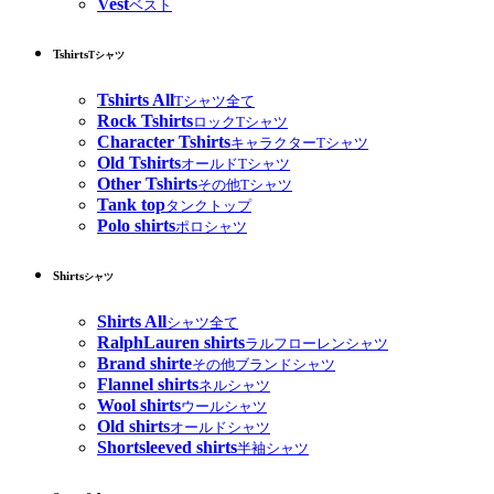
Vest
ベスト
Tshirts
Tシャツ
Tshirts All
Tシャツ全て
Rock Tshirts
ロックTシャツ
Character Tshirts
キャラクターTシャツ
Old Tshirts
オールドTシャツ
Other Tshirts
その他Tシャツ
Tank top
タンクトップ
Polo shirts
ポロシャツ
Shirts
シャツ
Shirts All
シャツ全て
RalphLauren shirts
ラルフローレンシャツ
Brand shirte
その他ブランドシャツ
Flannel shirts
ネルシャツ
Wool shirts
ウールシャツ
Old shirts
オールドシャツ
Shortsleeved shirts
半袖シャツ