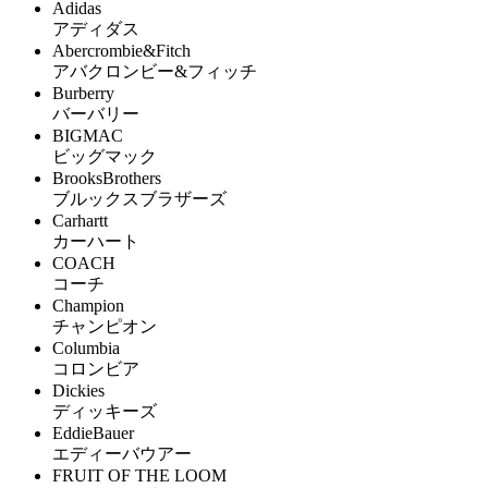
Adidas
アディダス
Abercrombie&Fitch
アバクロンビー&フィッチ
Burberry
バーバリー
BIGMAC
ビッグマック
BrooksBrothers
ブルックスブラザーズ
Carhartt
カーハート
COACH
コーチ
Champion
チャンピオン
Columbia
コロンビア
Dickies
ディッキーズ
EddieBauer
エディーバウアー
FRUIT OF THE LOOM