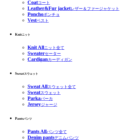
Coat
コート
Leather&Fur jacket
レザー＆ファージャケット
Poncho
ポンチョ
Vest
ベスト
Knit
ニット
Knit All
ニット全て
Sweater
セーター
Cardigan
カーディガン
Sweat
スウェット
Sweat All
スウェット全て
Sweat
スウェット
Parka
パーカ
Jersey
ジャージ
Pants
パンツ
Pants All
パンツ全て
Denim pants
デニムパンツ