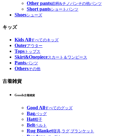
Other pants
総柄&チノパンその他パンツ
Short pants
ショートパンツ
Shoes
シューズ
キッズ
Kids All
すべてのキッズ
Outer
アウター
Tops
トップス
Skirt&Onepiece
スカート＆ワンピース
Pants
パンツ
Others
その他
古着雑貨
Goods
古着雑貨
Good All
すべてのグッズ
Bag
バッグ
Hat
帽子
Belt
ベルト
Rug Blanket
寝具,ラグ,ブランケット