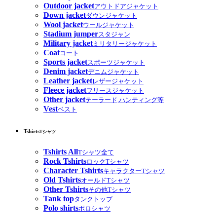
Outdoor jacket
アウトドアジャケット
Down jacket
ダウンジャケット
Wool jacket
ウールジャケット
Stadium jumper
スタジャン
Military jacket
ミリタリージャケット
Coat
コート
Sports jacket
スポーツジャケット
Denim jacket
デニムジャケット
Leather jacket
レザージャケット
Fleece jacket
フリースジャケット
Other jacket
テーラード,ハンティング等
Vest
ベスト
Tshirts
Tシャツ
Tshirts All
Tシャツ全て
Rock Tshirts
ロックTシャツ
Character Tshirts
キャラクターTシャツ
Old Tshirts
オールドTシャツ
Other Tshirts
その他Tシャツ
Tank top
タンクトップ
Polo shirts
ポロシャツ