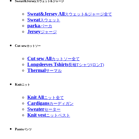
Sweat&Jersey
スウェット&ジャージ
Sweat&Jersey All
スウェット&ジャージ全て
Sweat
スウェット
parka
パーカ
Jersey
ジャージ
Cut sew
カットソー
Cut sew All
カットソー全て
Longsleeves Tshirts
長袖Tシャツ(ロンT)
Thermal
サーマル
Knit
ニット
Knit All
ニット全て
Cardigans
カーディガン
Sweater
セーター
Knit vest
ニットベスト
Pants
パンツ