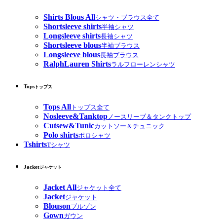
Shirts Blous All
シャツ・ブラウス全て
Shortsleeve shirts
半袖シャツ
Longsleeve shirts
長袖シャツ
Shortsleeve blous
半袖ブラウス
Longsleeve blous
長袖ブラウス
RalphLauren Shirts
ラルフローレンシャツ
Tops
トップス
Tops All
トップス全て
Nosleeve&Tanktop
ノースリーブ＆タンクトップ
Cutsew&Tunic
カットソー＆チュニック
Polo shirts
ポロシャツ
Tshirts
Tシャツ
Jacket
ジャケット
Jacket All
ジャケット全て
Jacket
ジャケット
Blouson
ブルゾン
Gown
ガウン