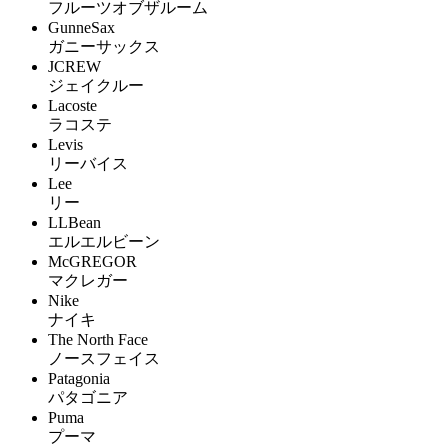
フルーツオブザルーム
GunneSax
ガニーサックス
JCREW
ジェイクルー
Lacoste
ラコステ
Levis
リーバイス
Lee
リー
LLBean
エルエルビーン
McGREGOR
マクレガー
Nike
ナイキ
The North Face
ノースフェイス
Patagonia
パタゴニア
Puma
プーマ