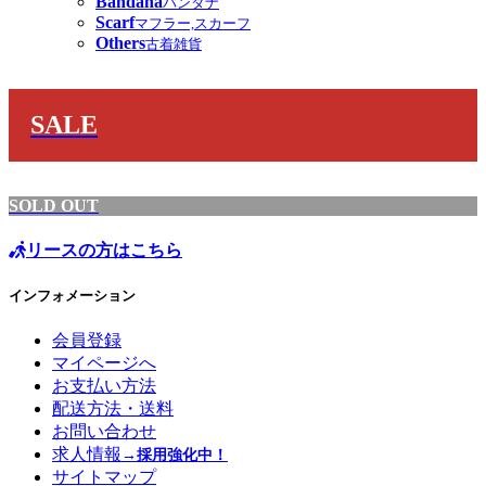
Bandana
バンダナ
Scarf
マフラー,スカーフ
Others
古着雑貨
SALE
SOLD OUT
リースの方はこちら
インフォメーション
会員登録
マイページへ
お支払い方法
配送方法・送料
お問い合わせ
求人情報
→採用強化中！
サイトマップ