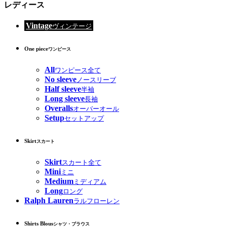
レディース
Vintage
ヴィンテージ
One piece
ワンピース
All
ワンピース全て
No sleeve
ノースリーブ
Half sleeve
半袖
Long sleeve
長袖
Overalls
オーバーオール
Setup
セットアップ
Skirt
スカート
Skirt
スカート全て
Mini
ミニ
Medium
ミディアム
Long
ロング
Ralph Lauren
ラルフローレン
Shirts Blous
シャツ・ブラウス