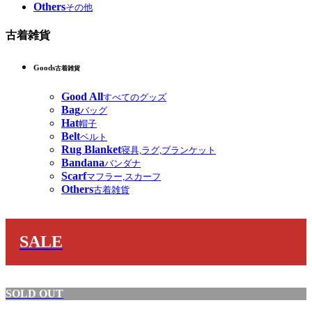
Others
その他
古着雑貨
Goods
古着雑貨
Good All
すべてのグッズ
Bag
バッグ
Hat
帽子
Belt
ベルト
Rug Blanket
寝具,ラグ,ブランケット
Bandana
バンダナ
Scarf
マフラー,スカーフ
Others
古着雑貨
SALE
SOLD OUT