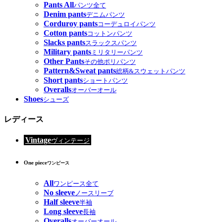
Pants All
パンツ全て
Denim pants
デニムパンツ
Corduroy pants
コーデュロイパンツ
Cotton pants
コットンパンツ
Slacks pants
スラックスパンツ
Military pants
ミリタリーパンツ
Other Pants
その他ポリパンツ
Pattern&Sweat pants
総柄&スウェットパンツ
Short pants
ショートパンツ
Overalls
オーバーオール
Shoes
シューズ
レディース
Vintage
ヴィンテージ
One piece
ワンピース
All
ワンピース全て
No sleeve
ノースリーブ
Half sleeve
半袖
Long sleeve
長袖
Overalls
オーバーオール