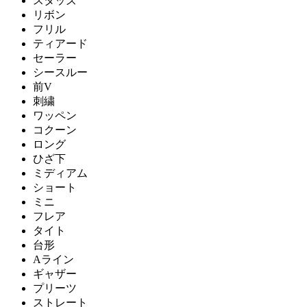
スタッズ
リボン
フリル
ティアード
セーラー
シースルー
前V
刺繍
ワッペン
コクーン
ロング
ひざ下
ミディアム
ショート
ミニ
フレア
タイト
台形
Aライン
ギャザー
プリーツ
ストレート