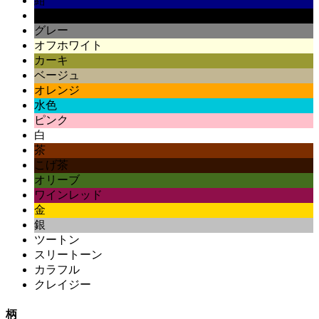
紺
黒
グレー
オフホワイト
カーキ
ベージュ
オレンジ
水色
ピンク
白
茶
こげ茶
オリーブ
ワインレッド
金
銀
ツートン
スリートーン
カラフル
クレイジー
柄