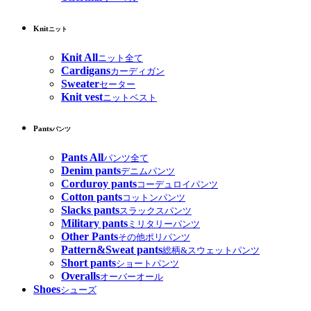
Knit
ニット
Knit All
ニット全て
Cardigans
カーディガン
Sweater
セーター
Knit vest
ニットベスト
Pants
パンツ
Pants All
パンツ全て
Denim pants
デニムパンツ
Corduroy pants
コーデュロイパンツ
Cotton pants
コットンパンツ
Slacks pants
スラックスパンツ
Military pants
ミリタリーパンツ
Other Pants
その他ポリパンツ
Pattern&Sweat pants
総柄&スウェットパンツ
Short pants
ショートパンツ
Overalls
オーバーオール
Shoes
シューズ