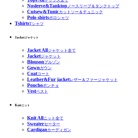
トップス全て
Nosleeve&Tanktop
ノースリーブ＆タンクトップ
Cutsew&Tunic
カットソー＆チュニック
Polo shirts
ポロシャツ
Tshirts
Tシャツ
Jacket
ジャケット
Jacket All
ジャケット全て
Jacket
ジャケット
Blouson
ブルゾン
Gown
ガウン
Coat
コート
Leather&Fur jacket
レザー＆ファージャケット
Poncho
ポンチョ
Vest
ベスト
Knit
ニット
Knit All
ニット全て
Sweater
セーター
Cardigan
カーディガン