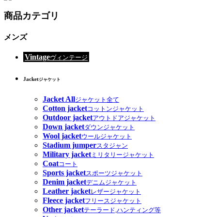
商品カテゴリ
メンズ
Vintage
ヴィンテージ
Jacket
ジャケット
Jacket All
ジャケット全て
Cotton jacket
コットンジャケット
Outdoor jacket
アウトドアジャケット
Down jacket
ダウンジャケット
Wool jacket
ウールジャケット
Stadium jumper
スタジャン
Military jacket
ミリタリージャケット
Coat
コート
Sports jacket
スポーツジャケット
Denim jacket
デニムジャケット
Leather jacket
レザージャケット
Fleece jacket
フリースジャケット
Other jacket
テーラード,ハンティング等