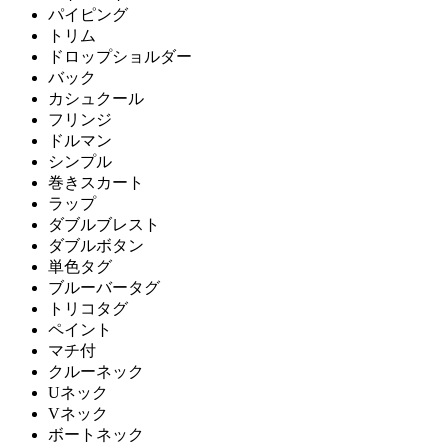
パイピング
トリム
ドロップショルダー
バック
カシュクール
フリンジ
ドルマン
シンプル
巻きスカート
ラップ
ダブルブレスト
ダブルボタン
単色タグ
ブルーバータグ
トリコタグ
ペイント
マチ付
クルーネック
Uネック
Vネック
ボートネック