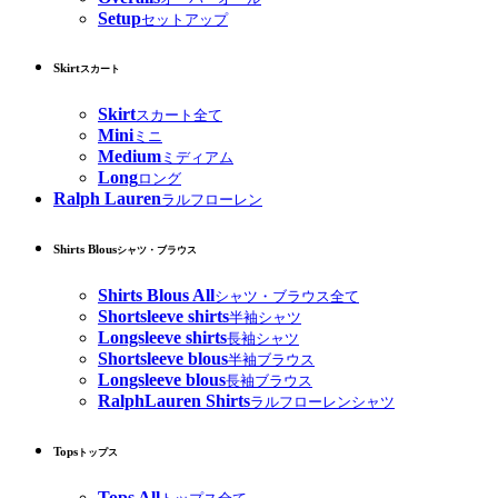
Setup
セットアップ
Skirt
スカート
Skirt
スカート全て
Mini
ミニ
Medium
ミディアム
Long
ロング
Ralph Lauren
ラルフローレン
Shirts Blous
シャツ・ブラウス
Shirts Blous All
シャツ・ブラウス全て
Shortsleeve shirts
半袖シャツ
Longsleeve shirts
長袖シャツ
Shortsleeve blous
半袖ブラウス
Longsleeve blous
長袖ブラウス
RalphLauren Shirts
ラルフローレンシャツ
Tops
トップス
Tops All