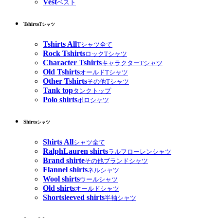
Vest
ベスト
Tshirts
Tシャツ
Tshirts All
Tシャツ全て
Rock Tshirts
ロックTシャツ
Character Tshirts
キャラクターTシャツ
Old Tshirts
オールドTシャツ
Other Tshirts
その他Tシャツ
Tank top
タンクトップ
Polo shirts
ポロシャツ
Shirts
シャツ
Shirts All
シャツ全て
RalphLauren shirts
ラルフローレンシャツ
Brand shirte
その他ブランドシャツ
Flannel shirts
ネルシャツ
Wool shirts
ウールシャツ
Old shirts
オールドシャツ
Shortsleeved shirts
半袖シャツ