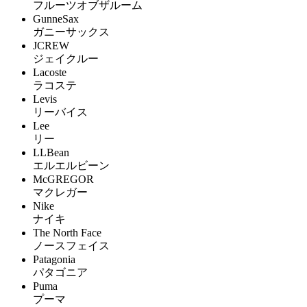
フルーツオブザルーム
GunneSax
ガニーサックス
JCREW
ジェイクルー
Lacoste
ラコステ
Levis
リーバイス
Lee
リー
LLBean
エルエルビーン
McGREGOR
マクレガー
Nike
ナイキ
The North Face
ノースフェイス
Patagonia
パタゴニア
Puma
プーマ