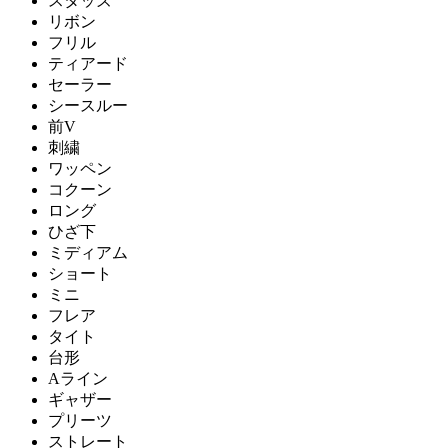
スタッズ
リボン
フリル
ティアード
セーラー
シースルー
前V
刺繍
ワッペン
コクーン
ロング
ひざ下
ミディアム
ショート
ミニ
フレア
タイト
台形
Aライン
ギャザー
プリーツ
ストレート