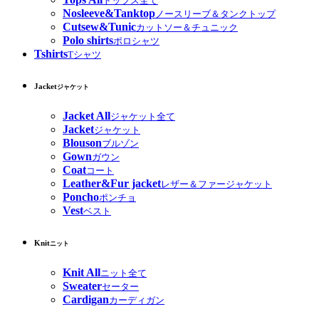
トップス全て
Nosleeve&Tanktop
ノースリーブ＆タンクトップ
Cutsew&Tunic
カットソー＆チュニック
Polo shirts
ポロシャツ
Tshirts
Tシャツ
Jacket
ジャケット
Jacket All
ジャケット全て
Jacket
ジャケット
Blouson
ブルゾン
Gown
ガウン
Coat
コート
Leather&Fur jacket
レザー＆ファージャケット
Poncho
ポンチョ
Vest
ベスト
Knit
ニット
Knit All
ニット全て
Sweater
セーター
Cardigan
カーディガン