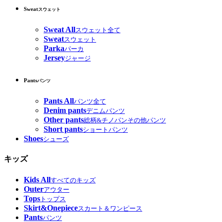
Sweat
スウェット
Sweat All
スウェット全て
Sweat
スウェット
Parka
パーカ
Jersey
ジャージ
Pants
パンツ
Pants All
パンツ全て
Denim pants
デニムパンツ
Other pants
総柄&チノパンその他パンツ
Short pants
ショートパンツ
Shoes
シューズ
キッズ
Kids All
すべてのキッズ
Outer
アウター
Tops
トップス
Skirt&Onepiece
スカート＆ワンピース
Pants
パンツ