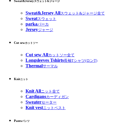
Sweat&Jersey
スウェット&ジャージ
Sweat&Jersey All
スウェット&ジャージ全て
Sweat
スウェット
parka
パーカ
Jersey
ジャージ
Cut sew
カットソー
Cut sew All
カットソー全て
Longsleeves Tshirts
長袖Tシャツ(ロンT)
Thermal
サーマル
Knit
ニット
Knit All
ニット全て
Cardigans
カーディガン
Sweater
セーター
Knit vest
ニットベスト
Pants
パンツ