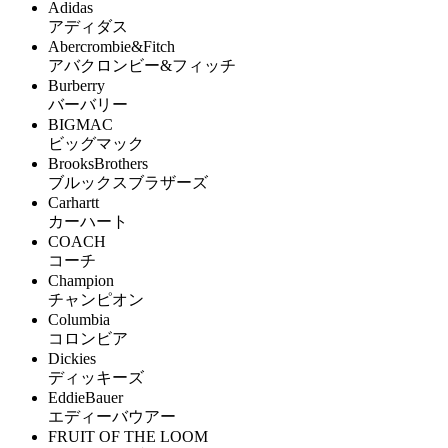
Adidas
アディダス
Abercrombie&Fitch
アバクロンビー&フィッチ
Burberry
バーバリー
BIGMAC
ビッグマック
BrooksBrothers
ブルックスブラザーズ
Carhartt
カーハート
COACH
コーチ
Champion
チャンピオン
Columbia
コロンビア
Dickies
ディッキーズ
EddieBauer
エディーバウアー
FRUIT OF THE LOOM