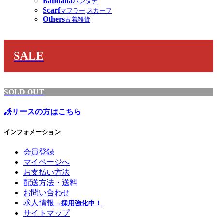
Bandana
バンダナ
Scarf
マフラー,スカーフ
Others
古着雑貨
SALE
SOLD OUT
リースの方はこちら
インフォメーション
会員登録
マイページへ
お支払い方法
配送方法・送料
お問い合わせ
求人情報
→採用強化中！
サイトマップ