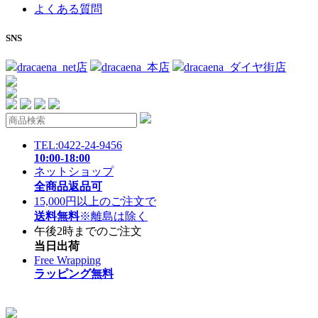
よくある質問
SNS
dracaena_net店
dracaena_本店
dracaena_ダイヤ街店
TEL:0422-24-9456
10:00-18:00
ネットショップ
全商品返品可
15,000円以上のご注文で
送料無料
※離島は除く
午後2時までのご注文
当日出荷
Free Wrapping
ラッピング無料