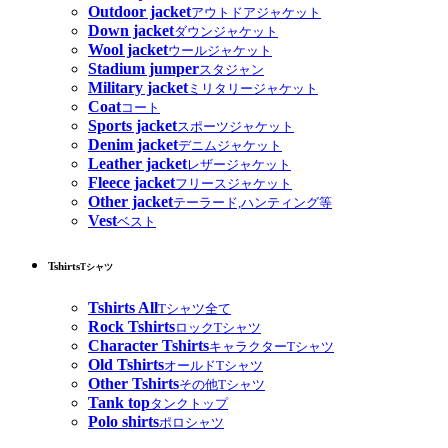
Outdoor jacket
アウトドアジャケット
Down jacket
ダウンジャケット
Wool jacket
ウールジャケット
Stadium jumper
スタジャン
Military jacket
ミリタリージャケット
Coat
コート
Sports jacket
スポーツジャケット
Denim jacket
デニムジャケット
Leather jacket
レザージャケット
Fleece jacket
フリースジャケット
Other jacket
テーラード,ハンティング等
Vest
ベスト
Tshirts
Tシャツ
Tshirts All
Tシャツ全て
Rock Tshirts
ロックTシャツ
Character Tshirts
キャラクターTシャツ
Old Tshirts
オールドTシャツ
Other Tshirts
その他Tシャツ
Tank top
タンクトップ
Polo shirts
ポロシャツ