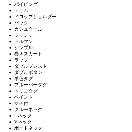
パイピング
トリム
ドロップショルダー
バック
カシュクール
フリンジ
ドルマン
シンプル
巻きスカート
ラップ
ダブルブレスト
ダブルボタン
単色タグ
ブルーバータグ
トリコタグ
ペイント
マチ付
クルーネック
Uネック
Vネック
ボートネック