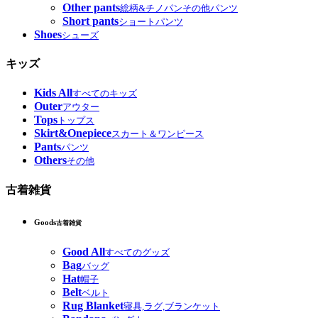
Other pants
総柄&チノパンその他パンツ
Short pants
ショートパンツ
Shoes
シューズ
キッズ
Kids All
すべてのキッズ
Outer
アウター
Tops
トップス
Skirt&Onepiece
スカート＆ワンピース
Pants
パンツ
Others
その他
古着雑貨
Goods
古着雑貨
Good All
すべてのグッズ
Bag
バッグ
Hat
帽子
Belt
ベルト
Rug Blanket
寝具,ラグ,ブランケット