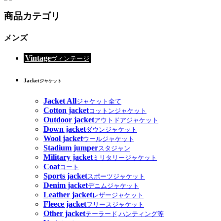
商品カテゴリ
メンズ
Vintage
ヴィンテージ
Jacket
ジャケット
Jacket All
ジャケット全て
Cotton jacket
コットンジャケット
Outdoor jacket
アウトドアジャケット
Down jacket
ダウンジャケット
Wool jacket
ウールジャケット
Stadium jumper
スタジャン
Military jacket
ミリタリージャケット
Coat
コート
Sports jacket
スポーツジャケット
Denim jacket
デニムジャケット
Leather jacket
レザージャケット
Fleece jacket
フリースジャケット
Other jacket
テーラード,ハンティング等