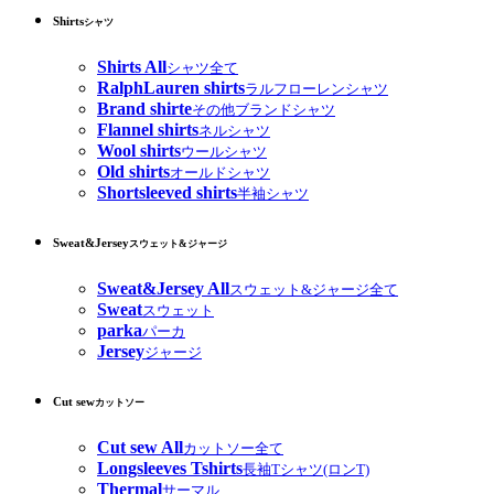
Shirts
シャツ
Shirts All
シャツ全て
RalphLauren shirts
ラルフローレンシャツ
Brand shirte
その他ブランドシャツ
Flannel shirts
ネルシャツ
Wool shirts
ウールシャツ
Old shirts
オールドシャツ
Shortsleeved shirts
半袖シャツ
Sweat&Jersey
スウェット&ジャージ
Sweat&Jersey All
スウェット&ジャージ全て
Sweat
スウェット
parka
パーカ
Jersey
ジャージ
Cut sew
カットソー
Cut sew All
カットソー全て
Longsleeves Tshirts
長袖Tシャツ(ロンT)
Thermal
サーマル