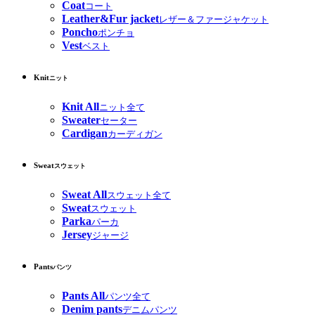
Coat
コート
Leather&Fur jacket
レザー＆ファージャケット
Poncho
ポンチョ
Vest
ベスト
Knit
ニット
Knit All
ニット全て
Sweater
セーター
Cardigan
カーディガン
Sweat
スウェット
Sweat All
スウェット全て
Sweat
スウェット
Parka
パーカ
Jersey
ジャージ
Pants
パンツ
Pants All
パンツ全て
Denim pants
デニムパンツ