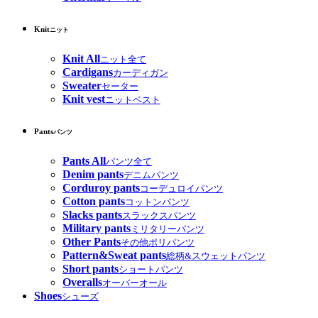
Knit
ニット
Knit All
ニット全て
Cardigans
カーディガン
Sweater
セーター
Knit vest
ニットベスト
Pants
パンツ
Pants All
パンツ全て
Denim pants
デニムパンツ
Corduroy pants
コーデュロイパンツ
Cotton pants
コットンパンツ
Slacks pants
スラックスパンツ
Military pants
ミリタリーパンツ
Other Pants
その他ポリパンツ
Pattern&Sweat pants
総柄&スウェットパンツ
Short pants
ショートパンツ
Overalls
オーバーオール
Shoes
シューズ