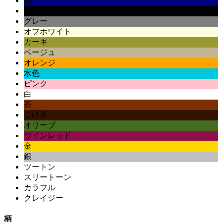
紺
黒
グレー
オフホワイト
カーキ
ベージュ
オレンジ
水色
ピンク
白
茶
こげ茶
オリーブ
ワインレッド
金
銀
ツートン
スリートーン
カラフル
クレイジー
柄