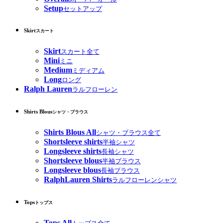
Setup
セットアップ
Skirt
スカート
Skirt
スカート全て
Mini
ミニ
Medium
ミディアム
Long
ロング
Ralph Lauren
ラルフローレン
Shirts Blous
シャツ・ブラウス
Shirts Blous All
シャツ・ブラウス全て
Shortsleeve shirts
半袖シャツ
Longsleeve shirts
長袖シャツ
Shortsleeve blous
半袖ブラウス
Longsleeve blous
長袖ブラウス
RalphLauren Shirts
ラルフローレンシャツ
Tops
トップス
Tops All