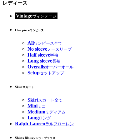
レディース
Vintage
ヴィンテージ
One piece
ワンピース
All
ワンピース全て
No sleeve
ノースリーブ
Half sleeve
半袖
Long sleeve
長袖
Overalls
オーバーオール
Setup
セットアップ
Skirt
スカート
Skirt
スカート全て
Mini
ミニ
Medium
ミディアム
Long
ロング
Ralph Lauren
ラルフローレン
Shirts Blous
シャツ・ブラウス