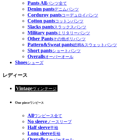
Pants All
パンツ全て
Denim pants
デニムパンツ
Corduroy pants
コーデュロイパンツ
Cotton pants
コットンパンツ
Slacks pants
スラックスパンツ
Military pants
ミリタリーパンツ
Other Pants
その他ポリパンツ
Pattern&Sweat pants
総柄&スウェットパンツ
Short pants
ショートパンツ
Overalls
オーバーオール
Shoes
シューズ
レディース
Vintage
ヴィンテージ
One piece
ワンピース
All
ワンピース全て
No sleeve
ノースリーブ
Half sleeve
半袖
Long sleeve
長袖
Overalls
オーバーオール