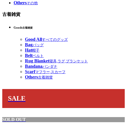
Others
その他
古着雑貨
Goods
古着雑貨
Good All
すべてのグッズ
Bag
バッグ
Hat
帽子
Belt
ベルト
Rug Blanket
寝具,ラグ,ブランケット
Bandana
バンダナ
Scarf
マフラー,スカーフ
Others
古着雑貨
SALE
SOLD OUT