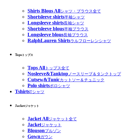
Shirts Blous All
シャツ・ブラウス全て
Shortsleeve shirts
半袖シャツ
Longsleeve shirts
長袖シャツ
Shortsleeve blous
半袖ブラウス
Longsleeve blous
長袖ブラウス
RalphLauren Shirts
ラルフローレンシャツ
Tops
トップス
Tops All
トップス全て
Nosleeve&Tanktop
ノースリーブ＆タンクトップ
Cutsew&Tunic
カットソー＆チュニック
Polo shirts
ポロシャツ
Tshirts
Tシャツ
Jacket
ジャケット
Jacket All
ジャケット全て
Jacket
ジャケット
Blouson
ブルゾン
Gown
ガウン